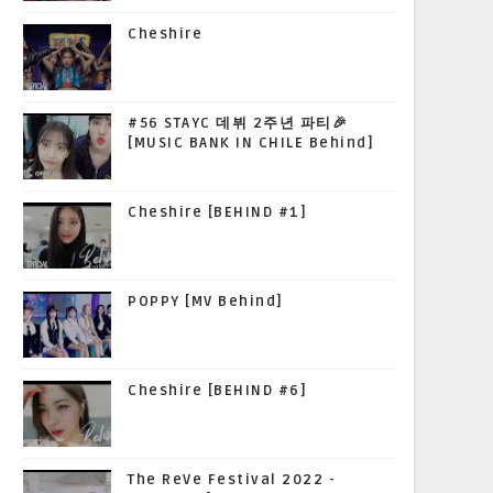
Cheshire
#56 STAYC 데뷔 2주년 파티🎉
[MUSIC BANK IN CHILE Behind]
Cheshire [BEHIND #1]
POPPY [MV Behind]
Cheshire [BEHIND #6]
The ReVe Festival 2022 -