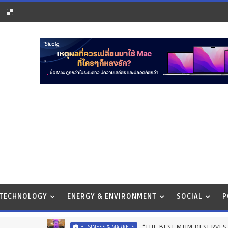
 TECHNOLOGY
ENERGY & ENVIRONMENT
SOCIAL
P
“THE BEST MUM DESERVES THE BEST” ไอคอ
BUSINESS & MARKETS