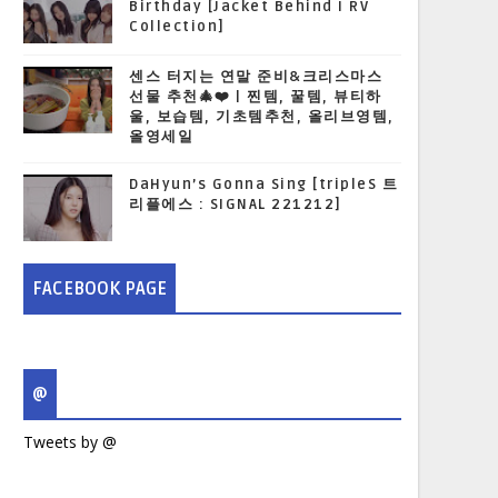
Birthday [Jacket Behind I RV
Collection]
센스 터지는 연말 준비&크리스마스
선물 추천🎄❤️ | 찐템, 꿀템, 뷰티하
울, 보습템, 기초템추천, 올리브영템,
올영세일
DaHyun’s Gonna Sing [tripleS 트
리플에스 : SIGNAL 221212]
FACEBOOK PAGE
@
Tweets by @