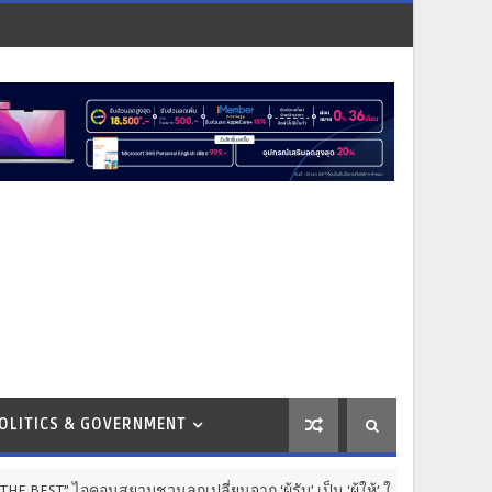
OLITICS & GOVERNMENT
นสยามชวนลูกเปลี่ยนจาก ‘ผู้รับ’ เป็น ‘ผู้ให้’ ในวันแม่
BUS