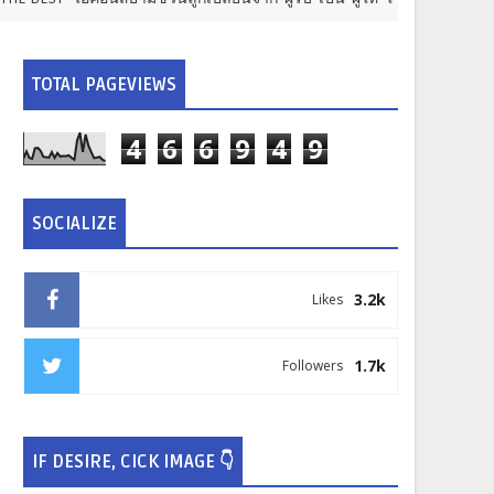
TOTAL PAGEVIEWS
4
6
6
9
4
9
SOCIALIZE
3.2k
Likes
1.7k
Followers
IF DESIRE, CICK IMAGE 👇