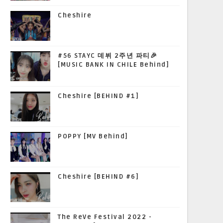
Cheshire
#56 STAYC 데뷔 2주년 파티🎉
[MUSIC BANK IN CHILE Behind]
Cheshire [BEHIND #1]
POPPY [MV Behind]
Cheshire [BEHIND #6]
The ReVe Festival 2022 -