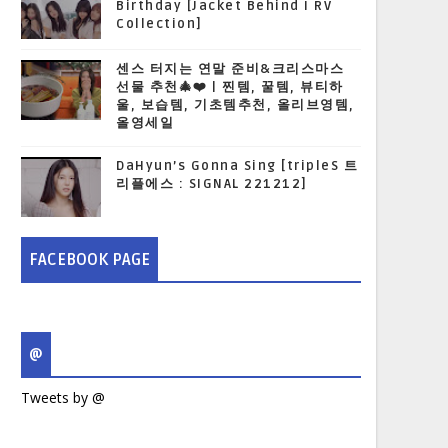
Birthday [Jacket Behind I RV
Collection]
센스 터지는 연말 준비&크리스마스
선물 추천🎄❤️ | 찐템, 꿀템, 뷰티하
울, 보습템, 기초템추천, 올리브영템,
올영세일
DaHyun’s Gonna Sing [tripleS 트
리플에스 : SIGNAL 221212]
FACEBOOK PAGE
@
Tweets by @