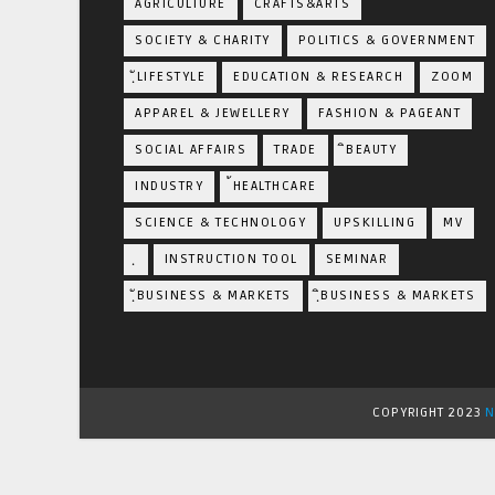
AGRICULTURE
CRAFTS&ARTS
SOCIETY & CHARITY
POLITICS & GOVERNMENT
ฺัLIFESTYLE
EDUCATION & RESEARCH
ZOOM
APPAREL & JEWELLERY
FASHION & PAGEANT
SOCIAL AFFAIRS
TRADE
ิBEAUTY
INDUSTRY
้HEALTHCARE
SCIENCE & TECHNOLOGY
UPSKILLING
MV
ฺ
INSTRUCTION TOOL
SEMINAR
ฺัBUSINESS & MARKETS
ฺิBUSINESS & MARKETS
COPYRIGHT 2023
N