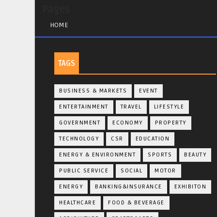
Pages
HOME
TAGS
BUSINESS & MARKETS
EVENT
ENTERTAINMENT
TRAVEL
LIFESTYLE
GOVERNMENT
ECONOMY
PROPERTY
TECHNOLOGY
CSR
EDUCATION
ENERGY & ENVIRONMENT
SPORTS
BEAUTY
PUBLIC SERVICE
SOCIAL
MOTOR
ENERGY
BANKING&INSURANCE
EXHIBITON
HEALTHCARE
FOOD & BEVERAGE