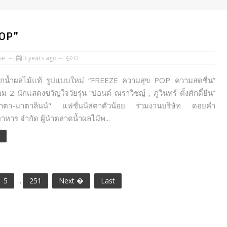
POP”
se
3 years ago
0
กน้ำผลไม้แท้ รูปแบบใหม่ “FREEZE ความสุข POP ความสดชื่น”
้อม 2 นักแสดงขวัญใจวัยรุ่น “ปอนด์-ณราวิชญ์ , ภูวินทร์ ตั้งศักดิ์ยืน”
มาตา-มาตาลินน์" แฟชั่นนิสตาตัวน้อย ร่วมงานบริษัท ดอยคำ
าหาร จำกัด ผู้นำตลาดน้ำผลไม้พ...
e
5
...
251
Next �
Last