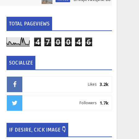
TOTAL PAGEVIEWS
4
7
0
0
4
6
SOCIALIZE
3.2k
Likes
1.7k
Followers
IF DESIRE, CICK IMAGE 👇