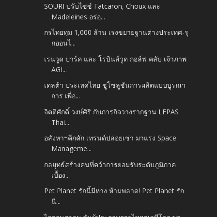
SOURI ปรับไซซ์ Fatcaron, Choux และ
Madeleines อร่อ...
กรไทยทุ่ม 1,000 ล้าน เร่งขยายฐานต่างประเทศ-รุ
กออนไ...
เรนวูด ปาร์ค และ โรบินส์วูด กอล์ฟ คลับ เจ้าภาพ
AGI...
เดลต้า ประเทศไทย ชูโซลูชันการผลิตแบบบูรณา
การ เพื่อ...
จิตติศักดิ์ วงษ์ศิริ กับภารกิจวางรากฐาน LEPAS
Thai...
อสังหาฯคึกคัก เทรนด์ปล่อยเช่า มาแรง Space
Manageme...
กลยุทธ์สร้างคนที่คว้าการยอมรับระดับภูมิภาค
เบื้อง...
Pet Planet รักนี้มีหาง ห้ามพลาด! Pet Planet รัก
นี...