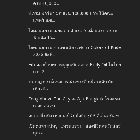
ครบ 10,000...
บี.กริม ฟาร์มา มอบเงิน 100,000 บาท ให้คณะ
แพทย์ ม.ข...
ไอคอนสยาม เผยความสำเร็จ 5 เดือนแรก ทราฟ
ฟิกเพิ่ม 15...
ไอคอนสยาม ชวนชมนิทรรศการ Colors of Pride
2026 สะท้...
Erb ตอกย้ำบทบาทผู้บุกเบิกตลาด Body Oil ในไทย
กว่า 2...
ปรากฏการณ์แห่งการเดินทางที่เหนือระดับ กับ
เที่ยวบิ...
Drag Above The City ณ Ojo Bangkok โรงแรม
เดอะ สแตน...
อมตะ บี.กริม เพาเวอร์ จับมือมิตซูบิชิ อีเล็คทริค ข...
เปิดคฤหาสน์หรู “แหวนแหวน” ส่องชีวิตคนรักสัตว์
สุดเอ...