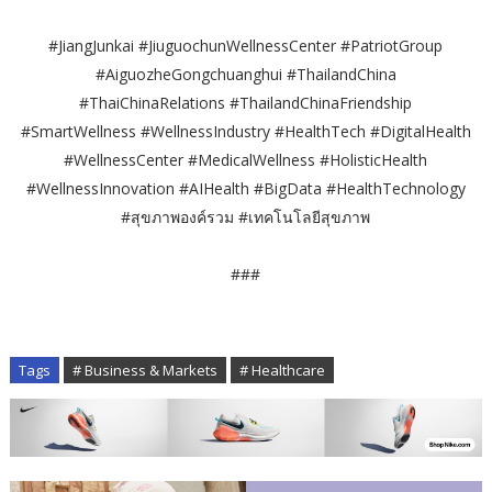
#JiangJunkai #JiuguochunWellnessCenter #PatriotGroup
#AiguozheGongchuanghui #ThailandChina
#ThaiChinaRelations #ThailandChinaFriendship
#SmartWellness #WellnessIndustry #HealthTech #DigitalHealth
#WellnessCenter #MedicalWellness #HolisticHealth
#WellnessInnovation #AIHealth #BigData #HealthTechnology
#สุขภาพองค์รวม #เทคโนโลยีสุขภาพ
###
Tags
# Business & Markets
# Healthcare