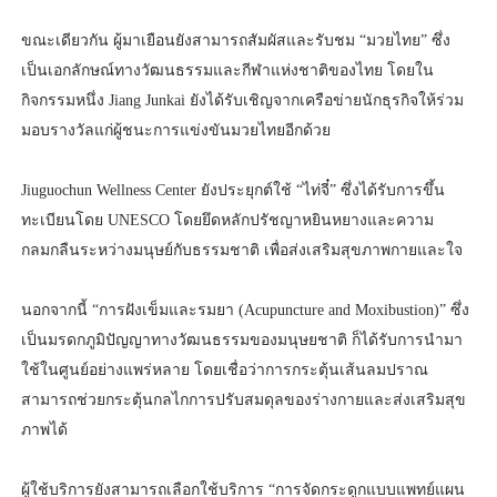
ขณะเดียวกัน ผู้มาเยือนยังสามารถสัมผัสและรับชม “มวยไทย” ซึ่ง
เป็นเอกลักษณ์ทางวัฒนธรรมและกีฬาแห่งชาติของไทย โดยใน
กิจกรรมหนึ่ง Jiang Junkai ยังได้รับเชิญจากเครือข่ายนักธุรกิจให้ร่วม
มอบรางวัลแก่ผู้ชนะการแข่งขันมวยไทยอีกด้วย
Jiuguochun Wellness Center ยังประยุกต์ใช้ “ไท่จี๋” ซึ่งได้รับการขึ้น
ทะเบียนโดย UNESCO โดยยึดหลักปรัชญาหยินหยางและความ
กลมกลืนระหว่างมนุษย์กับธรรมชาติ เพื่อส่งเสริมสุขภาพกายและใจ
นอกจากนี้ “การฝังเข็มและรมยา (Acupuncture and Moxibustion)” ซึ่ง
เป็นมรดกภูมิปัญญาทางวัฒนธรรมของมนุษยชาติ ก็ได้รับการนำมา
ใช้ในศูนย์อย่างแพร่หลาย โดยเชื่อว่าการกระตุ้นเส้นลมปราณ
สามารถช่วยกระตุ้นกลไกการปรับสมดุลของร่างกายและส่งเสริมสุข
ภาพได้
ผู้ใช้บริการยังสามารถเลือกใช้บริการ “การจัดกระดูกแบบแพทย์แผน