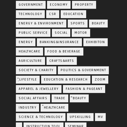
GOVERNMENT
ECONOMY
PROPERTY
TECHNOLOGY
CSR
EDUCATION
ENERGY & ENVIRONMENT
SPORTS
BEAUTY
PUBLIC SERVICE
SOCIAL
MOTOR
ENERGY
BANKING&INSURANCE
EXHIBITON
HEALTHCARE
FOOD & BEVERAGE
AGRICULTURE
CRAFTS&ARTS
SOCIETY & CHARITY
POLITICS & GOVERNMENT
ฺัLIFESTYLE
EDUCATION & RESEARCH
ZOOM
APPAREL & JEWELLERY
FASHION & PAGEANT
SOCIAL AFFAIRS
TRADE
ิBEAUTY
INDUSTRY
้HEALTHCARE
SCIENCE & TECHNOLOGY
UPSKILLING
MV
ฺ
INSTRUCTION TOOL
SEMINAR