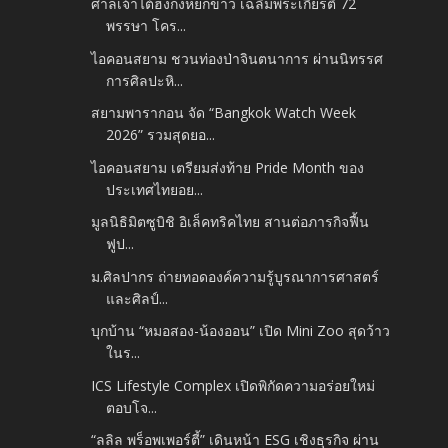
ศาลเจ้าไต้ฮงกงหยกขาว เฉลิมพระเกียรติ 72
พรรษา โคร...
ไอคอนสยาม ชวนท่องป่าจินตนาการ ผ่านนิทรรศ
การศิลปะหิ...
สยามพารากอน จัด “Bangkok Watch Week
2026” รวมสุดยอ...
ไอคอนสยาม เตรียมส่งท้าย Pride Month ของ
ประเทศไทยอย...
มูลนิธิมิตซูบิชิ อิเล็คทริคไทย สานต่อภารกิจฟื้น
ฟูป...
ม.ศิลปากร ถ่ายทอดองค์ความรู้บูรณาการศาสตร์
และศิลป์...
บุกบ้าน “หมอสอง-น้องออน” เปิด Mini Zoo สุดว้าว
ในร...
ICS Lifestyle Complex เปิดพิกัดความอร่อยใหม่
ตอบโจ...
“ลลิล พร็อพเพอร์ตี้” เดินหน้า ESG เชิงธุรกิจ ผ่าน