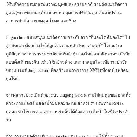
ใช้หลักความสมดุลระหว่างมนุษย์และธรรมชาติ รวมถึงแนวคิดการ
ดูแลสุขภาพแบบองค์รวม ครอบคลุมการปรับสมดุลเส้นลมปราณ
อาหารบำบัด การกดจุด โยคะ และชี่กง
Jiuguochun สนับสนุนแนวคิดการยกระดับจาก “กินอะไร ดื่มอะไร” ไป
สู่ “กินและดื่มอย่างไรให้ถูกต้องตามหลักวิทยาศาสตร์” โดยผสาน
ภูมิปัญญาอาหารธรรมชาติจากต้มยำกุ้งของไทย แนวคิดอาหารบำบัด
แบบดั้งเดิมของจีน เช่น โจ๊กข้าวฟ่าง และชาสมุนไพรเพื่อการบำบัด
ของแบรนด์ Jiuguochun เพื่อสร้างแนวทางการใช้ชีวิตที่ตอบโจทย์คน
ยุคใหม่
จากผลการประเมินด้วยระบบ Jiugong Grid ความไม่สมดุลของธาตุทั้ง
ห้าจะถูกแปลงเป็นสูตรน้ำมันหอมระเหยสำหรับรับประทานเฉพาะ
บุคคล ทำให้การดูแลสุขภาพเริ่มต้นได้ตั้งแต่การดื่มน้ำในชีวิตประจำ
วัน
ด้านการบำบัดด้วยเสียง Jiuguochun Wellness Center ใช้ทั้ง Crystal