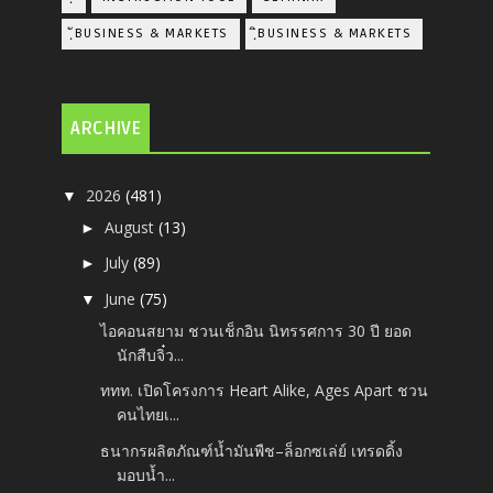
ฺัBUSINESS & MARKETS
ฺิBUSINESS & MARKETS
ARCHIVE
2026
(481)
▼
August
(13)
►
July
(89)
►
June
(75)
▼
ไอคอนสยาม ชวนเช็กอิน นิทรรศการ 30 ปี ยอด
นักสืบจิ๋ว...
ททท. เปิดโครงการ Heart Alike, Ages Apart ชวน
คนไทยเ...
ธนากรผลิตภัณฑ์น้ำมันพืช–ล็อกซเล่ย์ เทรดดิ้ง
มอบน้ำ...