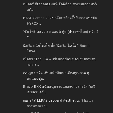
เมเจอร์ ดีเวลลอปเมนท์ จัดพิธีลงเสาเข็มเอก “มาวิ
สต้...
BASE Games 2026 กลับมาอีกครั้งกับการแข่งขัน
HYROX ...
“ซันโทรี่ เบเวอเรจ แอนด์ ฟู้ด (ประเทศไทย) คว้า 2
ร...
บี.กริม ผนึกไอเน็ต ตั้ง “บี.กริม ไอเน็ต” พัฒนา
โครง...
เปิดตัว “The IKA – Ink Knockout Asia” ยกระดับ
วงการ...
เรนวูด ปาร์ค เดินหน้าพัฒนาเมืองคุณภาพ สู่
ต้นแบบชุม...
Bravo BKK สนับสนุนงานแถลงข่าวรางวัล “มณี
เมขลา” ครั...
ถอดรหัส LEPAS Leopard Aesthetics วิวัฒนา
การแห่งควา...