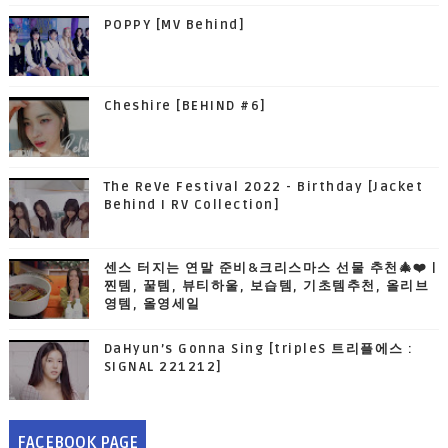
POPPY [MV Behind]
Cheshire [BEHIND #6]
The ReVe Festival 2022 - Birthday [Jacket
Behind I RV Collection]
센스 터지는 연말 준비&크리스마스 선물 추천🎄❤️ |
찐템, 꿀템, 뷰티하울, 보습템, 기초템추천, 올리브
영템, 올영세일
DaHyun’s Gonna Sing [tripleS 트리플에스 :
SIGNAL 221212]
FACEBOOK PAGE