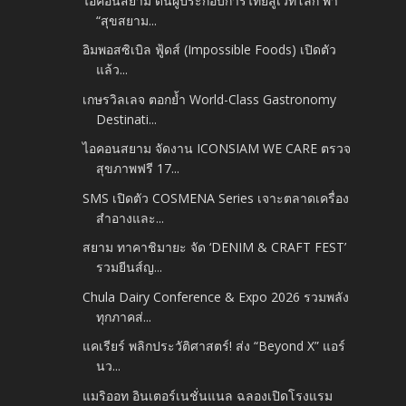
ไอคอนสยาม ดันผู้ประกอบการไทยสู่เวทีโลก พา
“สุขสยาม...
อิมพอสซิเบิล ฟู้ดส์ (Impossible Foods) เปิดตัว
แล้ว...
เกษรวิลเลจ ตอกย้ำ World-Class Gastronomy
Destinati...
ไอคอนสยาม จัดงาน ICONSIAM WE CARE ตรวจ
สุขภาพฟรี 17...
SMS เปิดตัว COSMENA Series เจาะตลาดเครื่อง
สำอางและ...
สยาม ทาคาชิมายะ จัด ‘DENIM & CRAFT FEST’
รวมยีนส์ญ...
Chula Dairy Conference & Expo 2026 รวมพลัง
ทุกภาคส่...
แคเรียร์ พลิกประวัติศาสตร์! ส่ง “Beyond X” แอร์
นว...
แมริออท อินเตอร์เนชั่นแนล ฉลองเปิดโรงแรม