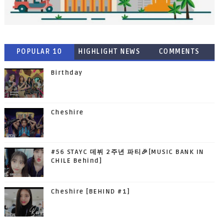
POPULAR 10
HIGHLIGHT NEWS
COMMENTS
Birthday
Cheshire
#56 STAYC 데뷔 2주년 파티🎉[MUSIC BANK IN
CHILE Behind]
Cheshire [BEHIND #1]