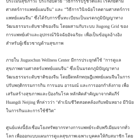
ประเมินสุขภาวะ ประกอบด้วย “วิธีการรับรู้ชีวิตและโรคภัยตาม
ศาสตร์การแพทย์แผนจีน” และ “วิธีการวินิจฉัยโรคตามศาสตร์การ
แพทย์แผนจีน” ซึ่งได้รับการขึ้นทะเบียนเป็นมรดกภูมิปัญญาทาง
วัฒนธรรมระดับชาติของจีน โดยผสานกับระบบ Jiugong Grid ของ
การแพทย์เต๋าและอุปกรณ์วินิจฉัยอัจฉริยะ เพื่อเป็นข้อมูลอ้างอิง
สำหรับผู้เชี่ยวชาญด้านสุขภาพ
ภายใน Jiuguochun Wellness Center มีการประยุกต์ใช้ “การดูแล
สุขภาพตามศาสตร์แพทย์แผนจีน” ซึ่งเป็นมรดกภูมิปัญญาทาง
วัฒนธรรมระดับชาติของจีน โดยยึดหลักทฤษฎีแพทย์แผนจีนในการ
ปรับพฤติกรรมการกิน การนอน อารมณ์ และการออกกำลังกาย เพื่อ
เสริมสร้างสุขภาพและป้องกันโรค หลักคิดสำคัญมาจากคัมภีร์
Huangdi Neijing ที่กล่าวว่า “ดำเนินชีวิตสอดคล้องกับหยินหยาง มีวินัย
ในการกินและการใช้ชีวิต”
ศูนย์แห่งนี้ยังเชื่อมโยงทรัพยากรทางการแพทย์ระดับพรีเมียมจากทั่ว
โลก เพื่อออกแบบแผนการดูแลสุขภาพเฉพาะบุคคลให้กับสมาชิก โดย