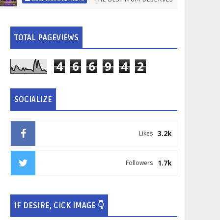
TOTAL PAGEVIEWS
4
6
6
9
4
2
SOCIALIZE
3.2k
Likes
1.7k
Followers
IF DESIRE, CICK IMAGE 👇