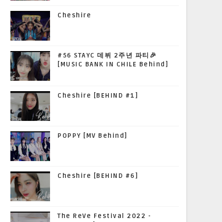
Cheshire
#56 STAYC 데뷔 2주년 파티🎉
[MUSIC BANK IN CHILE Behind]
Cheshire [BEHIND #1]
POPPY [MV Behind]
Cheshire [BEHIND #6]
The ReVe Festival 2022 -