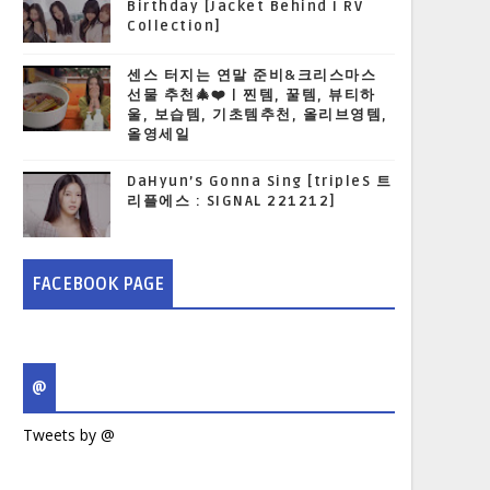
Birthday [Jacket Behind I RV
Collection]
센스 터지는 연말 준비&크리스마스
선물 추천🎄❤️ | 찐템, 꿀템, 뷰티하
울, 보습템, 기초템추천, 올리브영템,
올영세일
DaHyun’s Gonna Sing [tripleS 트
리플에스 : SIGNAL 221212]
FACEBOOK PAGE
@
Tweets by @