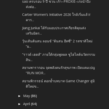
sasi ครบรอบ 9 ปี ชวน เก้า–PROXIE–เก่งน้ำปิง
ส่งต่อ...
Cartier Women’s Initiative 2026 ใกล้เริ่มแล้ว!
คาร...
Jiang Junkai ได้รับมอบประกาศเกียรติคุณส่ง
เสริมมิตร...
วุ้นเส้นต้นสน ลอนช์ “ต้นสน อีทซี่” 2 รสชาติใหม่
“ย...
“ราวด์ เฮดส์” ภายใต้กลุ่มพูลผล ชูไฮไลต์นวัตกรรม
สิน...
สยามพารากอน จุดพลังคนรักสุขภาพ เปิดแคมเปญ
“RUN MOR...
สยามพิวรรธน์ ตอกย้ำบทบาท Game Changer สู่มิ
ติใหม่ข...
May
(86)
►
April
(64)
►