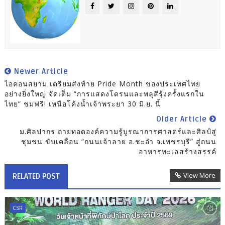
Newer Article
ไอคอนสยาม เตรียมส่งท้าย Pride Month ของประเทศไทย
อย่างยิ่งใหญ่ จัดเต็ม “การแสดงโดรนและพลุสีรุ้งครั้งแรกใน
ไทย” ชมฟรี! เหนือโค้งน้ำเจ้าพระยา 30 มิ.ย. นี้
Older Article
ม.ศิลปากร ถ่ายทอดองค์ความรู้บูรณาการศาสตร์และศิลป์สู่
ชุมชน ขับเคลื่อน “ถนนเจ้าลาย อ.ชะอำ จ.เพชรบุรี” สู่ถนน
อาหารทะเลสร้างสรรค์
View More
RELATED POST
CSR