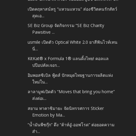
เปิดคฤหาสน์หรู “แหวนแหวน” ส่องชีวิตคนรักสัตว์
สุดเอ...
SE Biz Group จัดกิจกรรม “SE Biz Charity
Pawsitive ...
usmile เปิดตัว Optical White 2.0 ยาสีฟันไวท์เทน
นิ่...
KitKat® x Formula 1® แลนดิ้งไทย! คอลแล
ปป๊อปคัลเจอร...
อิมพอสซิเบิล ฟู้ดส์ ปักหมุดไทยฐานการผลิตแห่ง
ใหม่ใน...
ลาลามูฟเปิดตัว “Moves that bring you home”
ส่งต่อเ...
สยาม ทาคาชิมายะ จัดนิทรรศการ Sticker
Emotion by Ma...
“น้ำมันพืชกุ๊ก” ดึง “ต้าห์อู๋-ออฟโรด” ต่อยอดความ
สำ...