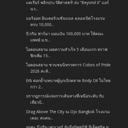
แคเรียร์ พลิกประวัติศาสตร์! ส่ง “Beyond X” แอร์
นว...
แมริออท อินเตอร์เนชั่นแนล ฉลองเปิดโรงแรม
ครบ 10,000...
บี.กริม ฟาร์มา มอบเงิน 100,000 บาท ให้คณะ
แพทย์ ม.ข...
ไอคอนสยาม เผยความสำเร็จ 5 เดือนแรก ทราฟ
ฟิกเพิ่ม 15...
ไอคอนสยาม ชวนชมนิทรรศการ Colors of Pride
2026 สะท้...
Erb ตอกย้ำบทบาทผู้บุกเบิกตลาด Body Oil ในไทย
กว่า 2...
ปรากฏการณ์แห่งการเดินทางที่เหนือระดับ กับ
เที่ยวบิ...
Drag Above The City ณ Ojo Bangkok โรงแรม
เดอะ สแตน...
อมตะ บี.กริม เพาเวอร์ จับมือมิตซูบิชิ อีเล็คทริค ข...