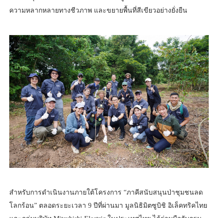
ความหลากหลายทางชีวภาพ และขยายพื้นที่สีเขียวอย่างยั่งยืน
สำหรับการดำเนินงานภายใต้โครงการ “ภาคีสนับสนุนป่าชุมชนลด
โลกร้อน” ตลอดระยะเวลา 9 ปีที่ผ่านมา มูลนิธิมิตซูบิชิ อิเล็คทริคไทย