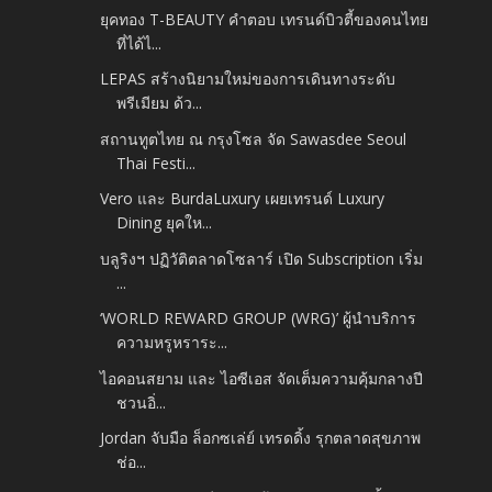
ยุคทอง T-BEAUTY คำตอบ เทรนด์บิวตี้ของคนไทย
ที่ได้ไ...
LEPAS สร้างนิยามใหม่ของการเดินทางระดับ
พรีเมียม ด้ว...
สถานทูตไทย ณ กรุงโซล จัด Sawasdee Seoul
Thai Festi...
Vero และ BurdaLuxury เผยเทรนด์ Luxury
Dining ยุคให...
บลูริงฯ ปฏิวัติตลาดโซลาร์ เปิด Subscription เริ่ม
...
‘WORLD REWARD GROUP (WRG)’ ผู้นำบริการ
ความหรูหราระ...
ไอคอนสยาม และ ไอซีเอส จัดเต็มความคุ้มกลางปี
ชวนอิ่...
Jordan จับมือ ล็อกซเล่ย์ เทรดดิ้ง รุกตลาดสุขภาพ
ช่อ...