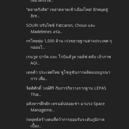
เที่ยวครั้งให...
“ตลาดรังสิต” เขย่าตลาดเช้าเมืองไทย! ปักหมุดสู่
Bre...
SOURI ปรับไซซ์ Fatcaron, Choux และ
Madeleines อร่อ...
กรไทยทุ่ม 1,000 ล้าน เร่งขยายฐานต่างประเทศ-รุ
กออนไ...
เรนวูด ปาร์ค และ โรบินส์วูด กอล์ฟ คลับ เจ้าภาพ
AGI...
เดลต้า ประเทศไทย ชูโซลูชันการผลิตแบบบูรณา
การ เพื่อ...
จิตติศักดิ์ วงษ์ศิริ กับภารกิจวางรากฐาน LEPAS
Thai...
อสังหาฯคึกคัก เทรนด์ปล่อยเช่า มาแรง Space
Manageme...
กลยุทธ์สร้างคนที่คว้าการยอมรับระดับภูมิภาค
เบื้อง...