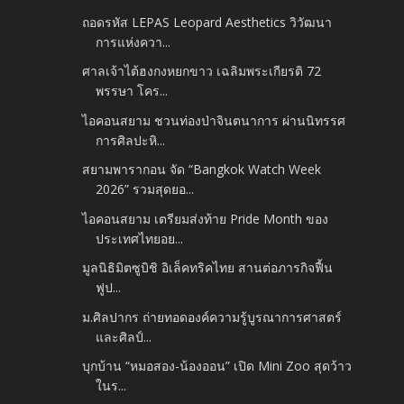
ถอดรหัส LEPAS Leopard Aesthetics วิวัฒนา
การแห่งควา...
ศาลเจ้าไต้ฮงกงหยกขาว เฉลิมพระเกียรติ 72
พรรษา โคร...
ไอคอนสยาม ชวนท่องป่าจินตนาการ ผ่านนิทรรศ
การศิลปะหิ...
สยามพารากอน จัด “Bangkok Watch Week
2026” รวมสุดยอ...
ไอคอนสยาม เตรียมส่งท้าย Pride Month ของ
ประเทศไทยอย...
มูลนิธิมิตซูบิชิ อิเล็คทริคไทย สานต่อภารกิจฟื้น
ฟูป...
ม.ศิลปากร ถ่ายทอดองค์ความรู้บูรณาการศาสตร์
และศิลป์...
บุกบ้าน “หมอสอง-น้องออน” เปิด Mini Zoo สุดว้าว
ในร...