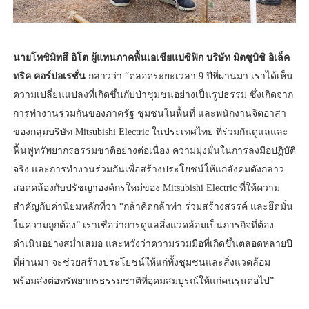
นายโทชิมิทสึ อิโต ผู้แทนภาคพื้นเอเชียแปซิฟิก บริษัท มิตซูบิชิ อิเล็ค
ทริค คอร์ปอเรชั่น
กล่าวว่า “ตลอดระยะเวลา 9 ปีที่ผ่านมา เราได้เห็น
ความเปลี่ยนแปลงที่เกิดขึ้นกับป่าชุมชนอย่างเป็นรูปธรรม ซึ่งเกิดจาก
การทำงานร่วมกันของภาครัฐ ชุมชนในพื้นที่ และพนักงานจิตอาสา
ของกลุ่มบริษัท Mitsubishi Electric ในประเทศไทย ที่ร่วมกันดูแลและ
ฟื้นฟูทรัพยากรธรรมชาติอย่างต่อเนื่อง ความมุ่งมั่นในการลงมือปฏิบัติ
จริง และการทำงานร่วมกันเพื่อสร้างประโยชน์ให้แก่สังคมดังกล่าว
สอดคล้องกับปรัชญาองค์กรใหม่ของ Mitsubishi Electric ที่ให้ความ
สำคัญกับค่านิยมหลักที่ว่า “กล้าคิดกล้าทำ ร่วมสร้างสรรค์ และยึดมั่น
ในความถูกต้อง” เราเชื่อว่าการดูแลสิ่งแวดล้อมเป็นภารกิจที่ต้อง
ดำเนินอย่างสม่ำเสมอ และหวังว่าความร่วมมือที่เกิดขึ้นตลอดหลายปี
ที่ผ่านมา จะช่วยสร้างประโยชน์ให้แก่ทั้งชุมชนและสิ่งแวดล้อม
พร้อมส่งต่อทรัพยากรธรรมชาติที่อุดมสมบูรณ์ให้แก่คนรุ่นต่อไป”