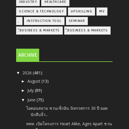
INDUSTRY
้HEALTHCARE
SCIENCE & TECHNOLOGY
UPSKILLING
MV
ฺ
INSTRUCTION TOOL
SEMINAR
ฺัBUSINESS & MARKETS
ฺิBUSINESS & MARKETS
ARCHIVE
2026
(481)
▼
August
(13)
►
July
(89)
►
June
(75)
▼
ไอคอนสยาม ชวนเช็กอิน นิทรรศการ 30 ปี ยอด
นักสืบจิ๋ว...
ททท. เปิดโครงการ Heart Alike, Ages Apart ชวน