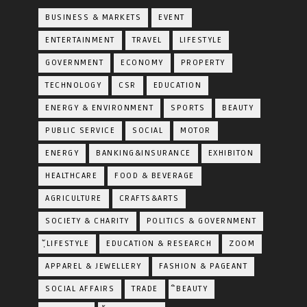
BUSINESS & MARKETS
EVENT
ENTERTAINMENT
TRAVEL
LIFESTYLE
GOVERNMENT
ECONOMY
PROPERTY
TECHNOLOGY
CSR
EDUCATION
ENERGY & ENVIRONMENT
SPORTS
BEAUTY
PUBLIC SERVICE
SOCIAL
MOTOR
ENERGY
BANKING&INSURANCE
EXHIBITON
HEALTHCARE
FOOD & BEVERAGE
AGRICULTURE
CRAFTS&ARTS
SOCIETY & CHARITY
POLITICS & GOVERNMENT
ฺัLIFESTYLE
EDUCATION & RESEARCH
ZOOM
APPAREL & JEWELLERY
FASHION & PAGEANT
SOCIAL AFFAIRS
TRADE
ิBEAUTY