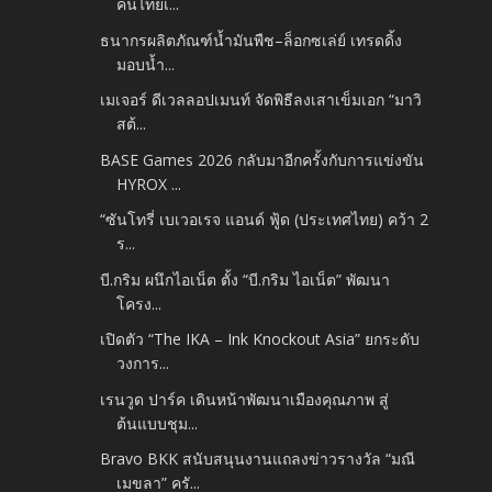
คนไทยเ...
ธนากรผลิตภัณฑ์น้ำมันพืช–ล็อกซเล่ย์ เทรดดิ้ง
มอบน้ำ...
เมเจอร์ ดีเวลลอปเมนท์ จัดพิธีลงเสาเข็มเอก “มาวิ
สต้...
BASE Games 2026 กลับมาอีกครั้งกับการแข่งขัน
HYROX ...
“ซันโทรี่ เบเวอเรจ แอนด์ ฟู้ด (ประเทศไทย) คว้า 2
ร...
บี.กริม ผนึกไอเน็ต ตั้ง “บี.กริม ไอเน็ต” พัฒนา
โครง...
เปิดตัว “The IKA – Ink Knockout Asia” ยกระดับ
วงการ...
เรนวูด ปาร์ค เดินหน้าพัฒนาเมืองคุณภาพ สู่
ต้นแบบชุม...
Bravo BKK สนับสนุนงานแถลงข่าวรางวัล “มณี
เมขลา” ครั...