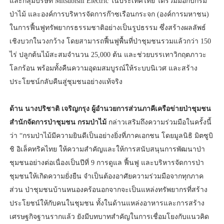
และกลุ่มบริษัท Mitsubishi Electric ในประเทศไทย ได้ร่วมมือกับกรม
ป่าไม้ และองค์การบริหารจัดการก๊าซเรือนกระจก (องค์การมหาชน)
ในการฟื้นฟูทรัพยากรธรรมชาติอย่างเป็นรูปธรรม ซึ่งสร้างผลลัพธ์
เชิงบวกในวงกว้าง โดยสามารถฟื้นฟูพื้นที่ป่าชุมชนรวมแล้วกว่า 150
ไร่ ปลูกต้นไม้สะสมจำนวน 25,000 ต้น และช่วยบรรเทาวิกฤตภาวะ
โลกร้อน พร้อมทั้งคืนความอุดมสมบูรณ์ให้ระบบนิเวศ และสร้าง
ประโยชน์กลับคืนสู่ชุมชนอย่างแท้จริง
ด้าน นางปริชาติ เจริญกรุง ผู้อำนวยการส่วนภาคีเครือข่ายป่าชุมชน
สำนักจัดการป่าชุมชน กรมป่าไม้
กล่าวเสริมถึงความร่วมมือในครั้งนี้
ว่า “กรมป่าไม้มีความยินดีเป็นอย่างยิ่งที่ภาคเอกชน โดยมูลนิธิ มิตซูบิ
ชิ อิเล็คทริคไทย ให้ความสำคัญและให้การสนับสนุนการพัฒนาป่า
ชุมชนอย่างต่อเนื่องเป็นปีที่ 9 การดูแล ฟื้นฟู และบริหารจัดการป่า
ชุมชนให้เกิดความยั่งยืน จำเป็นต้องอาศัยความร่วมมือจากทุกภาค
ส่วน ป่าชุมชนบ้านหนองคร้อนอกจากจะเป็นแหล่งทรัพยากรที่สร้าง
ประโยชน์ให้กับคนในชุมชน ทั้งในด้านแหล่งอาหารและการสร้าง
เศรษฐกิจฐานรากแล้ว ยังมีบทบาทสำคัญในการเชื่อมโยงกับแนวคิด