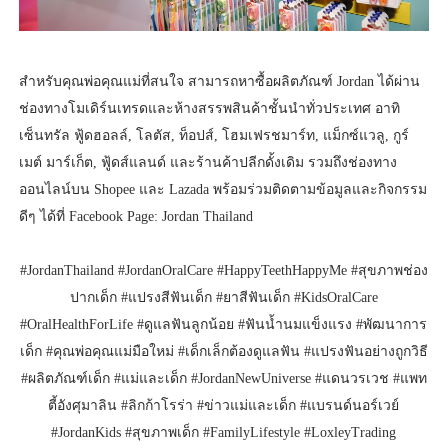
สำหรับคุณพ่อคุณแม่ที่สนใจ สามารถหาซื้อผลิตภัณฑ์ Jordan ได้ผ่าน
ช่องทางโมเดิร์นเทรดและห้างสรรพสินค้าชั้นนำทั่วประเทศ อาทิ
เซ็นทรัล ฟู้ดฮอลล์, โลตัส, ท็อปส์, โฮมเฟรชมาร์ท, แม็กซ์แวลู, กูร์
เมต์ มาร์เก็ต, ฟู้ดส์แลนด์ และร้านค้าปลีกดั้งเดิม รวมถึงช่องทาง
ออนไลน์บน Shopee และ Lazada พร้อมร่วมติดตามข้อมูลและกิจกรรม
ดีๆ ได้ที่ Facebook Page: Jordan Thailand
#JordanThailand #JordanOralCare #HappyTeethHappyMe #สุขภาพช่อง
ปากเด็ก #แปรงสีฟันเด็ก #ยาสีฟันเด็ก #KidsOralCare
#OralHealthForLife #ดูแลฟันลูกน้อย #ฟันน้ำนมแข็งแรง #พัฒนาการ
เด็ก #คุณพ่อคุณแม่มือใหม่ #เด็กเล็กต้องดูแลฟัน #แปรงฟันอย่างถูกวิธี
#ผลิตภัณฑ์เด็ก #แม่และเด็ก #JordanNewUniverse #แดนวรเวช #แพท
ตี้อังศุมาลิน #ลิกก้าโรร่า #ข่าวแม่และเด็ก #แบรนด์นอร์เวย์
#JordanKids #สุขภาพเด็ก #FamilyLifestyle #LoxleyTrading