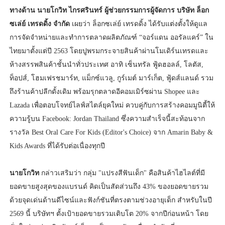
ทางด้าน นายโกวิท ไกรศรินทร์ ผู้ช่วยกรรมการผู้จัดการ บริษัท ล็อก
ซเล่ย์ เทรดดิ้ง จำกัด
เผยว่า ล็อกซเล่ย์ เทรดดิ้ง ได้รับแต่งตั้งให้ดูแล
การจัดจำหน่ายและทำการตลาดผลิตภัณฑ์ “จอร์แดน ออรัลแคร์” ใน
ไทยมาตั้งแต่ปี 2563 โดยปูพรมกระจายสินค้าผ่านโมเดิร์นเทรดและ
ห้างสรรพสินค้าชั้นนำทั่วประเทศ อาทิ เซ็นทรัล ฟู้ดฮอลล์, โลตัส,
ท็อปส์, โฮมเฟรชมาร์ท, แม็กซ์แวลู, กูร์เมต์ มาร์เก็ต, ฟู้ดส์แลนด์ รวม
ถึงร้านค้าปลีกดั้งเดิม พร้อมรุกตลาดอีคอมเมิร์ซผ่าน Shopee และ
Lazada เพื่อตอบโจทย์ไลฟ์สไตล์ยุคใหม่ ควบคู่กับการสร้างคอมมูนิตี้ให้
ความรู้บน Facebook: Jordan Thailand ซึ่งความสำเร็จนี้สะท้อนจาก
รางวัล Best Oral Care For Kids (Editor's Choice) จาก Amarin Baby &
Kids Awards ที่ได้รับต่อเนื่องทุกปี
นายโกวิท
กล่าวเสริมว่า กลุ่ม "แปรงสีฟันเด็ก" คือสินค้าไฮไลต์ที่มี
ยอดขายสูงสุดของแบรนด์ คิดเป็นสัดส่วนถึง 43% ของยอดขายรวม
ด้วยจุดเด่นด้านดีไซน์และฟังก์ชันที่ตรงตามช่วงอายุเด็ก สำหรับในปี
2569 นี้ บริษัทฯ ตั้งเป้ายอดขายรวมเติบโต 20% จากปีก่อนหน้า โดย