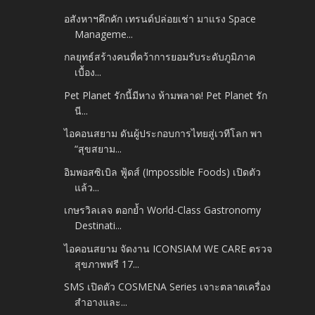
อสังหาฯคึกคัก เทรนด์ปล่อยเช่า มาแรง Space
Manageme...
กลยุทธ์สร้างคนที่คว้าการยอมรับระดับภูมิภาค
เบื้อง...
Pet Planet รักนี้มีหาง ห้ามพลาด! Pet Planet รัก
นี...
ไอคอนสยาม ดันผู้ประกอบการไทยสู่เวทีโลก พา
“สุขสยาม...
อิมพอสซิเบิล ฟู้ดส์ (Impossible Foods) เปิดตัว
แล้ว...
เกษรวิลเลจ ตอกย้ำ World-Class Gastronomy
Destinati...
ไอคอนสยาม จัดงาน ICONSIAM WE CARE ตรวจ
สุขภาพฟรี 17...
SMS เปิดตัว COSMENA Series เจาะตลาดเครื่อง
สำอางและ...