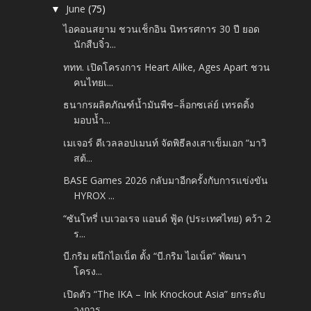
June
(75)
▼
ไอคอนสยาม ชวนเช็กอิน นิทรรศการ 30 ปี ยอด
นักสืบจิ๋ว...
ททท. เปิดโครงการ Heart Alike, Ages Apart ชวน
คนไทยเ...
ธนากรผลิตภัณฑ์น้ำมันพืช–ล็อกซเล่ย์ เทรดดิ้ง
มอบน้ำ...
เมเจอร์ ดีเวลลอปเมนท์ จัดพิธีลงเสาเข็มเอก “มาวิ
สต้...
BASE Games 2026 กลับมาอีกครั้งกับการแข่งขัน
HYROX ...
“ซันโทรี่ เบเวอเรจ แอนด์ ฟู้ด (ประเทศไทย) คว้า 2
ร...
บี.กริม ผนึกไอเน็ต ตั้ง “บี.กริม ไอเน็ต” พัฒนา
โครง...
เปิดตัว “The IKA – Ink Knockout Asia” ยกระดับ
วงการ...