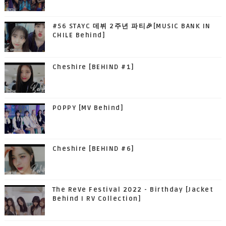
#56 STAYC 데뷔 2주년 파티🎉[MUSIC BANK IN
CHILE Behind]
Cheshire [BEHIND #1]
POPPY [MV Behind]
Cheshire [BEHIND #6]
The ReVe Festival 2022 - Birthday [Jacket
Behind I RV Collection]