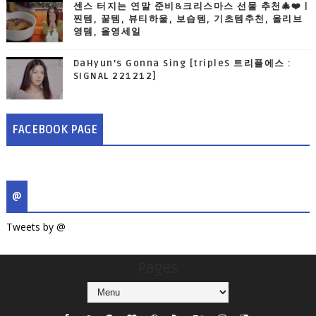
센스 터지는 연말 준비&크리스마스 선물 추천🎄❤️ |
찐템, 꿀템, 뷰티하울, 보습템, 기초템추천, 올리브
영템, 올영세일
DaHyun’s Gonna Sing [tripleS 트리플에스 :
SIGNAL 221212]
FACEBOOK PAGE
@
Tweets by @
Pages