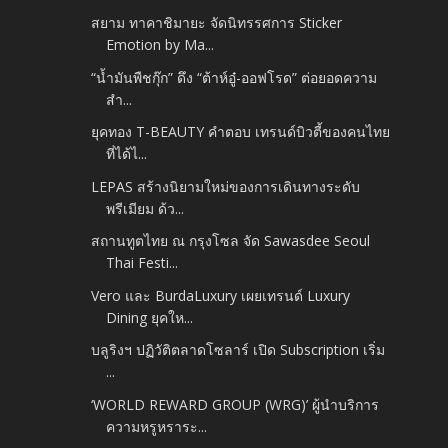
สยาม ทาคาชิมายะ จัดนิทรรศการ Sticker
Emotion by Ma...
“น้ำมันพืชกุ๊ก” ดึง “ต้าห์อู๋-ออฟโรด” ต่อยอดความ
สำ...
ยุคทอง T-BEAUTY คำตอบ เทรนด์บิวตี้ของคนไทย
ที่ได้ไ...
LEPAS สร้างนิยามใหม่ของการเดินทางระดับ
พรีเมียม ด้ว...
สถานทูตไทย ณ กรุงโซล จัด Sawasdee Seoul
Thai Festi...
Vero และ BurdaLuxury เผยเทรนด์ Luxury
Dining ยุคให...
บลูริงฯ ปฏิวัติตลาดโซลาร์ เปิด Subscription เริ่ม
...
‘WORLD REWARD GROUP (WRG)’ ผู้นำบริการ
ความหรูหราระ...