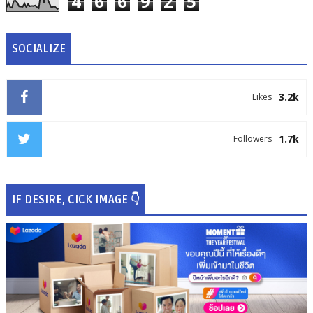
4
6
6
9
2
5
SOCIALIZE
3.2k
Likes
1.7k
Followers
IF DESIRE, CICK IMAGE 👇