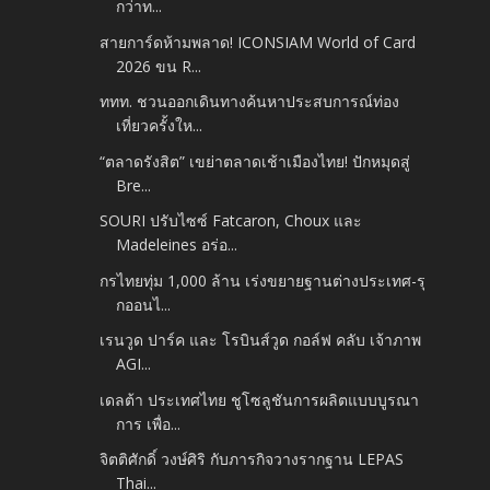
กว่าท...
สายการ์ดห้ามพลาด! ICONSIAM World of Card
2026 ขน R...
ททท. ชวนออกเดินทางค้นหาประสบการณ์ท่อง
เที่ยวครั้งให...
“ตลาดรังสิต” เขย่าตลาดเช้าเมืองไทย! ปักหมุดสู่
Bre...
SOURI ปรับไซซ์ Fatcaron, Choux และ
Madeleines อร่อ...
กรไทยทุ่ม 1,000 ล้าน เร่งขยายฐานต่างประเทศ-รุ
กออนไ...
เรนวูด ปาร์ค และ โรบินส์วูด กอล์ฟ คลับ เจ้าภาพ
AGI...
เดลต้า ประเทศไทย ชูโซลูชันการผลิตแบบบูรณา
การ เพื่อ...
จิตติศักดิ์ วงษ์ศิริ กับภารกิจวางรากฐาน LEPAS
Thai...