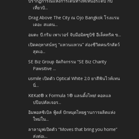
ปรากฏการณ์แห่งการเดินทางที่เหนือระดับ กับ
เที่ยวบิ...
Drag Above The City ณ Ojo Bangkok โรงแรม
เดอะ สแตน...
อมตะ บี.กริม เพาเวอร์ จับมือมิตซูบิชิ อีเล็คทริค ข...
เปิดคฤหาสน์หรู “แหวนแหวน” ส่องชีวิตคนรักสัตว์
สุดเอ...
SE Biz Group จัดกิจกรรม “SE Biz Charity
Pawsitive ...
usmile เปิดตัว Optical White 2.0 ยาสีฟันไวท์เทน
นิ่...
KitKat® x Formula 1® แลนดิ้งไทย! คอลแล
ปป๊อปคัลเจอร...
อิมพอสซิเบิล ฟู้ดส์ ปักหมุดไทยฐานการผลิตแห่ง
ใหม่ใน...
ลาลามูฟเปิดตัว “Moves that bring you home”
ส่งต่อเ...