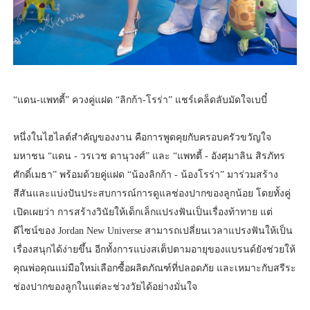
“แดน-แพทตี้” ควงคู่แฝด “ลิกก้า-โรร่า” แชร์เคล็ดลับมัดใจเบบี๋
หนึ่งในไฮไลต์สำคัญของงาน คือการพูดคุยกับครอบครัวขวัญใจ
มหาชน “แดน - วรเวช ดานุวงศ์” และ “แพทตี้ - อังศุมาลิน สิรภัทร
ศักดิ์เมธา” พร้อมด้วยคู่แฝด “น้องลิกก้า - น้องโรร่า” มาร่วมสร้าง
สีสันและแบ่งปันประสบการณ์การดูแลช่องปากของลูกน้อย โดยทั้งคู่
เปิดเผยว่า การสร้างวินัยให้เด็กเล็กแปรงฟันเป็นเรื่องท้าทาย แต่
ดีไซน์ของ Jordan New Universe สามารถเปลี่ยนเวลาแปรงฟันให้เป็น
เรื่องสนุกได้ง่ายขึ้น อีกทั้งการแบ่งสเต็ปตามอายุของแบรนด์ยังช่วยให้
คุณพ่อคุณแม่มือใหม่เลือกซื้อผลิตภัณฑ์ที่ปลอดภัย และเหมาะกับสรีระ
ช่องปากของลูกในแต่ละช่วงวัยได้อย่างมั่นใจ