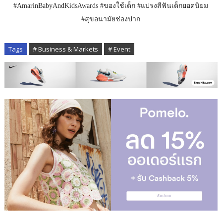
#AmarinBabyAndKidsAwards #ของใช้เด็ก #แปรงสีฟันเด็กยอดนิยม
#สุขอนามัยช่องปาก
Tags
# Business & Markets
# Event