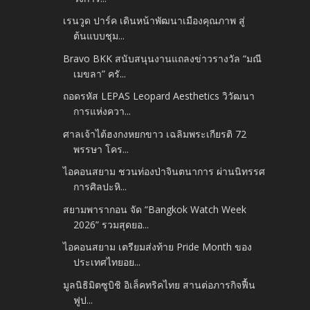
เรนวูด ปาร์ค เดินหน้าพัฒนาเมืองคุณภาพ สู่
ต้นแบบชุม...
Bravo BKK สนับสนุนงานแถลงข่าวรางวัล “มณี
เมขลา” ครั...
ถอดรหัส LEPAS Leopard Aesthetics วิวัฒนา
การแห่งควา...
ศาลเจ้าไต้ฮงกงหยกขาว เฉลิมพระเกียรติ 72
พรรษา โคร...
ไอคอนสยาม ชวนท่องป่าจินตนาการ ผ่านนิทรรศ
การศิลปะหิ...
สยามพารากอน จัด “Bangkok Watch Week
2026” รวมสุดยอ...
ไอคอนสยาม เตรียมส่งท้าย Pride Month ของ
ประเทศไทยอย...
มูลนิธิมิตซูบิชิ อิเล็คทริคไทย สานต่อภารกิจฟื้น
ฟูป...