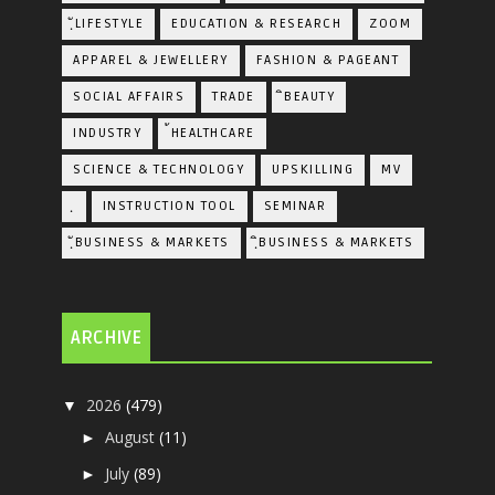
ฺัLIFESTYLE
EDUCATION & RESEARCH
ZOOM
APPAREL & JEWELLERY
FASHION & PAGEANT
SOCIAL AFFAIRS
TRADE
ิBEAUTY
INDUSTRY
้HEALTHCARE
SCIENCE & TECHNOLOGY
UPSKILLING
MV
ฺ
INSTRUCTION TOOL
SEMINAR
ฺัBUSINESS & MARKETS
ฺิBUSINESS & MARKETS
ARCHIVE
2026
(479)
▼
August
(11)
►
July
(89)
►