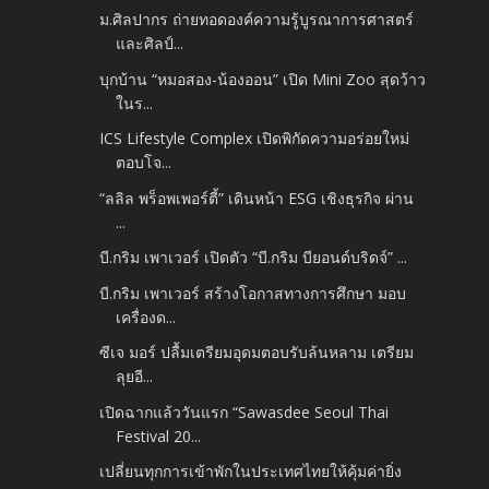
ม.ศิลปากร ถ่ายทอดองค์ความรู้บูรณาการศาสตร์
และศิลป์...
บุกบ้าน “หมอสอง-น้องออน” เปิด Mini Zoo สุดว้าว
ในร...
ICS Lifestyle Complex เปิดพิกัดความอร่อยใหม่
ตอบโจ...
“ลลิล พร็อพเพอร์ตี้” เดินหน้า ESG เชิงธุรกิจ ผ่าน
...
บี.กริม เพาเวอร์ เปิดตัว “บี.กริม บียอนด์บริดจ์” ...
บี.กริม เพาเวอร์ สร้างโอกาสทางการศึกษา มอบ
เครื่องด...
ซีเจ มอร์ ปลื้มเตรียมอุดมตอบรับล้นหลาม เตรียม
ลุยอี...
เปิดฉากแล้ววันแรก “Sawasdee Seoul Thai
Festival 20...
เปลี่ยนทุกการเข้าพักในประเทศไทยให้คุ้มค่ายิ่ง