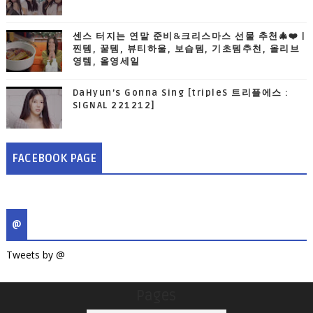
센스 터지는 연말 준비&크리스마스 선물 추천🎄❤️ |
찐템, 꿀템, 뷰티하울, 보습템, 기초템추천, 올리브
영템, 올영세일
DaHyun’s Gonna Sing [tripleS 트리플에스 :
SIGNAL 221212]
FACEBOOK PAGE
@
Tweets by @
Pages