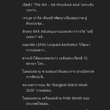
เปิดตัว “The IKA – Ink Knockout Asia” ยกระดับ
วงการ...
เรนวูด ปาร์ค เดินหน้าพัฒนาเมืองคุณภาพ สู่
ต้นแบบชุม...
Bravo BKK สนับสนุนงานแถลงข่าวรางวัล “มณี
เมขลา” ครั...
ถอดรหัส LEPAS Leopard Aesthetics วิวัฒนา
การแห่งควา...
ศาลเจ้าไต้ฮงกงหยกขาว เฉลิมพระเกียรติ 72
พรรษา โคร...
ไอคอนสยาม ชวนท่องป่าจินตนาการ ผ่านนิทรรศ
การศิลปะหิ...
สยามพารากอน จัด “Bangkok Watch Week
2026” รวมสุดยอ...
ไอคอนสยาม เตรียมส่งท้าย Pride Month ของ
ประเทศไทยอย...