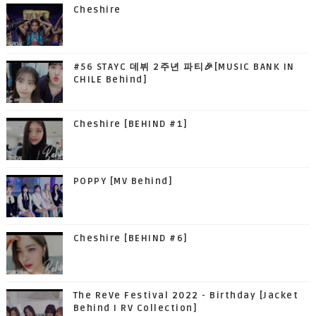
Cheshire
#56 STAYC 데뷔 2주년 파티🎉[MUSIC BANK IN
CHILE Behind]
Cheshire [BEHIND #1]
POPPY [MV Behind]
Cheshire [BEHIND #6]
The ReVe Festival 2022 - Birthday [Jacket
Behind I RV Collection]