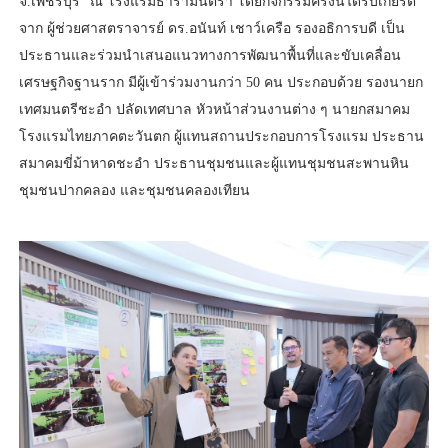
จ.เพชรบุรี” ณ โรงแรมธารามันตรา โดยกิจกรรมครั้งนี้ได้รับเกียรติ
จาก ผู้ช่วยศาสตราจารย์ ดร.อนันท์ เชาว์เครือ รองอธิการบดี เป็น
ประธานและร่วมนำเสนอแนวทางการพัฒนาพื้นที่และขับเคลื่อน
เศรษฐกิจฐานราก มีผู้เข้าร่วมงานกว่า 50 คน ประกอบด้วย รองนายก
เทศมนตรีชะอำ ปลัดเทศบาล หัวหน้าส่วนงานต่าง ๆ นายกสมาคม
โรงแรมไทยภาคตะวันตก ผู้แทนสถานประกอบการโรงแรม ประธาน
สมาคมขี่ม้าหาดชะอำ ประธานชุมชนและผู้แทนชุมชนสะพานหิน
ชุมชนปากคลอง และชุมชนคลองเทียน