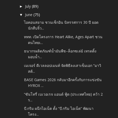
July
(89)
►
June
(75)
▼
ไอคอนสยาม ชวนเช็กอิน นิทรรศการ 30 ปี ยอด
นักสืบจิ๋ว...
ททท. เปิดโครงการ Heart Alike, Ages Apart ชวน
คนไทยเ...
ธนากรผลิตภัณฑ์น้ำมันพืช–ล็อกซเล่ย์ เทรดดิ้ง
มอบน้ำ...
เมเจอร์ ดีเวลลอปเมนท์ จัดพิธีลงเสาเข็มเอก “มาวิ
สต้...
BASE Games 2026 กลับมาอีกครั้งกับการแข่งขัน
HYROX ...
“ซันโทรี่ เบเวอเรจ แอนด์ ฟู้ด (ประเทศไทย) คว้า 2
ร...
บี.กริม ผนึกไอเน็ต ตั้ง “บี.กริม ไอเน็ต” พัฒนา
โครง...