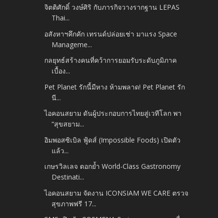
จิตติศักดิ์ วงษ์ศิริ กับภารกิจวางรากฐาน LEPAS
Thai...
อสังหาฯคึกคัก เทรนด์ปล่อยเช่า มาแรง Space
Manageme...
กลยุทธ์สร้างคนที่คว้าการยอมรับระดับภูมิภาค
เบื้อง...
Pet Planet รักนี้มีหาง ห้ามพลาด! Pet Planet รัก
นี...
ไอคอนสยาม ดันผู้ประกอบการไทยสู่เวทีโลก พา
“สุขสยาม...
อิมพอสซิเบิล ฟู้ดส์ (Impossible Foods) เปิดตัว
แล้ว...
เกษรวิลเลจ ตอกย้ำ World-Class Gastronomy
Destinati...
ไอคอนสยาม จัดงาน ICONSIAM WE CARE ตรวจ
สุขภาพฟรี 17...