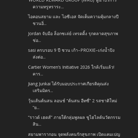
ความหรูหราระ...
ไอคอนสยาม และ ไอซีเอส จัดเต็มความคุ้มกลางปี
ชวนอิ่...
Jordan จับมือ ล็อกซเล่ย์ เทรดดิ้ง รุกตลาดสุขภาพ
ช่อ...
sasi ครบรอบ 9 ปี ชวน เก้า–PROXIE–เก่งน้ำปิง
ส่งต่อ...
Cartier Women’s Initiative 2026 ใกล้เริ่มแล้ว!
คาร...
Jiang Junkai ได้รับมอบประกาศเกียรติคุณส่ง
เสริมมิตร...
วุ้นเส้นต้นสน ลอนช์ “ต้นสน อีทซี่” 2 รสชาติใหม่
“ย...
“ราวด์ เฮดส์” ภายใต้กลุ่มพูลผล ชูไฮไลต์นวัตกรรม
สิน...
สยามพารากอน จุดพลังคนรักสุขภาพ เปิดแคมเปญ