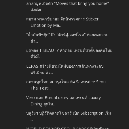
ลาลามูฟเปิดตัว “Moves that bring you home”
ส่งต่อเ...
สยาม ทาคาชิมายะ จัดนิทรรศการ Sticker
Emotion by Ma...
“น้ำมันพืชกุ๊ก” ดึง “ต้าห์อู๋-ออฟโรด” ต่อยอดความ
สำ...
ยุคทอง T-BEAUTY คำตอบ เทรนด์บิวตี้ของคนไทย
ที่ได้ไ...
LEPAS สร้างนิยามใหม่ของการเดินทางระดับ
พรีเมียม ด้ว...
สถานทูตไทย ณ กรุงโซล จัด Sawasdee Seoul
Thai Festi...
Vero และ BurdaLuxury เผยเทรนด์ Luxury
Dining ยุคให...
บลูริงฯ ปฏิวัติตลาดโซลาร์ เปิด Subscription เริ่ม
...
‘WORLD REWARD GROUP (WRG)’ ผู้นำบริการ