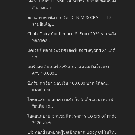
SMS เปิดตัว COSMENA Series เจาะตลาดเครื่อง
สำอางและ...
สยาม ทาคาชิมายะ จัด ‘DENIM & CRAFT FEST’
รวมยีนส์ญ...
Chula Dairy Conference & Expo 2026 รวมพลัง
ทุกภาคส่...
แคเรียร์ พลิกประวัติศาสตร์! ส่ง “Beyond X” แอร์
นว...
แมริออท อินเตอร์เนชั่นแนล ฉลองเปิดโรงแรม
ครบ 10,000...
บี.กริม ฟาร์มา มอบเงิน 100,000 บาท ให้คณะ
แพทย์ ม.ข...
ไอคอนสยาม เผยความสำเร็จ 5 เดือนแรก ทราฟ
ฟิกเพิ่ม 15...
ไอคอนสยาม ชวนชมนิทรรศการ Colors of Pride
2026 สะท้...
Erb ตอกย้ำบทบาทผู้บุกเบิกตลาด Body Oil ในไทย