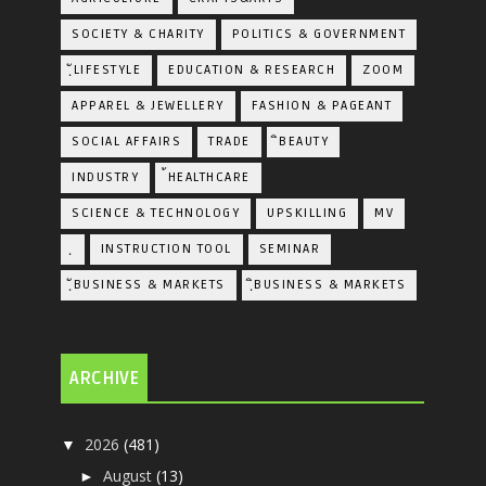
SOCIETY & CHARITY
POLITICS & GOVERNMENT
ฺัLIFESTYLE
EDUCATION & RESEARCH
ZOOM
APPAREL & JEWELLERY
FASHION & PAGEANT
SOCIAL AFFAIRS
TRADE
ิBEAUTY
INDUSTRY
้HEALTHCARE
SCIENCE & TECHNOLOGY
UPSKILLING
MV
ฺ
INSTRUCTION TOOL
SEMINAR
ฺัBUSINESS & MARKETS
ฺิBUSINESS & MARKETS
ARCHIVE
2026
(481)
▼
August
(13)
►