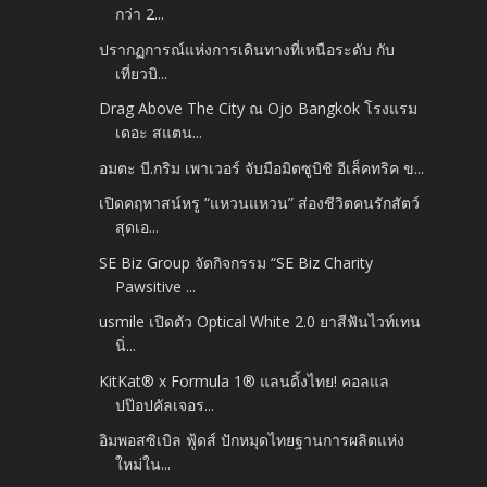
กว่า 2...
ปรากฏการณ์แห่งการเดินทางที่เหนือระดับ กับ
เที่ยวบิ...
Drag Above The City ณ Ojo Bangkok โรงแรม
เดอะ สแตน...
อมตะ บี.กริม เพาเวอร์ จับมือมิตซูบิชิ อีเล็คทริค ข...
เปิดคฤหาสน์หรู “แหวนแหวน” ส่องชีวิตคนรักสัตว์
สุดเอ...
SE Biz Group จัดกิจกรรม “SE Biz Charity
Pawsitive ...
usmile เปิดตัว Optical White 2.0 ยาสีฟันไวท์เทน
นิ่...
KitKat® x Formula 1® แลนดิ้งไทย! คอลแล
ปป๊อปคัลเจอร...
อิมพอสซิเบิล ฟู้ดส์ ปักหมุดไทยฐานการผลิตแห่ง
ใหม่ใน...