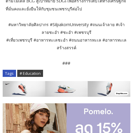
ตามโมเดล BCG สู่เป้าหมาย SDGs เพื่อสร้างการเติบโตทางเศรษฐกิจ
ที่มั่นคงและยั่งยืนให้กับชุมชนเพชรบุรีต่อไป
#มหาวิทยาลัยศิลปากร #SilpakornUniversity #ถนนเจ้าลาย #เจ้า
ลายชะอำ #ชะอำ #เพชรบุรี
#เที่ยวเพชรบุรี #อาหารทะเลชะอำ #ถนนอาหารทะเล #อาหารทะเล
สร้างสรรค์
###
Tags
# Education