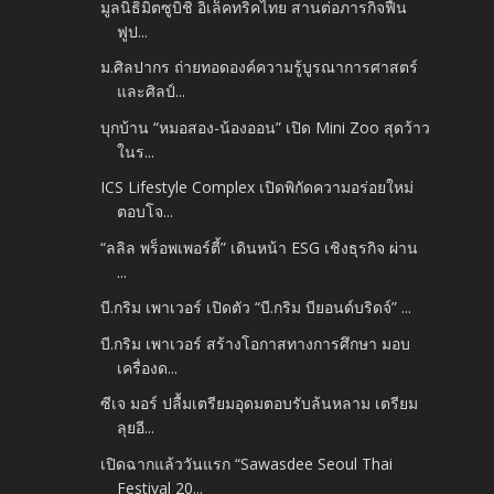
มูลนิธิมิตซูบิชิ อิเล็คทริคไทย สานต่อภารกิจฟื้น
ฟูป...
ม.ศิลปากร ถ่ายทอดองค์ความรู้บูรณาการศาสตร์
และศิลป์...
บุกบ้าน “หมอสอง-น้องออน” เปิด Mini Zoo สุดว้าว
ในร...
ICS Lifestyle Complex เปิดพิกัดความอร่อยใหม่
ตอบโจ...
“ลลิล พร็อพเพอร์ตี้” เดินหน้า ESG เชิงธุรกิจ ผ่าน
...
บี.กริม เพาเวอร์ เปิดตัว “บี.กริม บียอนด์บริดจ์” ...
บี.กริม เพาเวอร์ สร้างโอกาสทางการศึกษา มอบ
เครื่องด...
ซีเจ มอร์ ปลื้มเตรียมอุดมตอบรับล้นหลาม เตรียม
ลุยอี...
เปิดฉากแล้ววันแรก “Sawasdee Seoul Thai
Festival 20...