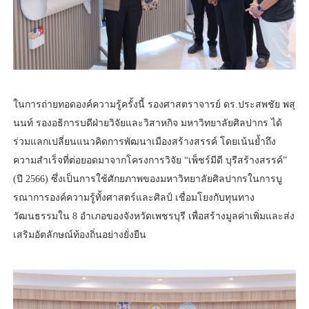
ในการถ่ายทอดองค์ความรู้ครั้งนี้ รองศาสตราจารย์ ดร.ประสพชัย พสุ
นนท์ รองอธิการบดีฝ่ายวิจัยและวิสาหกิจ มหาวิทยาลัยศิลปากร ได้
ร่วมแลกเปลี่ยนแนวคิดการพัฒนาเมืองสร้างสรรค์ โดยเน้นย้ำถึง
ความสำเร็จที่ต่อยอดมาจากโครงการวิจัย “เพ็ชร์มีดี บุรีสร้างสรรค์”
(ปี 2566) ซึ่งเป็นการใช้ศักยภาพของมหาวิทยาลัยศิลปากรในการบู
รณาการองค์ความรู้ทั้งศาสตร์และศิลป์ เชื่อมโยงกับทุนทาง
วัฒนธรรมใน 8 อำเภอของจังหวัดเพชรบุรี เพื่อสร้างมูลค่าเพิ่มและส่ง
เสริมอัตลักษณ์ท้องถิ่นอย่างยั่งยืน