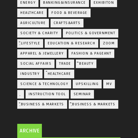
ENERGY
BANKING&INSURANCE
EXHIBITON
HEALTHCARE
FOOD & BEVERAGE
AGRICULTURE
CRAFTS&ARTS
SOCIETY & CHARITY
POLITICS & GOVERNMENT
ฺัLIFESTYLE
EDUCATION & RESEARCH
ZOOM
APPAREL & JEWELLERY
FASHION & PAGEANT
SOCIAL AFFAIRS
TRADE
ิBEAUTY
INDUSTRY
้HEALTHCARE
SCIENCE & TECHNOLOGY
UPSKILLING
MV
ฺ
INSTRUCTION TOOL
SEMINAR
ฺัBUSINESS & MARKETS
ฺิBUSINESS & MARKETS
ARCHIVE