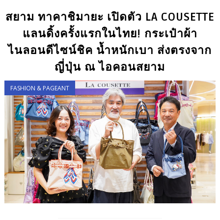
สยาม ทาคาชิมายะ เปิดตัว LA COUSETTE
แลนดิ้งครั้งแรกในไทย! กระเป๋าผ้า
ไนลอนดีไซน์ชิค น้ำหนักเบา ส่งตรงจาก
ญี่ปุ่น ณ ไอคอนสยาม
FASHION & PAGEANT