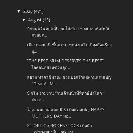
2026
(481)
▼
August
(13)
▼
ปักหมุดวันหยุดนี้! ออกไปสร้างช่วงเวลาพิเศษกับ
ครอบค...
เมืองทองธานี ขึ้นแท่น เขตส่งเสริมเมืองอัจฉริยะ
มุ่...
“THE BEST MUM DESERVES THE BEST”
ไอคอนสยามชวนลูกเ...
สยาม ทาคาชิมายะ ชวนบอกรักแม่ผ่านแคมเปญ
"Dear All M...
บี.กริม ร่วมงาน “วันเจ้าหน้าที่พิทักษ์ป่าโลก”
ประจ...
ไอคอนสยาม และ ICS เปิดแคมเปญ HAPPY
MOTHER'S DAY มอ...
KT OPTIC x RODENSTOCK เปิดตัว
ColorMatic® Dark เลน...