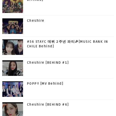
Cheshire
#56 STAYC 데뷔 2주년 파티🎉[MUSIC BANK IN
CHILE Behind]
Cheshire [BEHIND #1]
POPPY [MV Behind]
Cheshire [BEHIND #6]