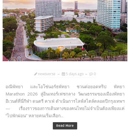
newsverse
5 days ago
0
อณีพัทยา และโอโซ่นอร์ธพัทยา ชวนต่อยอดทริป พัทยา
Marathon 2026 สู่อินเทอร์เฟซกลาง วัฒนธรรมของเมืองพัทยา
อีเวนต์ที่นี่กีฬา ดนตรี คาเฟ่ ดำเนินการไลฟ์สไตล์ตลอดปีกรุงเทพฯ
— เรื่องราวของการเดินทางของคนไทยไม่จำเป็นต้องเพียงแค่
“ไปพักผ่อน” หลายคนเริ่มเลือก...
Read More