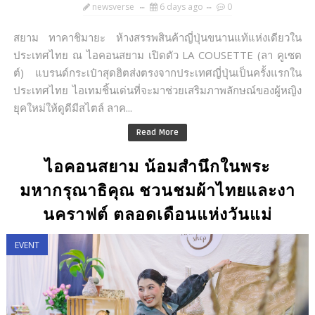
newsverse
6 days ago
0
สยาม ทาคาชิมายะ ห้างสรรพสินค้าญี่ปุ่นขนานแท้แห่งเดียวใน
ประเทศไทย ณ ไอคอนสยาม เปิดตัว LA COUSETTE (ลา คูเซต
ต์) แบรนด์กระเป๋าสุดฮิตส่งตรงจากประเทศญี่ปุ่นเป็นครั้งแรกใน
ประเทศไทย ไอเทมชิ้นเด่นที่จะมาช่วยเสริมภาพลักษณ์ของผู้หญิง
ยุคใหม่ให้ดูดีมีสไตล์ ลาค...
Read More
ไอคอนสยาม น้อมสำนึกในพระ
มหากรุณาธิคุณ ชวนชมผ้าไทยและงา
นคราฟต์ ตลอดเดือนแห่งวันแม่
EVENT