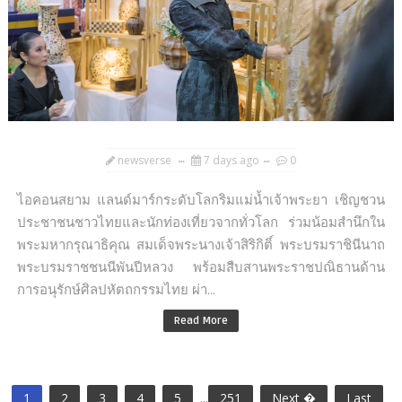
newsverse
7 days ago
0
ไอคอนสยาม แลนด์มาร์กระดับโลกริมแม่น้ำเจ้าพระยา เชิญชวน
ประชาชนชาวไทยและนักท่องเที่ยวจากทั่วโลก ร่วมน้อมสำนึกใน
พระมหากรุณาธิคุณ สมเด็จพระนางเจ้าสิริกิติ์ พระบรมราชินีนาถ
พระบรมราชชนนีพันปีหลวง พร้อมสืบสานพระราชปณิธานด้าน
การอนุรักษ์ศิลปหัตถกรรมไทย ผ่า...
Read More
1
2
3
4
5
...
251
Next �
Last