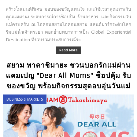
สร้างโมเมนต์พิเศษ มอบของขวัญแทนใจ และใช้เวลาคุณภาพกับ
คุณแม่ผ่านประสบการณ์การช็อปปิง ร้านอาหาร และกิจกรรมวัน
แม่ครบครัน ณ ไอคอนสยามไอคอนสยาม แลนด์มาร์กระดับโลก
ริมแม่น้ำเจ้าพระยา ตอกย้ำบทบาทการเป็น Global Experiential
Destination ที่รวบรวมประสบการณ์ระ...
Read More
สยาม ทาคาชิมายะ ชวนบอกรักแม่ผ่าน
แคมเปญ "Dear All Moms" ช็อปคุ้ม รับ
ของขวัญ พร้อมกิจกรรมสุดอบอุ่นวันแม่
BUSINESS & MARKETS