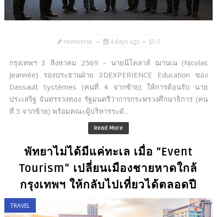
newsverse
4 days ago
0
กรุงเทพฯ 3 สิงหาคม 2569 – นายนิโคลาส์ ฌานเน (Nicolas
Jeannée) รองประธานฝ่าย 3DEXPERIENCE Education ของ
Dassault Systèmes (คนที่ 4 จากซ้าย) ให้การต้อนรับ นาย
ประเสริฐ จันทรรวงทอง รัฐมนตรีว่าการกระทรวงศึกษาธิการ (คน
ที่ 5 จากซ้าย) พร้อมคณะผู้บริหารระดั...
Read More
พัทยาไม่ได้มีแค่ทะเล เมื่อ “Event
Tourism” เปลี่ยนเมืองชายหาดใกล้
กรุงเทพฯ ให้กลับไปเที่ยวได้ตลอดปี
TRAVEL