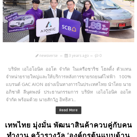
newsverse
3 years ago
0
บริษัท เอไอโอนิค ออโต จำกัด ในเครือชาริช โฮลดิ้ง ตัวแทน
จำหน่ายรายใหญ่และให้บริการหลังการขายรถยนต์ไฟฟ้า 100%
แบรนด์ GAC AION อย่างเป็นทางการในประเทศไทย นำโดย นาย
อภิชาติ ลีนุตพงษ์ ประธานกรรมการ บริษัท เอไอโอนิค ออโต
จำกัด พร้อมด้วย นายสักวัฏ อิทธิสว...
Read More
เทพไทย มุ่งมั่น พัฒนาสินค้าควบคู่กับคน
ทำงาน คว้ารางวัล ‘องค์กรต้นแบบด้าน