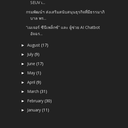
SEUV เ...
กรมพัฒน์ฯ ส่งเสริมสนับสนุนธุรกิจที่มีธรรมาภิ
บาล พร...
“เมเจอร์ ซีนีเพล็กซ์” และ ผู้ช่วย AI Chatbot
อัจฉร...
August
(17)
►
July
(9)
►
June
(17)
►
May
(1)
►
April
(9)
►
March
(31)
►
February
(30)
►
January
(11)
►