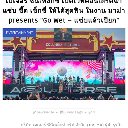
เมเจอร์ ซีนีเพล็กซ์ เปิดเวทีคอนเสิร์ตฉ่ำ
แซ่บ ซี๊ด เซ็กซี่ ให้ได้สุดฟิน ในงาน มาม่า
presents “Go Wet – แซ่บแล้วเปียก”
ENTERTAINMENT
newsverse
3 years ago
0
บริษัท เมเจอร์ ซีนีเพล็กซ์ กรุ้ป จำกัด (มหาชน) ผู้นำธุรกิจ