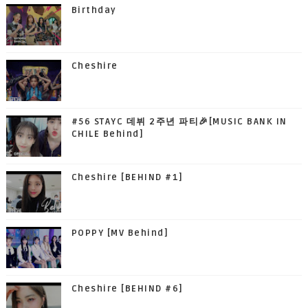
Birthday
Cheshire
#56 STAYC 데뷔 2주년 파티🎉[MUSIC BANK IN
CHILE Behind]
Cheshire [BEHIND #1]
POPPY [MV Behind]
Cheshire [BEHIND #6]