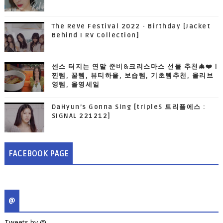
The ReVe Festival 2022 - Birthday [Jacket
Behind I RV Collection]
센스 터지는 연말 준비&크리스마스 선물 추천🎄❤️ |
찐템, 꿀템, 뷰티하울, 보습템, 기초템추천, 올리브
영템, 올영세일
DaHyun’s Gonna Sing [tripleS 트리플에스 :
SIGNAL 221212]
FACEBOOK PAGE
@
Tweets by @