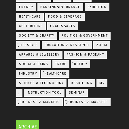
ENERGY
BANKING&INSURANCE
EXHIBITON
HEALTHCARE
FOOD & BEVERAGE
AGRICULTURE
CRAFTS&ARTS
SOCIETY & CHARITY
POLITICS & GOVERNMENT
ฺัLIFESTYLE
EDUCATION & RESEARCH
ZOOM
APPAREL & JEWELLERY
FASHION & PAGEANT
SOCIAL AFFAIRS
TRADE
ิBEAUTY
INDUSTRY
้HEALTHCARE
SCIENCE & TECHNOLOGY
UPSKILLING
MV
ฺ
INSTRUCTION TOOL
SEMINAR
ฺัBUSINESS & MARKETS
ฺิBUSINESS & MARKETS
ARCHIVE