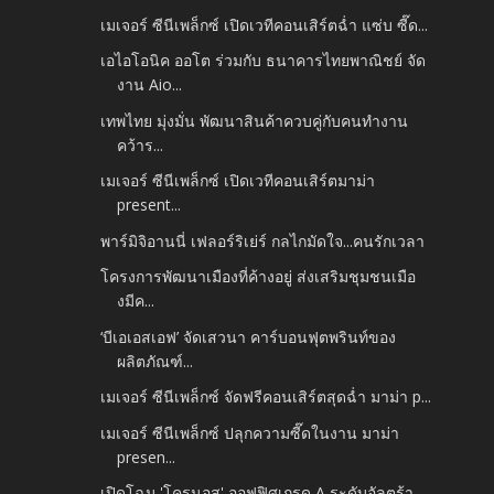
เมเจอร์ ซีนีเพล็กซ์ เปิดเวทีคอนเสิร์ตฉ่ำ แซ่บ ซี๊ด...
เอไอโอนิค ออโต ร่วมกับ ธนาคารไทยพาณิชย์ จัด
งาน Aio...
เทพไทย มุ่งมั่น พัฒนาสินค้าควบคู่กับคนทำงาน
คว้าร...
เมเจอร์ ซีนีเพล็กซ์ เปิดเวทีคอนเสิร์ตมาม่า
present...
พาร์มิจิอานนี่ เฟลอร์ริเย่ร์ กลไกมัดใจ...คนรักเวลา
โครงการพัฒนาเมืองที่ค้างอยู่ ส่งเสริมชุมชนเมือ
งมีค...
‘บีเอเอสเอฟ’ จัดเสวนา คาร์บอนฟุตพรินท์ของ
ผลิตภัณฑ์...
เมเจอร์ ซีนีเพล็กซ์ จัดฟรีคอนเสิร์ตสุดฉ่ำ มาม่า p...
เมเจอร์ ซีนีเพล็กซ์ ปลุกความซี๊ดในงาน มาม่า
presen...
เปิดโฉม 'โครนอส' ออฟฟิศเกรด A ระดับอัลตร้า