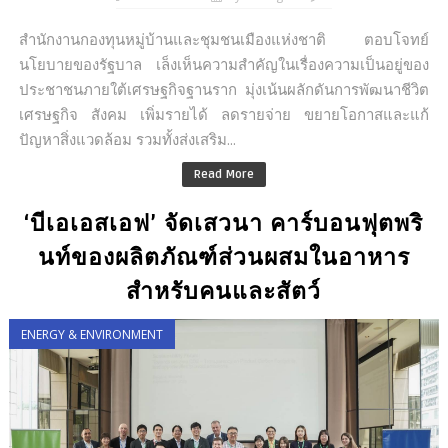
สำนักงานกองทุนหมู่บ้านและชุมชนเมืองแห่งชาติ ตอบโจทย์
นโยบายของรัฐบาล เล็งเห็นความสำคัญในเรื่องความเป็นอยู่ของ
ประชาชนภายใต้เศรษฐกิจฐานราก มุ่งเน้นผลักดันการพัฒนาชีวิต
เศรษฐกิจ สังคม เพิ่มรายได้ ลดรายจ่าย ขยายโอกาสและแก้
ปัญหาสิ่งแวดล้อม รวมทั้งส่งเสริม...
Read More
‘บีเอเอสเอฟ’ จัดเสวนา คาร์บอนฟุตพริ
นท์ของผลิตภัณฑ์ส่วนผสมในอาหาร
สำหรับคนและสัตว์
ENERGY & ENVIRONMENT