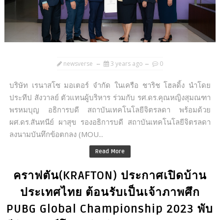
newsverse
3 years ago
0
บริษัท เรนาสโซ มอเตอร์ จำกัด ในเครือ ชาริช โฮลดิ้ง นำโดย
ประทีป สังวาลย์ ตัวแทนผู้บริหาร ร่วมกับ รศ.ดร.คุณหญิงสุมณฑา
พรหมบุญ อธิการบดี สถาบันเทคโนโลยีจิตรลดา พร้อมด้วย
ผศ.ดร.สันทนีย์ ผาสุข รองอธิการบดี สถาบันเทคโนโลยีจิตรลดา
ลงนามบันทึกข้อตกลง (MOU...
Read More
คราฟตัน(KRAFTON) ประกาศเปิดบ้าน
ประเทศไทย ต้อนรับเป็นเจ้าภาพศึก
PUBG Global Championship 2023 พับ