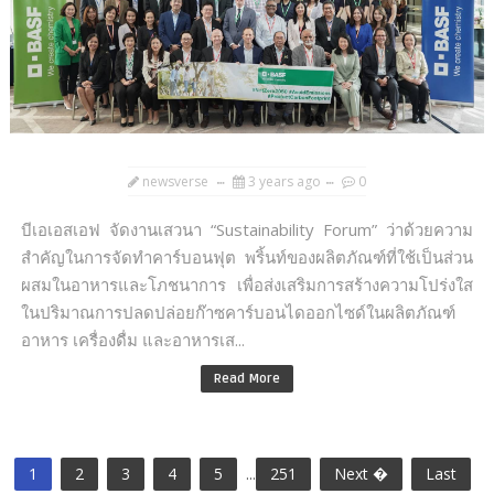
newsverse
3 years ago
0
บีเอเอสเอฟ จัดงานเสวนา “Sustainability Forum” ว่าด้วยความ
สำคัญในการจัดทำคาร์บอนฟุต พริ้นท์ของผลิตภัณฑ์ที่ใช้เป็นส่วน
ผสมในอาหารและโภชนาการ เพื่อส่งเสริมการสร้างความโปร่งใส
ในปริมาณการปลดปล่อยก๊าซคาร์บอนไดออกไซด์ในผลิตภัณฑ์
อาหาร เครื่องดื่ม และอาหารเส...
Read More
1
2
3
4
5
...
251
Next �
Last