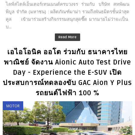
ไลฟ์สไตล์เอ็นเตอร์เทนเมนต์ครบวงจร ร่วมกับ บริษัท สหพัฒน
พิบูล จำกัด (มหาชน) : ผลิตภัณฑ์มาม่า รวมถึงพันธมิตรชั้นนำสุด
คูล เข้ามาร่วมสร้างกิจกรรมสนุกสุดซี๊ด มากมายไม่ว่าจะเป็น
บ...
Read More
เอไอโอนิค ออโต ร่วมกับ ธนาคารไทย
พาณิชย์ จัดงาน Aionic Auto Test Drive
Day - Experience the E-SUV เปิด
ประสบการณ์ทดลองขับ GAC Aion Y Plus
รถยนต์ไฟฟ้า 100 %
MOTOR