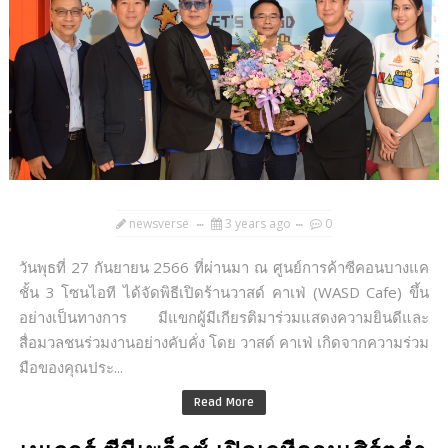
newsverse
3 years ago
0
วันพุธที่ 27 กันยายน 2566 ที่ผ่านมา ณ ศูนย์การค้าซีคอนบางแค
ชั้น 3 โซนไอที ได้จัดพิธีเปิดร้านวาสด์ คาเฟ่ (WASD Cafe) ขึ้น
อย่างเป็นทางการ มีแขกผู้มีเกียรติมาร่วมแสดงความยินดีและ
สื่อมวลชนร่วมงานอย่างคับคั่ง โดย วาสด์ คาเฟ่ เกิดจากความร่วม
มือของคุณประ...
Read More