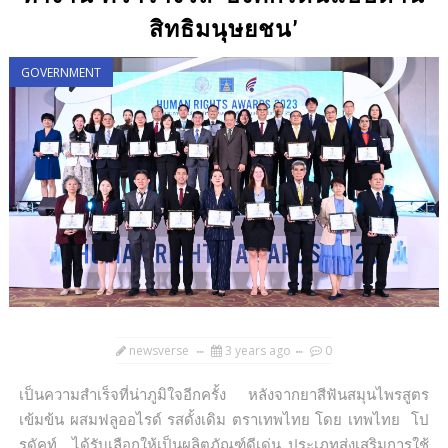
สิทธิมนุษยชน’
GOVERNMENT
newsverse
3 years ago
0
เป็นความสำเร็จที่น่าภูมิใจอีกครั้ง หลังจากยาสีฟันสมุนไพรสูตร
เข้มข้น ผสมฟลูออไรด์ รสดั้งเดิม ตราเทพไทย โดย เทพไทย โป
รดัคท์ ได้รับเลือกให้เป็นผลิตภัณฑ์ดีเด่น ประเภทส่งเสริมการใช้