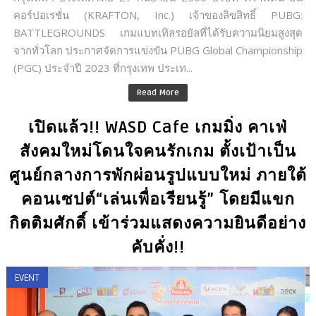
คอร์ปอเรชั่น (KRAFTON, Inc.) เจ้าของลิขสิทธิ์ PUBG:
BATTLEGROUNDS เกมแบทเทิลรอยัลที่ได้รับความนิยมสูงสุด
จากทั่วโลก ประกาศจัดการแข่งขัน PUBG Global Championship
(PGC) ประจำปี 2023 ที่กรุงเทพ ประเท...
Read More
เปิดแล้ว!! WASD Cafe เกมมิ่ง คาเฟ่
สังคมใหม่โดนใจคนรักเกม ตั้งเป้าเป็น
ศูนย์กลางการพักผ่อนรูปแบบใหม่ ภายใต้
คอนเซปต์“เล่นเพื่อเรียนรู้” โดยมีแขก
กิตติมศักดิ์ เข้าร่วมแสดงความยินดีอย่าง
คับคั่ง!!
EVENT