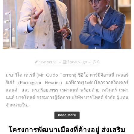
newsverse
3 years ago
0
มร.กวีโด เทเรนี่ (Mr. Guido Terreni) ซีอีโอ พาร์มิจิอานนี่ เฟลอร์
ริเย่ร์ (Parmigiani Fleurier) นาฬิกาหรูระดับโลกจากสวิตเซอร์
แลนด์ และ ดร.สร้อยเพชร เรศานนท์ พร้อมด้วย เทวินทร์ เรศา
นนท์ บาชโทลด์ กรรมการผู้จัดการ บริษัท บาชโทลด์ จำกัด ผู้แทน
จำหน่ายใน...
Read More
โครงการพัฒนาเมืองที่ค้างอยู่ ส่งเสริม