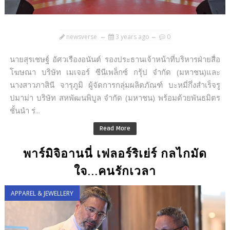
newsverse
3 years ago
0
นายสุรเชษฐ์ อัศวเรืองอนันต์ รองประธานเจ้าหน้าที่บริหารฝ่ายสื่อ
โฆษณา บริษัท เมเจอร์ ซีนีเพล็กซ์ กรุ้ป จำกัด (มหาชน)และ
นางสาวภาสินี จารุภูมิ ผู้จัดการกลุ่มผลิตภัณฑ์ บะหมี่กึ่งสำเร็จรู
ปมาม่า บริษัท สหพัฒนพิบูล จำกัด (มหาชน) พร้อมด้วยพันธมิตร
ชั้นนำ ร่...
Read More
พาร์มิจิอานนี่ เฟลอร์ริเย่ร์ กลไกมัด
ใจ...คนรักเวลา
APPAREL & JEWELLERY