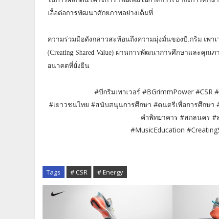
เอื้อต่อการพัฒนาศักยภาพอย่างเต็มที่
ความร่วมมือดังกล่าวสะท้อนถึงความมุ่งมั่นของบี.กริม เพาเ
(Creating Shared Value) ผ่านการพัฒนาการศึกษาและคุณภ
อนาคตที่ยั่งยืน
#บีกริมเพาเวอร์ #BGrimmPower #CSR 
#เยาวชนไทย #สนับสนุนการศึกษา #ดนตรีเพื่อการศึกษา #
คำพิทยาคาร #สกลนคร #ส
#MusicEducation #CreatingSh
Tags
# CSR
# Energy