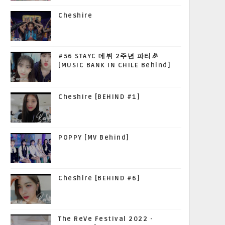
Cheshire
#56 STAYC 데뷔 2주년 파티🎉
[MUSIC BANK IN CHILE Behind]
Cheshire [BEHIND #1]
POPPY [MV Behind]
Cheshire [BEHIND #6]
The ReVe Festival 2022 -