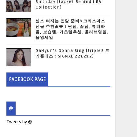
Birthday [Jacket Behind I RV
Collection]
센스 터지는 연말 준비&크리스마스
선물 추천🎄❤️ | 찐템, 꿀템, 뷰티하
울, 보습템, 기초템추천, 올리브영템,
올영세일
DaHyun’s Gonna Sing [tripleS 트
리플에스 : SIGNAL 221212]
FACEBOOK PAGE
@
Tweets by @