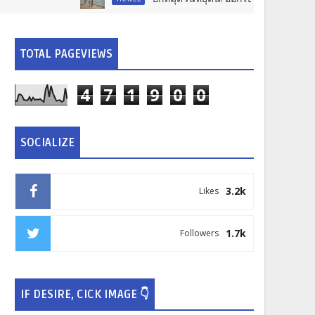
TOTAL PAGEVIEWS
4
7
1
9
0
0
SOCIALIZE
3.2k
Likes
1.7k
Followers
IF DESIRE, CICK IMAGE 👇