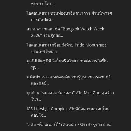
พรรษา โคร...
ไอคอนสยาม ชวนท่องป่าจินตนาการ ผ่านนิทรรศ
การศิลปะหิ...
สยามพารากอน จัด “Bangkok Watch Week
2026” รวมสุดยอ...
ไอคอนสยาม เตรียมส่งท้าย Pride Month ของ
ประเทศไทยอย...
มูลนิธิมิตซูบิชิ อิเล็คทริคไทย สานต่อภารกิจฟื้น
ฟูป...
ม.ศิลปากร ถ่ายทอดองค์ความรู้บูรณาการศาสตร์
และศิลป์...
บุกบ้าน “หมอสอง-น้องออน” เปิด Mini Zoo สุดว้าว
ในร...
ICS Lifestyle Complex เปิดพิกัดความอร่อยใหม่
ตอบโจ...
“ลลิล พร็อพเพอร์ตี้” เดินหน้า ESG เชิงธุรกิจ ผ่าน
...