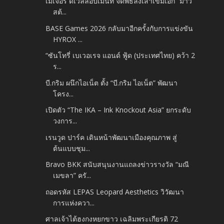
เมเจอร์ ดีเวลลอปเมนท์ จัดพิธีลงเสาเข็มเอก “มาวิ
สต้...
BASE Games 2026 กลับมาอีกครั้งกับการแข่งขัน
HYROX ...
“ซันโทรี่ เบเวอเรจ แอนด์ ฟู้ด (ประเทศไทย) คว้า 2
ร...
บี.กริม ผนึกไอเน็ต ตั้ง “บี.กริม ไอเน็ต” พัฒนา
โครง...
เปิดตัว “The IKA – Ink Knockout Asia” ยกระดับ
วงการ...
เรนวูด ปาร์ค เดินหน้าพัฒนาเมืองคุณภาพ สู่
ต้นแบบชุม...
Bravo BKK สนับสนุนงานแถลงข่าวรางวัล “มณี
เมขลา” ครั...
ถอดรหัส LEPAS Leopard Aesthetics วิวัฒนา
การแห่งควา...
ศาลเจ้าไต้ฮงกงหยกขาว เฉลิมพระเกียรติ 72