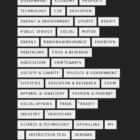
GOVERNMENT
ECONOMY
PROPERTY
TECHNOLOGY
CSR
EDUCATION
ENERGY & ENVIRONMENT
SPORTS
BEAUTY
PUBLIC SERVICE
SOCIAL
MOTOR
ENERGY
BANKING&INSURANCE
EXHIBITON
HEALTHCARE
FOOD & BEVERAGE
AGRICULTURE
CRAFTS&ARTS
SOCIETY & CHARITY
POLITICS & GOVERNMENT
ฺัLIFESTYLE
EDUCATION & RESEARCH
ZOOM
APPAREL & JEWELLERY
FASHION & PAGEANT
SOCIAL AFFAIRS
TRADE
ิBEAUTY
INDUSTRY
้HEALTHCARE
SCIENCE & TECHNOLOGY
UPSKILLING
MV
ฺ
INSTRUCTION TOOL
SEMINAR