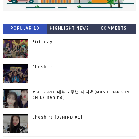
POPULAR 10
HIGHLIGHT NEWS
COMMENTS
Birthday
Cheshire
#56 STAYC 데뷔 2주년 파티🎉[MUSIC BANK IN
CHILE Behind]
Cheshire [BEHIND #1]