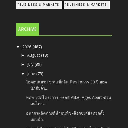
ฺัBUSINESS & MARKETS
ฺิBUSINESS & MARKETS
ARCHIVE
2026
(487)
▼
August
(19)
►
July
(89)
►
June
(75)
▼
ไอคอนสยาม ชวนเช็กอิน นิทรรศการ 30 ปี ยอด
นักสืบจิ๋ว...
ททท. เปิดโครงการ Heart Alike, Ages Apart ชวน
คนไทยเ...
ธนากรผลิตภัณฑ์น้ำมันพืช–ล็อกซเล่ย์ เทรดดิ้ง
มอบน้ำ...