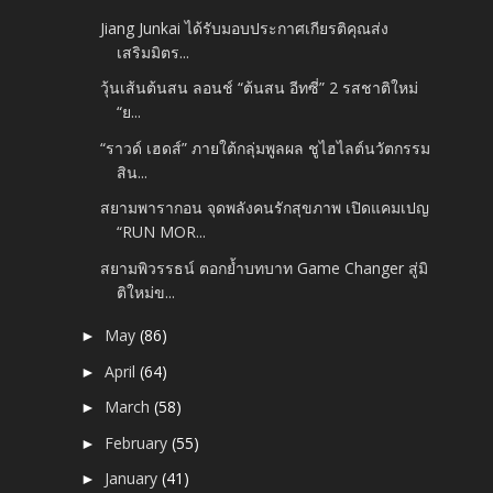
Jiang Junkai ได้รับมอบประกาศเกียรติคุณส่ง
เสริมมิตร...
วุ้นเส้นต้นสน ลอนช์ “ต้นสน อีทซี่” 2 รสชาติใหม่
“ย...
“ราวด์ เฮดส์” ภายใต้กลุ่มพูลผล ชูไฮไลต์นวัตกรรม
สิน...
สยามพารากอน จุดพลังคนรักสุขภาพ เปิดแคมเปญ
“RUN MOR...
สยามพิวรรธน์ ตอกย้ำบทบาท Game Changer สู่มิ
ติใหม่ข...
May
(86)
►
April
(64)
►
March
(58)
►
February
(55)
►
January
(41)
►