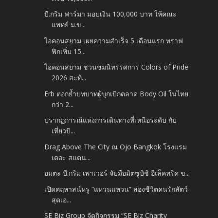
บี.กริม ฟาร์มา มอบเงิน 100,000 บาท ให้คณะ
แพทย์ ม.ข...
ไอคอนสยาม เผยความสำเร็จ 5 เดือนแรก ทราฟ
ฟิกเพิ่ม 15...
ไอคอนสยาม ชวนชมนิทรรศการ Colors of Pride
2026 สะท้...
Erb ตอกย้ำบทบาทผู้บุกเบิกตลาด Body Oil ในไทย
กว่า 2...
ปรากฏการณ์แห่งการเดินทางที่เหนือระดับ กับ
เที่ยวบิ...
Drag Above The City ณ Ojo Bangkok โรงแรม
เดอะ สแตน...
อมตะ บี.กริม เพาเวอร์ จับมือมิตซูบิชิ อีเล็คทริค ข...
เปิดคฤหาสน์หรู “แหวนแหวน” ส่องชีวิตคนรักสัตว์
สุดเอ...
SE Biz Group จัดกิจกรรม “SE Biz Charity