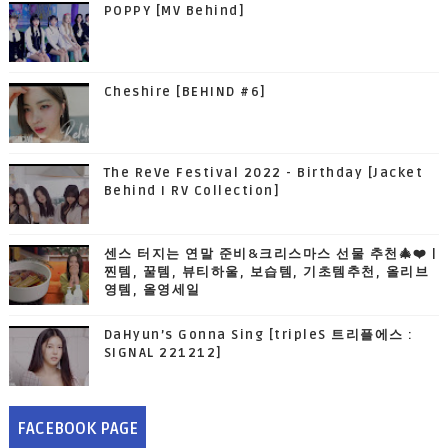
POPPY [MV Behind]
Cheshire [BEHIND #6]
The ReVe Festival 2022 - Birthday [Jacket
Behind I RV Collection]
센스 터지는 연말 준비&크리스마스 선물 추천🎄❤️ |
찐템, 꿀템, 뷰티하울, 보습템, 기초템추천, 올리브
영템, 올영세일
DaHyun’s Gonna Sing [tripleS 트리플에스 :
SIGNAL 221212]
FACEBOOK PAGE