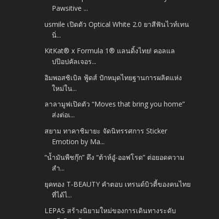
Pawsitive ...
usmile เปิดตัว Optical White 2.0 ยาสีฟันไวท์เทน
นิ่...
KitKat® x Formula 1® แลนดิ้งไทย! คอลแล
ปป๊อปคัลเจอร...
อิมพอสซิเบิล ฟู้ดส์ ปักหมุดไทยฐานการผลิตแห่ง
ใหม่ใน...
ลาลามูฟเปิดตัว “Moves that bring you home”
ส่งต่อเ...
สยาม ทาคาชิมายะ จัดนิทรรศการ Sticker
Emotion by Ma...
“น้ำมันพืชกุ๊ก” ดึง “ต้าห์อู๋-ออฟโรด” ต่อยอดความ
สำ...
ยุคทอง T-BEAUTY คำตอบ เทรนด์บิวตี้ของคนไทย
ที่ได้ไ...
LEPAS สร้างนิยามใหม่ของการเดินทางระดับ