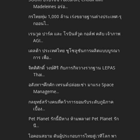
Madeleines อร่อ...
กรไทยทุ่ม 1,000 ล้าน เร่งขยายฐานต่างประเทศ-รุ
กออนไ...
เรนวูด ปาร์ค และ โรบินส์วูด กอล์ฟ คลับ เจ้าภาพ
AGI...
เดลต้า ประเทศไทย ชูโซลูชันการผลิตแบบบูรณา
การ เพื่อ...
จิตติศักดิ์ วงษ์ศิริ กับภารกิจวางรากฐาน LEPAS
Thai...
อสังหาฯคึกคัก เทรนด์ปล่อยเช่า มาแรง Space
Manageme...
กลยุทธ์สร้างคนที่คว้าการยอมรับระดับภูมิภาค
เบื้อง...
Pet Planet รักนี้มีหาง ห้ามพลาด! Pet Planet รัก
นี...
ไอคอนสยาม ดันผู้ประกอบการไทยสู่เวทีโลก พา