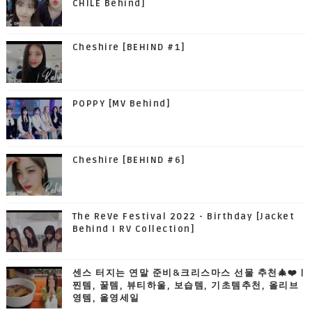
CHILE Behind]
Cheshire [BEHIND #1]
POPPY [MV Behind]
Cheshire [BEHIND #6]
The ReVe Festival 2022 - Birthday [Jacket
Behind I RV Collection]
센스 터지는 연말 준비&크리스마스 선물 추천🎄❤️ |
찐템, 꿀템, 뷰티하울, 보습템, 기초템추천, 올리브
영템, 올영세일