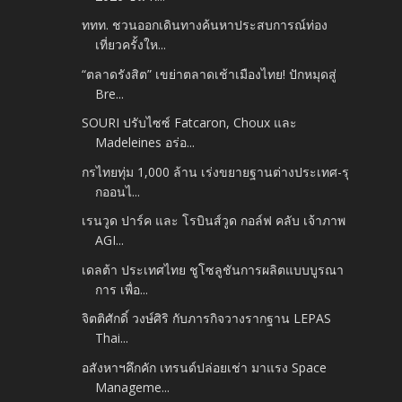
ททท. ชวนออกเดินทางค้นหาประสบการณ์ท่อง
เที่ยวครั้งให...
“ตลาดรังสิต” เขย่าตลาดเช้าเมืองไทย! ปักหมุดสู่
Bre...
SOURI ปรับไซซ์ Fatcaron, Choux และ
Madeleines อร่อ...
กรไทยทุ่ม 1,000 ล้าน เร่งขยายฐานต่างประเทศ-รุ
กออนไ...
เรนวูด ปาร์ค และ โรบินส์วูด กอล์ฟ คลับ เจ้าภาพ
AGI...
เดลต้า ประเทศไทย ชูโซลูชันการผลิตแบบบูรณา
การ เพื่อ...
จิตติศักดิ์ วงษ์ศิริ กับภารกิจวางรากฐาน LEPAS
Thai...
อสังหาฯคึกคัก เทรนด์ปล่อยเช่า มาแรง Space
Manageme...