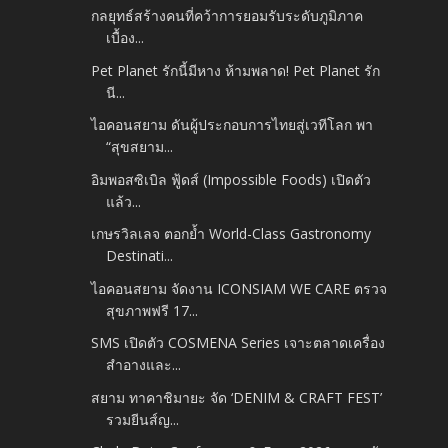
กลยุทธ์สร้างคนที่คว้าการยอมรับระดับภูมิภาค
เบื้อง...
Pet Planet รักนี้มีหาง ห้ามพลาด! Pet Planet รัก
นี...
ไอคอนสยาม ดันผู้ประกอบการไทยสู่เวทีโลก พา
“สุขสยาม...
อิมพอสซิเบิล ฟู้ดส์ (Impossible Foods) เปิดตัว
แล้ว...
เกษรวิลเลจ ตอกย้ำ World-Class Gastronomy
Destinati...
ไอคอนสยาม จัดงาน ICONSIAM WE CARE ตรวจ
สุขภาพฟรี 17...
SMS เปิดตัว COSMENA Series เจาะตลาดเครื่อง
สำอางและ...
สยาม ทาคาชิมายะ จัด ‘DENIM & CRAFT FEST’
รวมยีนส์ญ...