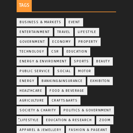
TAGS
BUSINESS & MARKETS
EVENT
ENTERTAINMENT
TRAVEL
LIFESTYLE
GOVERNMENT
ECONOMY
PROPERTY
TECHNOLOGY
CSR
EDUCATION
ENERGY & ENVIRONMENT
SPORTS
BEAUTY
PUBLIC SERVICE
SOCIAL
MOTOR
ENERGY
BANKING&INSURANCE
EXHIBITON
HEALTHCARE
FOOD & BEVERAGE
AGRICULTURE
CRAFTS&ARTS
SOCIETY & CHARITY
POLITICS & GOVERNMENT
ฺัLIFESTYLE
EDUCATION & RESEARCH
ZOOM
APPAREL & JEWELLERY
FASHION & PAGEANT