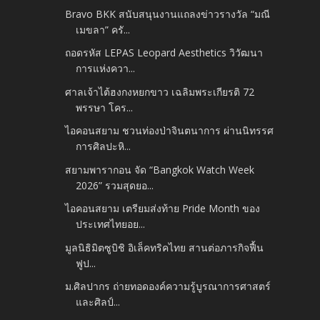
Bravo BKK สนับสนุนงานแถลงข่าวรางวัล “มณี
เมขลา” ครั...
ถอดรหัส LEPAS Leopard Aesthetics วิวัฒนา
การแห่งควา...
ศาลเจ้าไต้ฮงกงหยกขาว เฉลิมพระเกียรติ 72
พรรษา โคร...
ไอคอนสยาม ชวนท่องป่าจินตนาการ ผ่านนิทรรศ
การศิลปะหิ...
สยามพารากอน จัด “Bangkok Watch Week
2026” รวมสุดยอ...
ไอคอนสยาม เตรียมส่งท้าย Pride Month ของ
ประเทศไทยอย...
มูลนิธิมิตซูบิชิ อิเล็คทริคไทย สานต่อภารกิจฟื้น
ฟูป...
ม.ศิลปากร ถ่ายทอดองค์ความรู้บูรณาการศาสตร์
และศิลป์...