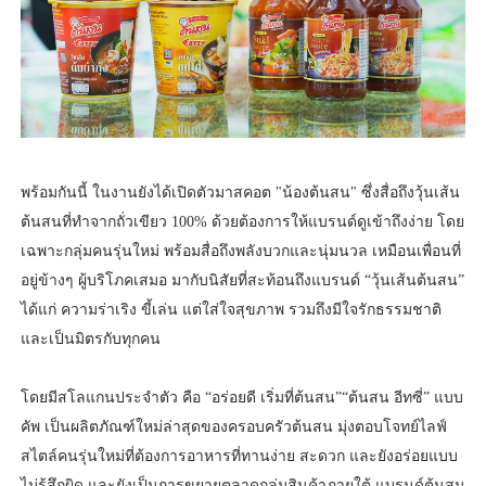
พร้อมกันนี้ ในงานยังได้เปิดตัวมาสคอต "น้องต้นสน" ซึ่งสื่อถึงวุ้นเส้น
ต้นสนที่ทำจากถั่วเขียว 100% ด้วยต้องการให้แบรนด์ดูเข้าถึงง่าย โดย
เฉพาะกลุ่มคนรุ่นใหม่ พร้อมสื่อถึงพลังบวกและนุ่มนวล เหมือนเพื่อนที่
อยู่ข้างๆ ผู้บริโภคเสมอ มากับนิสัยที่สะท้อนถึงแบรนด์ “วุ้นเส้นต้นสน”
ได้แก่ ความร่าเริง ขี้เล่น แต่ใส่ใจสุขภาพ รวมถึงมีใจรักธรรมชาติ
และเป็นมิตรกับทุกคน
โดยมีสโลแกนประจำตัว คือ “อร่อยดี เริ่มที่ต้นสน”“ต้นสน อีทซี่” แบบ
คัพ เป็นผลิตภัณฑ์ใหม่ล่าสุดของครอบครัวต้นสน มุ่งตอบโจทย์ไลฟ์
สไตล์คนรุ่นใหม่ที่ต้องการอาหารที่ทานง่าย สะดวก และยังอร่อยแบบ
ไม่รู้สึกผิด และยังเป็นการขยายตลาดกลุ่มสินค้าภายใต้ แบรนด์ต้นสน