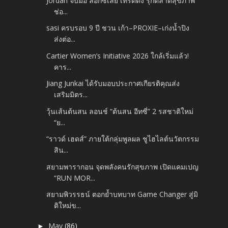
Jordan จับมือ ล็อกซเล่ย์ เทรดดิ้ง รุกตลาดสุขภาพ
ช่อ...
sasi ครบรอบ 9 ปี ชวน เก้า–PROXIE–เก่งน้ำปิง
ส่งต่อ...
Cartier Women’s Initiative 2026 ใกล้เริ่มแล้ว!
คาร...
Jiang Junkai ได้รับมอบประกาศเกียรติคุณส่ง
เสริมมิตร...
วุ้นเส้นต้นสน ลอนช์ “ต้นสน อีทซี่” 2 รสชาติใหม่
“ย...
“ราวด์ เฮดส์” ภายใต้กลุ่มพูลผล ชูไฮไลต์นวัตกรรม
สิน...
สยามพารากอน จุดพลังคนรักสุขภาพ เปิดแคมเปญ
“RUN MOR...
สยามพิวรรธน์ ตอกย้ำบทบาท Game Changer สู่มิ
ติใหม่ข...
May
(86)
►