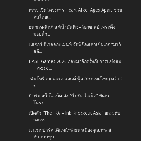
ททท. เปิดโครงการ Heart Alike, Ages Apart ชวน
คนไทยเ...
ธนากรผลิตภัณฑ์น้ำมันพืช–ล็อกซเล่ย์ เทรดดิ้ง
มอบน้ำ...
เมเจอร์ ดีเวลลอปเมนท์ จัดพิธีลงเสาเข็มเอก “มาวิ
สต้...
BASE Games 2026 กลับมาอีกครั้งกับการแข่งขัน
HYROX ...
“ซันโทรี่ เบเวอเรจ แอนด์ ฟู้ด (ประเทศไทย) คว้า 2
ร...
บี.กริม ผนึกไอเน็ต ตั้ง “บี.กริม ไอเน็ต” พัฒนา
โครง...
เปิดตัว “The IKA – Ink Knockout Asia” ยกระดับ
วงการ...
เรนวูด ปาร์ค เดินหน้าพัฒนาเมืองคุณภาพ สู่
ต้นแบบชุม...