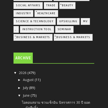
SOCIAL AFFAIRS
TRADE
ิBEAUTY
INDUSTRY
้HEALTHCARE
SCIENCE & TECHNOLOGY
UPSKILLING
MV
ฺ
INSTRUCTION TOOL
SEMINAR
ฺัBUSINESS & MARKETS
ฺิBUSINESS & MARKETS
ARCHIVE
2026
(479)
▼
August
(11)
►
July
(89)
►
June
(75)
▼
ไอคอนสยาม ชวนเช็กอิน นิทรรศการ 30 ปี ยอด
นักสืบจิ๋ว...