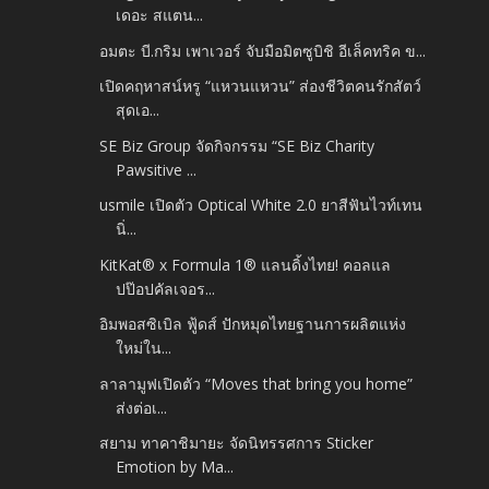
เดอะ สแตน...
อมตะ บี.กริม เพาเวอร์ จับมือมิตซูบิชิ อีเล็คทริค ข...
เปิดคฤหาสน์หรู “แหวนแหวน” ส่องชีวิตคนรักสัตว์
สุดเอ...
SE Biz Group จัดกิจกรรม “SE Biz Charity
Pawsitive ...
usmile เปิดตัว Optical White 2.0 ยาสีฟันไวท์เทน
นิ่...
KitKat® x Formula 1® แลนดิ้งไทย! คอลแล
ปป๊อปคัลเจอร...
อิมพอสซิเบิล ฟู้ดส์ ปักหมุดไทยฐานการผลิตแห่ง
ใหม่ใน...
ลาลามูฟเปิดตัว “Moves that bring you home”
ส่งต่อเ...
สยาม ทาคาชิมายะ จัดนิทรรศการ Sticker
Emotion by Ma...