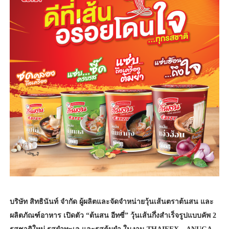
บริษัท สิทธินันท์ จำกัด ผู้ผลิตและจัดจำหน่ายวุ้นเส้นตราต้นสน และ
ผลิตภัณฑ์อาหาร เปิดตัว “ต้นสน อีทซี่” วุ้นเส้นกึ่งสำเร็จรูปแบบคัพ 2