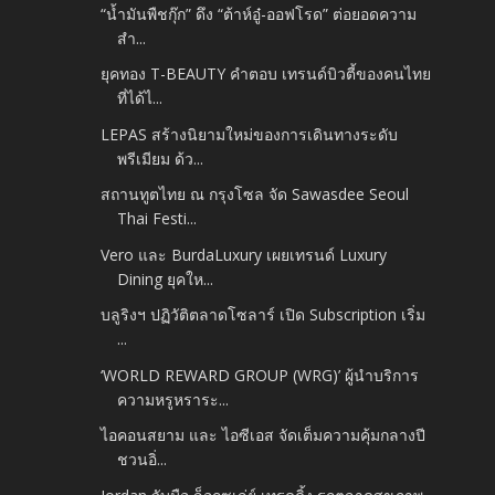
“น้ำมันพืชกุ๊ก” ดึง “ต้าห์อู๋-ออฟโรด” ต่อยอดความ
สำ...
ยุคทอง T-BEAUTY คำตอบ เทรนด์บิวตี้ของคนไทย
ที่ได้ไ...
LEPAS สร้างนิยามใหม่ของการเดินทางระดับ
พรีเมียม ด้ว...
สถานทูตไทย ณ กรุงโซล จัด Sawasdee Seoul
Thai Festi...
Vero และ BurdaLuxury เผยเทรนด์ Luxury
Dining ยุคให...
บลูริงฯ ปฏิวัติตลาดโซลาร์ เปิด Subscription เริ่ม
...
‘WORLD REWARD GROUP (WRG)’ ผู้นำบริการ
ความหรูหราระ...
ไอคอนสยาม และ ไอซีเอส จัดเต็มความคุ้มกลางปี
ชวนอิ่...