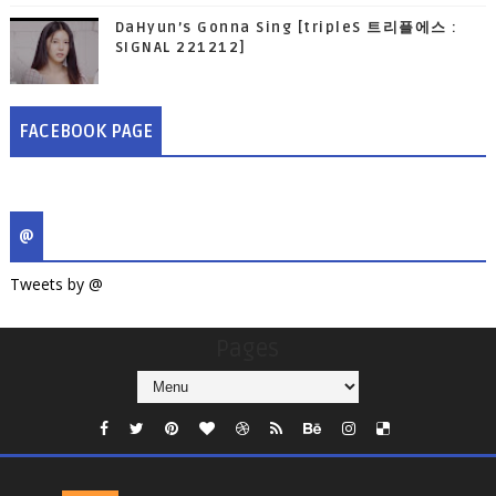
DaHyun’s Gonna Sing [tripleS 트리플에스 :
SIGNAL 221212]
FACEBOOK PAGE
@
Tweets by @
Pages