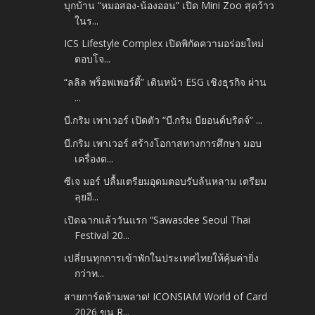
บุกบ้าน “หมอสอง-น้องออน” เปิด Mini Zoo สุดว้าว
ในร...
ICS Lifestyle Complex เปิดพิกัดความอร่อยใหม่
ตอบโจ...
“ลลิล พร็อพเพอร์ตี้” เดินหน้า ESG เชิงธุรกิจ ผ่าน
...
บี.กริม เพาเวอร์ เปิดตัว “บี.กริม บียอนด์บริดจ์” ...
บี.กริม เพาเวอร์ สร้างโอกาสทางการศึกษา มอบ
เครื่องด...
ซีเจ มอร์ ปลื้มเตรียมอุดมตอบรับล้นหลาม เตรียม
ลุยอี...
เปิดฉากแล้ววันแรก “Sawasdee Seoul Thai
Festival 20...
เปลี่ยนทุกการเข้าพักในประเทศไทยให้คุ้มค่ายิ่ง
กว่าท...
สายการ์ดห้ามพลาด! ICONSIAM World of Card
2026 ขน R...