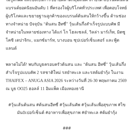
แบรนด์ยอดนิยมอันดับ 1 ที่ครองใจผู้บริโภคทั่วประเทศ เพื่อตอบโจทย์
ผู้บริโภคและขยายฐานลูกค้าของแบรนด์ต้นสนให้กว้างขึ้น ด้านช่อง
ทางจำหน่าย ปัจจุบัน “ต้นสน อีทซี่” วุ้นเส้นกึ่งสำเร็จรูปแบบคัพ มี
จำหน่ายในหลายช่องทาง ได้แก่ โก โฮลเซลล์, วิลล่า มาร์เก็ท, มิตซู
โคชิ เดปาจิกะ, แมกซ์มาร์ท, บางบอน ซุปเปอร์เซ็นเตอร์ และฟู้ด
แลนด์
พลาดไม่ได้! พบกับบูธครอบครัวต้นสน และ “ต้นสน อีทซี่” วุ้นเส้นกึ่ง
สำเร็จรูปแบบคัพ 2 รสชาติใหม่ รสยำทะเล และรสต้มยำกุ้ง ในงาน
THAIFEX – ANUGA ASIA 2026 ระหว่างวันที่ 26-30 พฤษภาคม 2569
ณ บูธ OO25 ฮอลล์ 11 อิมแพ็ค เมืองทองธานี
#วุ้นเส้นต้นสน #ต้นสนอีทซี่ #วุ้นเส้นคัพ #วุ้นเส้นเพื่อสุขภาพ #ไข
มัน0เปอร์เซ็นต์ #อาหารเพื่อสุขภาพ #ยำทะเล #ต้มยำกุ้ง
###