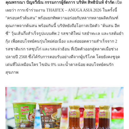
คุณพรรณา ปัญจวีณิน กรรมการผู้จัดการ บริษัท สิทธินันท์ จำกัด
เปิด
เผยว่า การเข้าร่วมงาน THAIFEX – ANUGA ASIA 2026 ในครั้งนี้
“ครอบครัวต้นสน” พร้อมยกทัพความอร่อยกับหลากหลายผลิตภัณฑ์
คุณภาพจากต้นสน พร้อมกันนี้ บริษัทยังถือโอกาสเปิดตัว “ต้นสน อีท
ซี่” วุ้นเส้นกึ่งสำเร็จรูปแบบคัพ 2 รสชาติใหม่ รสยำทะเล และรสต้มยำ
กุ้ง เพื่อตอบโจทย์คนรุ่นใหม่ต่อเนื่อง และต่อยอดความสำเร็จจาก 2
รสชาติแรก รสซุปไก่ และรสแจ่วฮ้อน ที่เปิดตัวออกสู่ตลาดเมื่อช่วง
ปลายปี 2568 ซึ่งได้รับการตอบรับอย่างดีจากผู้บริโภค โดยยังคงชูจุด
เด่นที่ไม่เหมือนใคร ไขมัน 0% และน้ำตาลน้อย ตอบโจทย์คนรัก
สุขภาพ