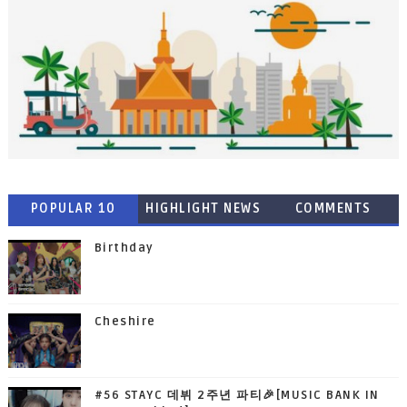
POPULAR 10
HIGHLIGHT NEWS
COMMENTS
Birthday
Cheshire
#56 STAYC 데뷔 2주년 파티🎉[MUSIC BANK IN