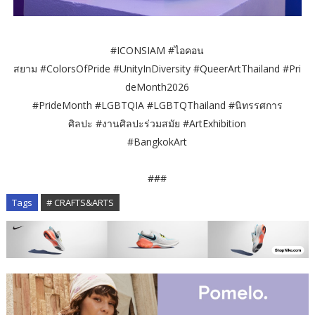
#ICONSIAM #ไอคอน
สยาม #ColorsOfPride #UnityInDiversity #QueerArtThailand #Pri
deMonth2026
#PrideMonth #LGBTQIA #LGBTQThailand #นิทรรศการ
ศิลปะ #งานศิลปะร่วมสมัย #ArtExhibition
#BangkokArt
###
Tags
# CRAFTS&ARTS