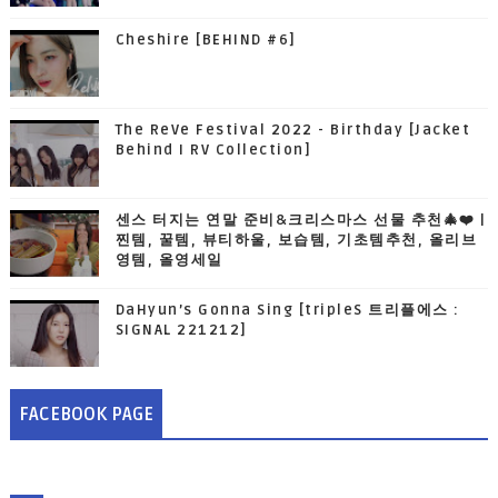
Cheshire [BEHIND #6]
The ReVe Festival 2022 - Birthday [Jacket
Behind I RV Collection]
센스 터지는 연말 준비&크리스마스 선물 추천🎄❤️ |
찐템, 꿀템, 뷰티하울, 보습템, 기초템추천, 올리브
영템, 올영세일
DaHyun’s Gonna Sing [tripleS 트리플에스 :
SIGNAL 221212]
FACEBOOK PAGE