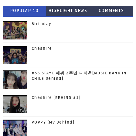
POPULAR 10
HIGHLIGHT NEWS
COMMENTS
Birthday
Cheshire
#56 STAYC 데뷔 2주년 파티🎉[MUSIC BANK IN
CHILE Behind]
Cheshire [BEHIND #1]
POPPY [MV Behind]