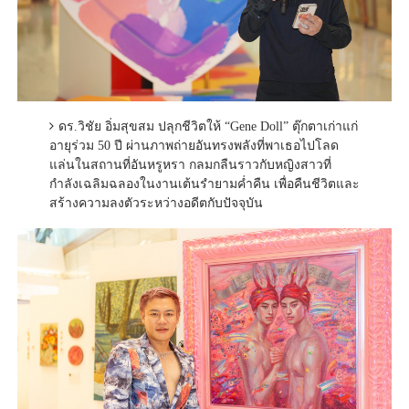
ดร.วิชัย อิ่มสุขสม ปลุกชีวิตให้ “Gene Doll” ตุ๊กตาเก่าแก่
อายุร่วม 50 ปี ผ่านภาพถ่ายอันทรงพลังที่พาเธอไปโลด
แล่นในสถานที่อันหรูหรา กลมกลืนราวกับหญิงสาวที่
กำลังเฉลิมฉลองในงานเต้นรำยามค่ำคืน เพื่อคืนชีวิตและ
สร้างความลงตัวระหว่างอดีตกับปัจจุบัน