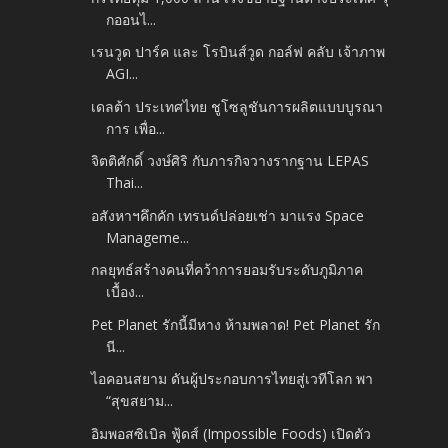
กออนไ...
เรนวูด ปาร์ค และ โรบินส์วูด กอล์ฟ คลับ เจ้าภาพ
AGI...
เดลต้า ประเทศไทย ชูโซลูชันการผลิตแบบบูรณา
การ เพื่อ...
จิตติศักดิ์ วงษ์ศิริ กับภารกิจวางรากฐาน LEPAS
Thai...
อสังหาฯคึกคัก เทรนด์ปล่อยเช่า มาแรง Space
Manageme...
กลยุทธ์สร้างคนที่คว้าการยอมรับระดับภูมิภาค
เบื้อง...
Pet Planet รักนี้มีหาง ห้ามพลาด! Pet Planet รัก
นี...
ไอคอนสยาม ดันผู้ประกอบการไทยสู่เวทีโลก พา
“สุขสยาม...
อิมพอสซิเบิล ฟู้ดส์ (Impossible Foods) เปิดตัว