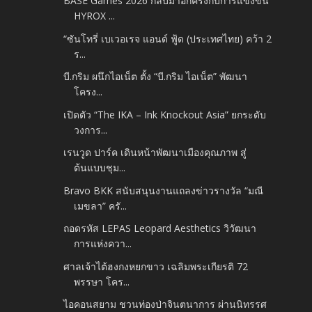
BASE Games 2026 กลับมาอีกครั้งกับการแข่งขัน
HYROX ...
“ซันโทรี่ เบเวอเรจ แอนด์ ฟู้ด (ประเทศไทย) คว้า 2
ร...
บี.กริม ผนึกไอเน็ต ตั้ง “บี.กริม ไอเน็ต” พัฒนา
โครง...
เปิดตัว “The IKA – Ink Knockout Asia” ยกระดับ
วงการ...
เรนวูด ปาร์ค เดินหน้าพัฒนาเมืองคุณภาพ สู่
ต้นแบบชุม...
Bravo BKK สนับสนุนงานแถลงข่าวรางวัล “มณี
เมขลา” ครั...
ถอดรหัส LEPAS Leopard Aesthetics วิวัฒนา
การแห่งควา...
ศาลเจ้าไต้ฮงกงหยกขาว เฉลิมพระเกียรติ 72
พรรษา โคร...
ไอคอนสยาม ชวนท่องป่าจินตนาการ ผ่านนิทรรศ