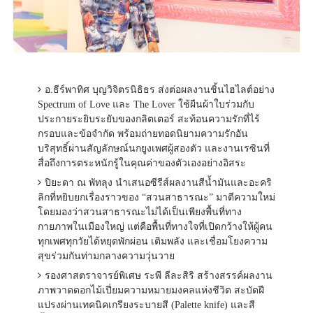
อ.ธีร์พาทิศ บุญวิจิตรนิธิธร ส่งต่อผลงานชิ้นไฮไลต์อย่าง
Spectrum of Love และ The Lover ใช้ผืนผ้าใบร่วมกับ
ประกายระยิบระยับของกลิตเตอร์ สะท้อนความรักที่ไร้
กรอบและข้อจำกัด พร้อมถ่ายทอดนิยามความรักอัน
บริสุทธิ์ผ่านสัญลักษณ์นกยูงเพศผู้สองตัว และงานเรซินที่
สื่อถึงการตระหนักรู้ในคุณค่าของตัวเองอย่างอิสระ
ปิยะดา ณ พัทลุง นำเสนอซีรีส์ผลงานสีน้ำมันและอะคริ
ลิกที่หยิบยกเรื่องราวของ “สวนสาธารณะ” มาตีความใหม่
โดยมองว่าสวนสาธารณะไม่ได้เป็นเพียงพื้นที่ทาง
กายภาพในเมืองใหญ่ แต่คือพื้นที่ทางใจที่เปิดกว้างให้ผู้คน
ทุกเพศทุกวัยได้หยุดพักผ่อน เติมพลัง และเชื่อมโยงความ
สุขร่วมกันท่ามกลางความวุ่นวาย
รองศาสตราจารย์พิเศษ ระพี ลีละสิริ สร้างสรรค์ผลงาน
ภาพวาดดอกไม้เปี่ยมความหมายมงคลแห่งชีวิต สะบัดฝี
แปรงผ่านเทคนิคเกรียงระบายสี (Palette knife) และสี