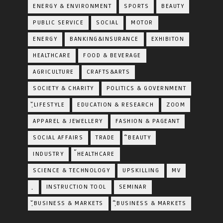
ENERGY & ENVIRONMENT
SPORTS
BEAUTY
PUBLIC SERVICE
SOCIAL
MOTOR
ENERGY
BANKING&INSURANCE
EXHIBITON
HEALTHCARE
FOOD & BEVERAGE
AGRICULTURE
CRAFTS&ARTS
SOCIETY & CHARITY
POLITICS & GOVERNMENT
ฺัLIFESTYLE
EDUCATION & RESEARCH
ZOOM
APPAREL & JEWELLERY
FASHION & PAGEANT
SOCIAL AFFAIRS
TRADE
ิBEAUTY
INDUSTRY
้HEALTHCARE
SCIENCE & TECHNOLOGY
UPSKILLING
MV
ฺ
INSTRUCTION TOOL
SEMINAR
ฺัBUSINESS & MARKETS
ฺิBUSINESS & MARKETS