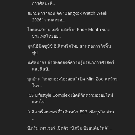
การศิลปะหิ...
สยามพารากอน จัด “Bangkok Watch Week
2026” รวมสุดยอ...
ไอคอนสยาม เตรียมส่งท้าย Pride Month ของ
ประเทศไทยอย...
มูลนิธิมิตซูบิชิ อิเล็คทริคไทย สานต่อภารกิจฟื้น
ฟูป...
ม.ศิลปากร ถ่ายทอดองค์ความรู้บูรณาการศาสตร์
และศิลป์...
บุกบ้าน “หมอสอง-น้องออน” เปิด Mini Zoo สุดว้าว
ในร...
ICS Lifestyle Complex เปิดพิกัดความอร่อยใหม่
ตอบโจ...
“ลลิล พร็อพเพอร์ตี้” เดินหน้า ESG เชิงธุรกิจ ผ่าน
...
บี.กริม เพาเวอร์ เปิดตัว “บี.กริม บียอนด์บริดจ์” ...