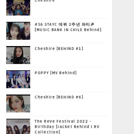
Cheshire
#56 STAYC 데뷔 2주년 파티🎉
[MUSIC BANK IN CHILE Behind]
Cheshire [BEHIND #1]
POPPY [MV Behind]
Cheshire [BEHIND #6]
The ReVe Festival 2022 -
Birthday [Jacket Behind I RV
Collection]