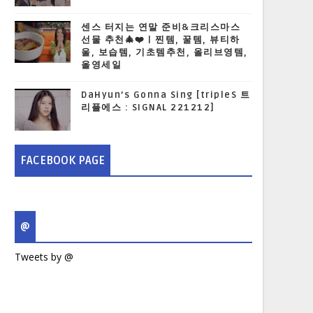
센스 터지는 연말 준비&크리스마스
선물 추천🎄❤️ | 찐템, 꿀템, 뷰티하
울, 보습템, 기초템추천, 올리브영템,
올영세일
DaHyun’s Gonna Sing [tripleS 트
리플에스 : SIGNAL 221212]
FACEBOOK PAGE
@
Tweets by @