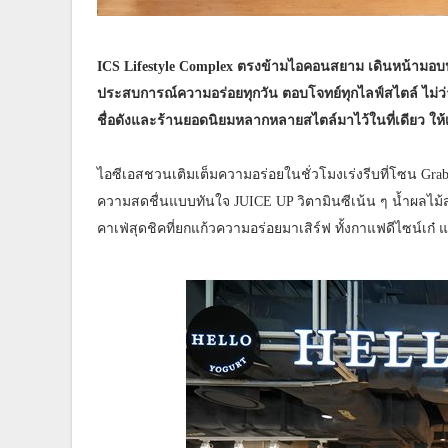
ICS Lifestyle Complex ตรงข้ามไอคอนสยาม เดินหน้ามอบปร
ประสบการณ์ความอร่อยทุกวัน ตอบโจทย์ทุกไลฟ์สไตล์ ไม่ว่าจ
ชื่อดังและร้านยอดนิยมหลากหลายสไตล์มาไว้ในที่เดียว ให้เลือก
ไอซีเอสชวนเติมเต็มความอร่อยในชั่วโมงเร่งรีบที่โซน Grab &
ความสดชื่นแบบทันใจ JUICE UP วิตามินซีเน้น ๆ น้ำผลไม้ส
คาเฟ่สุดชิคที่ยกแก้วความอร่อยมาเสิร์ฟ ทั้งกาแฟดีไซน์เก๋