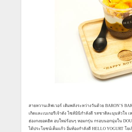
สายหวานเลิฟเวอร์ เติมพลังระหว่างวันด้วย BARON’S BA
เกิดและเบเกอรีเจ้าดัง ไซส์มินิกำลังดี รสชาติละมุนหัวใจ
ฮ่องกงยอดฮิต อบใหม่ร้อนๆ หอมกรุ่น กรอบนอกนุ่มใน DOU (โ
ได้ประโยชน์เต็มแก้ว อิ่มท้องกำลังดี HELLO YOGURT โยเกิร์