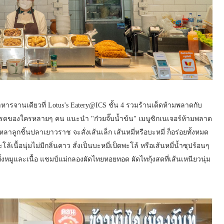
หารจานเดียวที่ Lotus’s Eatery@ICS ชั้น 4 รวมร้านเด็ดห้ามพลาดกับ
ปรดของใครหลายๆ คน แนะนำ "ก๋วยจั๊บน้ำข้น" เมนูซิกเนเจอร์ห้ามพลาด
น หลาลูกชิ้นปลาเยาวราช จะสั่งเส้นเล็ก เส้นหมี่หรือบะหมี่ ก็อร่อยทั้งหมด
เนื้อนุ่มไม่มีกลิ่นคาว สั่งเป็นบะหมี่เป็ดพะโล้ หรือเส้นหมี่น้ำซุปร้อนๆ
ทั้งหมูและเนื้อ แชมป์แม่กลองผัดไทยหอยทอด ผัดไทกุ้งสดที่เส้นเหนียวนุ่ม