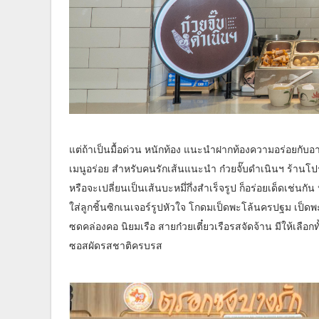
แต่ถ้าเป็นมื้อด่วน หนักท้อง แนะนำฝากท้องความอร่อยกับอา
เมนูอร่อย สำหรับคนรักเส้นแนะนำ ก๋วยจั๊บดำเนินฯ ร้านโ
หรือจะเปลี่ยนเป็นเส้นบะหมึ่กึ่งสำเร็จรูป ก็อร่อยเด็ดเช่นกั
ใส่ลูกชิ้นซิกเนเจอร์รูปหัวใจ โกดมเป็ดพะโล้นครปฐม เป็ดพะโล้
ซดคล่องคอ นิยมเรือ สายก๋วยเตี๋ยวเรือรสจัดจ้าน มีให้เลือก
ซอสผัดรสชาติครบรส