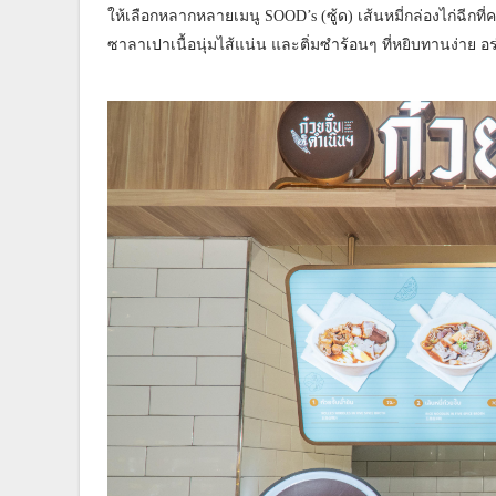
ให้เลือกหลากหลายเมนู SOOD’s (ซู้ด) เส้นหมี่กล่องไก่ฉีก
ซาลาเปาเนื้อนุ่มไส้แน่น และติ่มซำร้อนๆ ที่หยิบทานง่าย อ