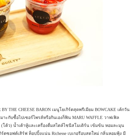
R BY THE CHEESE BARON เมนูโยเกิร์ตสุดพรีเมียม BOWCAKE เค้กวัน
 เหมาะกับซื้อไปเซอร์ไพรส์หรือกินเองก็ฟิน MARU WAFFLE วาฟเฟิล
ต้ว) น้ำเต้าหู้และเครื่องดื่มสไตล์ไชนีสโมเดิร์น เข้มข้น หอมละมุน
ตซอฟต์เสิร์ฟ ท็อปปิ้งแน่น Richesse เบเกอรีอบสดใหม่ กลิ่นหอมฟุ้ง มี