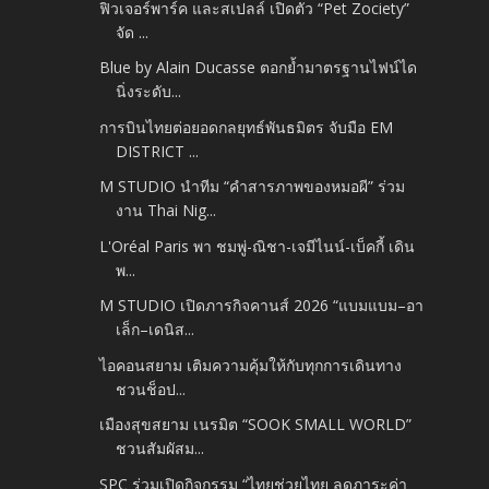
ฟิวเจอร์พาร์ค และสเปลล์ เปิดตัว “Pet Zociety”
จัด ...
Blue by Alain Ducasse ตอกย้ำมาตรฐานไฟน์ได
นิ่งระดับ...
การบินไทยต่อยอดกลยุทธ์พันธมิตร จับมือ EM
DISTRICT ...
M STUDIO นำทีม “คำสารภาพของหมอผี” ร่วม
งาน Thai Nig...
L'Oréal Paris พา ชมพู่-ณิชา-เจมีไนน์-เบ็คกี้ เดิน
พ...
M STUDIO เปิดภารกิจคานส์ 2026 “แบมแบม–อา
เล็ก–เดนิส...
ไอคอนสยาม เติมความคุ้มให้กับทุกการเดินทาง
ชวนช็อป...
เมืองสุขสยาม เนรมิต “SOOK SMALL WORLD”
ชวนสัมผัสม...
SPC ร่วมเปิดกิจกรรม “ไทยช่วยไทย ลดภาระค่า