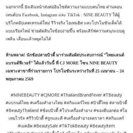
นอกจากนี้ ยังเดินหน้าส่งต่ออินไซต์ความงามแบบคนไทย ผ่านคอน
เทนต์บน Facebook, Instagram และ TikTok : NINE BEAUTY ให้ผู้
บริโภคอัปเดตเทรนด์ใหม่ รีวิวจริง ไอเทมฮิต และโปรโมชันเด็ดได้
แบบเรียลไทม์ ช่วยตัดสินใจช้อปง่ายขึ้น พร้อมเสิร์ฟความสนุกแบบดู
เพลิน เลื่อนแล้วหยุดไม่ได้
ห้ามพลาด! นักช้อปสายบิวตี้ มาร่วมสัมผัสประสบการณ์ “ไทยแลนด์
แบรนด์ฟีเวอร์” ได้แล้ววันนี้ ที่ CJ MORE โซน NINE BEAUTY
เฉพาะสาขาที่ร่วมรายการ โปรโมชันระหว่างวันที่ 25 เมษายน – 24
พฤษภาคม 2569
#NINEBEAUTY #CJMORE #ThailandBrandFever #TBeauty
#แบรนด์ไทย #เครื่องสำอางไทย #สกินแคร์ไทย #บิวตี้ไทย #สายบิวตี้
#BeautyThailand #ช้อปบิวตี้ #โปรเครื่องสำอาง #ของดีบอกต่อ #ไอ
เทมไวรัล #รีวิวบิวตี้ #ถูกและดี #เครื่องสำอางลดราคา #สกินแคร์
#เมคอัพ #BeautySale #TikTokBeauty #BeautyItem