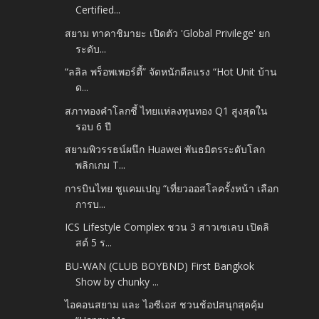
Certified...
สยาม ทาคาชิมายะ เปิดตัว 'Global Privilege' ยก
ระดับ...
“ลลิล พร็อพเพอร์ตี้” จัดหนักดีลแรง “Hot Unit บ้าน
ด...
สภาทองคำโลกชี้ ไทยแห่ลงทุนทอง Q1 สูงสุดใน
รอบ 6 ปี
สยามพิวรรธน์ผนึก Huawei พันธมิตรระดับโลก
พลิกเกม T...
การบินไทย ชูแคมเปญ “เที่ยวออสโลครั้งหน้า เลือก
การบ...
ICS Lifestyle Complex ชวน 3 สาวเซเลบ เปิดลิ
สต์ 5 ร...
BU-WAN (CLUB BOYBND) First Bangkok
Show by chunky ...
ไอคอนสยาม และ ไอซีเอส ชวนช้อปสนุกสุดคุ้ม