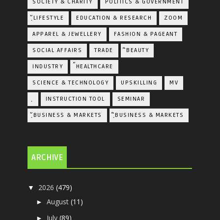
SOCIETY & CHARITY
POLITICS & GOVERNMENT
ฺัLIFESTYLE
EDUCATION & RESEARCH
ZOOM
APPAREL & JEWELLERY
FASHION & PAGEANT
SOCIAL AFFAIRS
TRADE
ิBEAUTY
INDUSTRY
้HEALTHCARE
SCIENCE & TECHNOLOGY
UPSKILLING
MV
ฺ
INSTRUCTION TOOL
SEMINAR
ฺัBUSINESS & MARKETS
ฺิBUSINESS & MARKETS
ARCHIVE
2026
(479)
▼
August
(11)
►
July
(89)
►