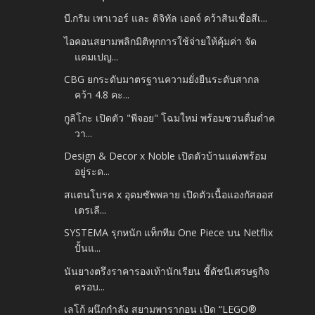
บี.กริม เพาเวอร์ และ ดิจิทัล เอดจ์ คว้าสินเชื่อสีเ...
ไอคอนสยามพลิกมิติทุกการใช้จ่ายให้คุ้มค่า จัด
แคมเปญ...
CBG ยกระดับมาตรฐานความยั่งยืนระดับสากล
คว้า 4.8 คะ...
กูลิโกะ เปิดตัว "พีจอย" โฉมใหม่ พร้อมชวนดื่มด่ำค
วา...
Design & Decor x Noble เปิดตัวบ้านแต่งพร้อม
อยู่ระด...
สแตนโบรค x อุดมซัพพลาย เปิดตัวเนื้อแองกัสออส
เตรเลี...
SYSTEMA รุกหนัก แท็กทีม One Piece บน Netflix
ปั้นแ...
นันยางตรึงราคารองเท้านักเรียน ชี้ดัชนีเศรษฐกิจ
ครอบ...
เลโก้ ผนึกกำลัง สยามพารากอน เปิด “LEGO®