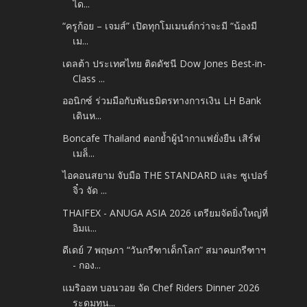
ได...
“ครูก้อย – เจมส์” เปิดทุกโมเมนต์กว่าจะมี “น้องมี
เม...
เดลต้า ประเทศไทย ติดดัชนี Dow Jones Best-in-
Class ...
ออนิกซ์ ร่วมมือกับพันธมิตรทางการเงิน LH Bank
เดินห...
Boncafe Thailand ตอกย้ำผู้นำกาแฟยั่งยืน เสิร์ฟ
เมล็...
ไอคอนสยาม จับมือ THE STANDARD และ ซูเปอร์
จิ๋ว จัด ...
THAIFEX - ANUGA ASIA 2026 เตรียมจัดยิ่งใหญ่ที่
อิมแ...
ดีเดย์ 7 พฤษภา “วันกรีฑาเด็กโลก” สมาคมกรีฑาฯ
- กอง...
แมริออท บอนวอย จัด Chef Riders Dinner 2026
ระดมทุน...