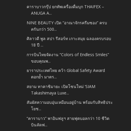
คาราบาวกรุ๊ป ยกทัพเครื่องดื่มบุก THAIFEX –
ANUGA A...
NINE BEAUTY เปิด “อาณาจักรครีมซอง” ครบ
ครันกว่า 500...
ศิลาวดี พูล สปา รีสอร์ท เกาะสมุย ฉลองครบรอบ
18 ปี ...
การบินไทยจัดงาน “Colors of Endless Smiles”
ขอบคุณพ...
ยาราประเทศไทย คว้า Global Safety Award
ตอกย้ำ มาตร...
สยาม ทาคาชิมายะ เปิดโซนใหม่ ‘SIAM
Takashimaya Luxe...
สัมผัสความอบอุ่นเหมือนอยู่บ้าน พร้อมรับสิทธิประ
โยช...
“คาราบาว” พาอินฟลูฯ สายฟุตบอลกว่า 10 ชีวิต
บินลัดฟ...