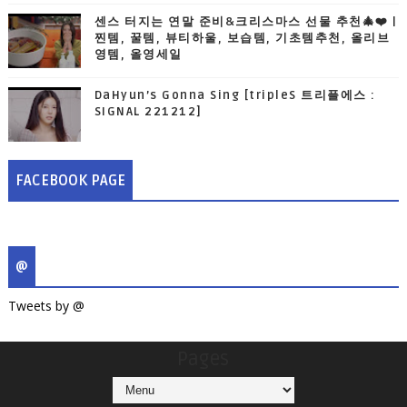
센스 터지는 연말 준비&크리스마스 선물 추천🎄❤️ |
찐템, 꿀템, 뷰티하울, 보습템, 기초템추천, 올리브
영템, 올영세일
DaHyun’s Gonna Sing [tripleS 트리플에스 :
SIGNAL 221212]
FACEBOOK PAGE
@
Tweets by @
Pages