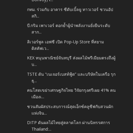
กทม. ร่วมกับ อาคาร ซีดับเบิ้ลยู ทาวเวอร์ ชวนอัป
สกิ...
บี.กริม เพาเวอร์ ตอกย้ำผู้นำพลังงานยั่งยืนระดับ
สาก...
ลิเวอร์พูล เอฟซี เปิด Pop-Up Store ที่สยาม
ดิสคัฟเว...
KEX หนุนพาณิชย์จันทบุรี ส่งผลไม้พรีเมียมตรงถึงผู้
บ...
TSTE ดัน “เนเจอร์เบสท์ฟู้ด” และบริษัทในเครือ รุก
ธุ...
คนโสดเขย่าเศรษฐกิจไทย วิจัยกรุงศรีเผย 41% คน
เมืองเ...
ชวนสัมผัสประสบการณ์สุดเอ็กซ์คลูซีฟกับสวนผัก
แห่งจิน...
DITP ดันผลไม้ไทยสู่ตลาดโลก ผ่านนิทรรศการ
Thailand:...