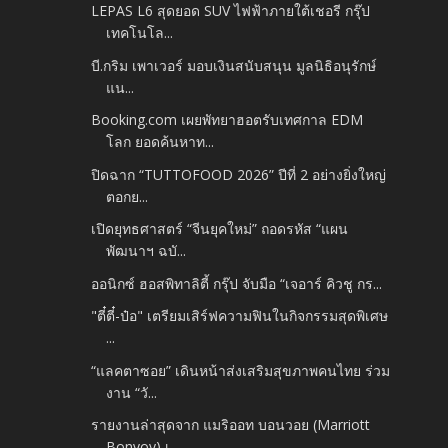
LEPAS L6 สุดยอด SUV ไฟฟ้าภายใต้เชอรี กรุ๊ป
เทคโนโล...
บี.กริม เพาเวอร์ มอบเงินสนับสนุน มูลนิธิอนุรักษ์
แน...
Booking.com เผยพัทยาฮอตรับเทศกาล EDM
โลก ยอดค้นหาท...
ปิดฉาก “TUTTOFOOD 2026” ปีที่ 2 อย่างยิ่งใหญ่
ตอกย...
เปิดยุทธศาสตร์ “จีนยุคใหม่” ถอดรหัส “แผน
พัฒนาฯ ฉบั...
ออนิกซ์ ฮอสพิทาลิตี้ กรุ๊ป จับมือ “เจอาร์ คิวชู กร...
"ตี๋ตี๋-ป๋อ" เตรียมเสิร์ฟความฟินในกิจกรรมสุดพิเศษ
...
“แลคตาซอย” เดินหน้าส่งเสริมสุขภาพคนไทย ร่วม
งาน “วั...
รายงานล่าสุดจาก แมริออท บอนวอย (Marriott
Bonvoy) เ...