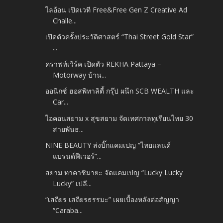
ไลอ้อน เปิดเวที Free&Free Gen Z Creative Ad
Challe...
เปิดตัวครั้งประวัติศาสตร์ “Thai Street Gold Star”
...
คราฟท์เวิร์ค เปิดตัว REKHA Pattaya –
Motorway บ้าน...
ออนิกซ์ ฮอสพิทาลิตี้ กรุ๊ป ผนึก SCB WEALTH และ
Car...
ไอคอนสยาม x สุขสยาม จัดเทศกาลทุเรียนไทย 30
สายพันธ...
NINE BEAUTY ส่งบิ๊กแคมเปญ “ไทยแลนด์
แบรนด์ฟีเวอร์”...
สยาม ทาคาชิมายะ จัดแคมเปญ “Lucky Lucky
Lucky” เปลี...
“เสถียร เสถียรธรรมะ” เผยเบื้องหลังต่อสัญญา
“Caraba...