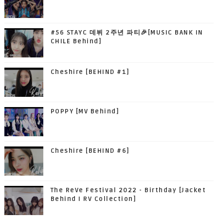
#56 STAYC 데뷔 2주년 파티🎉[MUSIC BANK IN
CHILE Behind]
Cheshire [BEHIND #1]
POPPY [MV Behind]
Cheshire [BEHIND #6]
The ReVe Festival 2022 - Birthday [Jacket
Behind I RV Collection]