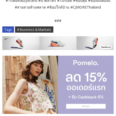
#ThaiBeautyBrand #บิวตี้สโตร์ #โปรเด็ด #ช้อปคุ้ม #ของมันต้องมี
#สายสวยห้ามพลาด #ช้อปใกล้บ้าน #CJMOREThailand
###
Tags
# Business & Markets