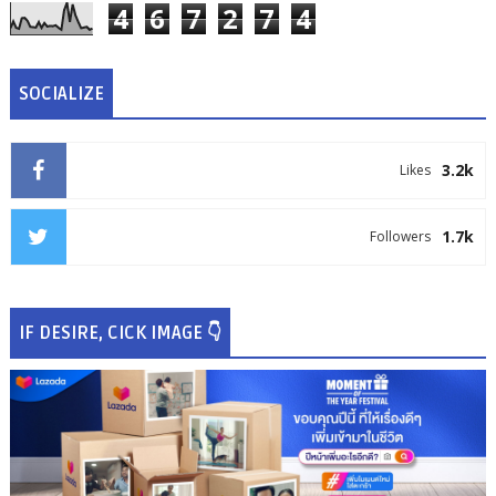
4
6
7
2
7
4
SOCIALIZE
3.2k
Likes
1.7k
Followers
IF DESIRE, CICK IMAGE 👇