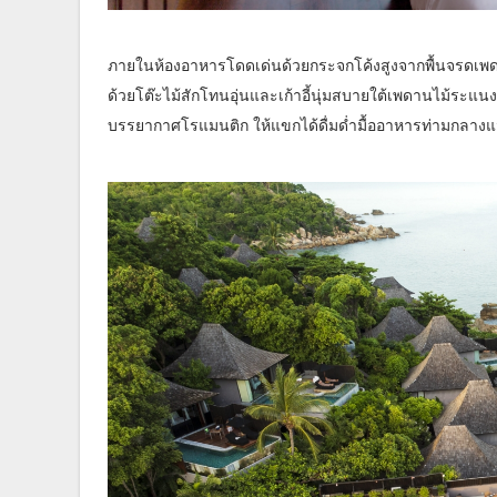
ภายในห้องอาหารโดดเด่นด้วยกระจกโค้งสูงจากพื้นจรดเพดา
ด้วยโต๊ะไม้สักโทนอุ่นและเก้าอี้นุ่มสบายใต้เพดานไม้ระแนง โ
บรรยากาศโรแมนติก ให้แขกได้ดื่มด่ำมื้ออาหารท่ามกลางแม