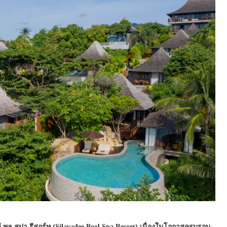
 พูล สปา รีสอร์ท (Silavadee Pool Spa Resort) เนื่องในโอกาสครบรอบ