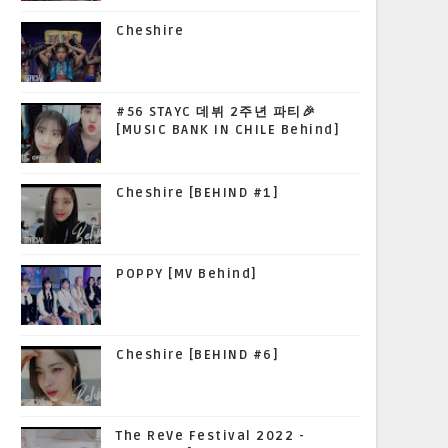
Cheshire
#56 STAYC 데뷔 2주년 파티🎉
[MUSIC BANK IN CHILE Behind]
Cheshire [BEHIND #1]
POPPY [MV Behind]
Cheshire [BEHIND #6]
The ReVe Festival 2022 -