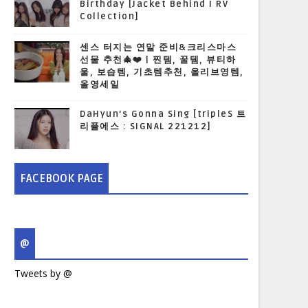
Birthday [Jacket Behind I RV
Collection]
센스 터지는 연말 준비&크리스마스
선물 추천🎄❤️ | 찐템, 꿀템, 뷰티하
울, 보습템, 기초템추천, 올리브영템,
올영세일
DaHyun’s Gonna Sing [tripleS 트
리플에스 : SIGNAL 221212]
FACEBOOK PAGE
@
Tweets by @