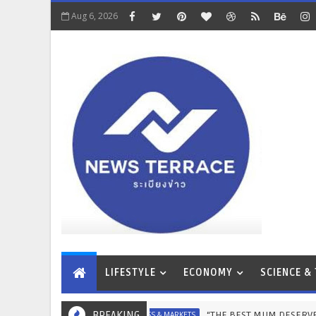
Aug 6, 2026
LIFESTYLE
ECONOMY
SCIENCE &
BREAKING
“THE BEST MUM DESERVES THE BEST” ไอคอนสย
BUSINESS & MARKETS