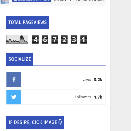
TOTAL PAGEVIEWS
4
6
7
2
3
1
SOCIALIZE
3.2k
Likes
1.7k
Followers
IF DESIRE, CICK IMAGE 👇