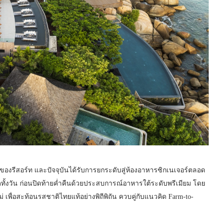
ณ์ของรีสอร์ท และปัจจุบันได้รับการยกระดับสู่ห้องอาหารซิกเนเจอร์ตลอด
้งวัน ก่อนปิดท้ายค่ำคืนด้วยประสบการณ์อาหารใต้ระดับพรีเมียม โดย
่ เพื่อสะท้อนรสชาติไทยแท้อย่างพิถีพิถัน ควบคู่กับแนวคิด Farm-to-