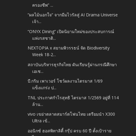
ครองชีพ” ...
“ผลไม้นอกใจ” จากมีมไวรัลสู่ AI Drama Universe
เจ้า...
“ONYX Dining” เปิดนิยามใหม่ของประสบการณ์
แห่งรสชาติ...
NEXTOPIA x สยามพิวรรธน์ จัด Biodiversity
Week 18-2...
สถาบันบริหารธุรกิจไทย ดันเรียนรู้ผ่านกรณีศึกษา
เอเช...
บี.กริม เพาเวอร์ โชว์ผลงานไตรมาส 1/69
แข็งแกร่ง ป...
TNL ประกาศกำไรสุทธิ ไตรมาส 1/2569 อยู่ที่ 114
ล้าน...
vivo เขย่าตลาดสมาร์ตโฟนไทย เตรียมนำ X300
Ultra เข้...
ออนิกซ์ ฮอสพิทาลิตี้ กรุ๊ป ครบ 60 ปี ตั้งเป้าราย