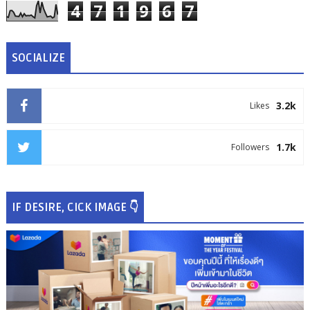
4
7
1
9
6
7
SOCIALIZE
3.2k
Likes
1.7k
Followers
IF DESIRE, CICK IMAGE 👇