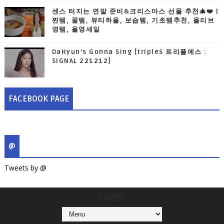
센스 터지는 연말 준비&크리스마스 선물 추천🎄❤️ |
찐템, 꿀템, 뷰티하울, 보습템, 기초템추천, 올리브
영템, 올영세일
DaHyun’s Gonna Sing [tripleS 트리플에스 :
SIGNAL 221212]
FACEBOOK PAGE
@
Tweets by @
Pages