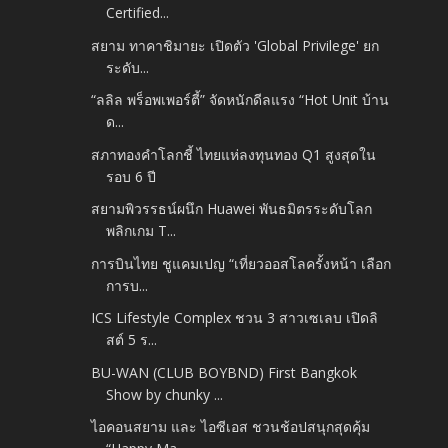
Certified...
สยาม ทาคาชิมายะ เปิดตัว 'Global Privilege' ยก
ระดับ...
“ลลิล พร็อพเพอร์ตี้” จัดหนักดีลแรง “Hot Unit บ้าน
ด...
สภาทองคำโลกชี้ ไทยแห่ลงทุนทอง Q1 สูงสุดใน
รอบ 6 ปี
สยามพิวรรธน์ผนึก Huawei พันธมิตรระดับโลก
พลิกเกม T...
การบินไทย ชูแคมเปญ “เที่ยวออสโลครั้งหน้า เลือก
การบ...
ICS Lifestyle Complex ชวน 3 สาวเซเลบ เปิดลิ
สต์ 5 ร...
BU-WAN (CLUB BOYBND) First Bangkok
Show by chunky ...
ไอคอนสยาม และ ไอซีเอส ชวนช้อปสนุกสุดคุ้ม