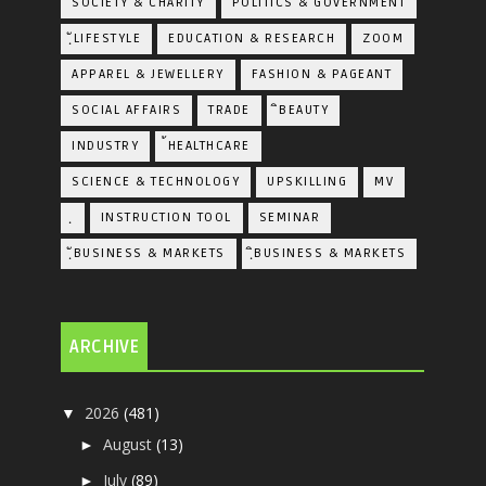
SOCIETY & CHARITY
POLITICS & GOVERNMENT
ฺัLIFESTYLE
EDUCATION & RESEARCH
ZOOM
APPAREL & JEWELLERY
FASHION & PAGEANT
SOCIAL AFFAIRS
TRADE
ิBEAUTY
INDUSTRY
้HEALTHCARE
SCIENCE & TECHNOLOGY
UPSKILLING
MV
ฺ
INSTRUCTION TOOL
SEMINAR
ฺัBUSINESS & MARKETS
ฺิBUSINESS & MARKETS
ARCHIVE
2026
(481)
▼
August
(13)
►
July
(89)
►