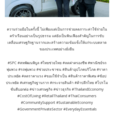
ความร่วมมือในครั้งนี้ ไม่เพียงแต่เป็นการช่วยลดภาระค่าใช้จ่ายใน
ครัวเรือนอย่างเป็นรูปธรรม แต่ยังเป็นฟันเฟืองสำคัญในการขับ
เคลื่อนเศรษฐกิจฐานรากและสร้างความเข้มแข็งให้แก่ระบบตลาด
ของประเทศอย่างยั่งยืน
#SPC #สหพัฒนพิบูล #ไทยช่วยไทย #ลดค่าครองชีพ #พาณิชย์รถ
พุ่มพวง #รถพุ่มพวง #ช่วยประชาชน #สินค้าอุปโภคบริโภค #ราคา
ประหยัด #ลดราคาแรง #ของใช้จำเป็น #สินค้าราคาพิเศษ #ช้อป
ประหยัด #เศรษฐกิจฐานราก #กระจายสินค้า #ค้าปลีกไทย #โปรโม
ชั่นดีบอกต่อ #ข่าวเศรษฐกิจ #ข่าวธุรกิจ #ThailandEconomy
#CostOfLiving #RetailThailand #ThaiConsumers
#CommunitySupport #SustainableEconomy
#GovernmentPrivateSector #EverydayEssentials