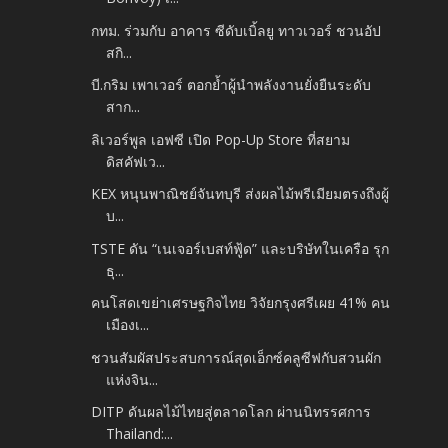
กทม. ร่วมกับ อาคาร ซีดับเบิ้ลยู ทาวเวอร์ ชวนอัป
สกิ...
บี.กริม เพาเวอร์ ตอกย้ำผู้นำพลังงานยั่งยืนระดับ
สาก...
ลิเวอร์พูล เอฟซี เปิด Pop-Up Store ที่สยาม
ดิสคัฟเว...
KEX หนุนพาณิชย์จันทบุรี ส่งผลไม้พรีเมียมตรงถึงผู้
บ...
TSTE ดัน “เนเจอร์เบสท์ฟู้ด” และบริษัทในเครือ รุก
ธุ...
คนโสดเขย่าเศรษฐกิจไทย วิจัยกรุงศรีเผย 41% คน
เมืองเ...
ชวนสัมผัสประสบการณ์สุดเอ็กซ์คลูซีฟกับสวนผัก
แห่งจิน...
DITP ดันผลไม้ไทยสู่ตลาดโลก ผ่านนิทรรศการ
Thailand:...