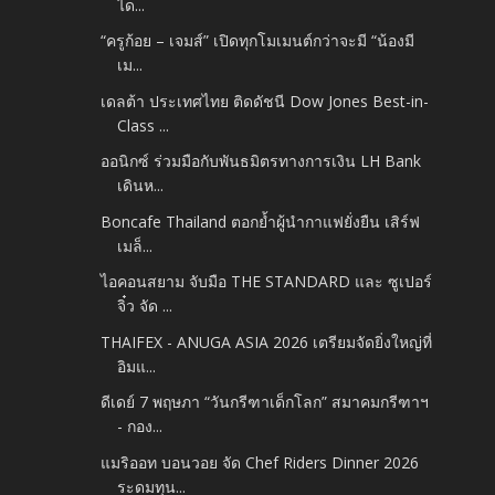
ได...
“ครูก้อย – เจมส์” เปิดทุกโมเมนต์กว่าจะมี “น้องมี
เม...
เดลต้า ประเทศไทย ติดดัชนี Dow Jones Best-in-
Class ...
ออนิกซ์ ร่วมมือกับพันธมิตรทางการเงิน LH Bank
เดินห...
Boncafe Thailand ตอกย้ำผู้นำกาแฟยั่งยืน เสิร์ฟ
เมล็...
ไอคอนสยาม จับมือ THE STANDARD และ ซูเปอร์
จิ๋ว จัด ...
THAIFEX - ANUGA ASIA 2026 เตรียมจัดยิ่งใหญ่ที่
อิมแ...
ดีเดย์ 7 พฤษภา “วันกรีฑาเด็กโลก” สมาคมกรีฑาฯ
- กอง...
แมริออท บอนวอย จัด Chef Riders Dinner 2026
ระดมทุน...