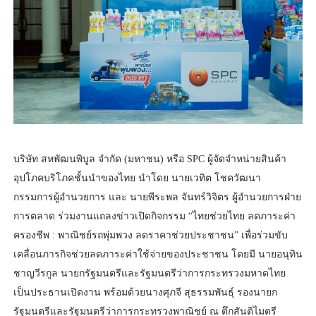
บริษัท สหพัฒนพิบูล จำกัด (มหาชน) หรือ SPC ผู้จัดจำหน่ายสินค้า
อุปโภคบริโภคชั้นนำของไทย นำโดย นายเวทิต โชควัฒนา
กรรมการผู้อำนวยการ และ นายพีระพล จันทร์วิจิตร ผู้อำนวยการฝ่าย
การตลาด ร่วมงานแถลงข่าวเปิดกิจกรรม “ไทยช่วยไทย ลดภาระค่า
ครองชีพ : พาณิชย์รถพุ่มพวง ลดราคาช่วยประชาชน” เพื่อร่วมขับ
เคลื่อนภารกิจช่วยลดภาระค่าใช้จ่ายของประชาชน โดยมี นายอนุทิน
ชาญวีรกูล นายกรัฐมนตรีและรัฐมนตรีว่าการกระทรวงมหาดไทย
เป็นประธานเปิดงาน พร้อมด้วยนางศุภจี สุธรรมพันธุ์ รองนายก
รัฐมนตรีและรัฐมนตรีว่าการกระทรวงพาณิชย์ ณ ตึกสันติไมตรี