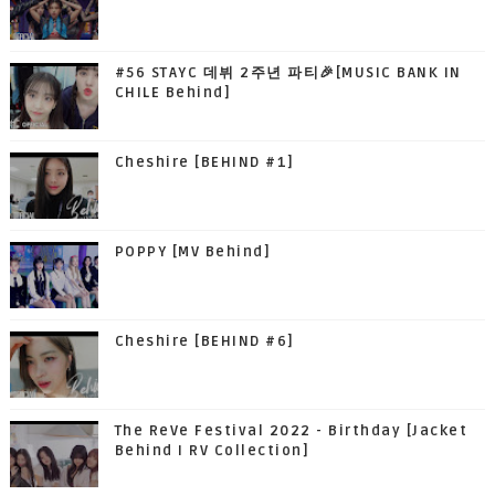
#56 STAYC 데뷔 2주년 파티🎉[MUSIC BANK IN
CHILE Behind]
Cheshire [BEHIND #1]
POPPY [MV Behind]
Cheshire [BEHIND #6]
The ReVe Festival 2022 - Birthday [Jacket
Behind I RV Collection]