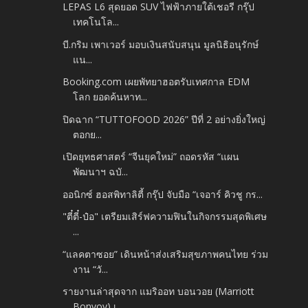
LEPAS L6 สุดยอด SUV ไฟฟ้าภายใต้เชอรี กรุ๊ป
เทคโนโล...
บี.กริม เพาเวอร์ มอบเงินสนับสนุน มูลนิธิอนุรักษ์
แน...
Booking.com เผยพัทยาฮอตรับเทศกาล EDM
โลก ยอดค้นหาท...
ปิดฉาก “TUTTOFOOD 2026” ปีที่ 2 อย่างยิ่งใหญ่
ตอกย...
เปิดยุทธศาสตร์ “จีนยุคใหม่” ถอดรหัส “แผน
พัฒนาฯ ฉบั...
ออนิกซ์ ฮอสพิทาลิตี้ กรุ๊ป จับมือ “เจอาร์ คิวชู กร...
"ตี๋ตี๋-ป๋อ" เตรียมเสิร์ฟความฟินในกิจกรรมสุดพิเศษ
...
“แลคตาซอย” เดินหน้าส่งเสริมสุขภาพคนไทย ร่วม
งาน “วั...
รายงานล่าสุดจาก แมริออท บอนวอย (Marriott
Bonvoy) เ...