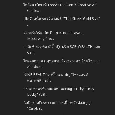
ไลอ้อน เปิดเวที Free&Free Gen Z Creative Ad
Challe...
เปิดตัวครั้งประวัติศาสตร์ “Thai Street Gold Star”
...
คราฟท์เวิร์ค เปิดตัว REKHA Pattaya –
Motorway บ้าน...
ออนิกซ์ ฮอสพิทาลิตี้ กรุ๊ป ผนึก SCB WEALTH และ
Car...
ไอคอนสยาม x สุขสยาม จัดเทศกาลทุเรียนไทย 30
สายพันธ...
NINE BEAUTY ส่งบิ๊กแคมเปญ “ไทยแลนด์
แบรนด์ฟีเวอร์”...
สยาม ทาคาชิมายะ จัดแคมเปญ “Lucky Lucky
Lucky” เปลี...
“เสถียร เสถียรธรรมะ” เผยเบื้องหลังต่อสัญญา
“Caraba...