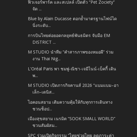
ฟิวเจอร์พาร์ค และสเปลล์ เปิดตัว “Pet Zociety”
จัด ...
Blue by Alain Ducasse ตอกย้ำมาตรฐานไฟน์ได
นิ่งระดับ...
การบินไทยต่อยอดกลยุทธ์พันธมิตร จับมือ EM
DISTRICT ...
M STUDIO นำทีม “คำสารภาพของหมอผี” ร่วม
งาน Thai Nig...
L'Oréal Paris พา ชมพู่-ณิชา-เจมีไนน์-เบ็คกี้ เดิน
พ...
M STUDIO เปิดภารกิจคานส์ 2026 “แบมแบม–อา
เล็ก–เดนิส...
ไอคอนสยาม เติมความคุ้มให้กับทุกการเดินทาง
ชวนช็อป...
เมืองสุขสยาม เนรมิต “SOOK SMALL WORLD”
ชวนสัมผัสม...
SPC ร่วมเปิดกิจกรรม “ไทยช่วยไทย ลดภาระค่า