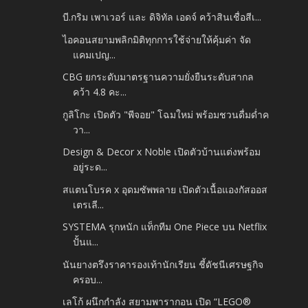
บี.กริม เพาเวอร์ และ ดิจิทัล เอดจ์ คว้าสินเชื่อสีเ...
ไอคอนสยามพลิกมิติทุกการใช้จ่ายให้คุ้มค่า จัด
แคมเปญ...
CBG ยกระดับมาตรฐานความยั่งยืนระดับสากล
คว้า 4.8 คะ...
กูลิโกะ เปิดตัว "พีจอย" โฉมใหม่ พร้อมชวนดื่มด่ำค
วา...
Design & Decor x Noble เปิดตัวบ้านแต่งพร้อม
อยู่ระด...
สแตนโบรค x อุดมซัพพลาย เปิดตัวเนื้อแองกัสออส
เตรเลี...
SYSTEMA รุกหนัก แท็กทีม One Piece บน Netflix
ปั้นแ...
นันยางตรึงราคารองเท้านักเรียน ชี้ดัชนีเศรษฐกิจ
ครอบ...
เลโก้ ผนึกกำลัง สยามพารากอน เปิด “LEGO®