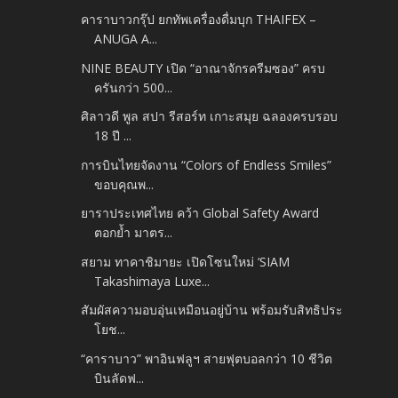
คาราบาวกรุ๊ป ยกทัพเครื่องดื่มบุก THAIFEX –
ANUGA A...
NINE BEAUTY เปิด “อาณาจักรครีมซอง” ครบ
ครันกว่า 500...
ศิลาวดี พูล สปา รีสอร์ท เกาะสมุย ฉลองครบรอบ
18 ปี ...
การบินไทยจัดงาน “Colors of Endless Smiles”
ขอบคุณพ...
ยาราประเทศไทย คว้า Global Safety Award
ตอกย้ำ มาตร...
สยาม ทาคาชิมายะ เปิดโซนใหม่ ‘SIAM
Takashimaya Luxe...
สัมผัสความอบอุ่นเหมือนอยู่บ้าน พร้อมรับสิทธิประ
โยช...
“คาราบาว” พาอินฟลูฯ สายฟุตบอลกว่า 10 ชีวิต
บินลัดฟ...