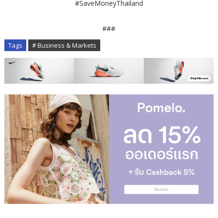
#SaveMoneyThailand
###
Tags
# Business & Markets