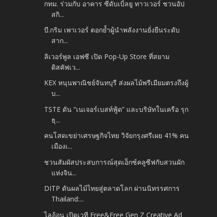
กทม. ร่วมกับ อาคาร ซีดับเบิ้ลยู ทาวเวอร์ ชวนอัป
สกิ...
บี.กริม เพาเวอร์ ตอกย้ำผู้นำพลังงานยั่งยืนระดับ
สาก...
ลิเวอร์พูล เอฟซี เปิด Pop-Up Store ที่สยาม
ดิสคัฟเว...
KEX หนุนพาณิชย์จันทบุรี ส่งผลไม้พรีเมียมตรงถึงผู้
บ...
TSTE ดัน “เนเจอร์เบสท์ฟู้ด” และบริษัทในเครือ รุก
ธุ...
คนโสดเขย่าเศรษฐกิจไทย วิจัยกรุงศรีเผย 41% คน
เมืองเ...
ชวนสัมผัสประสบการณ์สุดเอ็กซ์คลูซีฟกับสวนผัก
แห่งจิน...
DITP ดันผลไม้ไทยสู่ตลาดโลก ผ่านนิทรรศการ
Thailand:...
ไลอ้อน เปิดเวที Free&Free Gen Z Creative Ad