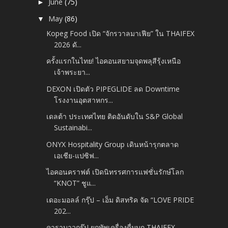
June
(75)
►
May
(86)
▼
Kopeg Food เปิด “จักรวาลมาเฟีย” ใน THAIFEX
2026 ดั...
ครั้งแรกในไทย! ไอคอนสยามจุดพลุสีรุ้งเหนือ
เจ้าพระยา...
DEXON เปิดตัว PIPEGLIDE ลด Downtime
โรงงานอุตสาหกร...
เดลต้า ประเทศไทย ติดอันดับใน S&P Global
Sustainabi...
ONYX Hospitality Group เดินหน้ารุกตลาด
เอเชีย-แปซิฟ...
ไอคอนคราฟต์ เปิดนิทรรศการแฟชั่นรักษ์โลก
“KNOT” ชูแ...
เดอะมอลล์ กรุ๊ป – เอ็ม ดิสทริค จัด “LOVE PRIDE
202...
คาราบาวกรุ๊ป ยกทัพเครื่องดื่มบุก THAIFEX –