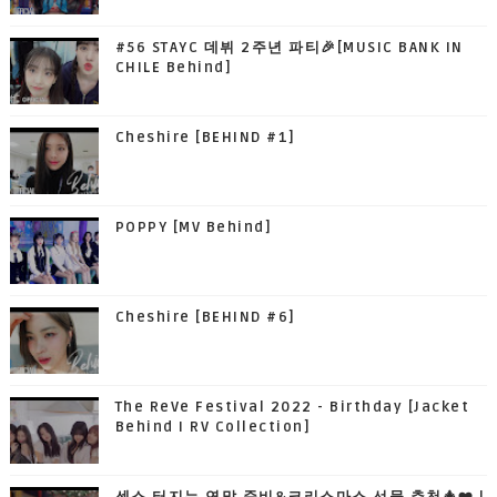
#56 STAYC 데뷔 2주년 파티🎉[MUSIC BANK IN
CHILE Behind]
Cheshire [BEHIND #1]
POPPY [MV Behind]
Cheshire [BEHIND #6]
The ReVe Festival 2022 - Birthday [Jacket
Behind I RV Collection]