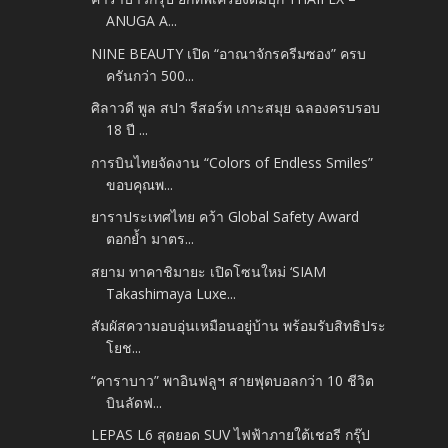
ANUGA A...
NINE BEAUTY เปิด “อาณาจักรครีมซอง” ครบ
ครันกว่า 500...
ศิลาวดี พูล สปา รีสอร์ท เกาะสมุย ฉลองครบรอบ
18 ปี ...
การบินไทยจัดงาน “Colors of Endless Smiles”
ขอบคุณพ...
ยาราประเทศไทย คว้า Global Safety Award
ตอกย้ำ มาตร...
สยาม ทาคาชิมายะ เปิดโซนใหม่ ‘SIAM
Takashimaya Luxe...
สัมผัสความอบอุ่นเหมือนอยู่บ้าน พร้อมรับสิทธิประ
โยช...
“คาราบาว” พาอินฟลูฯ สายฟุตบอลกว่า 10 ชีวิต
บินลัดฟ...
LEPAS L6 สุดยอด SUV ไฟฟ้าภายใต้เชอรี กรุ๊ป