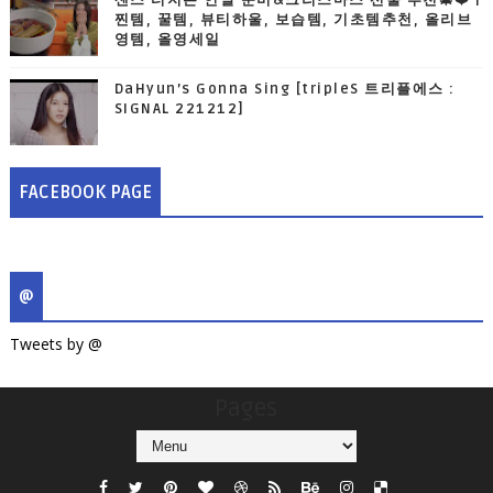
센스 터지는 연말 준비&크리스마스 선물 추천🎄❤️ |
찐템, 꿀템, 뷰티하울, 보습템, 기초템추천, 올리브
영템, 올영세일
DaHyun’s Gonna Sing [tripleS 트리플에스 :
SIGNAL 221212]
FACEBOOK PAGE
@
Tweets by @
Pages