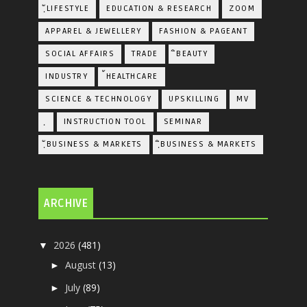
ฺัLIFESTYLE
EDUCATION & RESEARCH
ZOOM
APPAREL & JEWELLERY
FASHION & PAGEANT
SOCIAL AFFAIRS
TRADE
ิBEAUTY
INDUSTRY
้HEALTHCARE
SCIENCE & TECHNOLOGY
UPSKILLING
MV
ฺ
INSTRUCTION TOOL
SEMINAR
ฺัBUSINESS & MARKETS
ฺิBUSINESS & MARKETS
ARCHIVE
2026
(481)
▼
August
(13)
►
July
(89)
►