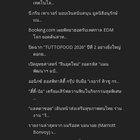
เทคโนโล...
บี.กริม เพาเวอร์ มอบเงินสนับสนุน มูลนิธิอนุรักษ์
แน...
Booking.com เผยพัทยาฮอตรับเทศกาล EDM
โลก ยอดค้นหาท...
ปิดฉาก “TUTTOFOOD 2026” ปีที่ 2 อย่างยิ่งใหญ่
ตอกย...
เปิดยุทธศาสตร์ “จีนยุคใหม่” ถอดรหัส “แผน
พัฒนาฯ ฉบั...
ออนิกซ์ ฮอสพิทาลิตี้ กรุ๊ป จับมือ “เจอาร์ คิวชู กร...
"ตี๋ตี๋-ป๋อ" เตรียมเสิร์ฟความฟินในกิจกรรมสุดพิเศษ
...
“แลคตาซอย” เดินหน้าส่งเสริมสุขภาพคนไทย ร่วม
งาน “วั...
รายงานล่าสุดจาก แมริออท บอนวอย (Marriott
Bonvoy) เ...