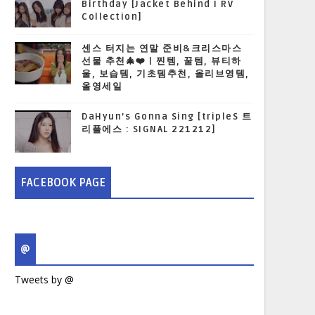
Birthday [Jacket Behind I RV
Collection]
센스 터지는 연말 준비&크리스마스
선물 추천🎄❤️ | 찐템, 꿀템, 뷰티하
울, 보습템, 기초템추천, 올리브영템,
올영세일
DaHyun’s Gonna Sing [tripleS 트
리플에스 : SIGNAL 221212]
FACEBOOK PAGE
@
Tweets by @