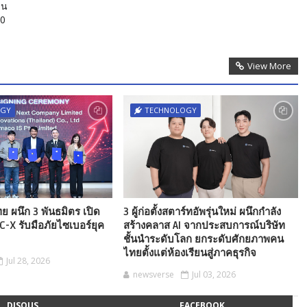
าน
60
View More
OGY
TECHNOLOGY
ย ผนึก 3 พันธมิตร เปิด
3 ผู้ก่อตั้งสตาร์ทอัพรุ่นใหม่ ผนึกกำลัง
C-X รับมือภัยไซเบอร์ยุค
สร้างคลาส AI จากประสบการณ์บริษัท
ชั้นนำระดับโลก ยกระดับศักยภาพคน
ไทยตั้งแต่ห้องเรียนสู่ภาคธุรกิจ
Jul 28, 2026
newsverse
Jul 03, 2026
DISQUS
FACEBOOK