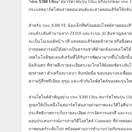
‘vivo X300 Ultra’
สมาร์ตโฟนรุ่น Ultra ครั้งแรกของ vivo
กระแสสมาร์ตโฟนสายคอนเทนต์และสายคอนเสิร์ตให้กลับมาค
สำหรับ vivo X300 FE น้องเล็กที่พร้อมตอบโจทย์สายคอนเ
เลนส์ระดับตำนานจาก ZEISS และระบบ AI อันชาญฉลาดที่ช
จะเป็นโมเมนต์หน้าเวที แสงคอนเสิร์ตสุดท้าทาย หรือช็อตเ
ถ่ายทอดอารมณ์ได้อย่างเป็นธรรมชาติด้วยกล้องเทเลโฟโต้ 
เทคโนโลยีชุดเลนส์เสริมที่ได้รับการพัฒนามากขึ้นไปอีกขั้น
มิลลิเมตร ที่ช่วยดึงรายละเอียดระยะไกลให้ยังคมชัดระดับโ
ทุกสายตา ตัวเครื่องบางเบา จับถนัดมือ ขอบจอบางลงเพื่อมอ
ความรู้สึกพรีเมียม สุขุม และเข้ากับไลฟ์สไตล์ของคนรุ่นใหม
ส่วนไฮไลต์สำคัญอย่าง vivo X300 Ultra สมาร์ตโฟนรุ่น Ul
ถูกยกให้เป็นหนึ่งในสมาร์ตโฟนสายถ่ายภาพและวิดีโอที่น่าจั
ประสิทธิภาพการเก็บรายละเอียด การจัดการแสงสี และระบบก
มอบประสบการณ์การถ่ายวิดีโอสไตล์ Cinematic ที่ถ่ายทอด
ภาพยนตร์ระดับโปร พร้อมผสานการทำงานร่วมกันของเลนส์ 