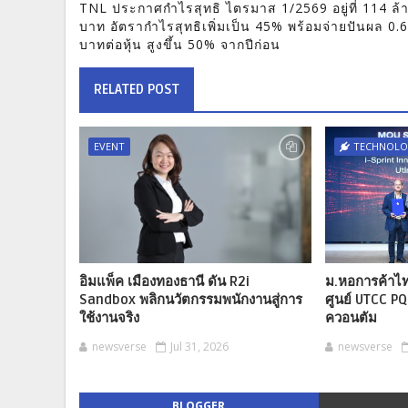
TNL ประกาศกำไรสุทธิ ไตรมาส 1/2569 อยู่ที่ 114 ล้
บาท อัตรากำไรสุทธิเพิ่มเป็น 45% พร้อมจ่ายปันผล 0.
บาทต่อหุ้น สูงขึ้น 50% จากปีก่อน
RELATED POST
EVENT
TECHNOL
อิมแพ็ค เมืองทองธานี ดัน R2i
ม.หอการค้าไท
Sandbox พลิกนวัตกรรมพนักงานสู่การ
ศูนย์ UTCC PQ
ใช้งานจริง
ควอนตัม
newsverse
Jul 31, 2026
newsverse
BLOGGER