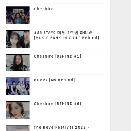
Cheshire
#56 STAYC 데뷔 2주년 파티🎉
[MUSIC BANK IN CHILE Behind]
Cheshire [BEHIND #1]
POPPY [MV Behind]
Cheshire [BEHIND #6]
The ReVe Festival 2022 -