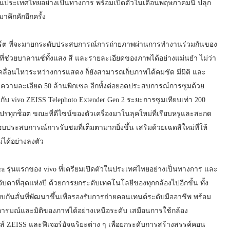
 ในประเทศไทยอย่างเป็นทางการ พร้อมเปิดตัวในเดือนพฤษภาคมนี้ ปลุก
ึกคักอีกครั้ง
สิร์ต ที่จะมายกระดับประสบการณ์การถ่ายภาพผ่านการทำงานร่วมกันของ
่วยบาลานซ์ทั้งแสง สี และรายละเอียดของภาพได้อย่างแม่นยำ ไม่ว่า
คลื่อนไหวระหว่างการแสดง ก็ยังสามารถเก็บภาพได้คมชัด มีมิติ และ
ความละเอียด 50 ล้านพิกเซล อีกทั้งต่อยอดประสบการณ์การซูมด้วย
กับ vivo ZEISS Telephoto Extender Gen 2 ระยะการซูมเทียบเท่า 200
ปรทุกช็อต ขณะที่ดีไซน์ของตัวเครื่องมาในลุคใหม่ที่เรียบหรูและสะกด
บประสบการณ์การรับชมที่เต็มตามากยิ่งขึ้น เสริมด้วยเฉดสีใหม่ที่ให้
่ได้อย่างลงตัว
tra รุ่นแรกของ vivo ที่เตรียมเปิดตัวในประเทศไทยอย่างเป็นทางการ และ
บตาที่สุดแห่งปี ด้วยการยกระดับเทคโนโลยีของทุกกล้องไปอีกขั้น ทั้ง
ันสั่นที่พัฒนาขึ้นเพื่อรองรับการถ่ายคอนเทนต์ระดับมืออาชีพ พร้อม
อารมณ์และมิติของภาพได้อย่างเหนือระดับ เสมือนการใช้กล้อง
ZEISS และฟีเจอร์อัจฉริยะต่าง ๆ เพื่อยกระดับการสร้างสรรค์คอน