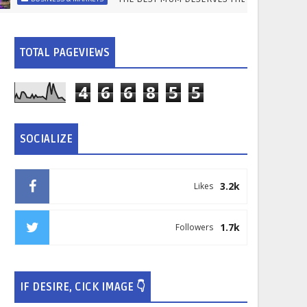
TOTAL PAGEVIEWS
4
6
6
8
5
5
SOCIALIZE
3.2k
Likes
1.7k
Followers
IF DESIRE, CICK IMAGE 👇