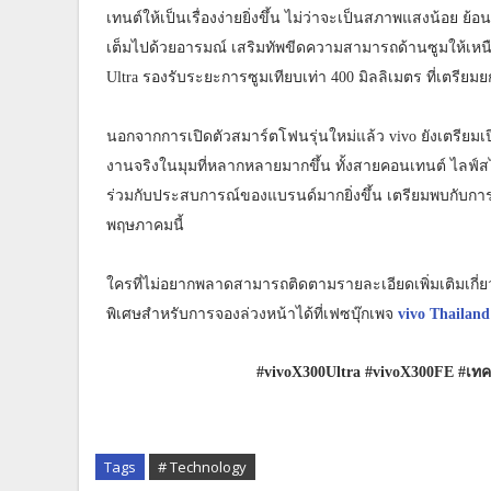
เทนต์ให้เป็นเรื่องง่ายยิ่งขึ้น ไม่ว่าจะเป็นสภาพแสงน้อย 
เต็มไปด้วยอารมณ์ เสริมทัพขีดความสามารถด้านซูมให้เหนือชั
Ultra รองรับระยะการซูมเทียบเท่า 400 มิลลิเมตร ที่เตรี
นอกจากการเปิดตัวสมาร์ตโฟนรุ่นใหม่แล้ว vivo ยังเตรียมเปิ
งานจริงในมุมที่หลากหลายมากขึ้น ทั้งสายคอนเทนต์ ไลฟ์สไ
ร่วมกับประสบการณ์ของแบรนด์มากยิ่งขึ้น เตรียมพบกับการ
พฤษภาคมนี้
ใครที่ไม่อยากพลาดสามารถติดตามรายละเอียดเพิ่มเติมเกี่
พิเศษสำหรับการจองล่วงหน้าได้ที่เฟซบุ๊กเพจ
vivo Thailand
#vivoX300Ultra #vivoX300FE #เทค
Tags
# Technology