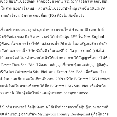
ับช่วงเดียวกันของปีก่อน จากปัจจัยข้างต้น รวมถึงกำไรอัตราแลกเปลี่ยน
าม ในส่วนของกำไรสุทธิ – ส่วนที่เป็นของบริษัทใหญ่ เพิ่มขึ้น 10.2% คิด
ลกำไรจากอัตราแลกเปลี่ยน (FX) ที่ยังไม่เกิดขึ้นจริง
เชื่อมเข้าระบบของลูกค้าอุตสาหกรรมรายใหม่ จำนวน 18 เมกะวัตต์
ิษัทย่อยของ บี.กริม เพาเวอร์ ได้เข้าถือหุ้น 25% ใน New England
็นผู้พัฒนาโครงการโรงไฟฟ้าพลังงานน้ำ 26 แห่ง ในสหรัฐอเมริกา กำลัง
์ นอกจากนี้ บริษัท ซีเอ็มที เอ็นเนอร์ยี่ จำกัด (การร่วมค้า) ยังได้
เมกะวัตต์ โดยจำหน่ายไฟฟ้าให้แก่ กฟผ. ภายใต้สัญญาซื้อขายไฟฟ้า
m Power Tiara Sdn. Bhd. ได้ลงนามสัญญาซื้อขายหุ้นและสัญญาผู้ถือหุ้น
บริษัท Jati Cakerawala Sdn. Bhd. และ Eentier Sdn. Bhd. เพื่อพัฒนาโรง
ัตต์ ในมาเลเซีย และในเดือนมีนาคม 2569 บริษัท B.Grimm LNG Limited
ษัทย่อยแห่งใหม่ในมาเลเซียภายใต้ชื่อ B.Grimm LNG Sdn. Bhd. เพื่อดำเนิน
รรมชาติ ให้แก่ผู้ผลิตไฟฟ้าและผู้ประกอบการอุตสาหกรรม
ี.กริม เพาเวอร์ ถือหุ้นทั้งหมด ได้เข้าทำรายการซื้อหุ้นกู้แปลงสภาพที่
 ล้านวอน) จากบริษัท Myungwoon Industry Development ผู้ถือหุ้นราย