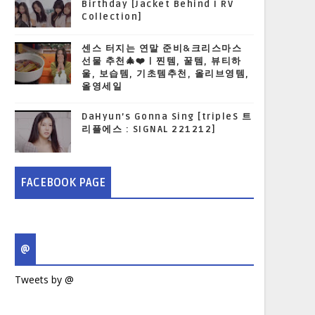
Birthday [Jacket Behind I RV
Collection]
센스 터지는 연말 준비&크리스마스
선물 추천🎄❤️ | 찐템, 꿀템, 뷰티하
울, 보습템, 기초템추천, 올리브영템,
올영세일
DaHyun’s Gonna Sing [tripleS 트
리플에스 : SIGNAL 221212]
FACEBOOK PAGE
@
Tweets by @