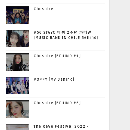
Cheshire
#56 STAYC 데뷔 2주년 파티🎉
[MUSIC BANK IN CHILE Behind]
Cheshire [BEHIND #1]
POPPY [MV Behind]
Cheshire [BEHIND #6]
The ReVe Festival 2022 -