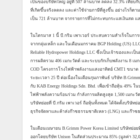
เป็นของบริษัทใหญ่ อยู่ที่ 507 ล้านบาท ลดลง 32.3% เทียบก
ที่เกิดขึ้นจริงลดลง และค่าใช้จ่ายภาษีที่สูงขึ้น อย่างไรก็ต
เป็น 721 ล้านบาท จากรายการที่ไม่กระทบกระแสเงินสด และผ
ในไตรมาส 1 นี้ บี.กริม เพาเวอร์ ประสบความสำเร็จในการ
จากกลุ่มเหล็ก และในเดือนมกราคม BGP Holding (US) LLC บร
Reliable Hydropower Holdings LLC ซึ่งเป็นเจ้าของและเป
การผลิตรวม 406 เมกะวัตต์ และระบบกักเก็บพลังงาน 8 เมกะวัตต
COD โครงการโรงไฟฟ้าพลังงานแสงอาทิตย์ CMT1 ขนาด 10 
ระยะเวลา 25 ปี ต่อเนื่องในเดือนกุมภาพันธ์ บริษัท B.Grim
กับ KAB Energy Holdings Sdn. Bhd. เพื่อเข้าถือหุ้น 49% ใน
ไฟฟ้าพลังความร้อนร่วม กำลังการผลิตสูงสุด 1,500 เมกะว
บริษัทย่อยที่ บี.กริม เพาเวอร์ ถือหุ้นทั้งหมด ได้จัดตั้งบริ
ธุรกิจจัดหาและค้าส่งก๊าซธรรมชาติเหลว (LNG) และก๊าซธ
ในเดือนเมษายน B.Grimm Power Korea Limited บริษัทย่อยที่ บ
ออกโดยบริษัท Unison ในสัดส่วนประมาณ 85% (มูลค่า 32,000