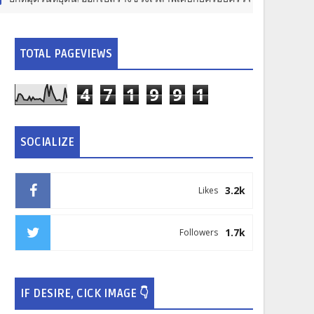
TOTAL PAGEVIEWS
4
7
1
9
9
1
SOCIALIZE
3.2k
Likes
1.7k
Followers
IF DESIRE, CICK IMAGE 👇