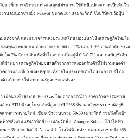
วียน เพิ่มความยืดหยุ่นทางกลยุทธ์ผ่านการใช้สิทธิแปลงสภาพเป็นหุ้นใน
ลมนอกชายฝั่ง Nakwol ขนาด 364.8 เมกะวัตต์ ซึ่งบริษัทฯ ถือหุ้น
มแห่งชาติ และธนาคารแห่งประเทศไทย มองแนวโน้มเศรษฐกิจไทยใน
ะการลงทุนภาคเอกชน คาดว่าจะขยายตัว 2.1% และ 1.9% ตามลำดับ ขณะ
บโต 2% อัตราเงินเฟ้อทั่วไปคาดเฉลี่ยอยู่ที่ 0.3-0.7% และดุลบัญชีเดิน
ที่ผ่านมา เศรษฐกิจไทยขยายตัวจากการส่งออกสินค้าที่ไม่รวมทองคำ
าคการท่องเที่ยว ขณะที่อุปสงค์ภายในประเทศเติบโตผ่านการบริโภค
 แม้ว่าการใช้จ่ายภาครัฐจะชะลอตัวลง
ำ เพื่อนำเข้าสู่ระบบ Pool Gas โดยคาดการณ์ว่า ราคาก๊าซธรรมชาติ
ล้าน BTU ซึ่งอยู่ในระดับที่สูงกว่าปี 2568 ที่ราคาก๊าซธรรมชาติอยู่ที่
าอุตสาหกรรมรายใหม่ เชื่อมเข้าระบบรวม 50-60 เมกะวัตต์ รวมถึงตั้งเป้า
งไฟฟ้าพลังงานแสงอาทิตย์ 80 เมกะวัตต์ 2. Zhongce Rubber: โรงไฟฟ้า
ยอง 35 เมกะวัตต์ 3. Nakwol 1: โรงไฟฟ้าพลังงานลมนอกชายฝั่ง 365