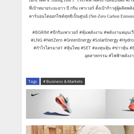
เมกะวัตต์ 4. Huong Hoa 1: โรงไฟฟ้าพลังงานลมบนฝั่ง 48 
ที่เป้าหมายระยะยาว บี.กริม เพาเวอร์ ตั้งเป้าก้าวสู่ผู้ผล
คาร์บอนไดออกไซด์สุทธิเป็นศูนย์ (Net-Zero Carbon Emission
#BGRIM #บีกริมเพาเวอร์ #หุ้นพลังงาน #พลังงานหมุน
#LNG #NetZero #GreenEnergy #SolarEnergy #Hydro
#กำไรไตรมาส1 #หุ้นไทย #SET #ลงทุนหุ้น #ข่าวหุ้น 
อุตสาหกรรม #ไฟฟ้าพลังงา
Tags
# Business & Markets