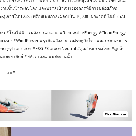
เมกะวัตต์ และโครงการอื่นๆ รวมกำลังการผลิตสูงสุด 30 เมกะวัตต์ ขณะ
ิตพลังงานชั้นนำระดับโลก และบรรลุเป้าหมายองค์กรที่มีการปล่อยก๊าซ
s) ภายในปี 2593 พร้อมเพิ่มกำลังผลิตเป็น 10,000 เมกะวัตต์ ในปี 2573
เวียน #โรงไฟฟ้า #พลังงานสะอาด #RenewableEnergy #CleanEnergy
power #WindPower #ธุรกิจพลังงาน #เศรษฐกิจไทย #ผลประกอบการ
#EnergyTransition #ESG #CarbonNeutral #อุตสาหกรรมไทย #ลูกค้า
นแสงอาทิตย์ #พลังงานลม #พลังงานน้ำ
###