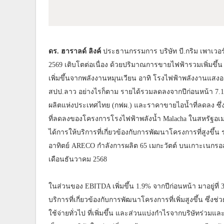
ดร. ฮาราลด์ ลิงค์
ประธานกรรมการ บริษัท บี.กริม เพาเวอร
2569 เติบโตต่อเนื่อง ด้วยปริมาณการขายไฟฟ้ารวมเพิ่มขึ้น 
เพิ่มขึ้นจากพลังงานหมุนเวียน อาทิ โรงไฟฟ้าพลังงานแส
สปป.ลาว อย่างไรก็ตาม รายได้รวมลดลงจากปีก่อนหน้า 7.1%
ผลิตแห่งประเทศไทย (กฟผ.) และราคาขายไอน้ำที่ลดลง ซึ
ที่ลดลงของโครงการโรงไฟฟ้าพลังน้ำ Malacha ในสหรัฐอเมร
ได้การให้บริการที่เกี่ยวข้องกับการพัฒนาโครงการที่สูงขึ้
อาทิตย์ ARECO กำลังการผลิต 65 เมกะวัตต์ บนเกาะเนกรอส ป
เดือนธันวาคม 2568
ในส่วนของ EBITDA เพิ่มขึ้น 1.9% จากปีก่อนหน้า มาอยู่ท
บริการที่เกี่ยวข้องกับการพัฒนาโครงการที่เพิ่มสูงขึ้น ซึ
ใช้จ่ายทั่วไป ที่เพิ่มขึ้น และส่วนแบ่งกำไรจากบริษัทร่วม