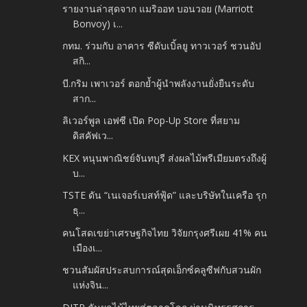
รายงานล่าสุดจาก แมริออท บอนวอย (Marriott
Bonvoy) เ...
กทม. ร่วมกับ อาคาร ซีดับเบิ้ลยู ทาวเวอร์ ชวนอัป
สกิ...
บี.กริม เพาเวอร์ ตอกย้ำผู้นำพลังงานยั่งยืนระดับ
สาก...
ลิเวอร์พูล เอฟซี เปิด Pop-Up Store ที่สยาม
ดิสคัฟเว...
KEX หนุนพาณิชย์จันทบุรี ส่งผลไม้พรีเมียมตรงถึงผู้
บ...
TSTE ดัน “เนเจอร์เบสท์ฟู้ด” และบริษัทในเครือ รุก
ธุ...
คนโสดเขย่าเศรษฐกิจไทย วิจัยกรุงศรีเผย 41% คน
เมืองเ...
ชวนสัมผัสประสบการณ์สุดเอ็กซ์คลูซีฟกับสวนผัก
แห่งจิน...