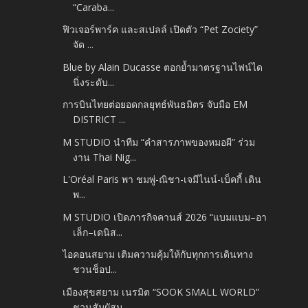
“Caraba...
ฟิวเจอร์พาร์ค และสเปลล์ เปิดตัว “Pet Zociety”
จัด ...
Blue by Alain Ducasse ตอกย้ำมาตรฐานไฟน์ได
นิ่งระดับ...
การบินไทยต่อยอดกลยุทธ์พันธมิตร จับมือ EM
DISTRICT ...
M STUDIO นำทีม “คำสารภาพของหมอผี” ร่วม
งาน Thai Nig...
L'Oréal Paris พา ชมพู่-ณิชา-เจมีไนน์-เบ็คกี้ เดิน
พ...
M STUDIO เปิดภารกิจคานส์ 2026 “แบมแบม–อา
เล็ก–เดนิส...
ไอคอนสยาม เติมความคุ้มให้กับทุกการเดินทาง
ชวนช็อป...
เมืองสุขสยาม เนรมิต “SOOK SMALL WORLD”
ชวนสัมผัสม...