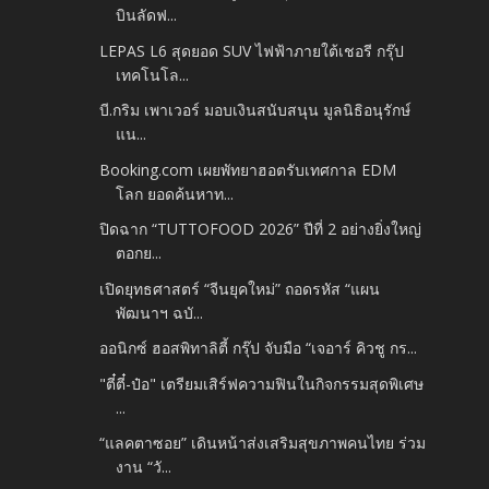
บินลัดฟ...
LEPAS L6 สุดยอด SUV ไฟฟ้าภายใต้เชอรี กรุ๊ป
เทคโนโล...
บี.กริม เพาเวอร์ มอบเงินสนับสนุน มูลนิธิอนุรักษ์
แน...
Booking.com เผยพัทยาฮอตรับเทศกาล EDM
โลก ยอดค้นหาท...
ปิดฉาก “TUTTOFOOD 2026” ปีที่ 2 อย่างยิ่งใหญ่
ตอกย...
เปิดยุทธศาสตร์ “จีนยุคใหม่” ถอดรหัส “แผน
พัฒนาฯ ฉบั...
ออนิกซ์ ฮอสพิทาลิตี้ กรุ๊ป จับมือ “เจอาร์ คิวชู กร...
"ตี๋ตี๋-ป๋อ" เตรียมเสิร์ฟความฟินในกิจกรรมสุดพิเศษ
...
“แลคตาซอย” เดินหน้าส่งเสริมสุขภาพคนไทย ร่วม
งาน “วั...