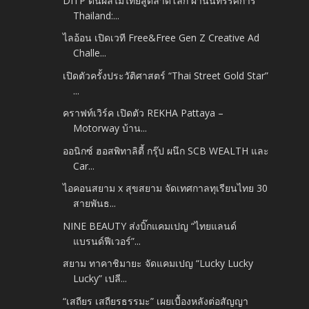
DITP ดันผลไม้ไทยสู่ตลาดโลก ผ่านนิทรรศการ
Thailand:...
ไลอ้อน เปิดเวที Free&Free Gen Z Creative Ad
Challe...
เปิดตัวครั้งประวัติศาสตร์ “Thai Street Gold Star”
...
คราฟท์เวิร์ค เปิดตัว REKHA Pattaya –
Motorway บ้าน...
ออนิกซ์ ฮอสพิทาลิตี้ กรุ๊ป ผนึก SCB WEALTH และ
Car...
ไอคอนสยาม x สุขสยาม จัดเทศกาลทุเรียนไทย 30
สายพันธ...
NINE BEAUTY ส่งบิ๊กแคมเปญ “ไทยแลนด์
แบรนด์ฟีเวอร์”...
สยาม ทาคาชิมายะ จัดแคมเปญ “Lucky Lucky
Lucky” เปลี...
“เสถียร เสถียรธรรมะ” เผยเบื้องหลังต่อสัญญา