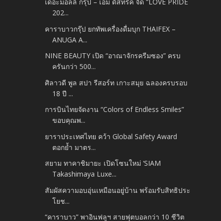
เดอะมอลล์ กรุ๊ป – เอ็ม ดิสทริค จัด “LOVE PRIDE
202...
คาราบาวกรุ๊ป ยกทัพเครื่องดื่มบุก THAIFEX –
ANUGA A...
NINE BEAUTY เปิด “อาณาจักรครีมซอง” ครบ
ครันกว่า 500...
ศิลาวดี พูล สปา รีสอร์ท เกาะสมุย ฉลองครบรอบ
18 ปี ...
การบินไทยจัดงาน “Colors of Endless Smiles”
ขอบคุณพ...
ยาราประเทศไทย คว้า Global Safety Award
ตอกย้ำ มาตร...
สยาม ทาคาชิมายะ เปิดโซนใหม่ ‘SIAM
Takashimaya Luxe...
สัมผัสความอบอุ่นเหมือนอยู่บ้าน พร้อมรับสิทธิประ
โยช...
“คาราบาว” พาอินฟลูฯ สายฟุตบอลกว่า 10 ชีวิต