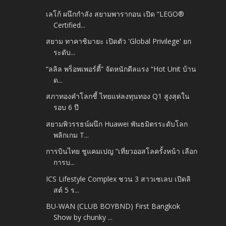
เลโก้ ผนึกกำลัง สยามพารากอน เปิด “LEGO®
Certified...
สยาม ทาคาชิมายะ เปิดตัว 'Global Privilege' ยก
ระดับ...
“ลลิล พร็อพเพอร์ตี้” จัดหนักดีลแรง “Hot Unit บ้าน
ด...
สภาทองคำโลกชี้ ไทยแห่ลงทุนทอง Q1 สูงสุดใน
รอบ 6 ปี
สยามพิวรรธน์ผนึก Huawei พันธมิตรระดับโลก
พลิกเกม T...
การบินไทย ชูแคมเปญ “เที่ยวออสโลครั้งหน้า เลือก
การบ...
ICS Lifestyle Complex ชวน 3 สาวเซเลบ เปิดลิ
สต์ 5 ร...
BU-WAN (CLUB BOYBND) First Bangkok
Show by chunky ...