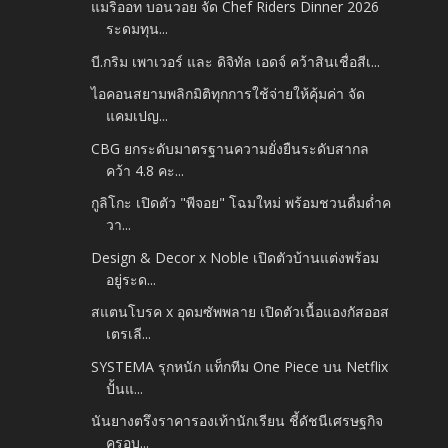
แมริออท บอนวอย จัด Chef Riders Dinner 2026
ระดมทุน...
บี.กริม เพาเวอร์ และ ดิจิทัล เอดจ์ คว้าสินเชื่อสีเ...
ไอคอนสยามพลิกมิติทุกการใช้จ่ายให้คุ้มค่า จัด
แคมเปญ...
CBG ยกระดับมาตรฐานความยั่งยืนระดับสากล
คว้า 4.8 คะ...
กูลิโกะ เปิดตัว "พีจอย" โฉมใหม่ พร้อมชวนดื่มด่ำค
วา...
Design & Decor x Noble เปิดตัวบ้านแต่งพร้อม
อยู่ระด...
สแตนโบรค x อุดมซัพพลาย เปิดตัวเนื้อแองกัสออส
เตรเลี...
SYSTEMA รุกหนัก แท็กทีม One Piece บน Netflix
ปั้นแ...
นันยางตรึงราคารองเท้านักเรียน ชี้ดัชนีเศรษฐกิจ
ครอบ...