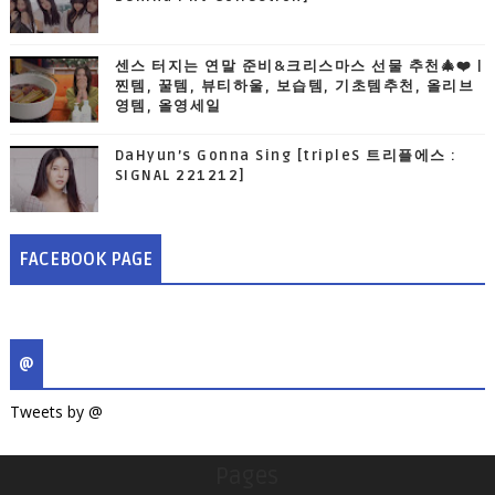
센스 터지는 연말 준비&크리스마스 선물 추천🎄❤️ |
찐템, 꿀템, 뷰티하울, 보습템, 기초템추천, 올리브
영템, 올영세일
DaHyun’s Gonna Sing [tripleS 트리플에스 :
SIGNAL 221212]
FACEBOOK PAGE
@
Tweets by @
Pages