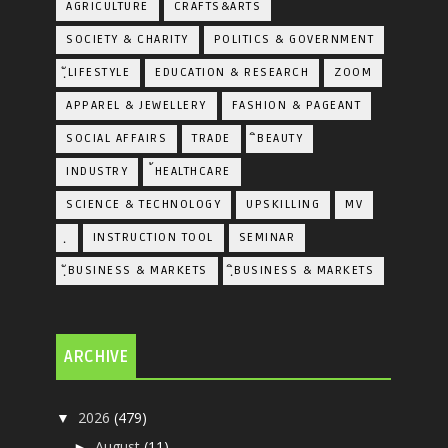
AGRICULTURE
CRAFTS&ARTS
SOCIETY & CHARITY
POLITICS & GOVERNMENT
ฺัLIFESTYLE
EDUCATION & RESEARCH
ZOOM
APPAREL & JEWELLERY
FASHION & PAGEANT
SOCIAL AFFAIRS
TRADE
ิBEAUTY
INDUSTRY
้HEALTHCARE
SCIENCE & TECHNOLOGY
UPSKILLING
MV
ฺ
INSTRUCTION TOOL
SEMINAR
ฺัBUSINESS & MARKETS
ฺิBUSINESS & MARKETS
ARCHIVE
2026
(479)
▼
August
(11)
►