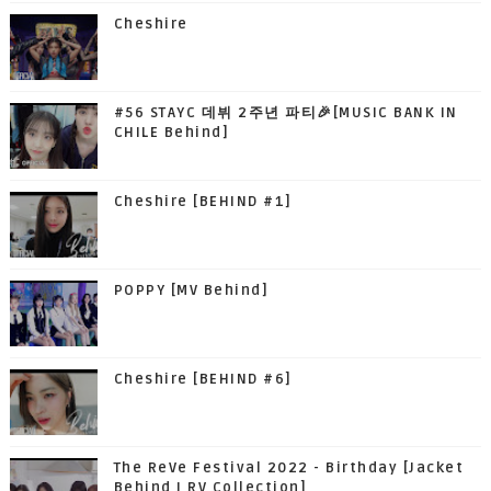
Cheshire
#56 STAYC 데뷔 2주년 파티🎉[MUSIC BANK IN
CHILE Behind]
Cheshire [BEHIND #1]
POPPY [MV Behind]
Cheshire [BEHIND #6]
The ReVe Festival 2022 - Birthday [Jacket
Behind I RV Collection]