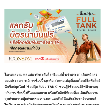
ไอคอนสยาม แลนด์มาร์กระดับโลกริมแม่น้ำเจ้าพระยา เดินหน้าส่ง
มอบประสบการณ์การช็อปปิ้งสุดคุ้ม ส่งแคมเปญที่ตอบโจทย์ไลฟ์สไตล์
นักช็อปยุคใหม่ “ช็อปคุ้ม FULL TANK” ชวนผู้ใช้รถยนต์ไฟฟ้ามาสนุ
กกับการ ช็อปปิ้งที่ไอคอนสยาม พร้อมรับสิทธิพิเศษที่จะเติมเต็มความ
สุขด้วยความคุ้มค่าแบบครบวงจร แลกรับโค้ดเติมเงินชาร์จรถยนต์
ไฟฟ้า (EV) ฟรี! เมื่อช็อปครบตามเงื่อนไข ระหว่างวันที่ 15 พฤษภาคม