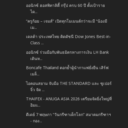
ออนิกซ์ ฮอสพิทาลิตี้ กรุ๊ป ครบ 60 ปี ตั้งเป้าราย
ได...
“ครูก้อย – เจมส์” เปิดทุกโมเมนต์กว่าจะมี “น้องมี
เม...
เดลต้า ประเทศไทย ติดดัชนี Dow Jones Best-in-
Class ...
ออนิกซ์ ร่วมมือกับพันธมิตรทางการเงิน LH Bank
เดินห...
Boncafe Thailand ตอกย้ำผู้นำกาแฟยั่งยืน เสิร์ฟ
เมล็...
ไอคอนสยาม จับมือ THE STANDARD และ ซูเปอร์
จิ๋ว จัด ...
THAIFEX - ANUGA ASIA 2026 เตรียมจัดยิ่งใหญ่ที่
อิมแ...
ดีเดย์ 7 พฤษภา “วันกรีฑาเด็กโลก” สมาคมกรีฑาฯ
- กอง...