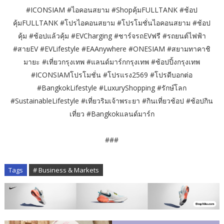
#ICONSIAM #ไอคอนสยาม #Shopคุ้มFULLTANK #ช้อป
คุ้มFULLTANK #โปรไอคอนสยาม #โปรโมชั่นไอคอนสยาม #ช้อป
คุ้ม #ช้อปแล้วคุ้ม #EVCharging #ชาร์จรถEVฟรี #รถยนต์ไฟฟ้า
#สายEV #EVLifestyle #EAAnywhere #ONESIAM #สยามทาคาชิ
มายะ #เที่ยวกรุงเทพ #แลนด์มาร์กกรุงเทพ #ช้อปปิ้งกรุงเทพ
#ICONSIAMโปรโมชั่น #โปรแรง2569 #โปรดีบอกต่อ
#BangkokLifestyle #LuxuryShopping #รักษ์โลก
#SustainableLifestyle #เที่ยวริมเจ้าพระยา #กินเที่ยวช้อป #ช้อปกิน
เที่ยว #Bangkokแลนด์มาร์ก
###
Tags
# Business & Markets