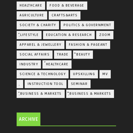
HEALTHCARE
FOOD & BEVERAGE
AGRICULTURE
CRAFTS&ARTS
SOCIETY & CHARITY
POLITICS & GOVERNMENT
ฺัLIFESTYLE
EDUCATION & RESEARCH
ZOOM
APPAREL & JEWELLERY
FASHION & PAGEANT
SOCIAL AFFAIRS
TRADE
ิBEAUTY
INDUSTRY
้HEALTHCARE
SCIENCE & TECHNOLOGY
UPSKILLING
MV
ฺ
INSTRUCTION TOOL
SEMINAR
ฺัBUSINESS & MARKETS
ฺิBUSINESS & MARKETS
ARCHIVE