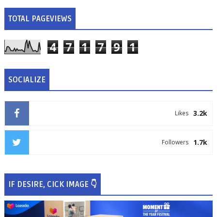
TOTAL PAGEVIEWS
4
7
1
7
9
1
SOCIALIZE
3.2k
Likes
1.7k
Followers
IF DESIRE, CICK IMAGE 👇