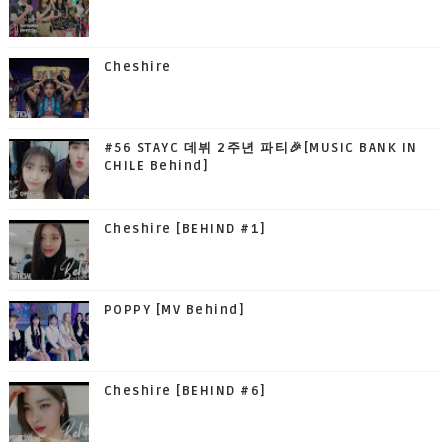
Cheshire
#56 STAYC 데뷔 2주년 파티🎉[MUSIC BANK IN
CHILE Behind]
Cheshire [BEHIND #1]
POPPY [MV Behind]
Cheshire [BEHIND #6]