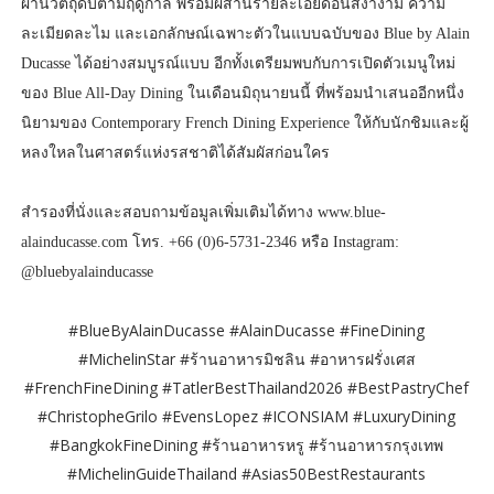
ผ่านวัตถุดิบตามฤดูกาล พร้อมผสานรายละเอียดอันสง่างาม ความ
ละเมียดละไม และเอกลักษณ์เฉพาะตัวในแบบฉบับของ Blue by Alain
Ducasse ได้อย่างสมบูรณ์แบบ อีกทั้งเตรียมพบกับการเปิดตัวเมนูใหม่
ของ Blue All-Day Dining ในเดือนมิถุนายนนี้ ที่พร้อมนำเสนออีกหนึ่ง
นิยามของ Contemporary French Dining Experience ให้กับนักชิมและผู้
หลงใหลในศาสตร์แห่งรสชาติได้สัมผัสก่อนใคร
สำรองที่นั่งและสอบถามข้อมูลเพิ่มเติมได้ทาง www.blue-
alainducasse.com โทร. +66 (0)6-5731-2346 หรือ Instagram:
@bluebyalainducasse
#BlueByAlainDucasse #AlainDucasse #FineDining
#MichelinStar #ร้านอาหารมิชลิน #อาหารฝรั่งเศส
#FrenchFineDining #TatlerBestThailand2026 #BestPastryChef
#ChristopheGrilo #EvensLopez #ICONSIAM #LuxuryDining
#BangkokFineDining #ร้านอาหารหรู #ร้านอาหารกรุงเทพ
#MichelinGuideThailand #Asias50BestRestaurants