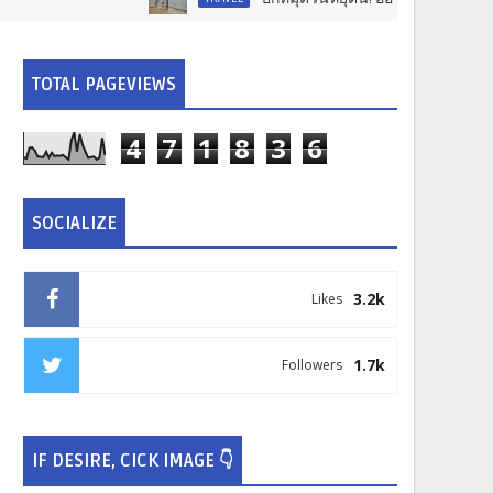
TOTAL PAGEVIEWS
4
7
1
8
3
6
SOCIALIZE
3.2k
Likes
1.7k
Followers
IF DESIRE, CICK IMAGE 👇