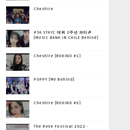
Cheshire
#56 STAYC 데뷔 2주년 파티🎉
[MUSIC BANK IN CHILE Behind]
Cheshire [BEHIND #1]
POPPY [MV Behind]
Cheshire [BEHIND #6]
The ReVe Festival 2022 -