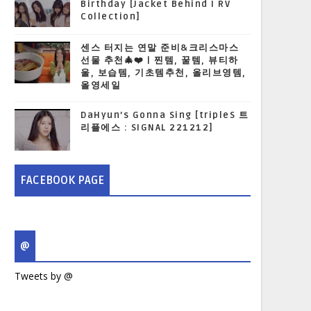
Birthday [Jacket Behind I RV
Collection]
센스 터지는 연말 준비&크리스마스
선물 추천🎄❤️ | 찐템, 꿀템, 뷰티하
울, 보습템, 기초템추천, 올리브영템,
올영세일
DaHyun’s Gonna Sing [tripleS 트
리플에스 : SIGNAL 221212]
FACEBOOK PAGE
@
Tweets by @