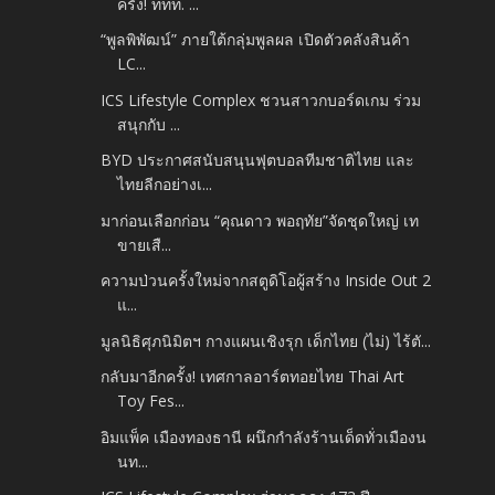
ครั้ง! ททท. ...
“พูลพิพัฒน์” ภายใต้กลุ่มพูลผล เปิดตัวคลังสินค้า
LC...
ICS Lifestyle Complex ชวนสาวกบอร์ดเกม ร่วม
สนุกกับ ...
BYD ประกาศสนับสนุนฟุตบอลทีมชาติไทย และ
ไทยลีกอย่างเ...
มาก่อนเลือกก่อน “คุณดาว พอฤทัย”จัดชุดใหญ่ เท
ขายเสื...
ความป่วนครั้งใหม่จากสตูดิโอผู้สร้าง Inside Out 2
แ...
มูลนิธิศุภนิมิตฯ กางแผนเชิงรุก เด็กไทย (ไม่) ไร้ตั...
กลับมาอีกครั้ง! เทศกาลอาร์ตทอยไทย Thai Art
Toy Fes...
อิมแพ็ค เมืองทองธานี ผนึกกำลังร้านเด็ดทั่วเมืองน
นท...