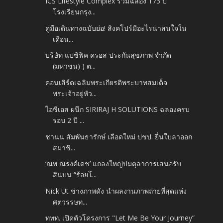
ICS Lifestyle Complex ร่วมฉลอง 173 ปี
โรงเรียนกรุง...
คู่มือเดินทางฉบับย่อ! สิงคโปร์มีอะไรน่าสนใจใน
เดือน...
บริษัท แปซิฟิค ครอส ประกันสุขภาพ จำกัด
(มหาชน) ) ต...
คอนเสิร์ตเฉลิมพระเกียรติพระบาทสมเด็จ
พระเจ้าอยู่หัว...
ไอซีเอส ผนึก SIRIRAJ H SOLUTIONS ฉลองครบ
รอบ 2 ปี ...
ชานน สัมพันธารักษ์ เลือดใหม่ ปชป. ยื่นใบลาออก
สมาชิ...
‘ณพ ณรงค์เดช’ แถลงใหญ่ปมตุลาการเสนอรับ
สินบน “ร้อยโ...
Nick Ut ช่างภาพดัง นำผลงานภาพถ่ายที่สุดแห่ง
ศตวรรษท...
ททท. เปิดตัวโครงการ "Let Me Be Your Journey”