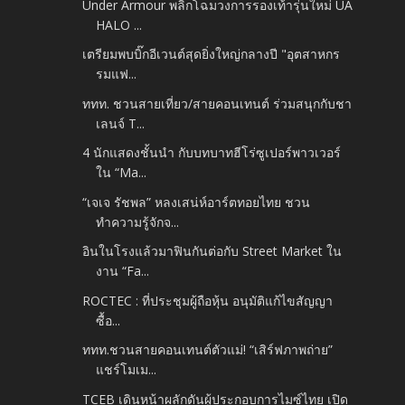
Under Armour พลิกโฉมวงการรองเท้ารุ่นใหม่ UA
HALO ...
เตรียมพบบิ๊กอีเวนต์สุดยิ่งใหญ่กลางปี "อุตสาหกร
รมแฟ...
ททท. ชวนสายเที่ยว/สายคอนเทนต์ ร่วมสนุกกับชา
เลนจ์ T...
4 นักแสดงชั้นนำ กับบทบาทฮีโร่ซูเปอร์พาวเวอร์
ใน “Ma...
“เจเจ รัชพล” หลงเสน่ห์อาร์ตทอยไทย ชวน
ทำความรู้จักจ...
อินในโรงแล้วมาฟินกันต่อกับ Street Market ใน
งาน “Fa...
ROCTEC : ที่ประชุมผู้ถือหุ้น อนุมัติแก้ไขสัญญา
ซื้อ...
ททท.ชวนสายคอนเทนต์ตัวแม่! “เสิร์ฟภาพถ่าย”
แชร์โมเม...
TCEB เดินหน้าผลักดันผู้ประกอบการไมซ์ไทย เปิด