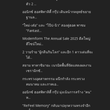
ตัว 2 ...
ออนิกซ์ ฮอสพิทาลิตี้ กรุ๊ป เดินหน้ากลยุทธ์ขยาย
ฐานล...
“ใหม่-เต๋อ” และ “ไป๊ป-นิว” สองคู่ฮอต พาชม
“Fantast...
Modernform The Annual Sale 2025 ดีลใหญ่
ดีไซน์ใหม่...
2 วายร้าย “ผู้กลืนกินโลก” และอีก 1 ดาวเด่นที่จะ
ได้...
สยาม ทาคาชิมายะ เนรมิตพื้นที่จัดแสดงผลงาน
เซรามิกชั...
กระทรวงอุตสาหกรรม ผนึกกำลัง กระทรวง
คมนาคม และภาคเอ...
ออนิกซ์ ฮอสพิทาลิตี้ กรุ๊ป มุ่งเน้นการสร้าง “คน”
ห...
“ReFeel Memory” กลับมาปลุกความทรงจำอีก