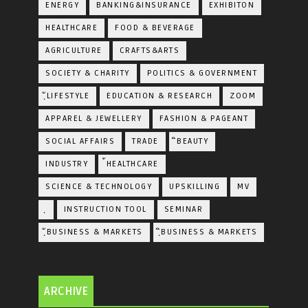
ENERGY
BANKING&INSURANCE
EXHIBITON
HEALTHCARE
FOOD & BEVERAGE
AGRICULTURE
CRAFTS&ARTS
SOCIETY & CHARITY
POLITICS & GOVERNMENT
ฺัLIFESTYLE
EDUCATION & RESEARCH
ZOOM
APPAREL & JEWELLERY
FASHION & PAGEANT
SOCIAL AFFAIRS
TRADE
ิBEAUTY
INDUSTRY
้HEALTHCARE
SCIENCE & TECHNOLOGY
UPSKILLING
MV
ฺ
INSTRUCTION TOOL
SEMINAR
ฺัBUSINESS & MARKETS
ฺิBUSINESS & MARKETS
ARCHIVE