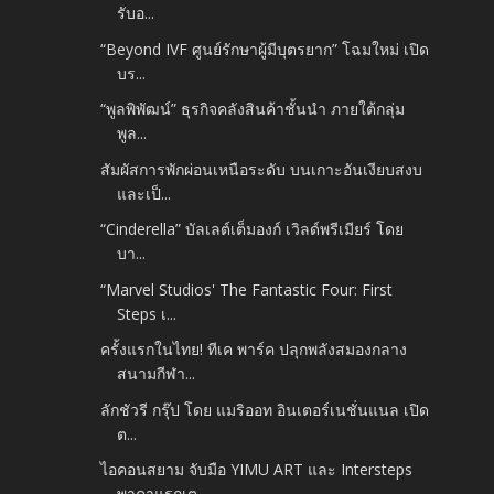
รับอ...
“Beyond IVF ศูนย์รักษาผู้มีบุตรยาก” โฉมใหม่ เปิด
บร...
“พูลพิพัฒน์” ธุรกิจคลังสินค้าชั้นนำ ภายใต้กลุ่ม
พูล...
สัมผัสการพักผ่อนเหนือระดับ บนเกาะอันเงียบสงบ
และเป็...
“Cinderella” บัลเลต์เต็มองก์ เวิลด์พรีเมียร์ โดย
บา...
“Marvel Studios' The Fantastic Four: First
Steps เ...
ครั้งแรกในไทย! ทีเค พาร์ค ปลุกพลังสมองกลาง
สนามกีฬา...
ลักชัวรี กรุ๊ป โดย แมริออท อินเตอร์เนชั่นแนล เปิด
ต...
ไอคอนสยาม จับมือ YIMU ART และ Intersteps
พาคาแรกเต...