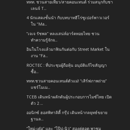
ททท. ชวนสายเที่ยว/สายคอนเทนต์ ร่วมสนุกกับชา
เลนจ์ T...
4 นักแสดงชั้นนำ กับบทบาทฮีโร่ซูเปอร์พาวเวอร์
ใน “Ma...
“เจเจ รัชพล” หลงเสน่ห์อาร์ตทอยไทย ชวน
ทำความรู้จักจ...
อินในโรงแล้วมาฟินกันต่อกับ Street Market ใน
งาน “Fa...
ROCTEC : ที่ประชุมผู้ถือหุ้น อนุมัติแก้ไขสัญญา
ซื้อ...
ททท.ชวนสายคอนเทนต์ตัวแม่! “เสิร์ฟภาพถ่าย”
แชร์โมเม...
TCEB เดินหน้าผลักดันผู้ประกอบการไมซ์ไทย เปิด
ตัว 2 ...
ออนิกซ์ ฮอสพิทาลิตี้ กรุ๊ป เดินหน้ากลยุทธ์ขยาย
ฐานล...
“ใหม่-เต๋อ” และ “ไป๊ป-นิว” สองคู่ฮอต พาชม