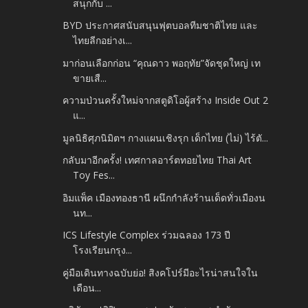
สนุกกับ ...
BYD ประกาศสนับสนุนฟุตบอลทีมชาติไทย และ
ไทยลีกอย่างเ...
มาก่อนเลือกก่อน “คุณดาว พอฤทัย”จัดชุดใหญ่ เท
ขายเสื...
ความป่วนครั้งใหม่จากสตูดิโอผู้สร้าง Inside Out 2
แ...
มูลนิธิศุภนิมิตฯ กางแผนเชิงรุก เด็กไทย (ไม่) ไร้ตั...
กลับมาอีกครั้ง! เทศกาลอาร์ตทอยไทย Thai Art
Toy Fes...
อิมแพ็ค เมืองทองธานี ผนึกกำลังร้านเด็ดทั่วเมืองน
นท...
ICS Lifestyle Complex ร่วมฉลอง 173 ปี
โรงเรียนกรุง...
คู่มือเดินทางฉบับย่อ! สิงคโปร์มีอะไรน่าสนใจใน
เดือน...