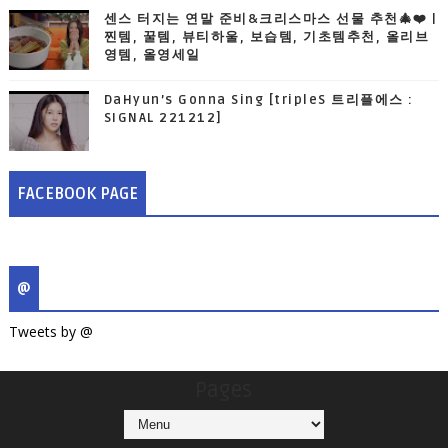
센스 터지는 연말 준비&크리스마스 선물 추천🎄❤️ |
찐템, 꿀템, 뷰티하울, 보습템, 기초템추천, 올리브
영템, 올영세일
DaHyun’s Gonna Sing [tripleS 트리플에스 :
SIGNAL 221212]
FACEBOOK PAGE
@
Tweets by @
Pages