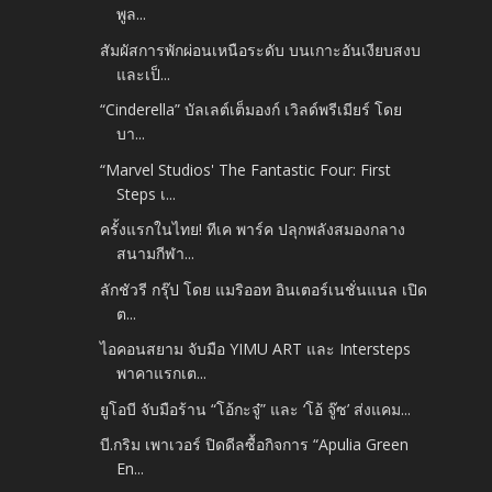
พูล...
สัมผัสการพักผ่อนเหนือระดับ บนเกาะอันเงียบสงบ
และเป็...
“Cinderella” บัลเลต์เต็มองก์ เวิลด์พรีเมียร์ โดย
บา...
“Marvel Studios' The Fantastic Four: First
Steps เ...
ครั้งแรกในไทย! ทีเค พาร์ค ปลุกพลังสมองกลาง
สนามกีฬา...
ลักชัวรี กรุ๊ป โดย แมริออท อินเตอร์เนชั่นแนล เปิด
ต...
ไอคอนสยาม จับมือ YIMU ART และ Intersteps
พาคาแรกเต...
ยูโอบี จับมือร้าน “โอ้กะจู๋” และ ‘โอ้ จู๊ซ’ ส่งแคม...
บี.กริม เพาเวอร์ ปิดดีลซื้อกิจการ “Apulia Green
En...