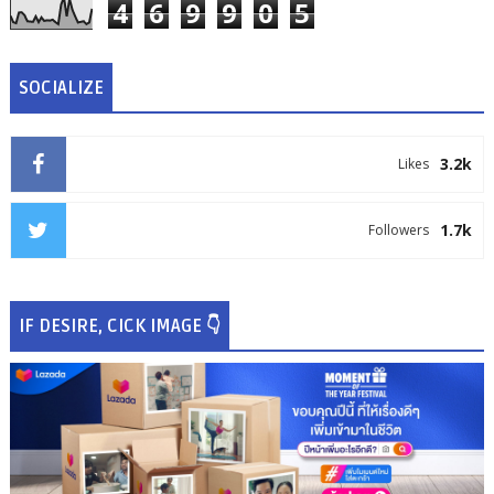
4
6
9
9
0
5
SOCIALIZE
3.2k
Likes
1.7k
Followers
IF DESIRE, CICK IMAGE 👇