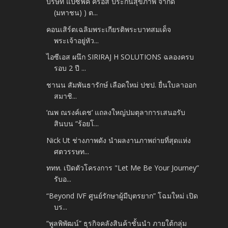
บริษัท แปซิฟิค ครอส ประกันสุขภาพ จำกัด
(มหาชน) ) ต...
คอนเสิร์ตเฉลิมพระเกียรติพระบาทสมเด็จ
พระเจ้าอยู่หัว...
ไอซีเอส ผนึก SIRIRAJ H SOLUTIONS ฉลองครบ
รอบ 2 ปี ...
ชานน สัมพันธารักษ์ เลือดใหม่ ปชป. ยื่นใบลาออก
สมาชิ...
‘ณพ ณรงค์เดช’ แถลงใหญ่ปมตุลาการเสนอรับ
สินบน “ร้อยโ...
Nick Ut ช่างภาพดัง นำผลงานภาพถ่ายที่สุดแห่ง
ศตวรรษท...
ททท. เปิดตัวโครงการ "Let Me Be Your Journey”
รับอ...
“Beyond IVF ศูนย์รักษาผู้มีบุตรยาก” โฉมใหม่ เปิด
บร...
“พูลพิพัฒน์” ธุรกิจคลังสินค้าชั้นนำ ภายใต้กลุ่ม