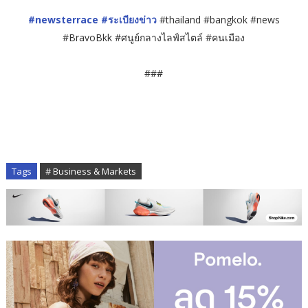
#newsterrace
#ระเบียงข่าว
#thailand #bangkok #news
#BravoBkk #ศนูย์กลางไลฟ์สไตล์ #คนเมือง
###
Tags
# Business & Markets