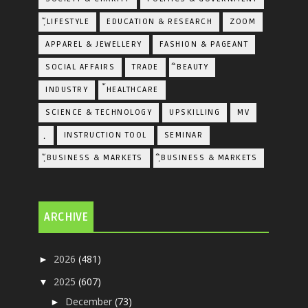
ฺัLIFESTYLE
EDUCATION & RESEARCH
ZOOM
APPAREL & JEWELLERY
FASHION & PAGEANT
SOCIAL AFFAIRS
TRADE
ิBEAUTY
INDUSTRY
้HEALTHCARE
SCIENCE & TECHNOLOGY
UPSKILLING
MV
ฺ
INSTRUCTION TOOL
SEMINAR
ฺัBUSINESS & MARKETS
ฺิBUSINESS & MARKETS
ARCHIVE
2026
(481)
►
2025
(607)
▼
December
(73)
►