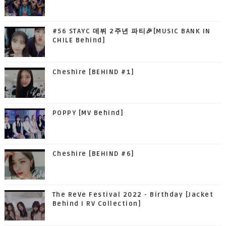
#56 STAYC 데뷔 2주년 파티🎉[MUSIC BANK IN
CHILE Behind]
Cheshire [BEHIND #1]
POPPY [MV Behind]
Cheshire [BEHIND #6]
The ReVe Festival 2022 - Birthday [Jacket
Behind I RV Collection]