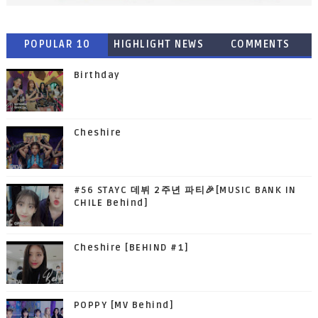
POPULAR 10
HIGHLIGHT NEWS
COMMENTS
Birthday
Cheshire
#56 STAYC 데뷔 2주년 파티🎉[MUSIC BANK IN
CHILE Behind]
Cheshire [BEHIND #1]
POPPY [MV Behind]