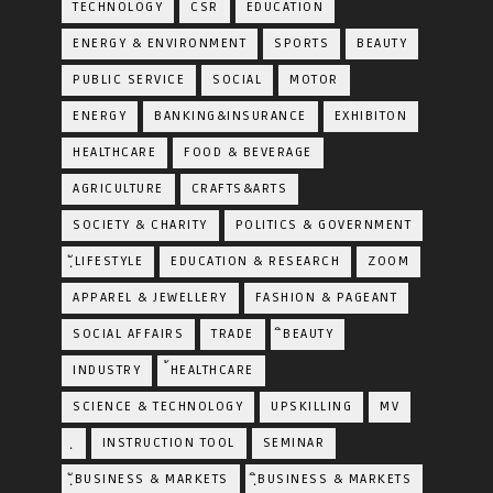
TECHNOLOGY
CSR
EDUCATION
ENERGY & ENVIRONMENT
SPORTS
BEAUTY
PUBLIC SERVICE
SOCIAL
MOTOR
ENERGY
BANKING&INSURANCE
EXHIBITON
HEALTHCARE
FOOD & BEVERAGE
AGRICULTURE
CRAFTS&ARTS
SOCIETY & CHARITY
POLITICS & GOVERNMENT
ฺัLIFESTYLE
EDUCATION & RESEARCH
ZOOM
APPAREL & JEWELLERY
FASHION & PAGEANT
SOCIAL AFFAIRS
TRADE
ิBEAUTY
INDUSTRY
้HEALTHCARE
SCIENCE & TECHNOLOGY
UPSKILLING
MV
ฺ
INSTRUCTION TOOL
SEMINAR
ฺัBUSINESS & MARKETS
ฺิBUSINESS & MARKETS