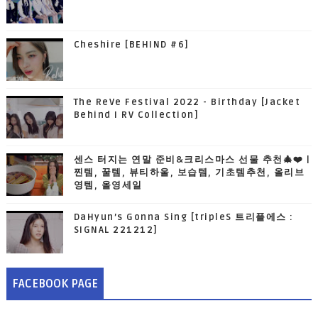
Cheshire [BEHIND #6]
The ReVe Festival 2022 - Birthday [Jacket
Behind I RV Collection]
센스 터지는 연말 준비&크리스마스 선물 추천🎄❤️ |
찐템, 꿀템, 뷰티하울, 보습템, 기초템추천, 올리브
영템, 올영세일
DaHyun’s Gonna Sing [tripleS 트리플에스 :
SIGNAL 221212]
FACEBOOK PAGE