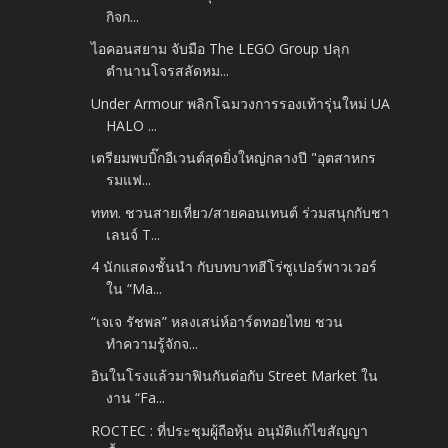
กิจก...
ไอคอนสยาม จับมือ The LEGO Group ปลุก
ตำนานโจรสลัดหม...
Under Armour พลิกโฉมวงการรองเท้ารุ่นใหม่ UA
HALO ...
เตรียมพบบิ๊กอีเวนต์สุดยิ่งใหญ่กลางปี "อุตสาหกร
รมแฟ...
ททท. ชวนสายเที่ยว/สายคอนเทนต์ ร่วมสนุกกับชา
เลนจ์ T...
4 นักแสดงชั้นนำ กับบทบาทฮีโร่ซูเปอร์พาวเวอร์
ใน “Ma...
“เจเจ รัชพล” หลงเสน่ห์อาร์ตทอยไทย ชวน
ทำความรู้จักจ...
อินในโรงแล้วมาฟินกันต่อกับ Street Market ใน
งาน “Fa...
ROCTEC : ที่ประชุมผู้ถือหุ้น อนุมัติแก้ไขสัญญา