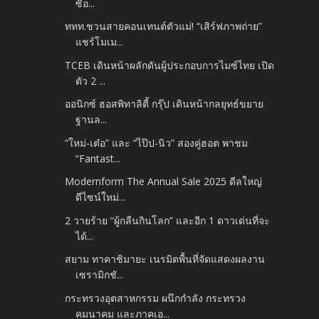
ซื้อ...
ททท.ชวนสายคอนเทนต์ตัวแม่! “เสิร์ฟภาพถ่าย”
แชร์โมเม...
TCEB เดินหน้าผลักดันผู้ประกอบการไมซ์ไทย เปิด
ตัว 2 ...
ออนิกซ์ ฮอสพิทาลิตี้ กรุ๊ป เดินหน้ากลยุทธ์ขยาย
ฐานล...
“ใหม่-เต๋อ” และ “ไป๊ป-นิว” สองคู่ฮอต พาชม
“Fantast...
Modernform The Annual Sale 2025 ดีลใหญ่
ดีไซน์ใหม่...
2 วายร้าย “ผู้กลืนกินโลก” และอีก 1 ดาวเด่นที่จะ
ได้...
สยาม ทาคาชิมายะ เนรมิตพื้นที่จัดแสดงผลงาน
เซรามิกชั...
กระทรวงอุตสาหกรรม ผนึกกำลัง กระทรวง
คมนาคม และภาคเอ...