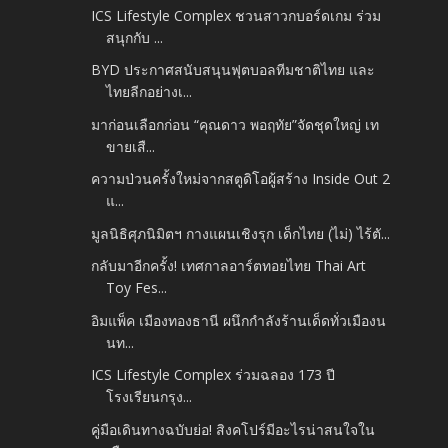
ICS Lifestyle Complex ชวนสาวกบอร์ดเกม ร่วม
สนุกกับ ...
BYD ประกาศสนับสนุนฟุตบอลทีมชาติไทย และ
ไทยลีกอย่างเ...
มาก่อนเลือกก่อน “คุณดาว พอฤทัย”จัดชุดใหญ่ เท
ขายเสื...
ความป่วนครั้งใหม่จากสตูดิโอผู้สร้าง Inside Out 2
แ...
มูลนิธิศุภนิมิตฯ กางแผนเชิงรุก เด็กไทย (ไม่) ไร้ตั...
กลับมาอีกครั้ง! เทศกาลอาร์ตทอยไทย Thai Art
Toy Fes...
อิมแพ็ค เมืองทองธานี ผนึกกำลังร้านเด็ดทั่วเมืองน
นท...
ICS Lifestyle Complex ร่วมฉลอง 173 ปี
โรงเรียนกรุง...
คู่มือเดินทางฉบับย่อ! สิงคโปร์มีอะไรน่าสนใจใน