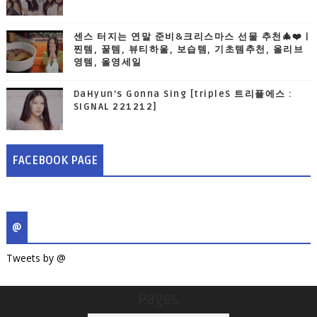
센스 터지는 연말 준비&크리스마스 선물 추천🎄❤️ |
찐템, 꿀템, 뷰티하울, 보습템, 기초템추천, 올리브
영템, 올영세일
DaHyun’s Gonna Sing [tripleS 트리플에스 :
SIGNAL 221212]
FACEBOOK PAGE
@
Tweets by @
Pages