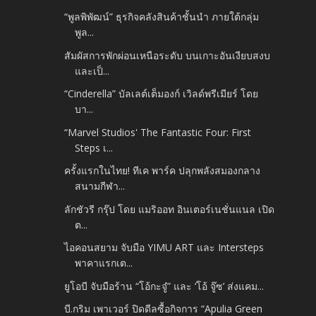
“พูลพิพัฒน์” ธุรกิจคลังสินค้าชั้นนำ ภายใต้กลุ่ม
พูล...
สัมผัสการพักผ่อนเหนือระดับ บนเกาะอันเงียบสงบ
และเป็...
“Cinderella” บัลเลต์เต็มองก์ เวิลด์พรีเมียร์ โดย
บา...
“Marvel Studios' The Fantastic Four: First
Steps เ...
ครั้งแรกในไทย! ทีเค พาร์ค ปลุกพลังสมองกลาง
สนามกีฬา...
ลักชัวรี กรุ๊ป โดย แมริออท อินเตอร์เนชั่นแนล เปิด
ต...
ไอคอนสยาม จับมือ YIMU ART และ Intersteps
พาคาแรกเต...
ยูโอบี จับมือร้าน “โอ้กะจู๋” และ ‘โอ้ จู๊ซ’ ส่งแคม...
บี.กริม เพาเวอร์ ปิดดีลซื้อกิจการ “Apulia Green