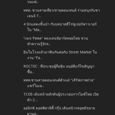
รมแฟ...
ททท. ชวนสายเที่ยว/สายคอนเทนต์ ร่วมสนุกกับชา
เลนจ์ T...
4 นักแสดงชั้นนำ กับบทบาทฮีโร่ซูเปอร์พาวเวอร์
ใน “Ma...
“เจเจ รัชพล” หลงเสน่ห์อาร์ตทอยไทย ชวน
ทำความรู้จักจ...
อินในโรงแล้วมาฟินกันต่อกับ Street Market ใน
งาน “Fa...
ROCTEC : ที่ประชุมผู้ถือหุ้น อนุมัติแก้ไขสัญญา
ซื้อ...
ททท.ชวนสายคอนเทนต์ตัวแม่! “เสิร์ฟภาพถ่าย”
แชร์โมเม...
TCEB เดินหน้าผลักดันผู้ประกอบการไมซ์ไทย เปิด
ตัว 2 ...
ออนิกซ์ ฮอสพิทาลิตี้ กรุ๊ป เดินหน้ากลยุทธ์ขยาย
ฐานล...