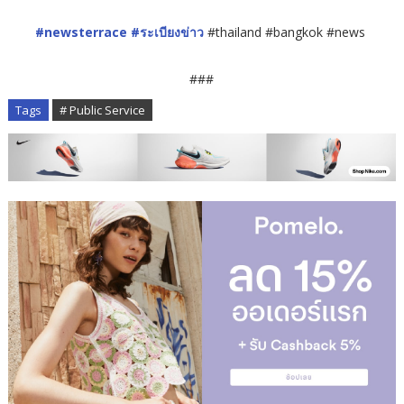
#newsterrace
#ระเบียงข่าว
#thailand #bangkok #news
###
Tags
# Public Service