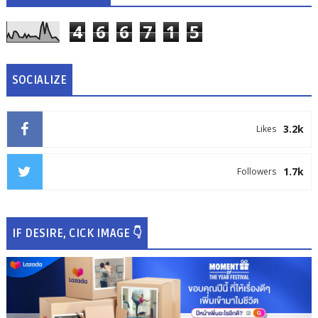
4
6
6
7
1
5
SOCIALIZE
3.2k
Likes
1.7k
Followers
IF DESIRE, CICK IMAGE 👇