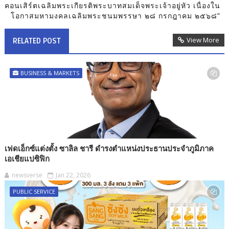
คอนเสิร์ตเฉลิมพระเกียรติพระบาทสมเด็จพระเจ้าอยู่หัว เนื่องใน
โอกาสมหามงคลเฉลิมพระชนมพรรษา ๒๘ กรกฎาคม ๒๕๖๘”
View More
RELATED POST
BUSINESS & MARKETS
เฟดเอ็กซ์แต่งตั้ง ซาลิล ชารี ดำรงตำแหน่งประธานประจำภูมิภาค
เอเชียแปซิฟิก
newsverse
Jan 22, 2026
PUBLIC SERVICE