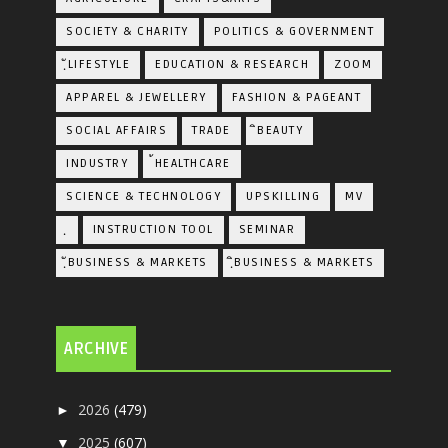
SOCIETY & CHARITY
POLITICS & GOVERNMENT
ฺัLIFESTYLE
EDUCATION & RESEARCH
ZOOM
APPAREL & JEWELLERY
FASHION & PAGEANT
SOCIAL AFFAIRS
TRADE
ิBEAUTY
INDUSTRY
้HEALTHCARE
SCIENCE & TECHNOLOGY
UPSKILLING
MV
ฺ
INSTRUCTION TOOL
SEMINAR
ฺัBUSINESS & MARKETS
ฺิBUSINESS & MARKETS
ARCHIVE
2026
(479)
►
2025
(607)
▼