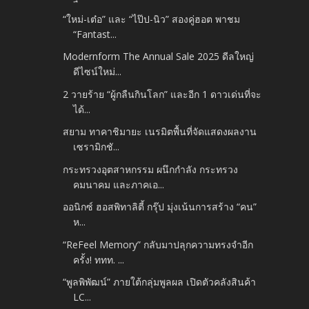
“ใหม่-เต๋อ” และ “ไป๊ป-นิว” สองคู่ฮอต พาชม
“Fantast...
Modernform The Annual Sale 2025 ดีลใหญ่
ดีไซน์ใหม่...
2 วายร้าย “ผู้กลืนกินโลก” และอีก 1 ดาวเด่นที่จะ
ได้...
สยาม ทาคาชิมายะ เนรมิตพื้นที่จัดแสดงผลงาน
เซรามิกชั...
กระทรวงอุตสาหกรรม ผนึกกำลัง กระทรวง
คมนาคม และภาคเอ...
ออนิกซ์ ฮอสพิทาลิตี้ กรุ๊ป มุ่งเน้นการสร้าง “คน”
ห...
“ReFeel Memory” กลับมาปลุกความทรงจำอีก
ครั้ง! ททท. ...
“พูลพิพัฒน์” ภายใต้กลุ่มพูลผล เปิดตัวคลังสินค้า
LC...