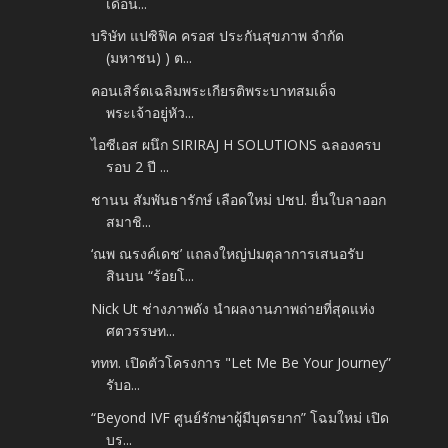
เดือน...
บริษัท แปซิฟิค ครอส ประกันสุขภาพ จำกัด
(มหาชน) ) ต...
คอนเสิร์ตเฉลิมพระเกียรติพระบาทสมเด็จ
พระเจ้าอยู่หัว...
ไอซีเอส ผนึก SIRIRAJ H SOLUTIONS ฉลองครบ
รอบ 2 ปี ...
ชานน สัมพันธารักษ์ เลือดใหม่ ปชป. ยื่นใบลาออก
สมาชิ...
‘ณพ ณรงค์เดช’ แถลงใหญ่ปมตุลาการเสนอรับ
สินบน “ร้อยโ...
Nick Ut ช่างภาพดัง นำผลงานภาพถ่ายที่สุดแห่ง
ศตวรรษท...
ททท. เปิดตัวโครงการ "Let Me Be Your Journey”
รับอ...
“Beyond IVF ศูนย์รักษาผู้มีบุตรยาก” โฉมใหม่ เปิด
บร...