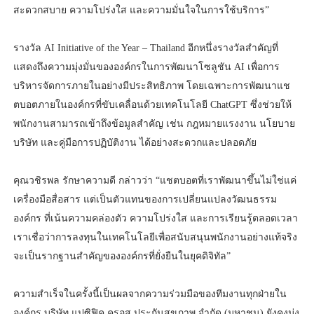
สะดวกสบาย ความโปร่งใส และความมั่นใจในการใช้บริการ”
รางวัล AI Initiative of the Year – Thailand อีกหนึ่งรางวัลสำคัญที่
แสดงถึงความมุ่งมั่นขององค์กรในการพัฒนาโซลูชัน AI เพื่อการ
บริหารจัดการภายในอย่างมีประสิทธิภาพ โดยเฉพาะการพัฒนาแช
ตบอตภายในองค์กรที่ขับเคลื่อนด้วยเทคโนโลยี ChatGPT ซึ่งช่วยให้
พนักงานสามารถเข้าถึงข้อมูลสำคัญ เช่น กฎหมายแรงงาน นโยบาย
บริษัท และคู่มือการปฏิบัติงาน ได้อย่างสะดวกและปลอดภัย
คุณวชิรพล รักษาความดี กล่าวว่า “แชตบอตที่เราพัฒนาขึ้นไม่ใช่แค่
เครื่องมือสื่อสาร แต่เป็นตัวแทนของการเปลี่ยนแปลงวัฒนธรรม
องค์กร ที่เน้นความคล่องตัว ความโปร่งใส และการเรียนรู้ตลอดเวลา
เราเชื่อว่าการลงทุนในเทคโนโลยีเพื่อสนับสนุนพนักงานอย่างแท้จริง
จะเป็นรากฐานสำคัญขององค์กรที่ยั่งยืนในยุคดิจิทัล”
ความสำเร็จในครั้งนี้เป็นผลจากความร่วมมือของทีมงานทุกฝ่ายใน
องค์กร บริษัท แปซิฟิค ครอส ประกันสุขภาพ จำกัด (มหาชน) ยังคงมุ่ง