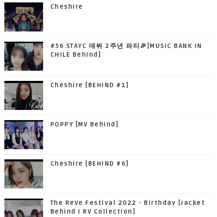
Cheshire
#56 STAYC 데뷔 2주년 파티🎉[MUSIC BANK IN
CHILE Behind]
Cheshire [BEHIND #1]
POPPY [MV Behind]
Cheshire [BEHIND #6]
The ReVe Festival 2022 - Birthday [Jacket
Behind I RV Collection]