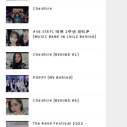
Cheshire
#56 STAYC 데뷔 2주년 파티🎉
[MUSIC BANK IN CHILE Behind]
Cheshire [BEHIND #1]
POPPY [MV Behind]
Cheshire [BEHIND #6]
The ReVe Festival 2022 -