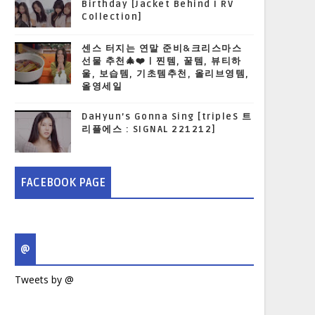
Birthday [Jacket Behind I RV
Collection]
센스 터지는 연말 준비&크리스마스
선물 추천🎄❤️ | 찐템, 꿀템, 뷰티하
울, 보습템, 기초템추천, 올리브영템,
올영세일
DaHyun’s Gonna Sing [tripleS 트
리플에스 : SIGNAL 221212]
FACEBOOK PAGE
@
Tweets by @