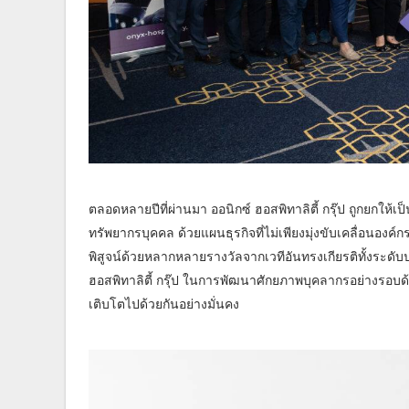
ตลอดหลายปีที่ผ่านมา ออนิกซ์ ฮอสพิทาลิตี้ กรุ๊ป ถูกยกให
ทรัพยากรบุคคล ด้วยแผนธุรกิจที่ไม่เพียงมุ่งขับเคลื่อนองค์
พิสูจน์ด้วยหลากหลายรางวัลจากเวทีอันทรงเกียรติทั้งระดับ
ฮอสพิทาลิตี้ กรุ๊ป ในการพัฒนาศักยภาพบุคลากรอย่างรอบด
เติบโตไปด้วยกันอย่างมั่นคง