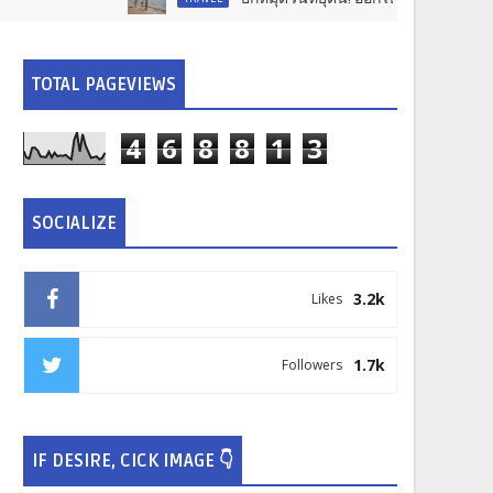
TOTAL PAGEVIEWS
4
6
8
8
1
3
SOCIALIZE
3.2k
Likes
1.7k
Followers
IF DESIRE, CICK IMAGE 👇