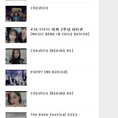
Cheshire
#56 STAYC 데뷔 2주년 파티🎉
[MUSIC BANK IN CHILE Behind]
Cheshire [BEHIND #1]
POPPY [MV Behind]
Cheshire [BEHIND #6]
The ReVe Festival 2022 -