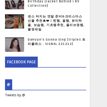
Birthday [Jacket Behind I RV
Collection]
센스 터지는 연말 준비&크리스마스
선물 추천🎄❤️ | 찐템, 꿀템, 뷰티하
울, 보습템, 기초템추천, 올리브영템,
올영세일
DaHyun’s Gonna Sing [tripleS 트
리플에스 : SIGNAL 221212]
FACEBOOK PAGE
@
Tweets by @