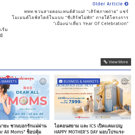
Older Article
ททท.ชวนสายคอนเทนต์ตัวแม่! “เสิร์ฟภาพถ่าย” แชร์
โมเมนต์ไลฟ์สไตล์ในแบบ “ชีเสิร์ฟไม่พัก” ภายใต้โครงการ
“เมืองน่าเที่ยว Year Of Celebration”
ริ่ม
มี
View More
& MARKETS
BUSINESS & MARKETS
มายะ ชวนบอกรักแม่ผ่าน
ไอคอนสยาม และ ICS เปิดแคมเปญ
 All Moms" ช็อปคุ้ม
HAPPY MOTHER'S DAY มอบโปรแรง-