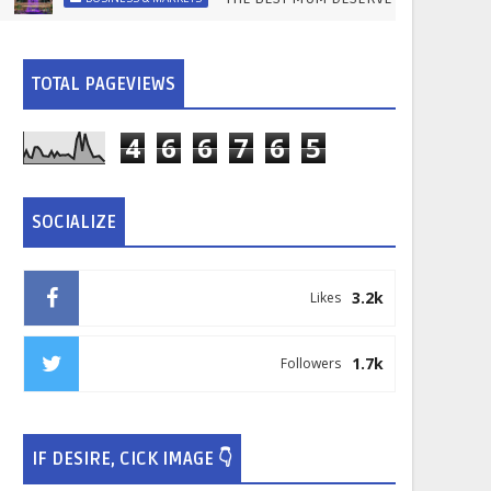
TOTAL PAGEVIEWS
4
6
6
7
6
5
SOCIALIZE
3.2k
Likes
1.7k
Followers
IF DESIRE, CICK IMAGE 👇