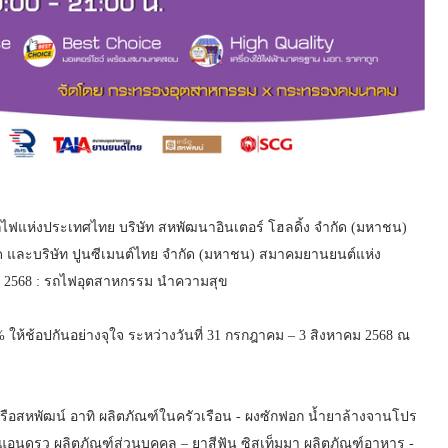
แห่งประเทศไทย บริษัท สหพัฒนาอินเตอร์ โฮลดิ้ง จำกัด (มหาชน)
ัด และบริษัท ปูนซีเมนต์ไทย จำกัด (มหาชน) สมาคมยานยนต์แห่ง
 2568 : รถไฟอุตสาหกรรม นำความสุข
ห้ช้อปกันอย่างจุใจ ระหว่างวันที่ 31 กรกฎาคม – 3 สิงหาคม 2568 ณ
อสหพัฒน์ อาทิ ผลิตภัณฑ์ในครัวเรือน - ผงซักฟอก น้ำยาล้างจานโปร
แอนดรูว ผลิตภัณฑ์ส่วนบุคคล – ยาสีฟัน ซิสเท็มมา ผลิตภัณฑ์อาหาร -