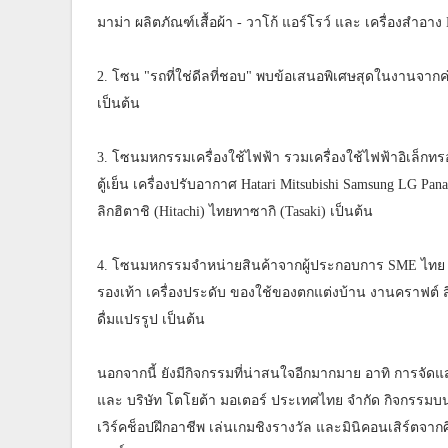
มาม่า ผลิตภัณฑ์เสื้อผ้า - วาโก้ แอร์โรว์ และ เครื่องสำอ
2. โซน "รถที่ใช่ดีลที่ชอบ" พบข้อเสนอพิเศษสุดในงานจากค
เป็นต้น
3. โซนมหกรรมเครื่องใช้ไฟฟ้า รวมเครื่องใช้ไฟฟ้าอิเล็กท
ตู้เย็น เครื่องปรับอากาศ Hatari Mitsubishi Samsung LG Pa
ลิกฮิตาชิ (Hitachi) ไทยทาซากิ (Tasaki) เป็นต้น
4. โซนมหกรรมจำหน่ายสินค้าจากผู้ประกอบการ SME ไทย และ
รองเท้า เครื่องประดับ ของใช้ของตกแต่งบ้าน งานคราฟต์ 
ดื่มแปรรูป เป็นต้น
นอกจากนี้ ยังมีกิจกรรมที่น่าสนใจอีกมากมาย อาทิ การจั
และ บริษัท โตโยต้า มอเตอร์ ประเทศไทย จำกัด กิจกรรมบน
เวิร์คช็อปฝึกอาชีพ เล่นเกมชิงรางวัล และมินิคอนเสิร์ตจากศิ