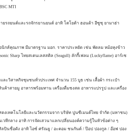
าง BSC MTI
่ายรถยนต์และรถจักรยานยนต์ อาทิ โตโยต้า ฮอนด้า อีซูซุ ยามาฮ่า
รอนิกส์คุณภาพ มีมาตรฐาน มอก. ราคาประหยัด เช่น พัดลม หม้อหุงข้าว
nasonic Sharp ไทยสเตนเลสสติล (Seagull) ลักกี้เฟลม (Luckyflame) อาร์เซ
วิสาหกิจชุมชนทั่วประเทศ จำนวน 155 บูธ เช่น เสื้อผ้า กระเป๋า
สินค้าสายมู อาหารพร้อมทาน เครื่องดื่มชงสด อาหารแปรรูป และเครื่อง
ดแสดงเทคโนโลยีและนวัตกรรมจาก บริษัท ปูนซีเมนต์ไทย จำกัด (มหาชน)
เวทีกลาง อาทิ การจัดเสวนาแลกเปลี่ยนองค์ความรู้ในหัวข้อต่าง ๆ
ลปินชื่อดัง อาทิ ไอซ์ ศรัณยู / อะตอม ชนกันต์ / ป๊อป ปองกูล / อ๊อฟ ปอง