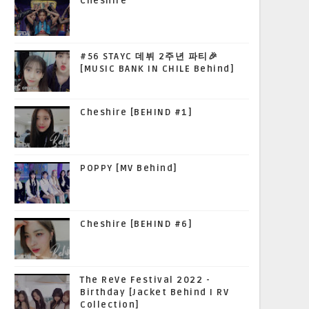
Cheshire
#56 STAYC 데뷔 2주년 파티🎉
[MUSIC BANK IN CHILE Behind]
Cheshire [BEHIND #1]
POPPY [MV Behind]
Cheshire [BEHIND #6]
The ReVe Festival 2022 -
Birthday [Jacket Behind I RV
Collection]