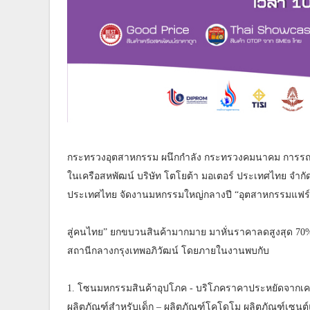
กระทรวงอุตสาหกรรม ผนึกกำลัง กระทรวงคมนาคม การรถไฟ
ในเครือสหพัฒน์ บริษัท โตโยต้า มอเตอร์ ประเทศไทย จำก
ประเทศไทย จัดงานมหกรรมใหญ่กลางปี “อุตสาหกรรมแฟร์
สู่คนไทย” ยกขบวนสินค้ามากมาย มาหั่นราคาลดสูงสุด 70% ใ
สถานีกลางกรุงเทพอภิวัฒน์ โดยภายในงานพบกับ
1. โซนมหกรรมสินค้าอุปโภค - บริโภคราคาประหยัดจากเครื
ผลิตภัณฑ์สำหรับเด็ก – ผลิตภัณฑ์โคโดโม ผลิตภัณฑ์เซนต์