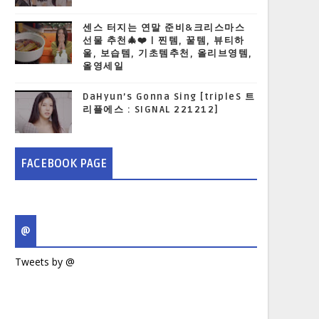
센스 터지는 연말 준비&크리스마스
선물 추천🎄❤️ | 찐템, 꿀템, 뷰티하
울, 보습템, 기초템추천, 올리브영템,
올영세일
DaHyun’s Gonna Sing [tripleS 트
리플에스 : SIGNAL 221212]
FACEBOOK PAGE
@
Tweets by @