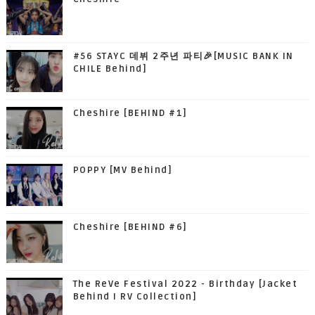
#56 STAYC 데뷔 2주년 파티🎉[MUSIC BANK IN
CHILE Behind]
Cheshire [BEHIND #1]
POPPY [MV Behind]
Cheshire [BEHIND #6]
The ReVe Festival 2022 - Birthday [Jacket
Behind I RV Collection]