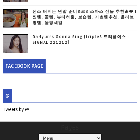
센스 터지는 연말 준비&크리스마스 선물 추천🎄❤️ |
찐템, 꿀템, 뷰티하울, 보습템, 기초템추천, 올리브
영템, 올영세일
DaHyun’s Gonna Sing [tripleS 트리플에스 :
SIGNAL 221212]
FACEBOOK PAGE
@
Tweets by @
Pages