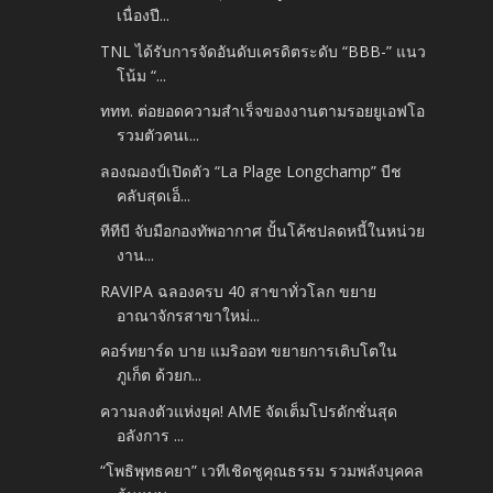
เนื่องปี...
TNL ได้รับการจัดอันดับเครดิตระดับ “BBB-” แนว
โน้ม “...
ททท. ต่อยอดความสำเร็จของงานตามรอยยูเอฟโอ
รวมตัวคนเ...
ลองฌองป์เปิดตัว “La Plage Longchamp” บีช
คลับสุดเอ็...
ทีทีบี จับมือกองทัพอากาศ ปั้นโค้ชปลดหนี้ในหน่วย
งาน...
RAVIPA ฉลองครบ 40 สาขาทั่วโลก ขยาย
อาณาจักรสาขาใหม่...
คอร์ทยาร์ด บาย แมริออท ขยายการเติบโตใน
ภูเก็ต ด้วยก...
ความลงตัวแห่งยุค! AME จัดเต็มโปรดักชั่นสุด
อลังการ ...
“โพธิพุทธคยา” เวทีเชิดชูคุณธรรม รวมพลังบุคคล