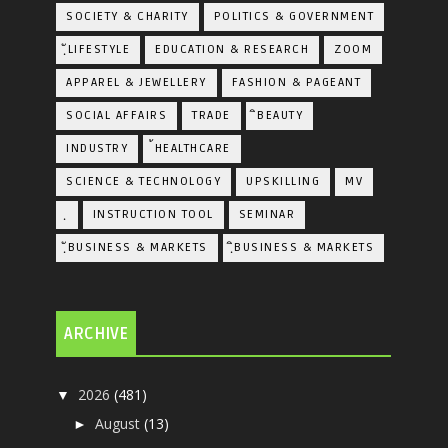
SOCIETY & CHARITY
POLITICS & GOVERNMENT
ฺัLIFESTYLE
EDUCATION & RESEARCH
ZOOM
APPAREL & JEWELLERY
FASHION & PAGEANT
SOCIAL AFFAIRS
TRADE
ิBEAUTY
INDUSTRY
้HEALTHCARE
SCIENCE & TECHNOLOGY
UPSKILLING
MV
ฺ
INSTRUCTION TOOL
SEMINAR
ฺัBUSINESS & MARKETS
ฺิBUSINESS & MARKETS
ARCHIVE
2026
(481)
▼
August
(13)
►