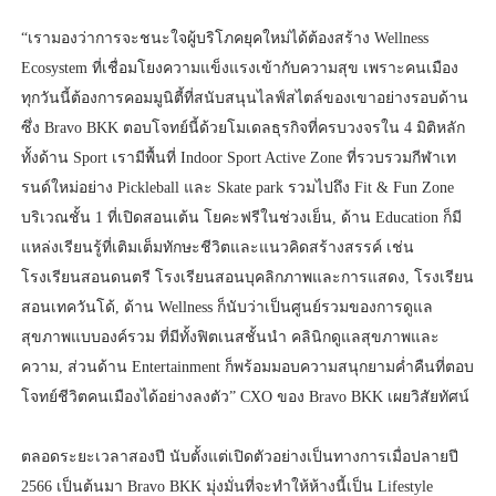
“เรามองว่าการจะชนะใจผู้บริโภคยุคใหม่ได้ต้องสร้าง Wellness
Ecosystem ที่เชื่อมโยงความแข็งแรงเข้ากับความสุข เพราะคนเมือง
ทุกวันนี้ต้องการคอมมูนิตี้ที่สนับสนุนไลฟ์สไตล์ของเขาอย่างรอบด้าน
ซึ่ง Bravo BKK ตอบโจทย์นี้ด้วยโมเดลธุรกิจที่ครบวงจรใน 4 มิติหลัก
ทั้งด้าน Sport เรามีพื้นที่ Indoor Sport Active Zone ที่รวบรวมกีฬาเท
รนด์ใหม่อย่าง Pickleball และ Skate park รวมไปถึง Fit & Fun Zone
บริเวณชั้น 1 ที่เปิดสอนเต้น โยคะฟรีในช่วงเย็น, ด้าน Education ก็มี
แหล่งเรียนรู้ที่เติมเต็มทักษะชีวิตและแนวคิดสร้างสรรค์ เช่น
โรงเรียนสอนดนตรี โรงเรียนสอนบุคลิกภาพและการแสดง, โรงเรียน
สอนเทควันโด้, ด้าน Wellness ก็นับว่าเป็นศูนย์รวมของการดูแล
สุขภาพแบบองค์รวม ที่มีทั้งฟิตเนสชั้นนำ คลินิกดูแลสุขภาพและ
ความ, ส่วนด้าน Entertainment ก็พร้อมมอบความสนุกยามค่ำคืนที่ตอบ
โจทย์ชีวิตคนเมืองได้อย่างลงตัว” CXO ของ Bravo BKK เผยวิสัยทัศน์
ตลอดระยะเวลาสองปี นับตั้งแต่เปิดตัวอย่างเป็นทางการเมื่อปลายปี
2566 เป็นต้นมา Bravo BKK มุ่งมั่นที่จะทำให้ห้างนี้เป็น Lifestyle