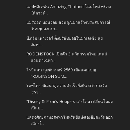
แอปพลิเคชัน Amazing Thailand โฉมใหม่ พร้อม
ให้ดาวน์...
แมริออท บอนวอย ชวนคุณมาสร้างประสบการณ์
วันหยุดสงกรา...
บี.กริม เพาเวอร์ ตั้งบริษัทย่อยในมาเลเซีย ลุย
จัดหา...
RODENSTOCK เปิดตัว 3 นวัตกรรมใหม่ เลนส์
แว่นตาเฉพา...
โรบินสัน ลุยซัมเมอร์ 2569 เปิดแคมเปญ
“ROBINSON SUM...
‘เทพไทย’ พัฒนาสู่ความสำเร็จยั่งยืน คว้ารางวัล
‘ธรร...
“Disney & Pixar’s Hoppers เด้งโดด เปลี่ยนโหมด
เป็นบ...
แสดงศักยภาพอสังหาริมทรัพย์แห่งเอเชียตะวันออก
เฉียงใ...