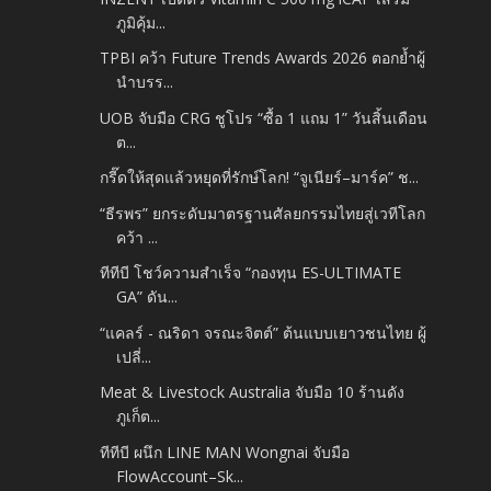
ภูมิคุ้ม...
TPBI คว้า Future Trends Awards 2026 ตอกย้ำผู้
นำบรร...
UOB จับมือ CRG ชูโปร “ซื้อ 1 แถม 1” วันสิ้นเดือน
ต...
กรี๊ดให้สุดแล้วหยุดที่รักษ์โลก! “จูเนียร์–มาร์ค” ช...
“ธีรพร” ยกระดับมาตรฐานศัลยกรรมไทยสู่เวทีโลก
คว้า ...
ทีทีบี โชว์ความสำเร็จ “กองทุน ES-ULTIMATE
GA” ดัน...
“แคลร์ - ณริดา จรณะจิตต์” ต้นแบบเยาวชนไทย ผู้
เปลี่...
Meat & Livestock Australia จับมือ 10 ร้านดัง
ภูเก็ต...
ทีทีบี ผนึก LINE MAN Wongnai จับมือ
FlowAccount–Sk...