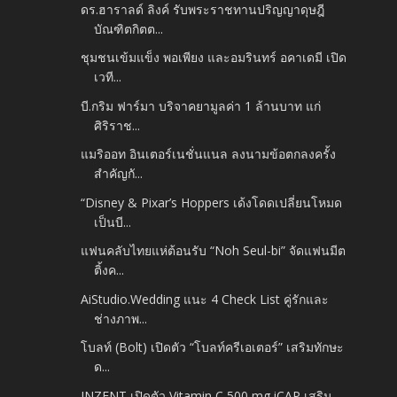
ดร.ฮาราลด์ ลิงค์ รับพระราชทานปริญญาดุษฎี
บัณฑิตกิตต...
ชุมชนเข้มแข็ง พอเพียง และอมรินทร์ อคาเดมี เปิด
เวที...
บี.กริม ฟาร์มา บริจาคยามูลค่า 1 ล้านบาท แก่
ศิริราช...
แมริออท อินเตอร์เนชั่นแนล ลงนามข้อตกลงครั้ง
สำคัญกั...
“Disney & Pixar’s Hoppers เด้งโดดเปลี่ยนโหมด
เป็นบี...
แฟนคลับไทยแห่ต้อนรับ “Noh Seul-bi” จัดแฟนมีต
ติ้งค...
AiStudio.Wedding แนะ 4 Check List คู่รักและ
ช่างภาพ...
โบลท์ (Bolt) เปิดตัว “โบลท์ครีเอเตอร์” เสริมทักษะ
ด...
INZENT เปิดตัว Vitamin C 500 mg iCAP เสริม