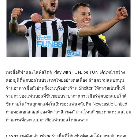
เพจสื่อกีฬาและไลฟ์สไตล์ Play with FUN, be FUN เดินหน้าสร้าง
คอมมูนิตี้ฟุตบอลในประเทศไทยอย่างต่อเนื่อง ล่าสุดร่วมสนับสนุน
ร้านอาหารชื่อดังย่านฝั่งธนบุรีอย่างร้าน Shelter ให้กลายเป็นพื้นที่
รวมตัวของแฟนบอลที่ชื่นชอบบรรยากาศการเชียร์ฟุตบอลแบบใกล้
ชิดภายในร้านถูกตกแต่งในธีมของแฟนคลับทีม Newcastle United
ถ่ายทอดเอกลักษณ์ของทัพ “สาลิกาดง” ผ่านโทนสี ของตกแต่ง และมุม
ถ่ายภาพที่ออกแบบมาเพื่อแฟนบอลโดยเฉพาะ
บรรยากาศดังกล่าวช่วยสร้างพื้นที่ให้แฟนฟุตบอลได้มาพบปะ พูดคุย