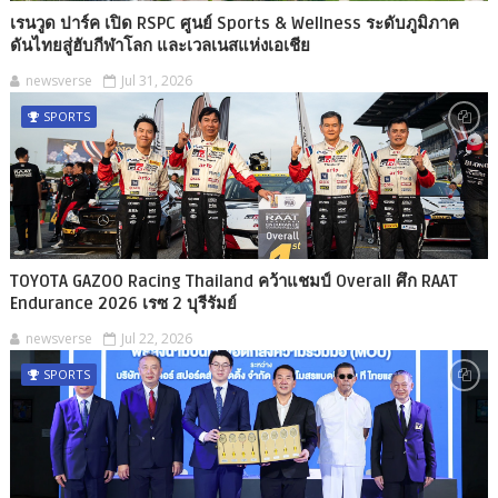
เรนวูด ปาร์ค เปิด RSPC ศูนย์ Sports & Wellness ระดับภูมิภาค
ดันไทยสู่ฮับกีฬาโลก และเวลเนสแห่งเอเชีย
newsverse
Jul 31, 2026
SPORTS
TOYOTA GAZOO Racing Thailand คว้าแชมป์ Overall ศึก RAAT
Endurance 2026 เรซ 2 บุรีรัมย์
newsverse
Jul 22, 2026
SPORTS