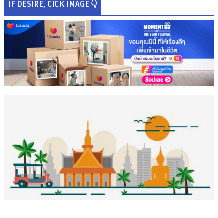
IF DESIRE, CICK IMAGE 👇