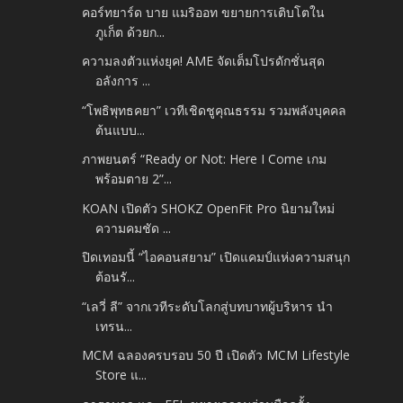
คอร์ทยาร์ด บาย แมริออท ขยายการเติบโตใน
ภูเก็ต ด้วยก...
ความลงตัวแห่งยุค! AME จัดเต็มโปรดักชั่นสุด
อลังการ ...
“โพธิพุทธคยา” เวทีเชิดชูคุณธรรม รวมพลังบุคคล
ต้นแบบ...
ภาพยนตร์ “Ready or Not: Here I Come เกม
พร้อมตาย 2”...
KOAN เปิดตัว SHOKZ OpenFit Pro นิยามใหม่
ความคมชัด ...
ปิดเทอมนี้ “ไอคอนสยาม” เปิดแคมป์แห่งความสนุก
ต้อนรั...
“เลวี่ ลี” จากเวทีระดับโลกสู่บทบาทผู้บริหาร นำ
เทรน...
MCM ฉลองครบรอบ 50 ปี เปิดตัว MCM Lifestyle
Store แ...