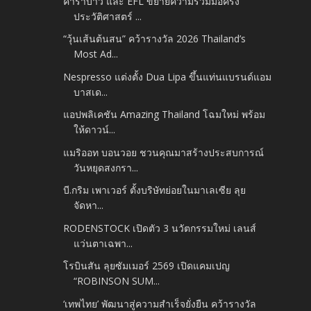
คาราบาว และ EFL ขยายความร่วมมือครั้ง
ประวัติศาสตร์ ...
“วุ้นเส้นต้นสน” คว้ารางวัล 2026 Thailand’s
Most Ad...
Nespresso แต่งตั้ง Dua Lipa ขึ้นแท่นแบรนด์แอม
บาสเด...
แอปพลิเคชัน Amazing Thailand โฉมใหม่ พร้อม
ให้ดาวน์...
แมริออท บอนวอย ชวนคุณมาสร้างประสบการณ์
วันหยุดสงกรา...
บี.กริม เพาเวอร์ ตั้งบริษัทย่อยในมาเลเซีย ลุย
จัดหา...
RODENSTOCK เปิดตัว 3 นวัตกรรมใหม่ เลนส์
แว่นตาเฉพา...
โรบินสัน ลุยซัมเมอร์ 2569 เปิดแคมเปญ
“ROBINSON SUM...
‘เทพไทย’ พัฒนาสู่ความสำเร็จยั่งยืน คว้ารางวัล