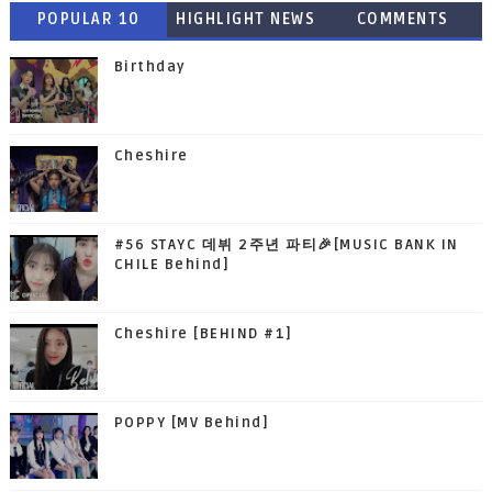
POPULAR 10
HIGHLIGHT NEWS
COMMENTS
Birthday
Cheshire
#56 STAYC 데뷔 2주년 파티🎉[MUSIC BANK IN
CHILE Behind]
Cheshire [BEHIND #1]
POPPY [MV Behind]