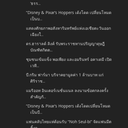
‘ธรร...
“Disney & Pixar’s Hoppers เด้งโดด เปลี่ยนโหมด
เป็นบ...
แสดงศักยภาพอสังหาริมทรัพย์แห่งเอเชียตะวันออก
เฉียงใ...
ดร.ฮาราลด์ ลิงค์ รับพระราชทานปริญญาดุษฎี
บัณฑิตกิตต...
ชุมชนเข้มแข็ง พอเพียง และอมรินทร์ อคาเดมี เปิด
เวที...
บี.กริม ฟาร์มา บริจาคยามูลค่า 1 ล้านบาท แก่
ศิริราช...
แมริออท อินเตอร์เนชั่นแนล ลงนามข้อตกลงครั้ง
สำคัญกั...
“Disney & Pixar’s Hoppers เด้งโดดเปลี่ยนโหมด
เป็นบี...
แฟนคลับไทยแห่ต้อนรับ “Noh Seul-bi” จัดแฟนมีต
ติ้งค...