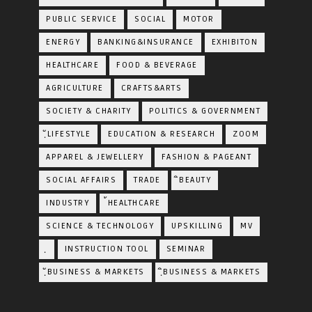
PUBLIC SERVICE
SOCIAL
MOTOR
ENERGY
BANKING&INSURANCE
EXHIBITON
HEALTHCARE
FOOD & BEVERAGE
AGRICULTURE
CRAFTS&ARTS
SOCIETY & CHARITY
POLITICS & GOVERNMENT
ฺัLIFESTYLE
EDUCATION & RESEARCH
ZOOM
APPAREL & JEWELLERY
FASHION & PAGEANT
SOCIAL AFFAIRS
TRADE
ิBEAUTY
INDUSTRY
้HEALTHCARE
SCIENCE & TECHNOLOGY
UPSKILLING
MV
ฺ
INSTRUCTION TOOL
SEMINAR
ฺัBUSINESS & MARKETS
ฺิBUSINESS & MARKETS