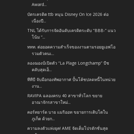
Award...
บัตรเครดิต ttb หนุน Disney On Ice 2026 ต่อ
เนื่องปี...
TNL ได้รับการจัดอันดับเครดิตระดับ “BBB-” แนว
โน้ม “...
ททท. ต่อยอดความสำเร็จของงานตามรอยยูเอฟโอ
รวมตัวคนเ...
ลองฌองป์เปิดตัว “La Plage Longchamp” บีช
คลับสุดเอ็...
ทีทีบี จับมือกองทัพอากาศ ปั้นโค้ชปลดหนี้ในหน่วย
งาน...
RAVIPA ฉลองครบ 40 สาขาทั่วโลก ขยาย
อาณาจักรสาขาใหม่...
คอร์ทยาร์ด บาย แมริออท ขยายการเติบโตใน
ภูเก็ต ด้วยก...
ความลงตัวแห่งยุค! AME จัดเต็มโปรดักชั่นสุด