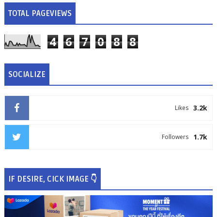
TOTAL PAGEVIEWS
4
6
7
0
8
8
SOCIALIZE
3.2k
Likes
1.7k
Followers
IF DESIRE, CICK IMAGE 👇