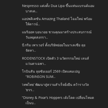
Nespresso แต่งตั้ง Dua Lipa ขึ้นแท่นแบรนด์แอม
บาสเด...
แอปพลิเคชัน Amazing Thailand โฉมใหม่ พร้อม
ให้ดาวน์...
แมริออท บอนวอย ชวนคุณมาสร้างประสบการณ์
วันหยุดสงกรา...
บี.กริม เพาเวอร์ ตั้งบริษัทย่อยในมาเลเซีย ลุย
จัดหา...
RODENSTOCK เปิดตัว 3 นวัตกรรมใหม่ เลนส์
แว่นตาเฉพา...
โรบินสัน ลุยซัมเมอร์ 2569 เปิดแคมเปญ
“ROBINSON SUM...
‘เทพไทย’ พัฒนาสู่ความสำเร็จยั่งยืน คว้ารางวัล
‘ธรร...
“Disney & Pixar’s Hoppers เด้งโดด เปลี่ยนโหมด
เป็นบ...