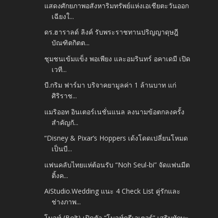
แสดงศักยภาพอสังหาริมทรัพย์แห่งเอเชียตะวันออก
เฉียงใ...
ดร.ฮาราลด์ ลิงค์ รับพระราชทานปริญญาดุษฎี
บัณฑิตกิตต...
ชุมชนเข้มแข็ง พอเพียง และอมรินทร์ อคาเดมี เปิด
เวที...
บี.กริม ฟาร์มา บริจาคยามูลค่า 1 ล้านบาท แก่
ศิริราช...
แมริออท อินเตอร์เนชั่นแนล ลงนามข้อตกลงครั้ง
สำคัญกั...
“Disney & Pixar’s Hoppers เด้งโดดเปลี่ยนโหมด
เป็นบี...
แฟนคลับไทยแห่ต้อนรับ “Noh Seul-bi” จัดแฟนมีต
ติ้งค...
AiStudio.Wedding แนะ 4 Check List คู่รักและ
ช่างภาพ...
โบลท์ (Bolt) เปิดตัว “โบลท์ครีเอเตอร์” เสริมทักษะ