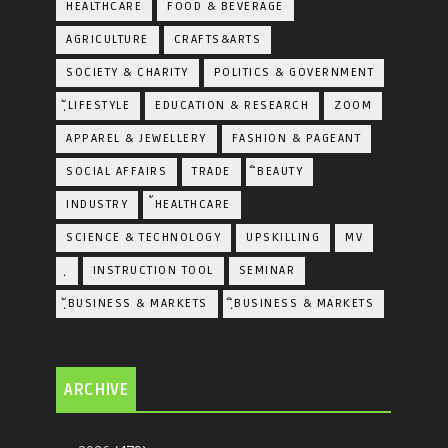
HEALTHCARE
FOOD & BEVERAGE
AGRICULTURE
CRAFTS&ARTS
SOCIETY & CHARITY
POLITICS & GOVERNMENT
ฺัLIFESTYLE
EDUCATION & RESEARCH
ZOOM
APPAREL & JEWELLERY
FASHION & PAGEANT
SOCIAL AFFAIRS
TRADE
ิBEAUTY
INDUSTRY
้HEALTHCARE
SCIENCE & TECHNOLOGY
UPSKILLING
MV
ฺ
INSTRUCTION TOOL
SEMINAR
ฺัBUSINESS & MARKETS
ฺิBUSINESS & MARKETS
ARCHIVE