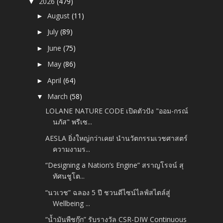
2026
(479)
▼
August
(11)
►
July
(89)
►
June
(75)
►
May
(86)
►
April
(64)
►
March
(58)
▼
LOLANE NATURE CODE เปิดตัวปัง "ออม-กรณ์
นภัส" พรีเซ...
AESLA ยิ่งใหญ่กว่าเคย! นำนวัตกรรมเวชศาสตร์
ความงามร...
“Designing a Nation’s Engine” สราญโรจน์ สุ
ทัศนชูโต...
“นวเวช” ฉลอง 5 ปี ชวนดีไซน์ไลฟ์สไตล์สู่
Wellbeing ...
“น้ำมันพืชกุ๊ก” รับรางวัล CSR-DIW Continuous