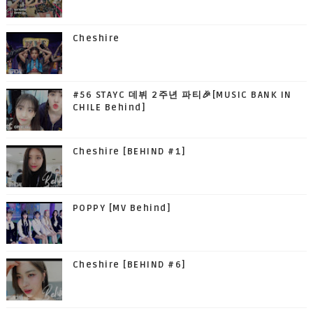
Cheshire
#56 STAYC 데뷔 2주년 파티🎉[MUSIC BANK IN
CHILE Behind]
Cheshire [BEHIND #1]
POPPY [MV Behind]
Cheshire [BEHIND #6]