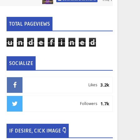
TOTAL PAGEVIEWS
u
n
d
e
f
i
n
e
d
SOCIALIZE
3.2k
Likes
1.7k
Followers
IF DESIRE, CICK IMAGE 👇