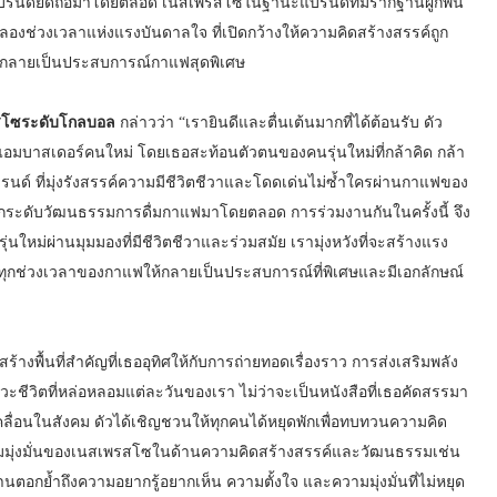
ญที่แบรนด์ยึดถือมาโดยตลอด เนสเพรสโซในฐานะแบรนด์ที่มีรากฐานผูกพัน
ลองช่วงเวลาแห่งแรงบันดาลใจ ที่เปิดกว้างให้ความคิดสร้างสรรค์ถูก
ให้กลายเป็นประสบการณ์กาแฟสุดพิเศษ
รสโซระดับโกลบอล
กล่าวว่า “เรายินดีและตื่นเต้นมากที่ได้ต้อนรับ ดัว
มบาสเดอร์คนใหม่ โดยเธอสะท้อนตัวตนของคนรุ่นใหม่ที่กล้าคิด กล้า
ด์ ที่มุ่งรังสรรค์ความมีชีวิตชีวาและโดดเด่นไม่ซ้ำใครผ่านกาแฟของ
กระดับวัฒนธรรมการดื่มกาแฟมาโดยตลอด การร่วมงานกันในครั้งนี้ จึง
่นใหม่ผ่านมุมมองที่มีชีวิตชีวาและร่วมสมัย เรามุ่งหวังที่จะสร้างแรง
ุกช่วงเวลาของกาแฟให้กลายเป็นประสบการณ์ที่พิเศษและมีเอกลักษณ์
งพื้นที่สำคัญที่เธออุทิศให้กับการถ่ายทอดเรื่องราว การส่งเสริมพลัง
ีวิตที่หล่อหลอมแต่ละวันของเรา ไม่ว่าจะเป็นหนังสือที่เธอคัดสรรมา
ื่อนในสังคม ดัวได้เชิญชวนให้ทุกคนได้หยุดพักเพื่อทบทวนความคิด
งความมุ่งมั่นของเนสเพรสโซในด้านความคิดสร้างสรรค์และวัฒนธรรมเช่น
นตอกย้ำถึงความอยากรู้อยากเห็น ความตั้งใจ และความมุ่งมั่นที่ไม่หยุด