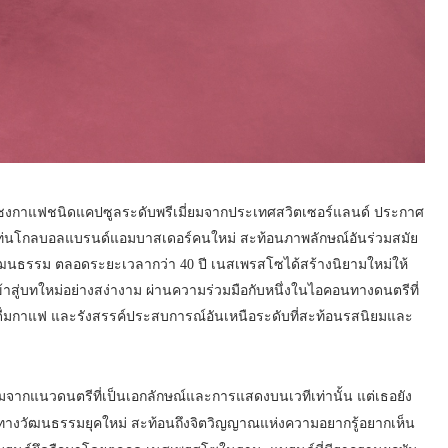
งชงกาแฟชนิดแคปซูลระดับพรีเมี่ยมจากประเทศสวิตเซอร์แลนด์ ประกาศ
ึ้นแท่นโกลบอลแบรนด์แอมบาสเดอร์คนใหม่ สะท้อนภาพลักษณ์อันร่วมสมัย
ัฒนธรรม ตลอดระยะเวลากว่า 40 ปี เนสเพรสโซได้สร้างนิยามใหม่ให้
ข้าสู่บทใหม่อย่างสง่างาม ผ่านความร่วมมือกับหนึ่งในไอคอนทางดนตรีที่
ารดื่มกาแฟ และรังสรรค์ประสบการณ์อันเหนือระดับที่สะท้อนรสนิยมและ
ชมจากแนวดนตรีที่เป็นเอกลักษณ์และการแสดงบนเวทีเท่านั้น แต่เธอยัง
์ทางวัฒนธรรมยุคใหม่ สะท้อนถึงจิตวิญญาณแห่งความอยากรู้อยากเห็น