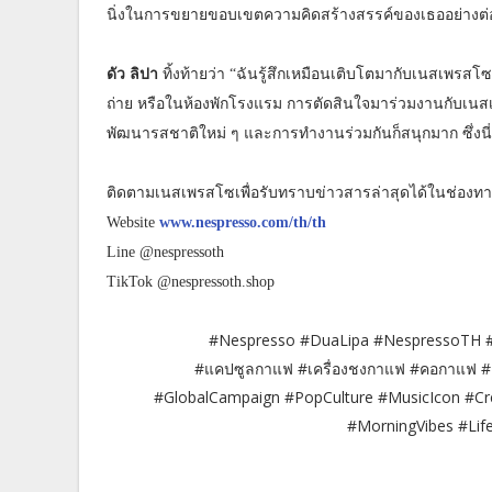
นิ่งในการขยายขอบเขตความคิดสร้างสรรค์ของเธออย่างต่อ
ดัว ลิปา
ทิ้งท้ายว่า “ฉันรู้สึกเหมือนเติบโตมากับเนสเพรสโซ
ถ่าย หรือในห้องพักโรงแรม การตัดสินใจมาร่วมงานกับเนส
พัฒนารสชาติใหม่ ๆ และการทำงานร่วมกันก็สนุกมาก ซึ่งนี่เป็
ติดตามเนสเพรสโซเพื่อรับทราบข่าวสารล่าสุดได้ในช่องทาง 
Website
www.nespresso.com/th/th
Line @nespressoth
TikTok @nespressoth.shop
#Nespresso #DuaLipa #NespressoTH #
#แคปซูลกาแฟ #เครื่องชงกาแฟ #คอกาแฟ #
#GlobalCampaign #PopCulture #MusicIcon #Crea
#MorningVibes #Li