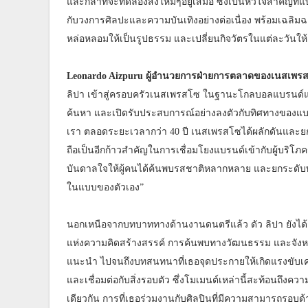
และกล้าที่จะทดลองสิ่งใหม่ๆอยู่เสมอ ซึ่งเป็นหัวใจสำคั
กับวงการศิลปะและความบันเทิงอย่างต่อเนื่อง พร้อมเฉลิมฉ
หล่อหลอมให้เป็นรูปธรรม และเปลี่ยนกิจวัตรในแต่ละวัน
Leonardo Aizpuru ผู้อำนวยการฝ่ายการตลาดของเนสเพ
ลิปา เข้าสู่ครอบครัวเนสเพรสโซ ในฐานะโกลบอลแบรนด์แอ
ค้นหา และเปิดรับประสบการณ์อย่างลงตัวกับทิศทางของแบรน
เรา ตลอดระยะเวลากว่า 40 ปี เนสเพรสโซได้ผลักดันและย
ถือเป็นอีกก้าวสำคัญในการเชื่อมโยงแบรนด์เข้ากับผู้บริโภครุ
บันดาลใจให้ผู้คนได้ค้นพบรสชาติหลากหลาย และยกระดับท
ในแบบของตัวเอง”
นอกเหนือจากบทบาททางด้านงานดนตรีแล้ว ดัว ลิปา ยังได้สร้า
แห่งความคิดสร้างสรรค์ การค้นพบทางวัฒนธรรม และจังหวะช
แนะนำ ไปจนถึงบทสนทนาที่เธอจุดประกายให้เกิดแรงขับเคล
และเชื่อมต่อกับสิ่งรอบตัว ซึ่งโมเมนต์เหล่านี้สะท้อนถึ
เดียวกัน การที่เธอร่วมงานกับศิลปินที่มีความสามารถรอบด้า