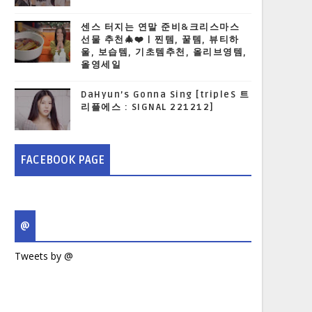
센스 터지는 연말 준비&크리스마스
선물 추천🎄❤️ | 찐템, 꿀템, 뷰티하
울, 보습템, 기초템추천, 올리브영템,
올영세일
DaHyun’s Gonna Sing [tripleS 트
리플에스 : SIGNAL 221212]
FACEBOOK PAGE
@
Tweets by @