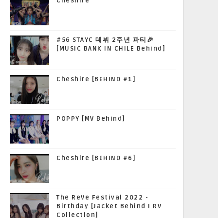
Cheshire
#56 STAYC 데뷔 2주년 파티🎉
[MUSIC BANK IN CHILE Behind]
Cheshire [BEHIND #1]
POPPY [MV Behind]
Cheshire [BEHIND #6]
The ReVe Festival 2022 -
Birthday [Jacket Behind I RV
Collection]