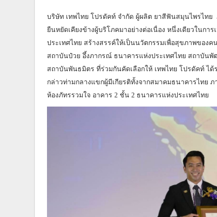
บริษัท เทพไทย โปรดัคท์ จำกัด ผู้ผลิต ยาสีฟันสมุนไพรไทย
ยืนหยัดเคียงข้างผู้บริโภคมาอย่างต่อเนื่อง หนึ่งเดียวใน
ประเทศไทย สร้างสรรค์ให้เป็นนวัตกรรมเพื่อสุขภาพของคน
สถาบันป๋วย อึ้งภากรณ์ ธนาคารแห่งประเทศไทย สถาบั
สถาบันพันธมิตร ที่ร่วมกันคัดเลือกให้ เทพไทย โปรดัคท์ ไ
กล่าวท่ามกลางแขกผู้มีเกียรติทั้งจากสมาคมธนาคารไทย ภาค
ห้องภัทรรวมใจ อาคาร 2 ชั้น 2 ธนาคารแห่งประเทศไทย