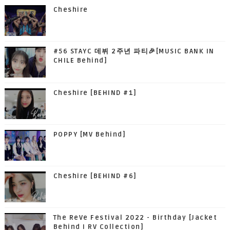
Cheshire
#56 STAYC 데뷔 2주년 파티🎉[MUSIC BANK IN
CHILE Behind]
Cheshire [BEHIND #1]
POPPY [MV Behind]
Cheshire [BEHIND #6]
The ReVe Festival 2022 - Birthday [Jacket
Behind I RV Collection]