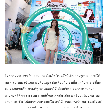
โดยการร่วมงานกับ ออม- กรณ์นภัส ในครั้งนี้เป็นการจุดประกายให้
คนทุกเจเนอเรชั่นกล้าเปลี่ยนลุคเช่นเดียวกับเธอที่สนุกกับการเปลี่ยน
ผม จนกลายเป็นภาพที่ทุกคนจดจำได้ สีผมที่เธอเลือกยังสามารถ
ถ่ายทอดได้ทุก ลุค ทุกอารมณ์ตั้งแต่ลุคสดใสละมุนไปจนถึงบทบาทด
ราม่าเข้มข้น ได้อย่างน่าประทับใจ ทำให้ "ออม-กรณ์นภัส"ตอบโจทย์