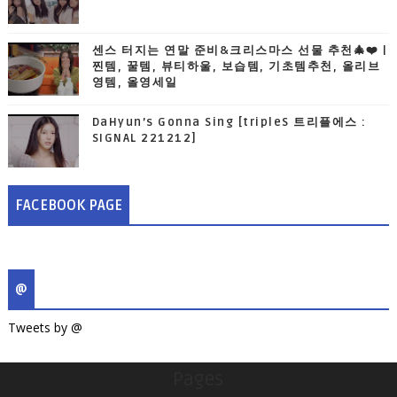
센스 터지는 연말 준비&크리스마스 선물 추천🎄❤️ |
찐템, 꿀템, 뷰티하울, 보습템, 기초템추천, 올리브
영템, 올영세일
DaHyun’s Gonna Sing [tripleS 트리플에스 :
SIGNAL 221212]
FACEBOOK PAGE
@
Tweets by @
Pages