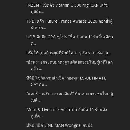
INZENT เปิดตัว Vitamin C 500 mg iCAP เสริม
ภูมิคุ้ม...
TPBI คว้า Future Trends Awards 2026 ตอกย้ำผู้
นำบรร...
UOB จับมือ CRG ชูโปร “ซื้อ 1 แถม 1” วันสิ้นเดือน
ต...
กรี๊ดให้สุดแล้วหยุดที่รักษ์โลก! “จูเนียร์–มาร์ค” ช...
“ธีรพร” ยกระดับมาตรฐานศัลยกรรมไทยสู่เวทีโลก
คว้า ...
ทีทีบี โชว์ความสำเร็จ “กองทุน ES-ULTIMATE
GA” ดัน...
“แคลร์ - ณริดา จรณะจิตต์” ต้นแบบเยาวชนไทย ผู้
เปลี่...
Meat & Livestock Australia จับมือ 10 ร้านดัง
ภูเก็ต...
ทีทีบี ผนึก LINE MAN Wongnai จับมือ