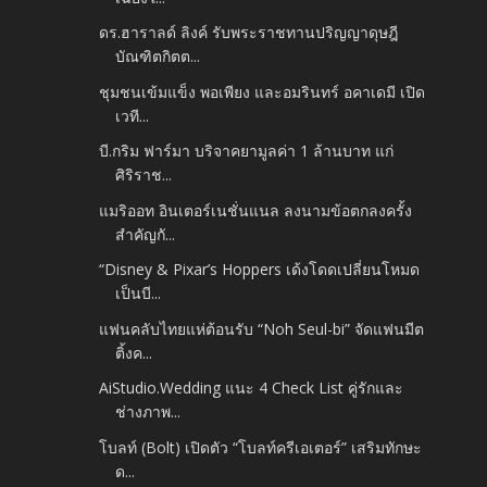
ดร.ฮาราลด์ ลิงค์ รับพระราชทานปริญญาดุษฎี
บัณฑิตกิตต...
ชุมชนเข้มแข็ง พอเพียง และอมรินทร์ อคาเดมี เปิด
เวที...
บี.กริม ฟาร์มา บริจาคยามูลค่า 1 ล้านบาท แก่
ศิริราช...
แมริออท อินเตอร์เนชั่นแนล ลงนามข้อตกลงครั้ง
สำคัญกั...
“Disney & Pixar’s Hoppers เด้งโดดเปลี่ยนโหมด
เป็นบี...
แฟนคลับไทยแห่ต้อนรับ “Noh Seul-bi” จัดแฟนมีต
ติ้งค...
AiStudio.Wedding แนะ 4 Check List คู่รักและ
ช่างภาพ...
โบลท์ (Bolt) เปิดตัว “โบลท์ครีเอเตอร์” เสริมทักษะ
ด...