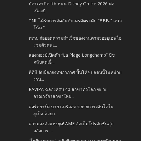
บัตรเครดิต ttb หนุน Disney On Ice 2026 ต่อ
เนื่องปี...
TNL ได้รับการจัดอันดับเครดิตระดับ “BBB-” แนว
โน้ม “...
ททท. ต่อยอดความสำเร็จของงานตามรอยยูเอฟโอ
รวมตัวคนเ...
ลองฌองป์เปิดตัว “La Plage Longchamp” บีช
คลับสุดเอ็...
ทีทีบี จับมือกองทัพอากาศ ปั้นโค้ชปลดหนี้ในหน่วย
งาน...
RAVIPA ฉลองครบ 40 สาขาทั่วโลก ขยาย
อาณาจักรสาขาใหม่...
คอร์ทยาร์ด บาย แมริออท ขยายการเติบโตใน
ภูเก็ต ด้วยก...
ความลงตัวแห่งยุค! AME จัดเต็มโปรดักชั่นสุด
อลังการ ...
“โพธิพุทธคยา” เวทีเชิดชูคุณธรรม รวมพลังบุคคล