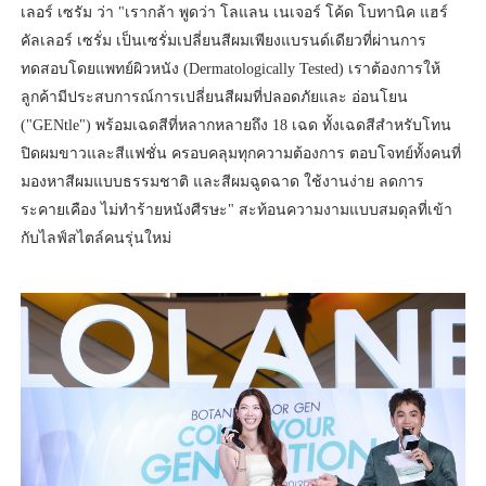
เลอร์ เซรัม ว่า "เรากล้า พูดว่า โลแลน เนเจอร์ โค้ด โบทานิค แฮร์
คัลเลอร์ เซรั่ม เป็นเซรั่มเปลี่ยนสีผมเพียงแบรนด์เดียวที่ผ่านการ
ทดสอบโดยแพทย์ผิวหนัง (Dermatologically Tested) เราต้องการให้
ลูกค้ามีประสบการณ์การเปลี่ยนสีผมที่ปลอดภัยและ อ่อนโยน
("GENtle") พร้อมเฉดสีที่หลากหลายถึง 18 เฉด ทั้งเฉดสีสำหรับโทน
ปิดผมขาวและสีแฟชั่น ครอบคลุมทุกความต้องการ ตอบโจทย์ทั้งคนที่
มองหาสีผมแบบธรรมชาติ และสีผมฉูดฉาด ใช้งานง่าย ลดการ
ระคายเคือง ไม่ทำร้ายหนังศีรษะ" สะท้อนความงามแบบสมดุลที่เข้า
กับไลฟ์สไตล์คนรุ่นใหม่