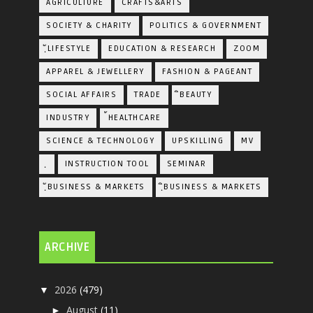
AGRICULTURE
CRAFTS&ARTS
SOCIETY & CHARITY
POLITICS & GOVERNMENT
ฺัLIFESTYLE
EDUCATION & RESEARCH
ZOOM
APPAREL & JEWELLERY
FASHION & PAGEANT
SOCIAL AFFAIRS
TRADE
ิBEAUTY
INDUSTRY
้HEALTHCARE
SCIENCE & TECHNOLOGY
UPSKILLING
MV
ฺ
INSTRUCTION TOOL
SEMINAR
ฺัBUSINESS & MARKETS
ฺิBUSINESS & MARKETS
ARCHIVE
2026
(479)
▼
August
(11)
►