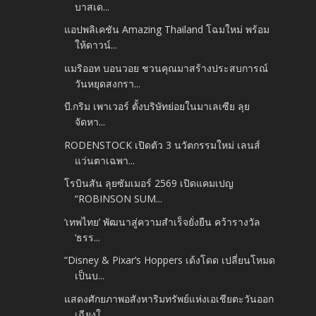
บาสเด...
แอปพลิเคชัน Amazing Thailand โฉมใหม่ พร้อม
ให้ดาวน์...
แมริออท บอนวอย ชวนคุณมาสร้างประสบการณ์
วันหยุดสงกรา...
บี.กริม เพาเวอร์ ตั้งบริษัทย่อยในมาเลเซีย ลุย
จัดหา...
RODENSTOCK เปิดตัว 3 นวัตกรรมใหม่ เลนส์
แว่นตาเฉพา...
โรบินสัน ลุยซัมเมอร์ 2569 เปิดแคมเปญ
“ROBINSON SUM...
‘เทพไทย’ พัฒนาสู่ความสำเร็จยั่งยืน คว้ารางวัล
‘ธรร...
“Disney & Pixar’s Hoppers เด้งโดด เปลี่ยนโหมด
เป็นบ...
แสดงศักยภาพอสังหาริมทรัพย์แห่งเอเชียตะวันออก
เฉียงใ...