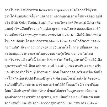
ภายในงานยังมีกิจกรรม Interactive Experience เปิดโอกาสให้ผู้ร่วม
งานได้ค้นพบสีผมที่ใช่ผ่านกิจกรรมหลากหลาย อาทิ โซนทดลองเฉดสี
จริง (Hair Color Testing Zone), กิจกรรมวิเคราะห์ Personal Color เพื่อ
แนะนำโทนสีผมที่เหมาะกับแต่ละบุคคล รวมถึงการทดลองฟิลเตอร์สี
ผมเสมือนจริง https://ym.tiktok.com/ZMDSVX+KI เพื่อให้เห็นภาพลุค
ใหม่ก่อนตัดสินใจ และกิจกรรม Meet & Greet อย่างใกล้ชิดกับ "ออม-
กรณ์นภัส" ที่จะมาร่วมถ่ายทอดแรงบันดาลใจในการเปลี่ยนลุคและ
สะท้อนมุมมองความงามในแบบของคนรุ่นใหม่ นอกจากไฮไลต์
ภายในงานแล้ว ครั้งนี้ Lolane Neture Cod ยังเชิญแบรนด์น้ำผลไม้เพื่อ
สุขภาพระดับพรีเมียม อย่างแบรนด์ "เลเล่" (Lele) มาเติมความสดชื่น
และมีชีวิตชีวาให้กับผู้เข้าร่วมงานด้วย โดยการจัดเตรียมเครื่องดื่มน้ำ
ผลไม้สกัดเย็น (Cold-Pressed) สูตรพิเศษ ตอบโจทย์ไลฟ์สไตล์ของคน
รุ่นใหม่ที่ใส่ใจสุขภาพ มาร่วมแจกจ่ายให้ได้ลิ้มลองถึง 2 รสชาติยอด
นิยม ได้แก่รสชาติ Skin Glow น้ำผลไม้สกัดเย็นสูตรเฉพาะที่ผสาน
คุณค่าจากธรรมชาติของ ลูกแพร, แอปเปิลเขียว และ สัปปะรด มอบ
ความสดชื่นและคืนความฉ่ำวาวสู่ผิวพรรณ และ รสชาติ Go Away