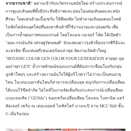
จากธรรมชาติ"
ผสานเข้ากับนวัตกรรมสมัยใหม่ สร้างประสบการณ์
การดูแลเส้นผมที่ทั้งมีประสิทธิภาพและอ่อนโยนต่อเส้นผมและหนัง
ศีรษะ โดดเด่นด้วยเนื้อเซรั่ม ให้สีผมชัด ไม่ทำลายเส้นผมตอบโจทย์
ไลฟ์สไตล์คนยุคใหม่ที่มองหาสินค้าที่ใช้งานง่ายและปลอดภัย เพื่อ
เป็นการย้ำคุณภาพของแบรนด์ โดยโลแลน เนเจอร์ โค้ด ได้เปิดตัว
"ออม-กรณ์นภัส เศรษฐรัตนพงศ์" นักแสดงดาวรุ่งตัวท็อปจากซีรีส์และ
ละครฮิต ขึ้นแท่นพรีเซนเตอร์คนล่าสุด จัดงานเปิดตัวใหญ่
"BOTANIC COLOR GEN COLOR YOUR GENERATION สวยทุก ลุค
ออร่าทุก GEN" ย้ำภาพลักษณ์ของแบรนด์ที่ต้องการเชื่อมโยงกับกลุ่ม
ลูกค้าใหม่ๆ และสร้างความมั่นใจให้ผู้บริโภคว่าไม่ว่าจะเป็นคนอายุ
ไหน ในเจนเนอเรชั่นไหนก็สามารถเปลี่ยนลุค สนุกกับการเปลี่ยนสีผม
ได้แบบไร้ขีดจำกัด ไฮไลท์ในงานจัดเต็มกับประสบการณ์เปลี่ยนสีผม
แบบเจนเทิล ("GENtle") ของเซรั่มเปลี่ยนสีผม โลแลน โบทานิค แฮร์
คัลเลอร์ เซรั่ม ณ เดอะมอลล์ ไลฟ์สโตร์ บางกะปิ ลาน MCC Hall ชั้น
G เมื่อวันก่อน