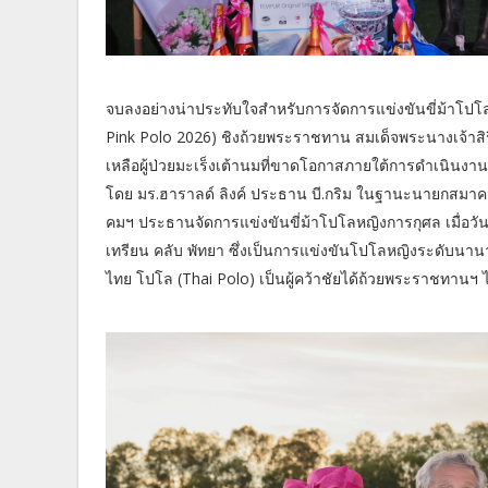
จบลงอย่างน่าประทับใจสำหรับการจัดการแข่งขันขี่ม้าโปโล
Pink Polo 2026) ชิงถ้วยพระราชทาน สมเด็จพระนางเจ้าสิร
เหลือผู้ป่วยมะเร็งเต้านมที่ขาดโอกาสภายใต้การดำเนินงานของ
โดย มร.ฮาราลด์ ลิงค์ ประธาน บี.กริม ในฐานะนายกสมาคม
คมฯ ประธานจัดการแข่งขันขี่ม้าโปโลหญิงการกุศล เมื่อวัน
เทรียน คลับ พัทยา ซึ่งเป็นการแข่งขันโปโลหญิงระดับนาน
ไทย โปโล (Thai Polo) เป็นผู้คว้าชัยได้ถ้วยพระราชทานฯ ไ