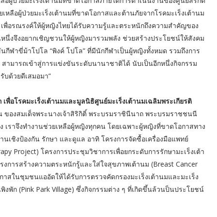
หลือผู้ป่วยมะเร็งเต้านมที่ขาดโอกาสภายใต้การดำเนินงานของศูนย์สิริกิติ์
ช่วยเหลือผู้ป่วยมะเร็งเต้านมที่ขาดโอกาสและต้านภัยจากโรคมะเร็งเต้านม
เพื่อรณรงค์ให้ผู้หญิงไทยได้รับความรู้และตระหนักถึงความสำคัญของ
หนึ่งจึงอยากเชิญชวนให้ผู้หญิงมารวมพลัง ช่วยสร้างประโยชน์ให้สังคม
ฬาขี่ม้าโปโล “พิงค์ โปโล” ที่มีนักกีฬาเป็นผู้หญิงทั้งหมด รวมถึงการ
ใหม่ สามารถเข้าสู่การแข่งขันระดับนานาชาติได้ นับเป็นอีกหนึ่งกิจกรรม
บรับด้วยดีเสมอมา”
าถ เพื่อโรคมะเร็งเต้านมและมูลนิธิศูนย์มะเร็งเต้านมเฉลิมพระเกียรติ
 ของสมเด็จพระนางเจ้าสิริกิติ์ พระบรมราชินีนาถ พระบรมราชชนนี
แท้จริง เราจึงทำงานช่วยเหลือผู้หญิงทุกคน โดยเฉพาะผู้หญิงที่ขาดโอกาสทาง
ชิงป้องกัน รักษา และดูแล อาทิ โครงการจัดซื้อเครื่องมือแพทย์
rapy Project) โครงการประชุมวิชาการเพื่อยกระดับการรักษามะเร็งเต้า
ครงการสร้างความตระหนักรู้และใส่ใจสุขภาพเต้านม (Breast Cancer
อกาสในชุมชนแออัดให้ได้รับการตรวจคัดกรองมะเร็งเต้านมและมะเร็ง
พัก (Pink Park Village) ซึ่งกิจกรรมต่าง ๆ ที่เกิดขึ้นล้วนป็นประโยชน์