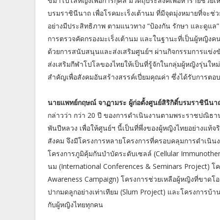
ขี่ม้าโปโลหญิงเพื่อการกุศล มีวัตถุประสงค์เพื่อหารายช่วยเ
บรมราชินีนาถ เพื่อโรคมะเร็งเต้านม ที่มีจุดมุ่งหมายที่จะ
อย่างมีประสิทธิภาพ ตามแนวทาง “ป้องกัน รักษา และดูแล” 
การตรวจคัดกรองมะเร็งเต้านม และในฐานะที่เป็นผู้หญิงคน
ด้วยการสนับสนุนและส่งเสริมศูนย์ฯ ผ่านกิจกรรมการแข่งขันกี
ส่งเสริมกีฬาโปโลของไทยให้เป็นที่รู้จักในกลุ่มผู้หญิงรุ่น
สำคัญเพื่อสังคมอันสร้างสรรค์เปี่ยมคุณค่า ซึ่งได้รับการตอ
นายแพทย์กฤษณ์ จาฏามระ ผู้ก่อตั้งศูนย์สิริกิติ์บรมราชินีน
กล่าวว่า กว่า 20 ปี ของการดำเนินงานตามพระราชปณิธาน
พันปีหลวง เพื่อให้ศูนย์ฯ นี้เป็นที่พึ่งของผู้หญิงไทยอย่าง
สังคม จึงมีโครงการหลายโครงการที่ครอบคลุมการดำเนินงานเ
โครงการภูมิคุ้มกันบำบัดระดับเซลล์ (Cellular Immunothe
นม (International Conferences & Seminars Project) โ
Awareness Campaign) โครงการช่วยเหลือผู้หญิงที่ขาดโ
ปากมดลูกอย่างเท่าเทียม (Slum Project) และโครงการบ้านพิง
กับผู้หญิงไทยทุกคน