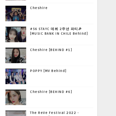
Cheshire
#56 STAYC 데뷔 2주년 파티🎉
[MUSIC BANK IN CHILE Behind]
Cheshire [BEHIND #1]
POPPY [MV Behind]
Cheshire [BEHIND #6]
The ReVe Festival 2022 -