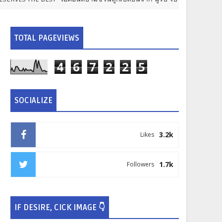
TOTAL PAGEVIEWS
4
6
7
2
2
5
SOCIALIZE
3.2k
Likes
1.7k
Followers
IF DESIRE, CICK IMAGE 👇