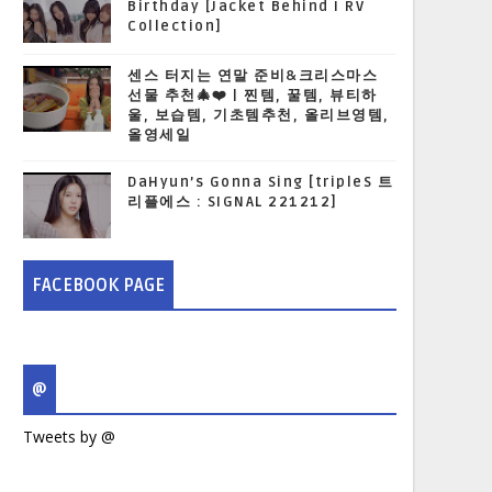
Birthday [Jacket Behind I RV
Collection]
센스 터지는 연말 준비&크리스마스
선물 추천🎄❤️ | 찐템, 꿀템, 뷰티하
울, 보습템, 기초템추천, 올리브영템,
올영세일
DaHyun’s Gonna Sing [tripleS 트
리플에스 : SIGNAL 221212]
FACEBOOK PAGE
@
Tweets by @