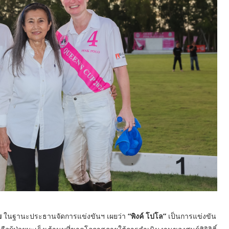
ทย
ในฐานะประธานจัดการแข่งขันฯ เผยว่า
“พิงค์ โปโล”
เป็นการแข่งขัน