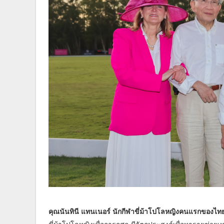
คุณนันทินี แทนเนอร์ นักกีฬาขี่ม้าโปโลหญิงคนแรกของไ