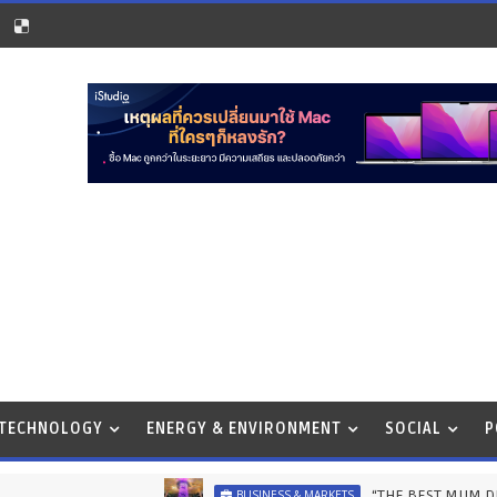
 TECHNOLOGY
ENERGY & ENVIRONMENT
SOCIAL
P
“THE BEST MUM DESERVES THE BEST” 
BUSINESS & MARKETS