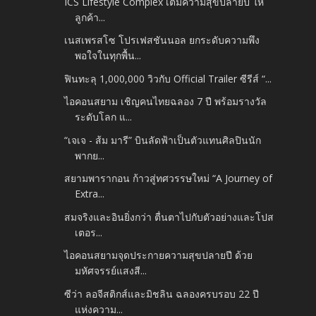
ICS Lifestyle Complex เติมความสุขปลายปี ให้
ลูกค้า...
เนสเพรสโซ โปรเฟสชันนอล ยกระดับความพึง
พอใจในทุกพื้น...
ฟินทะลุ 1,000,000 วิวกับ Official Trailer ซีรีส์ “...
ไอคอนสยาม เชิญคนไทยฉลอง 7 ปี พร้อมรางวัล
ระดับโลก แ...
“เจเจ - ส้ม มารี” บินลัดฟ้าเป็นตัวแทนศิลปินนัก
พากย...
สยามพารากอน ก้าวสู่ทศวรรษใหม่ “A Journey of
Extra...
สมจริงและอินยิ่งกว่า ตื่นตาไปกับตัวอย่างและโปส
เตอร...
ไอคอนสยามจุดประกายความสุขปลายปี ด้วย
มหัศจรรย์แสงสี...
ซีว่า ลอจีสติกส์และมิชลิน ฉลองครบรอบ 22 ปี
แห่งความ...