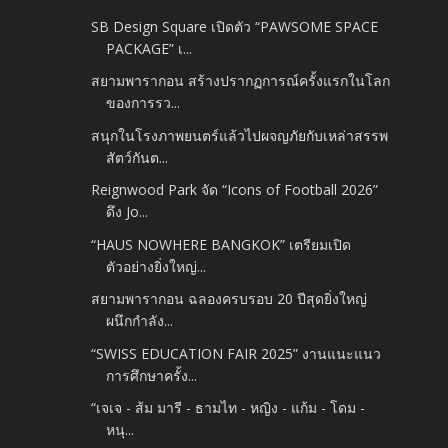
SB Design Square เปิดตัว “PAWSOME SPACE
PACKAGE” เ...
สยามพารากอน สร้างปรากฏการณ์ครั้งแรกในโลก
ของการรว...
สนุกในโรงภาพยนตร์แล้วไปผจญภัยกับเหล่าสรรพ
สัตว์กันต...
Reignwood Park จัด “Icons of Football 2026”
ดึง Jo...
“HAUS NOWHERE BANGKOK” เตรียมเปิด
ตัวอย่างยิ่งใหญ่...
สยามพารากอน ฉลองครบรอบ 20 ปีสุดยิ่งใหญ่
ผนึกกำลัง...
“SWISS EDUCATION FAIR 2025” งานแนะแนว
การศึกษาครั้ง...
“เจเจ - ส้ม มารี - ธามไท - หญิง - แก้ม - โดม -
หนุ...