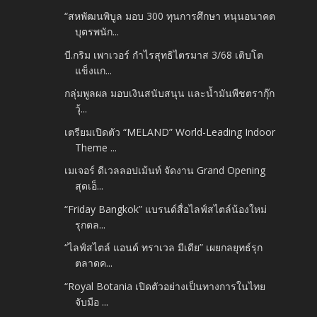
“สหพัฒนพิบูล มอบ 300 ทุนการศึกษา หนุนอนาคต
บุตรพนัก...
บี.กริม เพาเวอร์ กำไรสุทธิไตรมาส 3/68 เติบโต
แข็งแก...
กลุ่มพูลผล มอบเงินสนับสนุน และน้ำมันพืชตรากุ๊ก
วุ้...
เตรียมเปิดตัว “MELAND” World-Leading Indoor
Theme ...
เมเจอร์ ดีเวลลอปเม้นท์ จัดงาน Grand Opening
สุดเอ็...
“Friday Bangkok” แบรนด์สื่อไลฟ์สไตล์น้องใหม่
รุกตล...
“ไลฟ์สไตล์ แอนด์ ทราเวล มีเดีย” เผยกลยุทธ์รุก
ตลาดค...
“Royal Botania เปิดตัวอย่างเป็นทางการในไทย
จับมือ ...