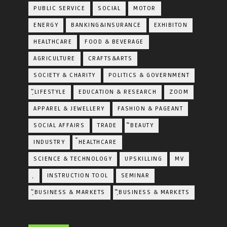
PUBLIC SERVICE
SOCIAL
MOTOR
ENERGY
BANKING&INSURANCE
EXHIBITON
HEALTHCARE
FOOD & BEVERAGE
AGRICULTURE
CRAFTS&ARTS
SOCIETY & CHARITY
POLITICS & GOVERNMENT
ฺัLIFESTYLE
EDUCATION & RESEARCH
ZOOM
APPAREL & JEWELLERY
FASHION & PAGEANT
SOCIAL AFFAIRS
TRADE
ิBEAUTY
INDUSTRY
้HEALTHCARE
SCIENCE & TECHNOLOGY
UPSKILLING
MV
ฺ
INSTRUCTION TOOL
SEMINAR
ฺัBUSINESS & MARKETS
ฺิBUSINESS & MARKETS