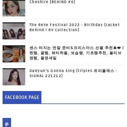
Cheshire [BEHIND #6]
The ReVe Festival 2022 - Birthday [Jacket
Behind I RV Collection]
센스 터지는 연말 준비&크리스마스 선물 추천🎄❤️ |
찐템, 꿀템, 뷰티하울, 보습템, 기초템추천, 올리브
영템, 올영세일
DaHyun’s Gonna Sing [tripleS 트리플에스 :
SIGNAL 221212]
FACEBOOK PAGE
@