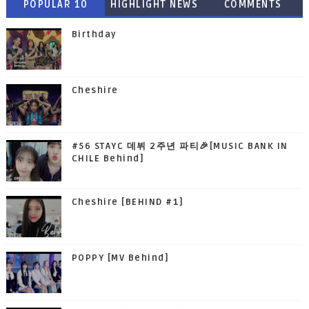
POPULAR 10
HIGHLIGHT NEWS
COMMENTS
Birthday
Cheshire
#56 STAYC 데뷔 2주년 파티🎉[MUSIC BANK IN
CHILE Behind]
Cheshire [BEHIND #1]
POPPY [MV Behind]