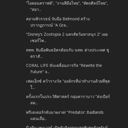
“ไอคอนคราฟต์”, “งานฝีมือไทย”, “หัตถศิลป์ไทย”,
“สยา...
สยามพิวรรธน์ จับมือ Belmond สร้าง
ปรากฏการณ์ “A Gra...
“Disney’s Zootopia 2 นครสัตว์มหาสนุก 2” เผย
เซอร์ไพ...
ททท. จับมือพันธมิตรต้อนรับ นทท. ต่างประเทศ ชู
ตราสั...
CORAL LIFE ขับเคลื่อนภารกิจ “Rewrite the
Future” จ...
เฟดเอ็กซ์ คว้ารางวัล “องค์กรที่น่าทำงานด้วยที่สุด
ใ...
ครั้งแรกในประวัติศาสตร์ กลุ่มคาราบาว “ส่งเบียร์
สด...
พรีเดเตอร์กลับมาผงาด! “Predator: Badlands
แดนเถื่อ...
บี.กริม เพาเวอร์ เปิดตัวกิจกรรมสุดพิเศษสำหรับผู้