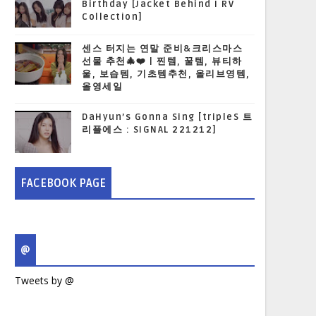
Birthday [Jacket Behind I RV
Collection]
센스 터지는 연말 준비&크리스마스
선물 추천🎄❤️ | 찐템, 꿀템, 뷰티하
울, 보습템, 기초템추천, 올리브영템,
올영세일
DaHyun’s Gonna Sing [tripleS 트
리플에스 : SIGNAL 221212]
FACEBOOK PAGE
@
Tweets by @