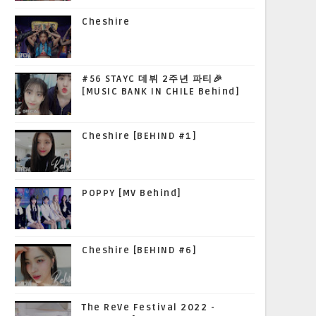
Cheshire
#56 STAYC 데뷔 2주년 파티🎉
[MUSIC BANK IN CHILE Behind]
Cheshire [BEHIND #1]
POPPY [MV Behind]
Cheshire [BEHIND #6]
The ReVe Festival 2022 -