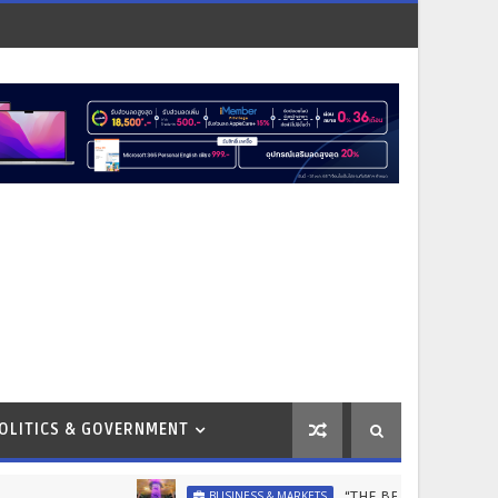
OLITICS & GOVERNMENT
“THE BEST MUM DESERVES THE BEST” ไอค
BUSINESS & MARKETS