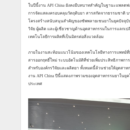
ในปีนี้งาน API China ยังคงมีบทบาทสำคัญในฐานะแพลต
การจัดแสดงครอบคลุมวัตถุดิบยา สารสกัดจากธรรมชาติ บร
โครงสร้างสนับสนุนสำคัญของซัพพลายเชนยาในยุคปัจจุบัน นอ
วิจัย ผู้ผลิต และผู้เชี่ยวชาญด้านอุตสาหกรรมในการแลกเปล
เทคโนโลยีการผลิตที่เป็นมิตรต่อสิ่งแวดล้อม
ภายในงานสะท้อนแนวโน้มของเทคโนโลยีทางการแพทย์ที่มีท
สารออกฤทธิ์ใหม่ ระบบอัตโนมัติที่ช่วยเพิ่มประสิทธิภาพก
สำหรับองค์กรวิจัยและผลิตยา ทั้งหมดนี้ล้วนช่วยให้อุตสา
งาน API China ปีนี้แสดงภาพรวมของอุตสาหกรรมยาในยุคใหม
ประเทศ