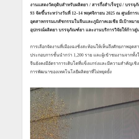
งานแสดงวัตถุดิบสำหรับผลิตยา / สารกึ่งสำเร็จรูป / บรรจุ
93 จัดขึ้นระหว่างวันที่ 12–14 พฤศจิกายน 2025 ณ ศูนย์กา
อุตสาหกรรมเภสัชกรรมในจีนและภูมิภาคเอเชีย มีเป้าหมาย
อุปกรณ์ผลิตยา บรรจุภัณฑ์ยา และงานบริการวิจัยให้ก้าวสู่
การเลือกจัดงานที่เมืองฉงชิ่งสะท้อนให้เห็นถึงศักยภาพอุตส
ประกอบการชั้นนำกว่า 1,200 ราย และผู้เข้าชมงานจากทั
จีนยังคงมีอัตราการเติบโตที่แข็งแกร่งและมีความสำคัญเชิ
การพัฒนาของเทคโนโลยีผลิตยาที่ไม่หยุดยั้ง