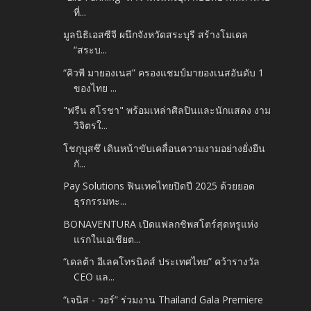
ที่...
มูลนิธิเอสซีจี ผนึกจังหวัดสระบุรี สร้างโมเดล
“สระบ...
“คิวพี มายองเนส” ครองแชมป์มายองเนสอันดับ 1
ของไทย ...
"ฟรีน สโรชา" พร้อมเหล่าศิลปินและนักแสดง งาม
วิจิตรใ...
โชกุบุสซึ เดินหน้าขับเคลื่อนความงามอย่างยั่งยืน
กั...
Pay Solutions ฟินเทคไทยปิดปี 2025 ด้วยยอด
ธุรกรรมทะ...
BONAVENTURA เปิดแฟลกชิพสโตร์สุดหรูแห่ง
แรกในเอเชียต...
“เดลต้า อีเลคโทรนิคส์ ประเทศไทย” คว้ารางวัล
CEO แล...
“เจนิส - วอร์” ร่วมงาน Thailand Gala Premiere