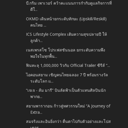
บี.กริม เพาเวอร์ คว้าคะแนนการกำกับดูแลกิจการที่
ดีใ...
OKMD เดินหน้ายกระดับทักษะ (Upskill/Reskill)
คนไทย ...
ICS Lifestyle Complex เติมความสุขปลายปี ให้
ลูกค้า...
เนสเพรสโซ โปรเฟสชันนอล ยกระดับความพึง
พอใจในทุกพื้น...
ฟินทะลุ 1,000,000 วิวกับ Official Trailer ซีรีส์ “...
ไอคอนสยาม เชิญคนไทยฉลอง 7 ปี พร้อมรางวัล
ระดับโลก แ...
“เจเจ - ส้ม มารี” บินลัดฟ้าเป็นตัวแทนศิลปินนัก
พากย...
สยามพารากอน ก้าวสู่ทศวรรษใหม่ “A Journey of
Extra...
สมจริงและอินยิ่งกว่า ตื่นตาไปกับตัวอย่างและโปส
เตอร...