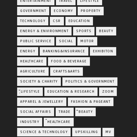
ENTERTAINMENT
TRAVEL
LIFESTYLE
GOVERNMENT
ECONOMY
PROPERTY
TECHNOLOGY
CSR
EDUCATION
ENERGY & ENVIRONMENT
SPORTS
BEAUTY
PUBLIC SERVICE
SOCIAL
MOTOR
ENERGY
BANKING&INSURANCE
EXHIBITON
HEALTHCARE
FOOD & BEVERAGE
AGRICULTURE
CRAFTS&ARTS
SOCIETY & CHARITY
POLITICS & GOVERNMENT
ฺัLIFESTYLE
EDUCATION & RESEARCH
ZOOM
APPAREL & JEWELLERY
FASHION & PAGEANT
SOCIAL AFFAIRS
TRADE
ิBEAUTY
INDUSTRY
้HEALTHCARE
SCIENCE & TECHNOLOGY
UPSKILLING
MV