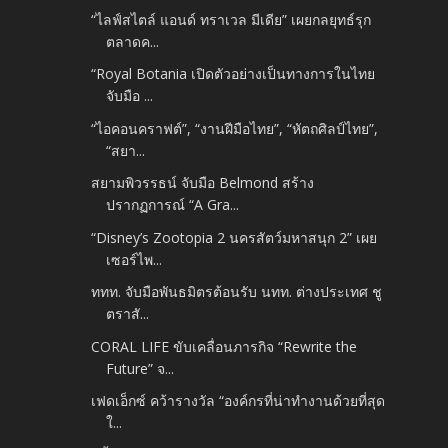
“ไลฟ์สไตล์ แอนด์ ทราเวล มีเดีย” เผยกลยุทธ์รุก
ตลาดค...
“Royal Botania เปิดตัวอย่างเป็นทางการในไทย
จับมือ ...
“ไอคอนคราฟต์”, “งานฝีมือไทย”, “หัตถศิลป์ไทย”,
“สยา...
สยามพิวรรธน์ จับมือ Belmond สร้าง
ปรากฏการณ์ “A Gra...
“Disney’s Zootopia 2 นครสัตว์มหาสนุก 2” เผย
เซอร์ไพ...
ททท. จับมือพันธมิตรต้อนรับ นทท. ต่างประเทศ ชู
ตราสั...
CORAL LIFE ขับเคลื่อนภารกิจ “Rewrite the
Future” จ...
เฟดเอ็กซ์ คว้ารางวัล “องค์กรที่น่าทำงานด้วยที่สุด
ใ...