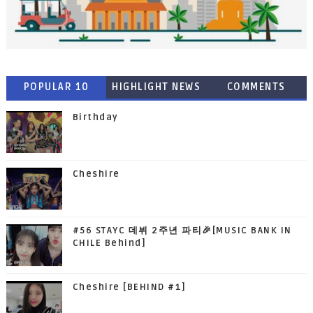
POPULAR 10
HIGHLIGHT NEWS
COMMENTS
Birthday
Cheshire
#56 STAYC 데뷔 2주년 파티🎉[MUSIC BANK IN
CHILE Behind]
Cheshire [BEHIND #1]