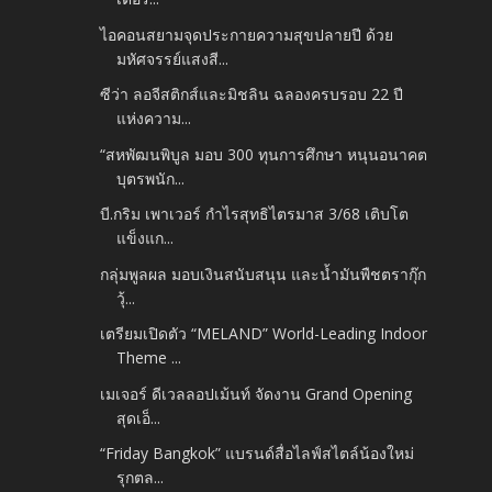
ไอคอนสยามจุดประกายความสุขปลายปี ด้วย
มหัศจรรย์แสงสี...
ซีว่า ลอจีสติกส์และมิชลิน ฉลองครบรอบ 22 ปี
แห่งความ...
“สหพัฒนพิบูล มอบ 300 ทุนการศึกษา หนุนอนาคต
บุตรพนัก...
บี.กริม เพาเวอร์ กำไรสุทธิไตรมาส 3/68 เติบโต
แข็งแก...
กลุ่มพูลผล มอบเงินสนับสนุน และน้ำมันพืชตรากุ๊ก
วุ้...
เตรียมเปิดตัว “MELAND” World-Leading Indoor
Theme ...
เมเจอร์ ดีเวลลอปเม้นท์ จัดงาน Grand Opening
สุดเอ็...
“Friday Bangkok” แบรนด์สื่อไลฟ์สไตล์น้องใหม่
รุกตล...