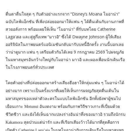
ตื่นตาตื่นใจสุด ๆ กับตัวอย่างแรกจาก “Disney’s Moana โมอาน่า”
ฉบับไลฟ์แอ็กชัน ที่เพิ่งปล่อยออกมาให้แฟน ๆ ได้ตื่นเต้นกับงานภาพที่
สวยอลังการ พร้อมเผยให้เห็น “โมอาน่า” ที่รับบทโดย Catherine
Lagaʻaia และคู่หูกึ่งเทพ “มาวอิ” ซึ่งได้ Dwayne Johnson ผู้ให้เสียง
ออริจินัลในภาพยนตร์แอนิเมชันกลับมารับบทนี้อีกครั้ง งานนี้บอกเลย
ว่าน่าดูมาก แฟน ๆ เตรียมตัวกันได้เลย 9 กรกฎาคม 2569 ไปผจญภัย
ในมหาสมุทรอันกว้างใหญ่กับโมอาน่า มาวอิ และผองเพื่อนนักเดินเรือ
ในโรงภาพยนตร์ทั่วประเทศ
โดยตัวอย่างที่ปล่อยออกมาสร้างเสียงฮือฮาให้กลุ่มแฟน ๆ โมอาน่าได้
อย่างมาก เพราะเป็นครั้งแรกที่เผยให้เห็นการผจญภัยสุดตื่นเต้นใน
มหาสมุทรของเหล่าตัวละครในแบบไลฟ์แอ็กชัน อีกทั้งยังพาผู้ชมไป
เยือนเกาะ Motunui อันงดงาม พร้อมกับภาพวิถีชาวเกาะที่เปี่ยมด้วย
ชีวิตชีวา และยังได้เห็นฉากแปลงร่างอันน่าทึ่งของมาวอิ รวมถึงนักรบ
Kakamora สุดป่วนแต่น่ารัก และที่เรียกเสียงว้าวได้มากที่สุดคือการ
เปิดตัว Catherine Lagaʻaia ในบทโมอาน่ากับการเดินเรือในมหาสมุทร