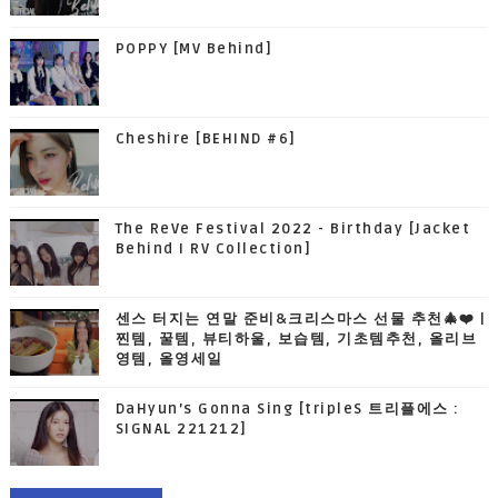
POPPY [MV Behind]
Cheshire [BEHIND #6]
The ReVe Festival 2022 - Birthday [Jacket
Behind I RV Collection]
센스 터지는 연말 준비&크리스마스 선물 추천🎄❤️ |
찐템, 꿀템, 뷰티하울, 보습템, 기초템추천, 올리브
영템, 올영세일
DaHyun’s Gonna Sing [tripleS 트리플에스 :
SIGNAL 221212]