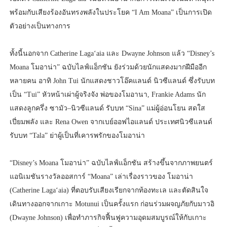
พร้อมกับเสียงร้องอันทรงพลังในประโยค “I Am Moana” เป็นการเปิด
ตัวอย่างเป็นทางการ
ทั้งนี้นอกจาก Catherine Lagaʻaia และ Dwayne Johnson แล้ว “Disney’s
Moana โมอาน่า” ฉบับไลฟ์แอ็กชัน ยังร่วมด้วยนักแสดงมากฝีมืออีก
หลายคน อาทิ John Tui นักแสดงชาวโอ๊คแลนด์ นิวซีแลนด์ ซึ่งรับบท
เป็น “Tui” หัวหน้าเผ่าผู้จริงจัง พ่อของโมอานา, Frankie Adams นัก
แสดงลูกครึ่ง ซามัว–นิวซีแลนด์ รับบท “Sina” แม่ผู้อ่อนโยน สดใส
เปี่ยมพลัง และ Rena Owen จากเบย์ออฟไอแลนด์ ประเทศนิวซีแลนด์
รับบท “Tala” ย่าผู้เป็นที่เคารพรักของโมอาน่า
“Disney’s Moana โมอาน่า” ฉบับไลฟ์แอ็กชัน สร้างขึ้นจากภาพยนตร์
แอนิเมชันรางวัลออสการ์ “Moana” เล่าเรื่องราวของ โมอาน่า
(Catherine Lagaʻaia) ที่ตอบรับเสียงเรียกจากท้องทะเล และตัดสินใจ
เดินทางออกจากเกาะ Motunui เป็นครั้งแรก ก่อนร่วมผจญภัยกับมาวอิ
(Dwayne Johnson) เพื่อทำภารกิจฟื้นฟูความอุดมสมบูรณ์ให้กับเกาะ