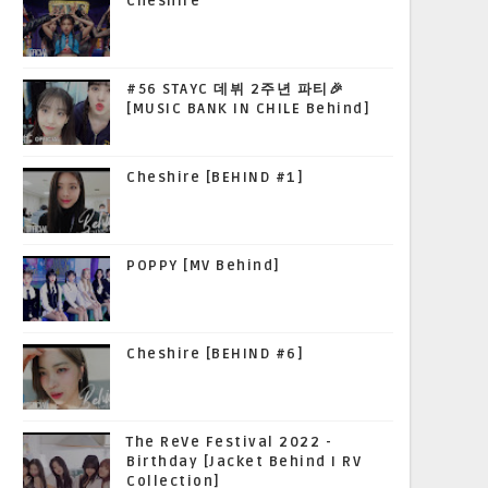
Cheshire
#56 STAYC 데뷔 2주년 파티🎉
[MUSIC BANK IN CHILE Behind]
Cheshire [BEHIND #1]
POPPY [MV Behind]
Cheshire [BEHIND #6]
The ReVe Festival 2022 -
Birthday [Jacket Behind I RV
Collection]