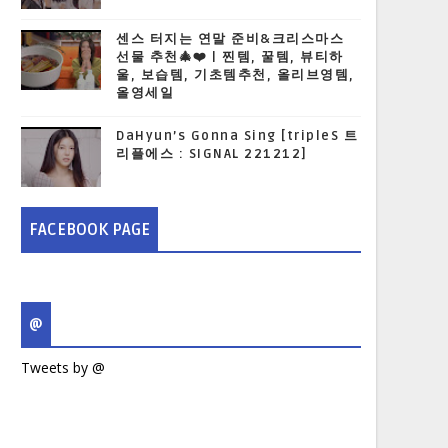
센스 터지는 연말 준비&크리스마스
선물 추천🎄❤️ | 찐템, 꿀템, 뷰티하
울, 보습템, 기초템추천, 올리브영템,
올영세일
DaHyun’s Gonna Sing [tripleS 트
리플에스 : SIGNAL 221212]
FACEBOOK PAGE
@
Tweets by @