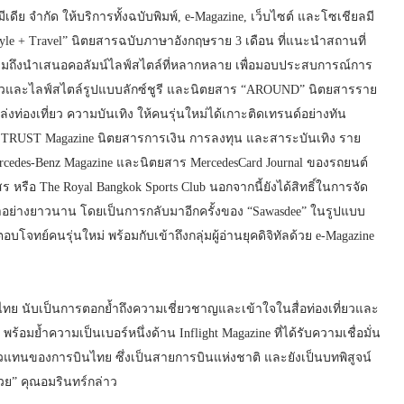
ีเดีย จำกัด ให้บริการทั้งฉบับพิมพ์, e-Magazine, เว็บไซต์ และโซเชียลมี
ifestyle + Travel” นิตยสารฉบับภาษาอังกฤษราย 3 เดือน ที่แนะนำสถานที่
วมถึงนำเสนอคอลัมน์ไลฟ์สไตล์ที่หลากหลาย เพื่อมอบประสบการณ์การ
ี่ยวและไลฟ์สไตล์รูปแบบลักซ์ชูรี และนิตยสาร “AROUND” นิตยสารราย
่งท่องเที่ยว ความบันเทิง ให้คนรุ่นใหม่ได้เกาะติดเทรนด์อย่างทัน
 TRUST Magazine นิตยสารการเงิน การลงทุน และสาระบันเทิง ราย
edes-Benz Magazine และนิตยสาร MercedesCard Journal ของรถยนต์
ือ The Royal Bangkok Sports Club นอกจากนี้ยังได้สิทธิ์ในการจัด
มาอย่างยาวนาน โดยเป็นการกลับมาอีกครั้งของ “Sawasdee” ในรูปแบบ
อบโจทย์คนรุ่นใหม่ พร้อมกับเข้าถึงกลุ่มผู้อ่านยุคดิจิทัลด้วย e-Magazine
ไทย นับเป็นการตอกย้ำถึงความเชี่ยวชาญและเข้าใจในสื่อท่องเที่ยวและ
ร้อมย้ำความเป็นเบอร์หนึ่งด้าน Inflight Magazine ที่ได้รับความเชื่อมั่น
วแทนของการบินไทย ซึ่งเป็นสายการบินแห่งชาติ และยังเป็นบทพิสูจน์
้วย” คุณอมรินทร์กล่าว