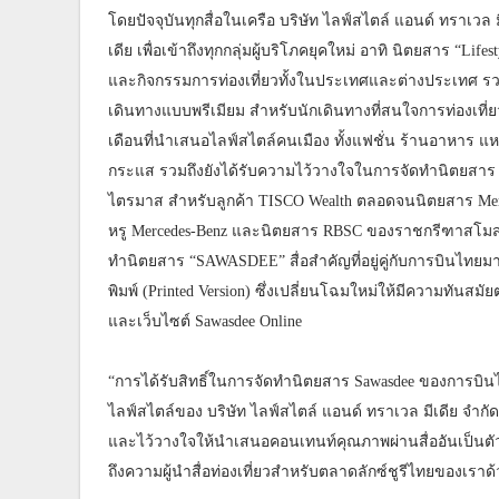
โดยปัจจุบันทุกสื่อในเครือ บริษัท ไลฟ์สไตล์ แอนด์ ทราเวล ม
เดีย เพื่อเข้าถึงทุกกลุ่มผู้บริโภคยุคใหม่ อาทิ นิตยสาร “L
และกิจกรรมการท่องเที่ยวทั้งในประเทศและต่างประเทศ ร
เดินทางแบบพรีเมียม สำหรับนักเดินทางที่สนใจการท่องเท
เดือนที่นำเสนอไลฟ์สไตล์คนเมือง ทั้งแฟชั่น ร้านอาหาร แหล
กระแส รวมถึงยังได้รับความไว้วางใจในการจัดทำนิตยสาร
ไตรมาส สำหรับลูกค้า TISCO Wealth ตลอดจนนิตยสาร Merc
หรู Mercedes-Benz และนิตยสาร RBSC ของราชกรีฑาสโมสร หร
ทำนิตยสาร “SAWASDEE” สื่อสำคัญที่อยู่คู่กับการบินไทย
พิมพ์ (Printed Version) ซึ่งเปลี่ยนโฉมใหม่ให้มีความทันสมัยต
และเว็บไซต์ Sawasdee Online
“การได้รับสิทธิ์ในการจัดทำนิตยสาร Sawasdee ของการบิน
ไลฟ์สไตล์ของ บริษัท ไลฟ์สไตล์ แอนด์ ทราเวล มีเดีย จำกัด พ
และไว้วางใจให้นำเสนอคอนเทนท์คุณภาพผ่านสื่ออันเป็นตั
ถึงความผู้นำสื่อท่องเที่ยวสำหรับตลาดลักซ์ชูรีไทยของเราด