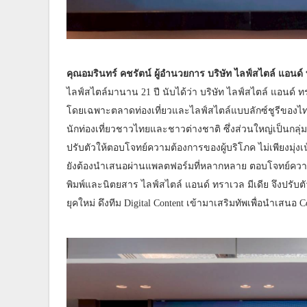
คุณอมรินทร์ คชรัตน์ ผู้อำนวยการ บริษัท ไลฟ์สไตล์ แอนด์
ไลฟ์สไตล์มานาน 21 ปี นับได้ว่า บริษัท ไลฟ์สไตล์ แอนด์ ท
โดยเฉพาะตลาดท่องเที่ยวและไลฟ์สไตล์แบบลักซ์ชูรีของไทย ที
นักท่องเที่ยวชาวไทยและชาวต่างชาติ ซึ่งส่วนใหญ่เป็นกลุ่มค
ปรับตัวให้ตอบโจทย์ความต้องการของผู้บริโภค ไม่เพียงมุ่ง
ยังต้องนำเสนอผ่านแพลตฟอร์มที่หลากหลาย ตอบโจทย์ความ
พิมพ์และนิตยสาร ไลฟ์สไตล์ แอนด์ ทราเวล มีเดีย จึงปรับต
ยุคใหม่ ดึงทีม Digital Content เข้ามาเสริมทัพเพื่อนำเสนอ C