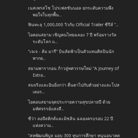
เนสเพรสโซ โปรเฟสชันนอล ยกระดับความพึง
พอใจในทุกพื้น...
ฟินทะลุ 1,000,000 วิวกับ Official Trailer ซีรีส์ “...
ไอคอนสยาม เชิญคนไทยฉลอง 7 ปี พร้อมรางวัล
ระดับโลก แ...
“เจเจ - ส้ม มารี” บินลัดฟ้าเป็นตัวแทนศิลปินนัก
พากย...
สยามพารากอน ก้าวสู่ทศวรรษใหม่ “A Journey of
Extra...
สมจริงและอินยิ่งกว่า ตื่นตาไปกับตัวอย่างและโปส
เตอร...
ไอคอนสยามจุดประกายความสุขปลายปี ด้วย
มหัศจรรย์แสงสี...
ซีว่า ลอจีสติกส์และมิชลิน ฉลองครบรอบ 22 ปี
แห่งความ...
“สหพัฒนพิบูล มอบ 300 ทุนการศึกษา หนุนอนาคต