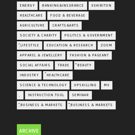
ENERGY
BANKING&INSURANCE
EXHIBITON
HEALTHCARE
FOOD & BEVERAGE
AGRICULTURE
CRAFTS&ARTS
SOCIETY & CHARITY
POLITICS & GOVERNMENT
ฺัLIFESTYLE
EDUCATION & RESEARCH
ZOOM
APPAREL & JEWELLERY
FASHION & PAGEANT
SOCIAL AFFAIRS
TRADE
ิBEAUTY
INDUSTRY
้HEALTHCARE
SCIENCE & TECHNOLOGY
UPSKILLING
MV
ฺ
INSTRUCTION TOOL
SEMINAR
ฺัBUSINESS & MARKETS
ฺิBUSINESS & MARKETS
ARCHIVE