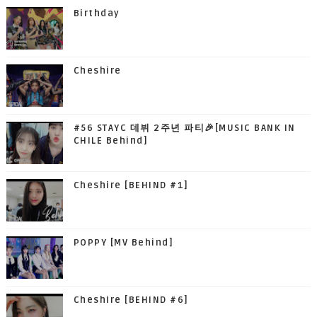
Birthday
Cheshire
#56 STAYC 데뷔 2주년 파티🎉[MUSIC BANK IN
CHILE Behind]
Cheshire [BEHIND #1]
POPPY [MV Behind]
Cheshire [BEHIND #6]