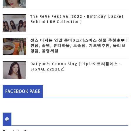
The ReVe Festival 2022 - Birthday [Jacket
Behind I RV Collection]
센스 터지는 연말 준비&크리스마스 선물 추천🎄❤️ |
찐템, 꿀템, 뷰티하울, 보습템, 기초템추천, 올리브
영템, 올영세일
DaHyun’s Gonna Sing [tripleS 트리플에스 :
SIGNAL 221212]
FACEBOOK PAGE
@