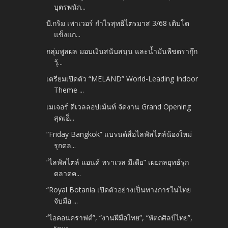
บุตรพนัก...
บี.กริม เพาเวอร์ กำไรสุทธิไตรมาส 3/68 เติบโต
แข็งแก...
กลุ่มพูลผล มอบเงินสนับสนุน และน้ำมันพืชตรากุ๊ก
วุ้...
เตรียมเปิดตัว “MELAND” World-Leading Indoor
Theme ...
เมเจอร์ ดีเวลลอปเม้นท์ จัดงาน Grand Opening
สุดเอ็...
“Friday Bangkok” แบรนด์สื่อไลฟ์สไตล์น้องใหม่
รุกตล...
“ไลฟ์สไตล์ แอนด์ ทราเวล มีเดีย” เผยกลยุทธ์รุก
ตลาดค...
“Royal Botania เปิดตัวอย่างเป็นทางการในไทย
จับมือ ...
“ไอคอนคราฟต์”, “งานฝีมือไทย”, “หัตถศิลป์ไทย”,