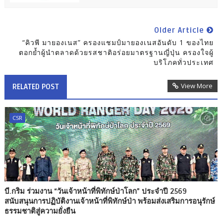
Older Article
“คิวพี มายองเนส” ครองแชมป์มายองเนสอันดับ 1 ของไทย
ตอกย้ำผู้นำตลาดด้วยรสชาติอร่อยมาตรฐานญี่ปุ่น ครองใจผู้
บริโภคทั่วประเทศ
View More
RELATED POST
CSR
บี.กริม ร่วมงาน “วันเจ้าหน้าที่พิทักษ์ป่าโลก” ประจำปี 2569
สนับสนุนการปฏิบัติงานเจ้าหน้าที่พิทักษ์ป่า พร้อมส่งเสริมการอนุรักษ์
ธรรมชาติสู่ความยั่งยืน