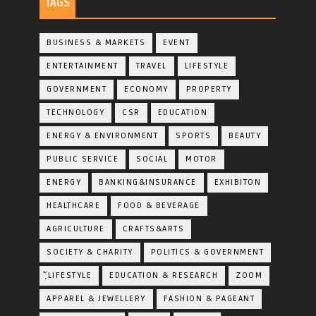
TAGS
BUSINESS & MARKETS
EVENT
ENTERTAINMENT
TRAVEL
LIFESTYLE
GOVERNMENT
ECONOMY
PROPERTY
TECHNOLOGY
CSR
EDUCATION
ENERGY & ENVIRONMENT
SPORTS
BEAUTY
PUBLIC SERVICE
SOCIAL
MOTOR
ENERGY
BANKING&INSURANCE
EXHIBITON
HEALTHCARE
FOOD & BEVERAGE
AGRICULTURE
CRAFTS&ARTS
SOCIETY & CHARITY
POLITICS & GOVERNMENT
ฺัLIFESTYLE
EDUCATION & RESEARCH
ZOOM
APPAREL & JEWELLERY
FASHION & PAGEANT