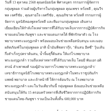
วันที่ 13 ตุลาคม 2568 คุณดนัยธนิต พิศาลบุตร กรรมการผู้จัดการ
กลุ่มพูลผล ร่วมด้วยผู้บริหารในกลุ่มพูลผล คุณเพชร หวั่งหลี , คุณวีร
พล เจศรีชัย , คุณสายใจ เจศรีชัย , คุณอภิชาต หวั่งหลี กรรมการผู้
จัดการ มูลนิธิทองพูลหวั่งหลี และทีมงานกลุ่มพูลผล เดินทาง
เยี่ยมเยียนให้กำลังใจเหล่าทหารที่ได้รับบาดเจ็บจากการปฏิบัติภารกิจ
ชายแดนไทย-กัมพูชา และชายแดนภาคใต้ ที่พักรักษาตัว ณ โรง
พยาบาลพระมงกุฎเกล้า พร้อมมอบเงินช่วยเหลือสนับสนุน และมอบ
ผลิตภัณฑ์ในกลุ่มพูลผล อาทิ น้ำมันพืชตรากุ๊ก, “ต้นสน อีทซี่” วุ้นเส้น
กึ่งสำเร็จรูปตราต้นสน, น้ำจิ้มสุกี้ต้นสน ให้แก่โรงพยาบาล
พระมงกุฎเกล้า รวมถึงเหล่าทหารที่ได้รับบาดเจ็บ โดยมี พันเอก อดิ
สรณ์ ลำเพาพงศ์ รองผู้อำนวยการโรงพยาบาลพระมงกุฎเกล้า/
เลขาธิการมูลนิธิโรงพยาบาลพระมงกุฎเกล้าในพระราชูปถัมภ์ฯ
แพทย์ พยาบาล และเจ้าหน้าที่ ให้การต้อนรับ ณ โรงพยาบาล
พระมงกุฎเกล้า และในวันเดียวกันนี้ กลุ่มพูลผล ยังมอบเงินช่วยเหลือ
สนับสนุนให้กับ 15 ครอบครัวทหารที่เสียชีวิตจากการปฏิบัติภารกิจ
ชายแดนไทย-กัมพูชา รวมเป็นเงินทั้งสิ้น 600,000 บาท