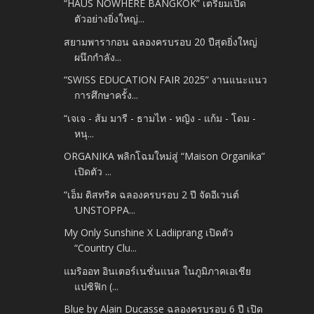
“HAUS NOWHERE BANGKOK” เตรียมเปิด
ตัวอย่างยิ่งใหญ่...
สยามพารากอน ฉลองครบรอบ 20 ปีสุดยิ่งใหญ่
ผนึกกำลัง...
“SWISS EDUCATION FAIR 2025” งานแนะแนว
การศึกษาครั้ง...
“เจเจ - ส้ม มารี - ธามไท - หญิง - แก้ม - โดม -
หนุ...
ORGANIKA พลิกโฉมใหม่สู่ “Maison Organika”
เปิดตัว ...
“เอ็ม ดิสทริค ฉลองครบรอบ 2 ปี จัดอีเวนต์
‘UNSTOPPA...
My Only Sunshine X Ladiiprang เปิดตัว
“Country Clu...
แมริออท อินเตอร์เนชั่นแนล ในภูมิภาคเอเชีย
แปซิฟิก (...
Blue by Alain Ducasse ฉลองครบรอบ 6 ปี เปิด