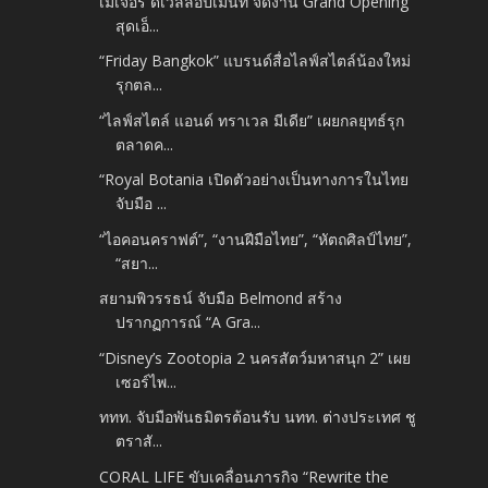
เมเจอร์ ดีเวลลอปเม้นท์ จัดงาน Grand Opening
สุดเอ็...
“Friday Bangkok” แบรนด์สื่อไลฟ์สไตล์น้องใหม่
รุกตล...
“ไลฟ์สไตล์ แอนด์ ทราเวล มีเดีย” เผยกลยุทธ์รุก
ตลาดค...
“Royal Botania เปิดตัวอย่างเป็นทางการในไทย
จับมือ ...
“ไอคอนคราฟต์”, “งานฝีมือไทย”, “หัตถศิลป์ไทย”,
“สยา...
สยามพิวรรธน์ จับมือ Belmond สร้าง
ปรากฏการณ์ “A Gra...
“Disney’s Zootopia 2 นครสัตว์มหาสนุก 2” เผย
เซอร์ไพ...
ททท. จับมือพันธมิตรต้อนรับ นทท. ต่างประเทศ ชู
ตราสั...
CORAL LIFE ขับเคลื่อนภารกิจ “Rewrite the