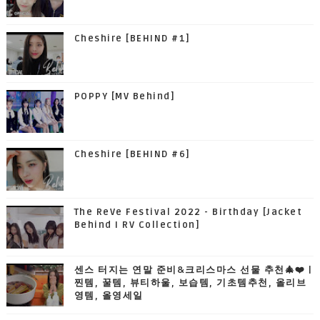
Cheshire [BEHIND #1]
POPPY [MV Behind]
Cheshire [BEHIND #6]
The ReVe Festival 2022 - Birthday [Jacket
Behind I RV Collection]
센스 터지는 연말 준비&크리스마스 선물 추천🎄❤️ |
찐템, 꿀템, 뷰티하울, 보습템, 기초템추천, 올리브
영템, 올영세일