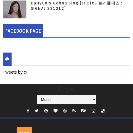
DaHyun’s Gonna Sing [tripleS 트리플에스 :
SIGNAL 221212]
FACEBOOK PAGE
@
Tweets by @
Pages