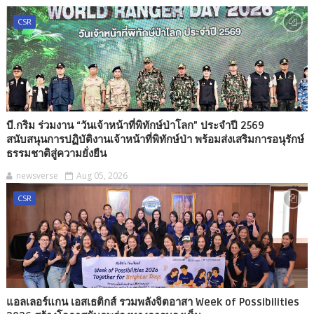
CSR
บี.กริม ร่วมงาน “วันเจ้าหน้าที่พิทักษ์ป่าโลก” ประจำปี 2569
สนับสนุนการปฏิบัติงานเจ้าหน้าที่พิทักษ์ป่า พร้อมส่งเสริมการอนุรักษ์
ธรรมชาติสู่ความยั่งยืน
newsverse
Aug 05, 2026
CSR
แอลเลอร์แกน เอสเธติกส์ รวมพลังจิตอาสา Week of Possibilities