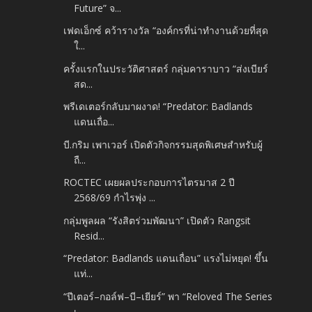
Future” จ...
เฟดเอ็กซ์ คว้ารางวัล “องค์กรที่น่าทำงานด้วยที่สุด
ใ...
ครั้งแรกในประวัติศาสตร์ กลุ่มคาราบาว “ส่งเบียร์
สด...
พรีเดเตอร์กลับมาผงาด! “Predator: Badlands
แดนเถื่อ...
บี.กริม เพาเวอร์ เปิดตัวกิจกรรมสุดพิเศษสำหรับผู้
ถื...
ROCTEC เผยผลประกอบการไตรมาส 2 ปี
2568/69 กำไรพุ่ง ...
กลุ่มพูลผล “รังสิตร่วมพัฒนา” เปิดตัว Rangsit
Resid...
“Predator: Badlands แดนเถื่อน” แรงไม่หยุด! ขึ้น
แท่...
“ปีเตอร์–กอล์ฟ–บี–เยียร์” พา “Reloved The Series
เ...