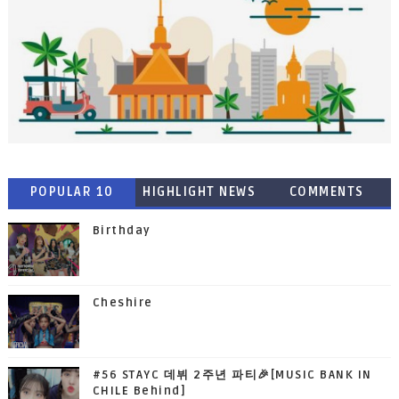
POPULAR 10
HIGHLIGHT NEWS
COMMENTS
Birthday
Cheshire
#56 STAYC 데뷔 2주년 파티🎉[MUSIC BANK IN
CHILE Behind]