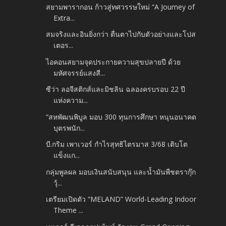
สยามพารากอน ก้าวสู่ทศวรรษใหม่ “A Journey of
Extra...
สมจริงและอินยิ่งกว่า ตื่นตาไปกับตัวอย่างและโปส
เตอร...
ไอคอนสยามจุดประกายความสุขปลายปี ด้วย
มหัศจรรย์แสงสี...
ซีว่า ลอจีสติกส์และมิชลิน ฉลองครบรอบ 22 ปี
แห่งความ...
“สหพัฒนพิบูล มอบ 300 ทุนการศึกษา หนุนอนาคต
บุตรพนัก...
บี.กริม เพาเวอร์ กำไรสุทธิไตรมาส 3/68 เติบโต
แข็งแก...
กลุ่มพูลผล มอบเงินสนับสนุน และน้ำมันพืชตรากุ๊ก
วุ้...
เตรียมเปิดตัว “MELAND” World-Leading Indoor
Theme ...