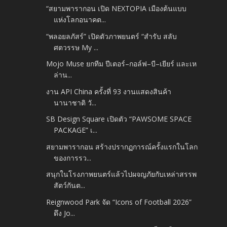
“สยามพารากอน เปิด NEXTOPIA เมืองต้นแบบ
แห่งโลกอนาคต...
“พลอยลภัสร์” เปิดตัวภาพยนตร์ “สำรับ สลับ
ศตวรรษ My ...
Mojo Muse ยกทีม ปีเตอร์–กอล์ฟ–บี–เยียร์ และเห
ล่าน...
งาน API China ครั้งที่ 93 งานแสดงสินค้า
นานาชาติ วั...
SB Design Square เปิดตัว “PAWSOME SPACE
PACKAGE” เ...
สยามพารากอน สร้างปรากฏการณ์ครั้งแรกในโลก
ของการรว...
สนุกในโรงภาพยนตร์แล้วไปผจญภัยกับเหล่าสรรพ
สัตว์กันต...
Reignwood Park จัด “Icons of Football 2026”
ดึง Jo...