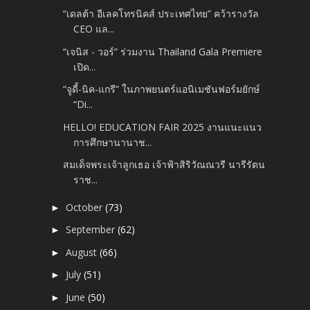
“เดลต้า อีเลคโทรนิคส์ ประเทศไทย” คว้ารางวัล
CEO แล...
“เจนิส - วอร์” ร่วมงาน Thailand Gala Premiere
เปิด...
“จูดี้-นิค-แกรี” ในภาพยนตร์แอนิเมชันฟอร์มยักษ์
“Di...
HELLO! EDUCATION FAIR 2025 งานแนะแนว
การศึกษานานาช...
สมเด็จพระเจ้าลูกเธอ เจ้าฟ้าสิริวัณณวรี นารีรัตน
ราช...
October
(73)
►
September
(62)
►
August
(66)
►
July
(51)
►
June
(50)
►