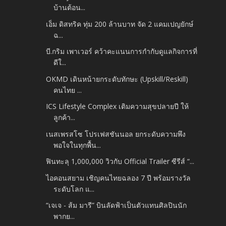
บ้านต้อน...
เอ็ม ดิสทริค ทุ่ม 200 ล้านบาท จัด 2 แคมเปญยักษ์
ฉ...
บี.กริม เพาเวอร์ คว้าคะแนนการกำกับดูแลกิจการที่
ดีใ...
OKMD เดินหน้ายกระดับทักษะ (Upskill/Reskill)
คนไทย ...
ICS Lifestyle Complex เติมความสุขปลายปี ให้
ลูกค้า...
เนสเพรสโซ โปรเฟสชันนอล ยกระดับความพึง
พอใจในทุกพื้น...
ฟินทะลุ 1,000,000 วิวกับ Official Trailer ซีรีส์ “...
ไอคอนสยาม เชิญคนไทยฉลอง 7 ปี พร้อมรางวัล
ระดับโลก แ...
“เจเจ - ส้ม มารี” บินลัดฟ้าเป็นตัวแทนศิลปินนัก
พากย...