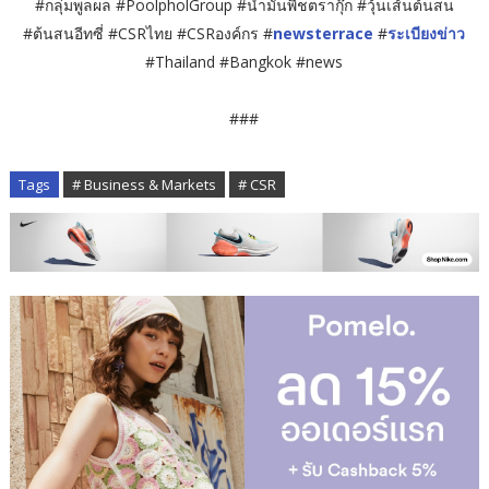
#กลุ่มพูลผล #PoolpholGroup #น้ำมันพืชตรากุ๊ก #วุ้นเส้นต้นสน
#ต้นสนอีทซี่ #CSRไทย #CSRองค์กร #
newsterrace
#
ระเบียงข่าว
#Thailand #Bangkok #news
###
Tags
# Business & Markets
# CSR