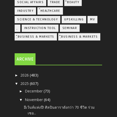
SOCIAL AFFAIRS
TRADE
ิBEAUTY
INDUSTRY
้HEALTHCARE
SCIENCE & TECHNOLOGY
UPSKILLING
MV
ฺ
INSTRUCTION TOOL
SEMINAR
ฺัBUSINESS & MARKETS
ฺิBUSINESS & MARKETS
ARCHIVE
2026
(483)
►
2025
(607)
▼
December
(73)
►
November
(64)
▼
อีเว้นท์แห่งปี! ศิลปินดาราดังกว่า 70 ชีวิต ร่วม
เซอ...