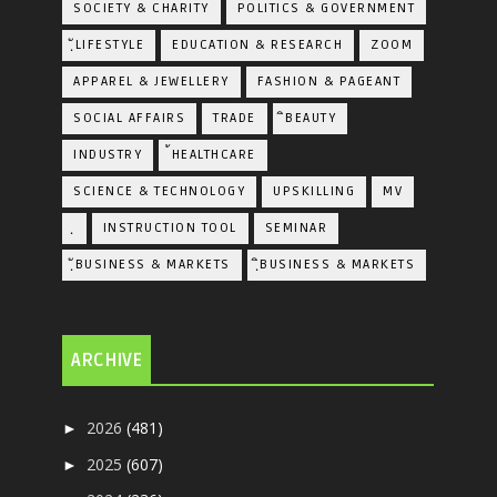
SOCIETY & CHARITY
POLITICS & GOVERNMENT
ฺัLIFESTYLE
EDUCATION & RESEARCH
ZOOM
APPAREL & JEWELLERY
FASHION & PAGEANT
SOCIAL AFFAIRS
TRADE
ิBEAUTY
INDUSTRY
้HEALTHCARE
SCIENCE & TECHNOLOGY
UPSKILLING
MV
ฺ
INSTRUCTION TOOL
SEMINAR
ฺัBUSINESS & MARKETS
ฺิBUSINESS & MARKETS
ARCHIVE
2026
(481)
►
2025
(607)
►