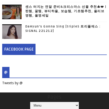
센스 터지는 연말 준비&크리스마스 선물 추천🎄❤️ |
찐템, 꿀템, 뷰티하울, 보습템, 기초템추천, 올리브
영템, 올영세일
DaHyun’s Gonna Sing [tripleS 트리플에스 :
SIGNAL 221212]
FACEBOOK PAGE
@
Tweets by @
Pages