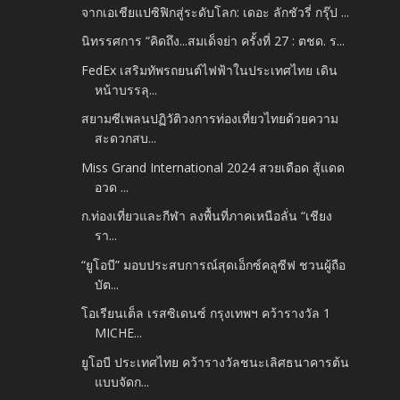
จากเอเชียแปซิฟิกสู่ระดับโลก: เดอะ ลักชัวรี่ กรุ๊ป ...
นิทรรศการ “คิดถึง...สมเด็จย่า ครั้งที่ 27 : ตชด. ร...
FedEx เสริมทัพรถยนต์ไฟฟ้าในประเทศไทย เดิน
หน้าบรรลุ...
สยามซีเพลนปฏิวัติวงการท่องเที่ยวไทยด้วยความ
สะดวกสบ...
Miss Grand International 2024 สวยเดือด สู้แดด
อวด ...
ก.ท่องเที่ยวและกีฬา ลงพื้นที่ภาคเหนือลั่น “เชียง
รา...
“ยูโอบี” มอบประสบการณ์สุดเอ็กซ์คลูซีฟ ชวนผู้ถือ
บัต...
โอเรียนเต็ล เรสซิเดนซ์ กรุงเทพฯ คว้ารางวัล 1
MICHE...
ยูโอบี ประเทศไทย คว้ารางวัลชนะเลิศธนาคารต้น
แบบจัดก...