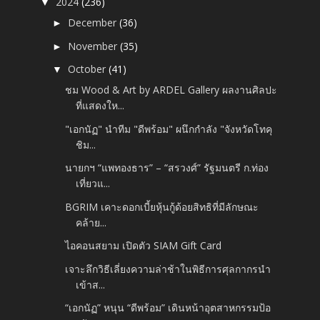
2024
(236)
▼
December
(36)
►
November
(35)
►
October
(41)
▼
ชม Wood & Art by ARDEL Gallery ผลงานศิลปะ
ที่แสดงให...
"เอกนัฏ" นำทีม "ดีพร้อม" ผนึกกำลัง "จังหวัดโทคุ
ชิม...
นายกฯ “แพทองธาร” – “สรวงศ์” รัฐมนตรี ก.ท่อง
เที่ยวแ...
BGRIM เคาะดอกเบี้ยหุ้นกู้ด้อยสิทธิที่มีลักษณะ
คล้าย...
ไอคอนสยาม เปิดตัว SIAM Gift Card
เจาะลึกวิธีเลี่ยงความล่าช้าในพิธีการศุลกากรนำ
เข้าส...
“เอกนัฏ” หนุน “ดีพร้อม” เดินหน้าอุตสาหกรรมป้อ