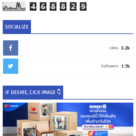
4
6
8
8
2
9
SOCIALIZE
3.2k
Likes
1.7k
Followers
IF DESIRE, CICK IMAGE 👇