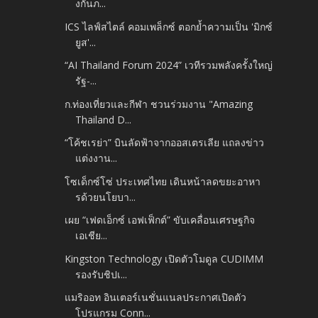
งกันภ...
ICS ไลฟ์สไตล์ คอมเพล็กซ์ ตอกย้ำความเป็น 'มิกซ์
ยูส'...
“AI Thailand Forum 2024” เวทีรวมพลังครั้งใหญ่
รัฐ-...
ก.ท่องเที่ยวและกีฬา ชวนร่วมงาน "Amazing
Thailand D...
“โค้ชเรย่า” บินลัดฟ้าจากออสเตรเลีย แถลงข่าว
แต่งงาน...
โซเด็กซ์โซ่ ประเทศไทย เดินหน้าลดขยะอาหา
รด้วยนโยบา...
เผย “เฟดเอ็กซ์ เอฟเฟ็กต์” ขับเคลื่อนเศรษฐกิจ
เอเชีย...
Kingston Technology เปิดตัวโมดูล CUDIMM
รองรับชิปเ...
แมริออท อินเตอร์เนชั่นแนลประกาศเปิดตัว
โปรแกรม Conn...