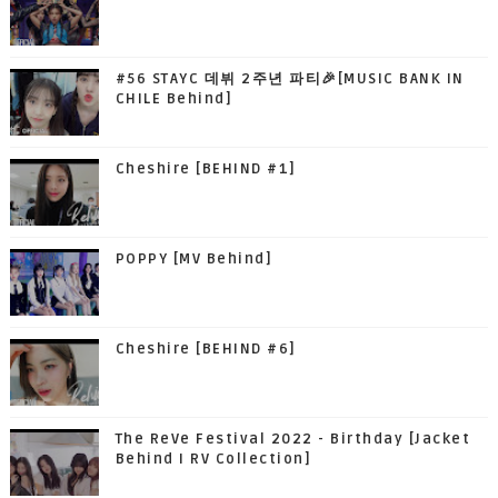
#56 STAYC 데뷔 2주년 파티🎉[MUSIC BANK IN
CHILE Behind]
Cheshire [BEHIND #1]
POPPY [MV Behind]
Cheshire [BEHIND #6]
The ReVe Festival 2022 - Birthday [Jacket
Behind I RV Collection]