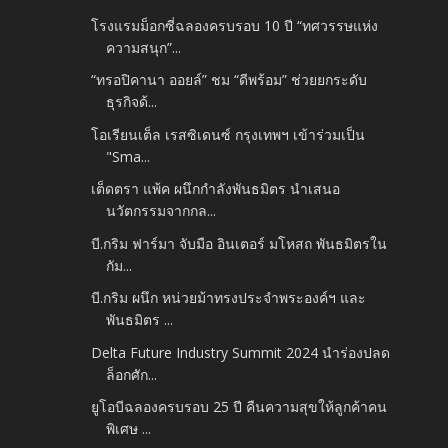
โรงแรมม็อกซี่ฉลองครบรอบ 10 ปี “ทศวรรษแห่ง
ความสนุก”...
“ทรอปิคานา ออยล์” ชม “ดีพร้อม” ช่วยยกระดับ
ธุรกิจด้...
โอเรียนเต็ล เรสซิเดนซ์ กรุงเทพฯ เข้าร่วมเป็น
"Sma...
เต็ดตรา แพ้ค ผนึกกำลังพันธมิตร นำเสนอ
นวัตกรรมจากกล...
บี.กริม ฟาร์มา จับมือ อินเตอร์ มโหสถ พันธมิตรใน
กัม...
บี.กริม ผนึก หน่วยม้าทรงประจำพระองค์ฯ และ
พันธมิตร ...
Delta Future Industry Summit 2024 นำร่องปลด
ล็อกศัก...
ยูโอบีฉลองครบรอบ 25 ปี คืนความสุขให้ลูกค้าคน
พิเศษ ...