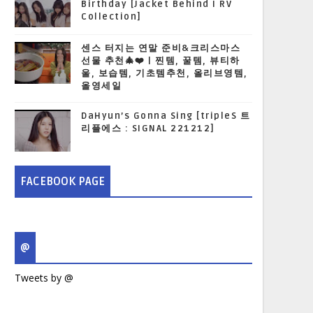
Birthday [Jacket Behind I RV
Collection]
센스 터지는 연말 준비&크리스마스
선물 추천🎄❤️ | 찐템, 꿀템, 뷰티하
울, 보습템, 기초템추천, 올리브영템,
올영세일
DaHyun’s Gonna Sing [tripleS 트
리플에스 : SIGNAL 221212]
FACEBOOK PAGE
@
Tweets by @