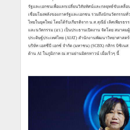
รัฐและเอกชนเพื่อแลกเปลี่ยนวิสัยทัศน์และกลยุทธ์ขับเคลื่อน
เชื่อมโยงพลังของภาครัฐและเอกชน รวมถึงนักนวัตกรรมทั่วป
ไทยในยุคใหม่ โดยได้รับเกียรติจาก น.ส.สุณีย์ เลิศเพียรธ
และนวัตกรรม (อว.) เป็นประธานเปิดงาน จัดโดย สมาคม
ประดิษฐ์ประเทศไทย (AIAT) สำนักงานพัฒนาวิทยาศาสตร์แล
บริษัท เอสซีบี เอกซ์ จำกัด (มหาชน) (SCBX) กสิกร บิซิเนส
ด้าน AI ในภูมิภาค ณ สามย่านมิตรทาวน์ เมื่อเร็วๆ นี้