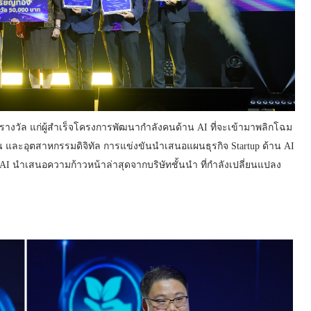
างวัล แก่ผู้สำเร็จโครงการพัฒนากำลังคนด้าน AI ที่จะเข้ามาพลิกโฉม
 และอุตสาหกรรมดิจิทัล การแข่งขันนำเสนอแผนธุรกิจ Startup ด้าน AI
ี AI นำเสนอความก้าวหน้าล่าสุดจากบริษัทชั้นนำ ที่กำลังเปลี่ยนแปลง