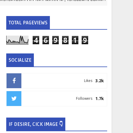
TOTAL PAGEVIEWS
4
6
9
8
1
9
SOCIALIZE
3.2k
Likes
1.7k
Followers
IF DESIRE, CICK IMAGE 👇