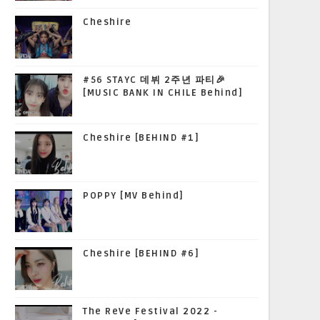
Cheshire
#56 STAYC 데뷔 2주년 파티🎉
[MUSIC BANK IN CHILE Behind]
Cheshire [BEHIND #1]
POPPY [MV Behind]
Cheshire [BEHIND #6]
The ReVe Festival 2022 -