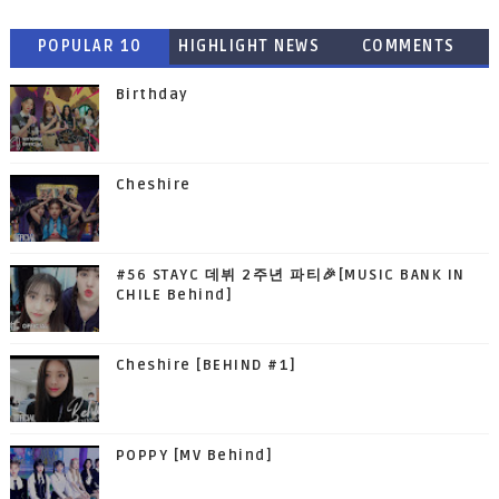
POPULAR 10
HIGHLIGHT NEWS
COMMENTS
Birthday
Cheshire
#56 STAYC 데뷔 2주년 파티🎉[MUSIC BANK IN
CHILE Behind]
Cheshire [BEHIND #1]
POPPY [MV Behind]