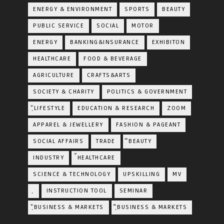
ENERGY & ENVIRONMENT
SPORTS
BEAUTY
PUBLIC SERVICE
SOCIAL
MOTOR
ENERGY
BANKING&INSURANCE
EXHIBITON
HEALTHCARE
FOOD & BEVERAGE
AGRICULTURE
CRAFTS&ARTS
SOCIETY & CHARITY
POLITICS & GOVERNMENT
ฺัLIFESTYLE
EDUCATION & RESEARCH
ZOOM
APPAREL & JEWELLERY
FASHION & PAGEANT
SOCIAL AFFAIRS
TRADE
ิBEAUTY
INDUSTRY
้HEALTHCARE
SCIENCE & TECHNOLOGY
UPSKILLING
MV
ฺ
INSTRUCTION TOOL
SEMINAR
ฺัBUSINESS & MARKETS
ฺิBUSINESS & MARKETS