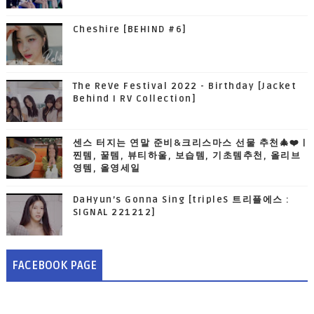
Cheshire [BEHIND #6]
The ReVe Festival 2022 - Birthday [Jacket
Behind I RV Collection]
센스 터지는 연말 준비&크리스마스 선물 추천🎄❤️ |
찐템, 꿀템, 뷰티하울, 보습템, 기초템추천, 올리브
영템, 올영세일
DaHyun’s Gonna Sing [tripleS 트리플에스 :
SIGNAL 221212]
FACEBOOK PAGE