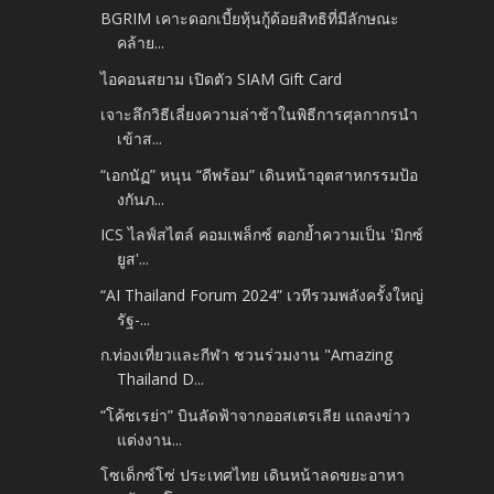
BGRIM เคาะดอกเบี้ยหุ้นกู้ด้อยสิทธิที่มีลักษณะ
คล้าย...
ไอคอนสยาม เปิดตัว SIAM Gift Card
เจาะลึกวิธีเลี่ยงความล่าช้าในพิธีการศุลกากรนำ
เข้าส...
“เอกนัฏ” หนุน “ดีพร้อม” เดินหน้าอุตสาหกรรมป้อ
งกันภ...
ICS ไลฟ์สไตล์ คอมเพล็กซ์ ตอกย้ำความเป็น 'มิกซ์
ยูส'...
“AI Thailand Forum 2024” เวทีรวมพลังครั้งใหญ่
รัฐ-...
ก.ท่องเที่ยวและกีฬา ชวนร่วมงาน "Amazing
Thailand D...
“โค้ชเรย่า” บินลัดฟ้าจากออสเตรเลีย แถลงข่าว
แต่งงาน...
โซเด็กซ์โซ่ ประเทศไทย เดินหน้าลดขยะอาหา