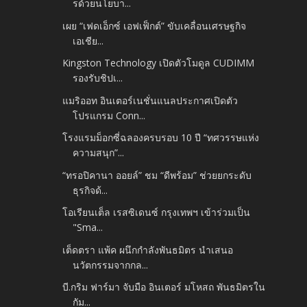
รด้วยนโยบา...
เผย “เฟดเอ็กซ์ เอฟเฟ็กต์” ขับเคลื่อนเศรษฐกิจ
เอเชีย...
Kingston Technology เปิดตัวโมดูล CUDIMM
รองรับชิปเ...
แมริออท อินเตอร์เนชั่นแนลประกาศเปิดตัว
โปรแกรม Conn...
โรงแรมม็อกซี่ฉลองครบรอบ 10 ปี “ทศวรรษแห่ง
ความสนุก”...
“ทรอปิคานา ออยล์” ชม “ดีพร้อม” ช่วยยกระดับ
ธุรกิจด้...
โอเรียนเต็ล เรสซิเดนซ์ กรุงเทพฯ เข้าร่วมเป็น
"Sma...
เต็ดตรา แพ้ค ผนึกกำลังพันธมิตร นำเสนอ
นวัตกรรมจากกล...
บี.กริม ฟาร์มา จับมือ อินเตอร์ มโหสถ พันธมิตรใน
กัม...