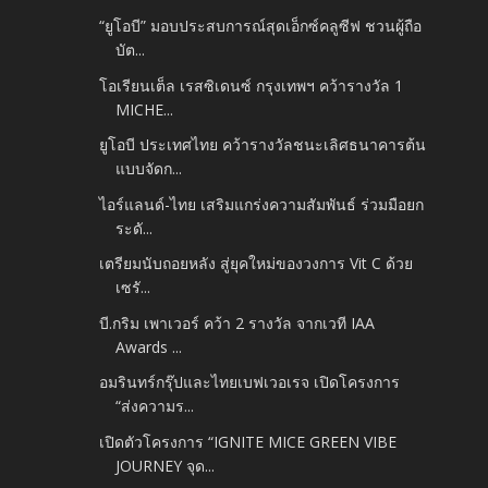
“ยูโอบี” มอบประสบการณ์สุดเอ็กซ์คลูซีฟ ชวนผู้ถือ
บัต...
โอเรียนเต็ล เรสซิเดนซ์ กรุงเทพฯ คว้ารางวัล 1
MICHE...
ยูโอบี ประเทศไทย คว้ารางวัลชนะเลิศธนาคารต้น
แบบจัดก...
ไอร์แลนด์-ไทย เสริมแกร่งความสัมพันธ์ ร่วมมือยก
ระดั...
เตรียมนับถอยหลัง สู่ยุคใหม่ของวงการ Vit C ด้วย
เซรั...
บี.กริม เพาเวอร์ คว้า 2 รางวัล จากเวที IAA
Awards ...
อมรินทร์กรุ๊ปและไทยเบฟเวอเรจ เปิดโครงการ
“ส่งความร...
เปิดตัวโครงการ “IGNITE MICE GREEN VIBE
JOURNEY จุด...