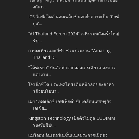
งกันภ...
ICS ไลฟ์สไตล์ คอมเพล็กซ์ ตอกย้ำความเป็น 'มิกซ์
ยูส'...
“AI Thailand Forum 2024” เวทีรวมพลังครั้งใหญ่
รัฐ-...
ก.ท่องเที่ยวและกีฬา ชวนร่วมงาน "Amazing
Thailand D...
“โค้ชเรย่า” บินลัดฟ้าจากออสเตรเลีย แถลงข่าว
แต่งงาน...
โซเด็กซ์โซ่ ประเทศไทย เดินหน้าลดขยะอาหา
รด้วยนโยบา...
เผย “เฟดเอ็กซ์ เอฟเฟ็กต์” ขับเคลื่อนเศรษฐกิจ
เอเชีย...
Kingston Technology เปิดตัวโมดูล CUDIMM
รองรับชิปเ...
แมริออท อินเตอร์เนชั่นแนลประกาศเปิดตัว