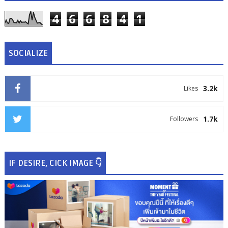
4
6
6
8
4
1
SOCIALIZE
3.2k
Likes
1.7k
Followers
IF DESIRE, CICK IMAGE 👇