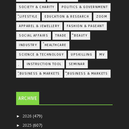
SOCIETY & CHARITY
POLITICS & GOVERNMENT
ฺัLIFESTYLE
EDUCATION & RESEARCH
ZOOM
APPAREL & JEWELLERY
FASHION & PAGEANT
SOCIAL AFFAIRS
TRADE
ิBEAUTY
INDUSTRY
้HEALTHCARE
SCIENCE & TECHNOLOGY
UPSKILLING
MV
ฺ
INSTRUCTION TOOL
SEMINAR
ฺัBUSINESS & MARKETS
ฺิBUSINESS & MARKETS
ARCHIVE
2026
(479)
►
2025
(607)
►