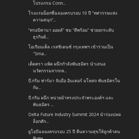
โปรแกรม Conn...
โรงแรมม็อกซี่ฉลองครบรอบ 10 ปี “ทศวรรษแห่ง
ความสนุก”...
“ทรอปิคานา ออยล์” ชม “ดีพร้อม” ช่วยยกระดับ
ธุรกิจด้...
โอเรียนเต็ล เรสซิเดนซ์ กรุงเทพฯ เข้าร่วมเป็น
"Sma...
เต็ดตรา แพ้ค ผนึกกำลังพันธมิตร นำเสนอ
นวัตกรรมจากกล...
บี.กริม ฟาร์มา จับมือ อินเตอร์ มโหสถ พันธมิตรใน
กัม...
บี.กริม ผนึก หน่วยม้าทรงประจำพระองค์ฯ และ
พันธมิตร ...
Delta Future Industry Summit 2024 นำร่องปลด
ล็อกศัก...
ยูโอบีฉลองครบรอบ 25 ปี คืนความสุขให้ลูกค้าคน
พิเศษ ...