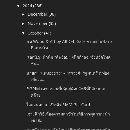
2024
(236)
▼
December
(36)
►
November
(35)
►
October
(41)
▼
ชม Wood & Art by ARDEL Gallery ผลงานศิลปะ
ที่แสดงให...
"เอกนัฏ" นำทีม "ดีพร้อม" ผนึกกำลัง "จังหวัดโทคุ
ชิม...
นายกฯ “แพทองธาร” – “สรวงศ์” รัฐมนตรี ก.ท่อง
เที่ยวแ...
BGRIM เคาะดอกเบี้ยหุ้นกู้ด้อยสิทธิที่มีลักษณะ
คล้าย...
ไอคอนสยาม เปิดตัว SIAM Gift Card
เจาะลึกวิธีเลี่ยงความล่าช้าในพิธีการศุลกากรนำ
เข้าส...
“เอกนัฏ” หนุน “ดีพร้อม” เดินหน้าอุตสาหกรรมป้อ