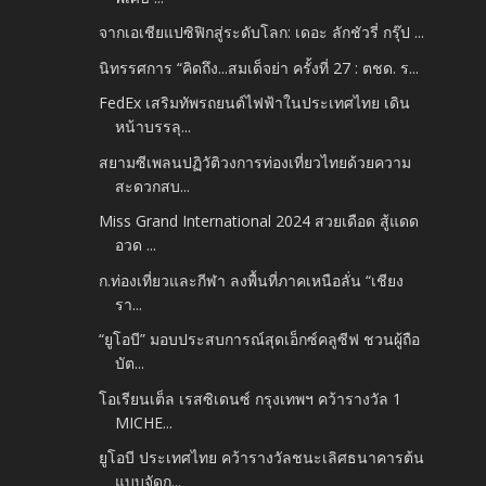
จากเอเชียแปซิฟิกสู่ระดับโลก: เดอะ ลักชัวรี่ กรุ๊ป ...
นิทรรศการ “คิดถึง...สมเด็จย่า ครั้งที่ 27 : ตชด. ร...
FedEx เสริมทัพรถยนต์ไฟฟ้าในประเทศไทย เดิน
หน้าบรรลุ...
สยามซีเพลนปฏิวัติวงการท่องเที่ยวไทยด้วยความ
สะดวกสบ...
Miss Grand International 2024 สวยเดือด สู้แดด
อวด ...
ก.ท่องเที่ยวและกีฬา ลงพื้นที่ภาคเหนือลั่น “เชียง
รา...
“ยูโอบี” มอบประสบการณ์สุดเอ็กซ์คลูซีฟ ชวนผู้ถือ
บัต...
โอเรียนเต็ล เรสซิเดนซ์ กรุงเทพฯ คว้ารางวัล 1
MICHE...
ยูโอบี ประเทศไทย คว้ารางวัลชนะเลิศธนาคารต้น
แบบจัดก...