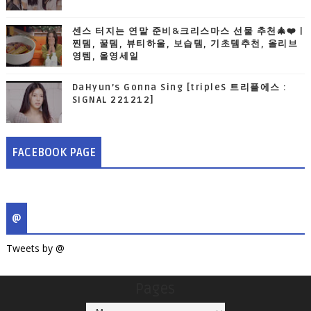
센스 터지는 연말 준비&크리스마스 선물 추천🎄❤️ |
찐템, 꿀템, 뷰티하울, 보습템, 기초템추천, 올리브
영템, 올영세일
DaHyun’s Gonna Sing [tripleS 트리플에스 :
SIGNAL 221212]
FACEBOOK PAGE
@
Tweets by @
Pages