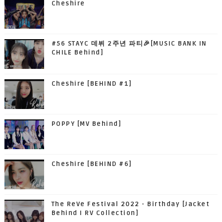
Cheshire
#56 STAYC 데뷔 2주년 파티🎉[MUSIC BANK IN
CHILE Behind]
Cheshire [BEHIND #1]
POPPY [MV Behind]
Cheshire [BEHIND #6]
The ReVe Festival 2022 - Birthday [Jacket
Behind I RV Collection]