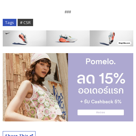
###
Tags
# CSR
Share This