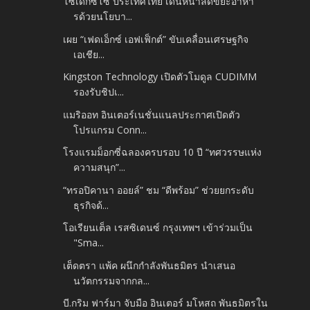
โซเด็กซ์โซ่ ประเทศไทย เดินหน้าลดขยะอาหา
รด้วยนโยบา...
เผย “เฟดเอ็กซ์ เอฟเฟ็กต์” ขับเคลื่อนเศรษฐกิจ
เอเชีย...
Kingston Technology เปิดตัวโมดูล CUDIMM
รองรับชิปเ...
แมริออท อินเตอร์เนชั่นแนลประกาศเปิดตัว
โปรแกรม Conn...
โรงแรมม็อกซี่ฉลองครบรอบ 10 ปี “ทศวรรษแห่ง
ความสนุก”...
“ทรอปิคานา ออยล์” ชม “ดีพร้อม” ช่วยยกระดับ
ธุรกิจด้...
โอเรียนเต็ล เรสซิเดนซ์ กรุงเทพฯ เข้าร่วมเป็น
"Sma...
เต็ดตรา แพ้ค ผนึกกำลังพันธมิตร นำเสนอ
นวัตกรรมจากกล...
บี.กริม ฟาร์มา จับมือ อินเตอร์ มโหสถ พันธมิตรใน