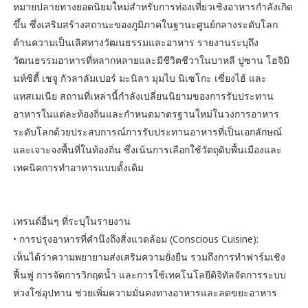
หมายปลายทางยอดนิยมใหม่สำหรับการท่องเที่ยวเชิงอาหารกำลังเกิด
ขึ้น ซึ่งเสริมสร้างสถานะของภูมิภาคในฐานะศูนย์กลางระดับโลก
ด้านความเป็นเลิศทางวัฒนธรรมและอาหาร รายงานระบุถึง
วัฒนธรรมอาหารที่หลากหลายและมีชีวิตชีวาในบาหลี ปูซาน โฮจิมิ
นห์ซิตี้ เชจู กัวลาลัมเปอร์ มะนิลา มุมไบ นิเซโกะ เซี่ยงไฮ้ และ
แทสเมเนีย สถานที่เหล่านี้กำลังเปลี่ยนนิยามของการรับประทาน
อาหารในแต่ละท้องถิ่นและกำหนดมาตรฐานใหม่ในวงการอาหาร
ระดับโลกด้วยประสบการณ์การรับประทานอาหารที่เป็นเอกลักษณ์
และเจาะจงพื้นที่ในท้องถิ่น ซึ่งเน้นการเลือกใช้วัตถุดิบพื้นเมืองและ
เทคนิคการทำอาหารแบบดั้งเดิม
เทรนด์อื่นๆ ที่ระบุในรายงาน
• การปรุงอาหารที่คำนึงถึงสิ่งแวดล้อม (Conscious Cuisine):
เห็นได้ว่าความพยายามส่งเสริมความยั่งยืน รวมถึงการทำฟาร์มเชิง
ฟื้นฟู การจัดการวิกฤตน้ำ และการใช้เทคโนโลยีดิจิทัลจัดการระบบ
ห่วงโซ่อุปทาน ช่วยเพิ่มความมั่นคงทางอาหารและลดขยะอาหาร