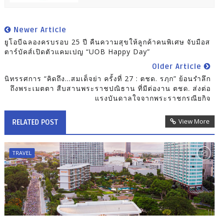
Newer Article
ยูโอบีฉลองครบรอบ 25 ปี คืนความสุขให้ลูกค้าคนพิเศษ จับมือส
ตาร์บัคส์เปิดตัวแคมเปญ “UOB Happy Day”
Older Article
นิทรรศการ “คิดถึง...สมเด็จย่า ครั้งที่ 27 : ตชด. รฦก” ย้อนรำลึก
ถึงพระเมตตา สืบสานพระราชปณิธาน ที่มีต่องาน ตชด. ส่งต่อ
แรงบันดาลใจจากพระราชกรณียกิจ
View More
RELATED POST
TRAVEL