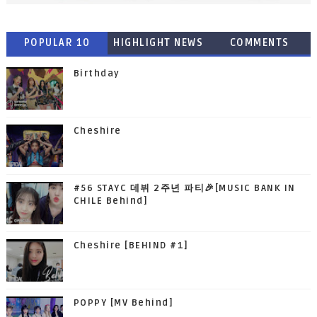
POPULAR 10
HIGHLIGHT NEWS
COMMENTS
Birthday
Cheshire
#56 STAYC 데뷔 2주년 파티🎉[MUSIC BANK IN
CHILE Behind]
Cheshire [BEHIND #1]
POPPY [MV Behind]