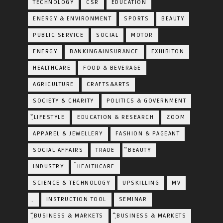
TECHNOLOGY
CSR
EDUCATION
ENERGY & ENVIRONMENT
SPORTS
BEAUTY
PUBLIC SERVICE
SOCIAL
MOTOR
ENERGY
BANKING&INSURANCE
EXHIBITON
HEALTHCARE
FOOD & BEVERAGE
AGRICULTURE
CRAFTS&ARTS
SOCIETY & CHARITY
POLITICS & GOVERNMENT
ฺัLIFESTYLE
EDUCATION & RESEARCH
ZOOM
APPAREL & JEWELLERY
FASHION & PAGEANT
SOCIAL AFFAIRS
TRADE
ิBEAUTY
INDUSTRY
้HEALTHCARE
SCIENCE & TECHNOLOGY
UPSKILLING
MV
ฺ
INSTRUCTION TOOL
SEMINAR
ฺัBUSINESS & MARKETS
ฺิBUSINESS & MARKETS