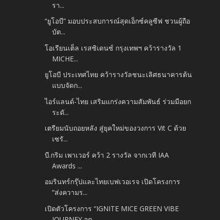
รา...
“ยูโอบี” มอบประสบการณ์สุดเอ็กซ์คลูซีฟ ชวนผู้ถือ
บัต...
โอเรียนเต็ล เรสซิเดนซ์ กรุงเทพฯ คว้ารางวัล 1
MICHE...
ยูโอบี ประเทศไทย คว้ารางวัลชนะเลิศธนาคารต้น
แบบจัดก...
ไอร์แลนด์-ไทย เสริมแกร่งความสัมพันธ์ ร่วมมือยก
ระดั...
เตรียมนับถอยหลัง สู่ยุคใหม่ของวงการ Vit C ด้วย
เซรั...
บี.กริม เพาเวอร์ คว้า 2 รางวัล จากเวที IAA
Awards ...
อมรินทร์กรุ๊ปและไทยเบฟเวอเรจ เปิดโครงการ
“ส่งความร...
เปิดตัวโครงการ “IGNITE MICE GREEN VIBE
JOURNEY จุด...