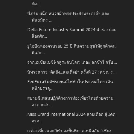
กัม...
บี.กริม ผนึก หน่วยม้าทรงประจำพระองค์ฯ และ
พันธมิตร ...
Delta Future Industry Summit 2024 นำร่องปลด
ล็อกศัก...
ยูโอบีฉลองครบรอบ 25 ปี คืนความสุขให้ลูกค้าคน
พิเศษ ...
จากเอเชียแปซิฟิกสู่ระดับโลก: เดอะ ลักชัวรี่ กรุ๊ป ...
นิทรรศการ “คิดถึง...สมเด็จย่า ครั้งที่ 27 : ตชด. ร...
FedEx เสริมทัพรถยนต์ไฟฟ้าในประเทศไทย เดิน
หน้าบรรลุ...
สยามซีเพลนปฏิวัติวงการท่องเที่ยวไทยด้วยความ
สะดวกสบ...
Miss Grand International 2024 สวยเดือด สู้แดด
อวด ...
ก.ท่องเที่ยวและกีฬา ลงพื้นที่ภาคเหนือลั่น “เชียง