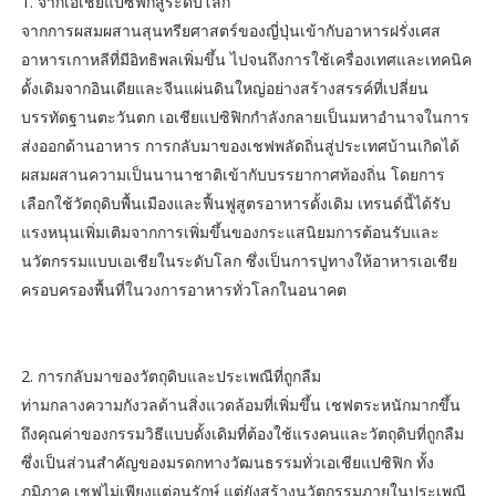
1. จากเอเชียแปซิฟิกสู่ระดับโลก
จากการผสมผสานสุนทรียศาสตร์ของญี่ปุ่นเข้ากับอาหารฝรั่งเศส
อาหารเกาหลีที่มีอิทธิพลเพิ่มขึ้น ไปจนถึงการใช้เครื่องเทศและเทคนิค
ดั้งเดิมจากอินเดียและจีนแผ่นดินใหญ่อย่างสร้างสรรค์ที่เปลี่ยน
บรรทัดฐานตะวันตก เอเชียแปซิฟิกกำลังกลายเป็นมหาอำนาจในการ
ส่งออกด้านอาหาร การกลับมาของเชฟพลัดถิ่นสู่ประเทศบ้านเกิดได้
ผสมผสานความเป็นนานาชาติเข้ากับบรรยากาศท้องถิ่น โดยการ
เลือกใช้วัตถุดิบพื้นเมืองและฟื้นฟูสูตรอาหารดั้งเดิม เทรนด์นี้ได้รับ
แรงหนุนเพิ่มเติมจากการเพิ่มขึ้นของกระแสนิยมการต้อนรับและ
นวัตกรรมแบบเอเชียในระดับโลก ซึ่งเป็นการปูทางให้อาหารเอเชีย
ครอบครองพื้นที่ในวงการอาหารทั่วโลกในอนาคต
2. การกลับมาของวัตถุดิบและประเพณีที่ถูกลืม
ท่ามกลางความกังวลด้านสิ่งแวดล้อมที่เพิ่มขึ้น เชฟตระหนักมากขึ้น
ถึงคุณค่าของกรรมวิธีแบบดั้งเดิมที่ต้องใช้แรงคนและวัตถุดิบที่ถูกลืม
ซึ่งเป็นส่วนสำคัญของมรดกทางวัฒนธรรมทั่วเอเชียแปซิฟิก ทั้ง
ภูมิภาค เชฟไม่เพียงแต่อนุรักษ์ แต่ยังสร้างนวัตกรรมภายในประเพณี