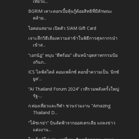
เที่ยวแ...
BGRIM เคาะดอกเบี้ยหุ้นกู้ด้อยสิทธิที่มีลักษณะ
คล้าย...
ไอคอนสยาม เปิดตัว SIAM Gift Card
เจาะลึกวิธีเลี่ยงความล่าช้าในพิธีการศุลกากรนำ
เข้าส...
“เอกนัฏ” หนุน “ดีพร้อม” เดินหน้าอุตสาหกรรมป้อ
งกันภ...
ICS ไลฟ์สไตล์ คอมเพล็กซ์ ตอกย้ำความเป็น 'มิกซ์
ยูส'...
“AI Thailand Forum 2024” เวทีรวมพลังครั้งใหญ่
รัฐ-...
ก.ท่องเที่ยวและกีฬา ชวนร่วมงาน "Amazing
Thailand D...
“โค้ชเรย่า” บินลัดฟ้าจากออสเตรเลีย แถลงข่าว
แต่งงาน...