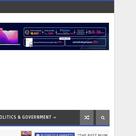
OLITICS & GOVERNMENT
“THE BEST MUM DESERVES THE BEST” ไอคอนสยาม
BUSINESS & MARKETS