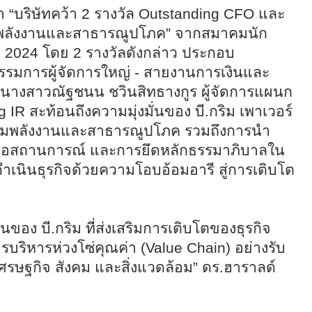
่า
“
บริษัทคว้า
2
รางวัล
Outstanding CFO
และ
ลังงานและสาธารณูปโภค” จากสมาคมนัก
s
202
4
โดย
2
รางวัลดังกล่าว ประกอบ
รรมการผู้จัดการใหญ่ - สายงานการเงินและ
างสาวณัฐชนน ชวินสิทธางกูร ผู้จัดการแผนก
g IR
สะท้อนถึงความมุ่งมั่นของ บี.กริม เพาเวอร์
รรมพลังงานและสาธารณูปโภค รวมถึงการนำ
ันต่อสถานการณ์ และการยึดหลักธรรมาภิบาลใน
เนินธุรกิจด้วยความโอบอ้อมอารี สู่การเติบโต
ั่นของ บี.กริม ที่ส่งเสริมการเติบโตของธุรกิจ
รบริหารห่วงโซ่คุณค่า (
Value Chain)
อย่างรับ
ศรษฐกิจ สังคม และสิ่งแวดล้อม” ดร.ฮาราลด์