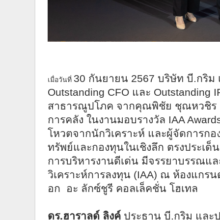
30
กันยายน
2567
บริษัท บี.กริ
เมื่อวันที่
Outstanding CFO
และ
Outstanding I
สาธารณูปโภค จากคุณพิชัย ชุณหวชิร
การคลัง ในงานมอบรางวัล
IAA Award
โหวตจากนักวิเคราะห์ และผู้จัดการกองท
ทรัพย์และกองทุนในเชิงลึก ตรงประเด็น
การบริหารงานดีเด่น มีจรรยาบรรณและ
วิเคราะห์การลงทุน (
IAA)
ณ ห้องแกรนด์
อก อะ ลักซ์ชูรี
คอลเล็คชั่น โฮเทล
ดร.ฮาราลด์ ลิงค์
ประธาน บี.กริม และประ