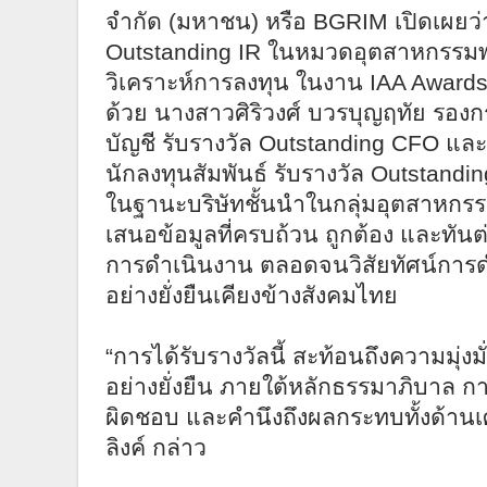
จำกัด (มหาชน) หรือ
BGRIM
เปิดเผยว
Outstanding IR
ในหมวดอุตสาหกรรมพ
วิเคราะห์การลงทุน ในงาน
IAA Award
ด้วย
นางสาวศิริวงศ์ บวรบุญฤทัย รองก
บัญชี รับรางวัล
Outstanding CFO
และน
นักลงทุนสัมพันธ์ รับรางวัล
Outstandin
ในฐานะบริษัทชั้นนำในกลุ่มอุตสาหก
เสนอข้อมูลที่ครบถ้วน ถูกต้อง และท
การดำเนินงาน ตลอดจนวิสัยทัศน์การดำ
อย่างยั่งยืนเคียงข้างสังคมไทย
“การได้รับรางวัลนี้ สะท้อนถึงความมุ่งม
อย่างยั่งยืน ภายใต้หลักธรรมาภิบาล กา
ผิดชอบ และคำนึงถึงผลกระทบทั้งด้านเ
ลิงค์ กล่าว