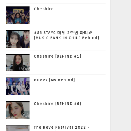
Cheshire
#56 STAYC 데뷔 2주년 파티🎉
[MUSIC BANK IN CHILE Behind]
Cheshire [BEHIND #1]
POPPY [MV Behind]
Cheshire [BEHIND #6]
The ReVe Festival 2022 -