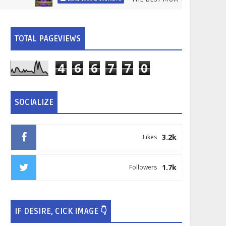
TOTAL PAGEVIEWS
4
6
6
7
7
0
SOCIALIZE
3.2k
Likes
1.7k
Followers
IF DESIRE, CICK IMAGE 👇