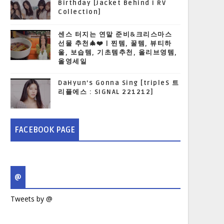
Birthday [Jacket Behind I RV
Collection]
센스 터지는 연말 준비&크리스마스
선물 추천🎄❤️ | 찐템, 꿀템, 뷰티하
울, 보습템, 기초템추천, 올리브영템,
올영세일
DaHyun’s Gonna Sing [tripleS 트
리플에스 : SIGNAL 221212]
FACEBOOK PAGE
@
Tweets by @