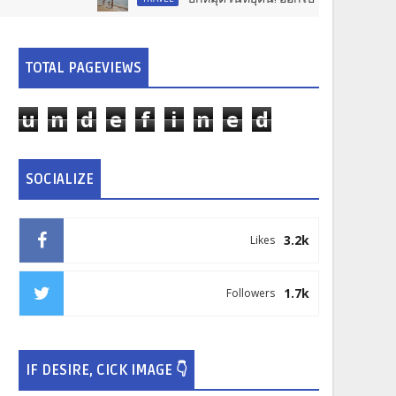
TOTAL PAGEVIEWS
u
n
d
e
f
i
n
e
d
SOCIALIZE
3.2k
Likes
1.7k
Followers
IF DESIRE, CICK IMAGE 👇