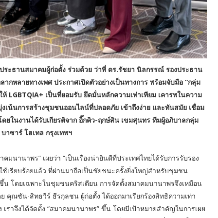
ระธานสมาคมผู้ก่อตั้ง ร่วมด้วย ว่าที่
ดร.รัชยา นิลกรรณ์ รองประธาน
กหลายทางเพศ ประกาศเปิดตัวอย่างเป็นทางการ พร้อมจับมือ “กลุ่ม
นให้
LGBTQIA+
เป็นที่ยอมรับ ยึดมั่นหลักความเท่าเทียม เคารพในความ
งเน้นการสร้างชุมชนออนไลน์ที่ปลอดภัย เข้าถึงง่าย และทันสมัย เชื่อม
 โดยในงานได้รับเกียรติจาก
อิ๊กคิว-ฤกษ์สิน เขมสุนทร ทีมผู้อภิบาลกลุ่ม
 บาซาร์ โฮเทล กรุงเทพฯ
คมนานาพร” เผยว่า “เป็นเรื่องน่ายินดีที่ประเทศไทยได้รับการรับรอง
เรียบร้อยแล้ว ที่ผ่านมาถือเป็นชัยชนะครั้งยิ่งใหญ่สำหรับชุมชน
ขึ้น โดยเฉพาะในชุมชนคริสเตียน การจัดตั้งสมาคมนานาพรจึงเหมือน
ย คุณซัน-สิทธวีร์ ธีรกุลชน ผู้ก่อตั้ง ได้ออกมาเรียกร้องสิทธิความเท่า
ลึกซึ้ง เราจึงได้จัดตั้ง “สมาคมนานาพร” ขึ้น โดยมีเป้าหมายสำคัญในการเผย