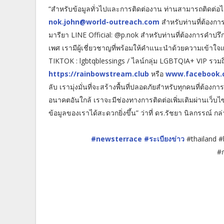
“สำหรับข้อมูลทั่วไปและการติดต่องาน ท่านสามารถติดต่อไ
nok.john@world-outreach.com
สำหรับท่านที่ต้องกา
มารียา LINE Official: @p.nok สำหรับท่านที่ต้องการค
เพศ เรามีผู้เชี่ยวชาญที่พร้อมให้คำแนะนำด้วยความเข้าใจแ
TIKTOK : lgbtqblessings / ไลน์กลุ่ม LGBTQIA+ VIP รวมถึงส
https://rainbowstream.club
หรือ
www.facebook.
ลับ เรามุ่งมั่นที่จะสร้างพื้นที่ปลอดภัยสำหรับทุกคนที่ต้
อนาคตอันใกล้ เราจะมีช่องทางการติดต่อเพิ่มเติมผ่านเว็บ
ข้อมูลของเราได้สะดวกยิ่งขึ้น” ว่าที่ ดร.รัชยา นิลกรรณ์ กล่
#newsterrace
#ระเบียงข่าว
#thailand 
#ก