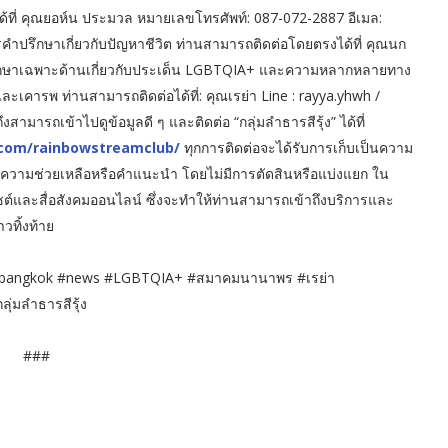
ด้ที่ คุณยอห์น ประมวล หมายเลขโทรศัพท์: 087-072-2887 อีเมล:
รคำปรึกษาเกี่ยวกับปัญหาชีวิต ท่านสามารถติดต่อโดยตรงได้ที่ คุณนก
ำปรึกษาเฉพาะด้านเกี่ยวกับประเด็น LGBTQIA+ และความหลากหลายทาง
ละเคารพ ท่านสามารถติดต่อได้ที่: คุณเรย่า Line : rayya.yhwh /
ามารถเข้าไปดูข้อมูลดี ๆ และติดต่อ “กลุ่มลำธารสีรุ้ง” ได้ที่
com/rainbowstreamclub/
ทุกการติดต่อจะได้รับการเก็บเป็นความ
องการความช่วยเหลือหรือคำแนะนำ โดยไม่มีการตัดสินหรือแบ่งแยก ใน
ไซต์และสื่อสังคมออนไลน์ ซึ่งจะทำให้ท่านสามารถเข้าถึงบริการและ
าวทิ้งท้าย
#bangkok #news #LGBTQIA+ #สมาคมนานาพร #เรย่า
ลุ่มลำธารสีรุ้ง
###