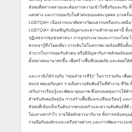
สังคมที่หลากหลายและต้องการความเข้าใจซึ่งกันและกัน ทั้
แตกต่าง และการยอมรับในตัวตนของแต่ละบุคคล บางครั้งเ
LGBTQIA+ เนื่องจากแนวคิดทางวัฒนธรรมหรือประเพณีอาจมีมุม
LGBTQIA+ มักเผชิญกับปัญหาและความท้าทายเหล่านี้ ทั้
ปฏิเสธจากชุมชนศาสนา การถูกประณามและการลงโทษ ไปจนถ
พวกเขารู้สึกโดดเดี่ยว การเติบโตในสภาพแวดล้อมที่บีบคั้
ลำบากในการยอมรับตัวตน หรือมีปัญหากับภาพลักษณ์ของตนเอง
ตั้งสมาคมนานาพรขึ้น เพื่อสร้างพื้นที่ปลอดภัย และคอยให
และเรายังได้ร่วมกับ “กลุ่มลำธารสีรุ้ง” ในการร่วมกัน เพื่อผล
สมรส พ่อแม่กับบุตร รวมถึงความสัมพันธ์ในที่ทำงาน ชีวิต 
เสริมการเรียนรู้และพัฒนาคุณภาพ ซึ่งครอบคลุมการให้คำ
สำหรับสังคมปัจจุบัน การสร้างพื้นที่แลกเปลี่ยนเรียนรู้
สังคมที่เข้มแข็งเริ่มต้นจากครอบครัวและความสัมพันธ์ที
ไม่แสวงหากำไร ภายใต้หลักธรรมาภิบาล ทั้งการสนับสนุน
ร่วมมือกับองค์กรและเครือข่ายต่างๆ และการพัฒนาระบบช่วย