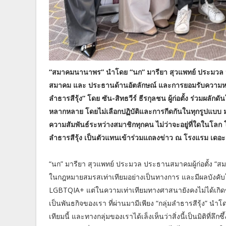
“สมาคมนานาพร”
นำโดย
“นก” มารียา สุวแพทย์
ประมวล ป
สมาคม และ ประธานด้านอัตลักษณ์
และการยอมรับความหลา
ลำธารสีรุ้ง” โดย
ซัน-สิทธวีร์ ธีรกุลชน
ผู้ก่อตั้ง ร่วมผลักดั
หลากหลาย โดยไม่เลือกปฏิบัติและการกีดกันในทุกรูปแบบ มุ่
ความสัมพันธ์ระหว่างสมาชิกทุกคน ไม่ว่าจะอยู่ที่ใดในโลก
ลำธารสีรุ้ง
เป็นตัวแทนเข้าร่วมแถลงข่าว ณ
โรงแรม เดอะ
“นก” มารียา สุวแพทย์ ประมวล ประธานสมาคมผู้ก่อตั้ง “สมา
ในกฎหมายสมรสเท่าเทียมอย่างเป็นทางการ และมีผลบังคับใช้
LGBTQIA+ แต่ในความเท่าเทียมทางศาสนายังคงไม่ได้เกิด
เป็นพันธกิจของเรา ที่ผ่านมามีเพียง “กลุ่มลำธารสีรุ้ง” นำโด
เทียมนี้ และทางกลุ่มของเราได้เล็งเห็นว่าสิ่งนี้เป็นมิติที่